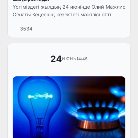
Үстіміздегі жылдың 24 июнінде Олий Мажлис
Сенаты Кеңесінің кезектегі мәжілісі өтті.
Мәжілісті Сенат Төрайымы Танзила Нарбаева
3534
жүргізді.
24
14:45
ИЮНЬ