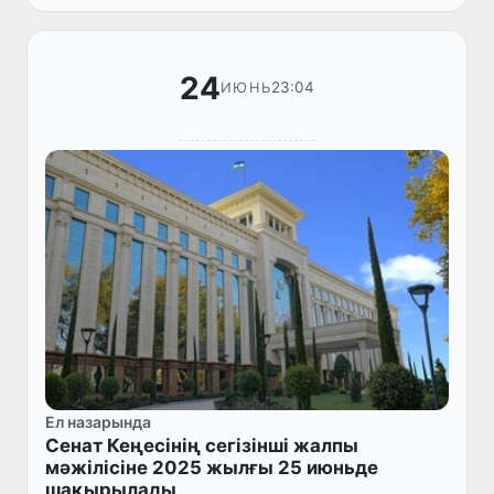
19-шы сатыға жақсартып, 1...
24
23:04
ИЮНЬ
Ел назарында
Сенат Кеңесінің сегізінші жалпы
мәжілісіне 2025 жылғы 25 июньде
шақырылады