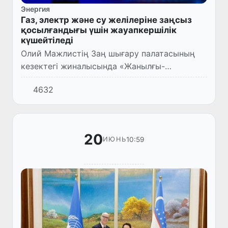
Энергия
Газ, электр және су желілеріне заңсыз
қосылғандығы үшін жауапкершілік
күшейтіледі
Олий Мажлистің Заң шығару палатасының
кезектегі жиналысында «Жанылғы-
энергетика саласындағы
4632
құқықбұзушылықтарға қарсы күрес
механизмдерін жетілдіру туралы» заң
жобасы бірінші оқылы...
20
10:59
ИЮНЬ