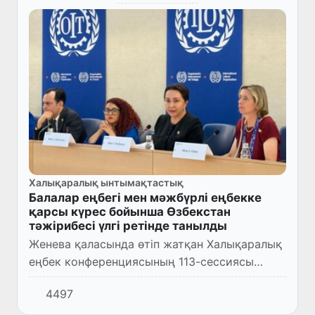
Халықаралық ынтымақтастық
Балалар еңбегі мен мәжбүрлі еңбекке
қарсы күрес бойынша Өзбекстан
тәжірибесі үлгі ретінде танылды
Женева қаласында өтіп жатқан Халықаралық
еңбек конференциясының 113-сессиясы
аясында 12 июнь – Дүниежүзілік балалар
4497
еңбегіне қарсы күрес күніне орай арнайы
конференция өткізілді.