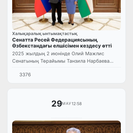
Халықаралық ынтымақтастық
Сенатта Ресей Федерациясының
Өзбекстандағы елшісімен кездесу өтті
2025 жылдың 2 июнінде Олий Мажлис
Сенатының Төрайымы Танзила Нарбаева
Ресей Федерациясының Өзбекстан
3376
Республикасындағы Төтенше және Өкілетті
Елшісі Олег Мальгиновпен кездесті.
29
12:58
МАУ