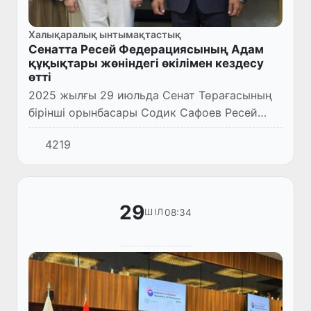
Халықаралық ынтымақтастық
Сенатта Ресей Федерациясының Адам
құқықтары жөніндегі өкілімен кездесу
өтті
2025 жылғы 29 июльда Сенат Төрағасының
бірінші орынбасары Содик Сафоев Ресей
Федерациясының Адам құқықтары жөніндегі
4219
өкілі Татьяна Москальковамен кездесу
өткізді.
29
08:34
ШІЛ