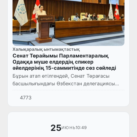
Халықаралық ынтымақтастық
Сенат Төрайымы Парламентаралық
Одаққа мүше елдердің спикер
әйелдерінің 15-саммитінде сөз сөйледі
Бұрын атап өтілгендей, Сенат Төрағасы
басшылығындағы Өзбекстан делегациясы
Женева қаласында Парламентаралық одаққа
4773
мүше елдердің парламенттері әйел
спикерлерінің инклюзивті және ұз...
25
10:49
ИЮНЬ