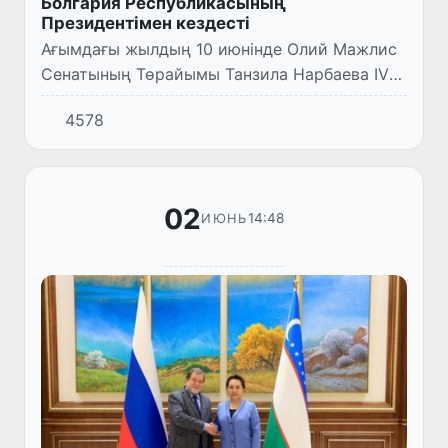
Болгария Республикасының
Президентімен кездесті
Ағымдағы жылдың 10 июнінде Олий Мажлис
Сенатының Төрайымы Танзила Нарбаева IV
Ташкент халықаралық инвестициялық
4578
форумына қатысу үшін елімізге ресми
сапармен келген Болгария Республ...
02
14:48
ИЮНЬ