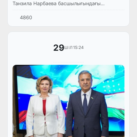
Танзила Нарбаева басшылығындағы
Өзбекстан делегациясы Женева қаласында
4860
өтіп жатқан Парламент басшыларының 6-
Дүниежүзілік конференциясына қатысуд...
29
15:24
ШІЛ