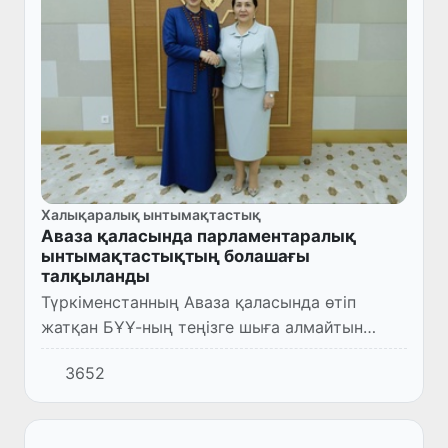
Халықаралық ынтымақтастық
Аваза қаласында парламентаралық
ынтымақтастықтың болашағы
талқыланды
Түркіменстанның Аваза қаласында өтіп
жатқан БҰҰ-ның теңізге шыға алмайтын
дамушы елдер жөніндегі үшінші
3652
конференциясы аясында Олий Мажлис
Сенатының Төрайымы Танзила Нарбаева
Әзерба...