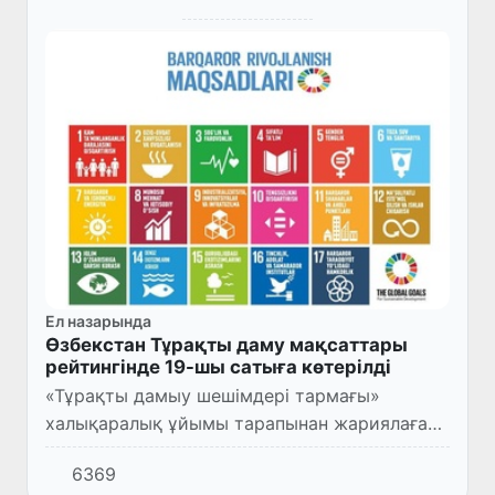
Ел назарында
Өзбекстан Тұрақты даму мақсаттары
рейтингінде 19-шы сатыға көтерілді
«Тұрақты дамыу шешімдері тармағы»
халықаралық ұйымы тарапынан жариялаған
2025 жылға арналған Тұрақты даму туралы
6369
есеп рейтингінде Өзбекстан өз көрсеткішін