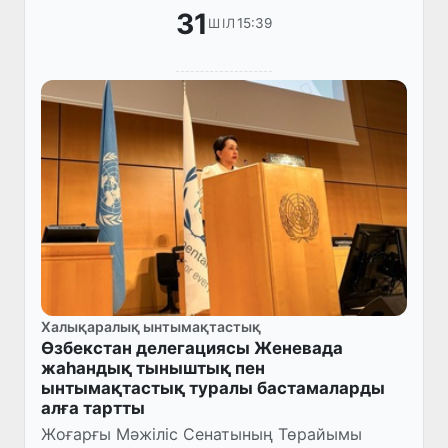
31
15:39
ШІЛ
Халықаралық ынтымақтастық
Өзбекстан делегациясы Женевада
жаһандық тыныштық пен
ынтымақтастық туралы бастамаларды
алға тартты
Жоғарғы Мәжіліс Сенатының Төрайымы