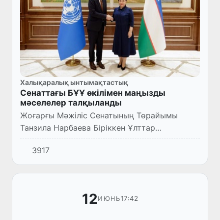
Халықаралық ынтымақтастық
Сенаттағы БҰҰ өкілімен маңызды
мәселелер талқыланды
Жоғарғы Мәжіліс Сенатының Төрайымы
Танзила Нарбаева Біріккен Ұлттар
Ұйымының Есірткі және қылмыс жөніндегі
3917
басқармасының (БҰҰ ЕҚБ) Ауғанстан,
Орталық Азия, Пәкістан және Ирандағы а...
12
17:42
ИЮНЬ