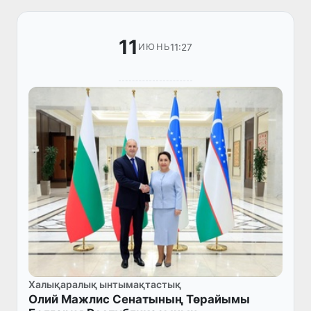
11
11:27
ИЮНЬ
Халықаралық ынтымақтастық
Олий Мажлис Сенатының Төрайымы