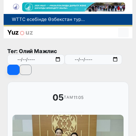
Мүмкіндігі шектеулі талапкерлерге қабылдау емтихандарында қосымша уақыт беріледі
Беларусьтен Өзбекстанға екінші тікелей жүк пойызы жөнелтілді
Yuz
uz
Адам саудасынан зардап шеккен азаматтар әлеуметтік қызметтермен қамтылады
Жарты жылда Өзбекстанда қанша егіз сәби дүниеге келді?
Тег: Олий Мажлис
WTTC есебінде Өзбекстан туризмнің өсу қарқыны бойынша Орталық Азияда бірінші орынға шықты
05
11:05
ТАМ