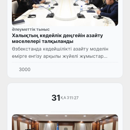
Әлеуметтік тыныс
Халықтың кедейлік деңгейін азайту
мәселелері талқыланды
Өзбекстанда кедейшілікті азайту моделін
өмірге енгізу арқылы жүйелі жұмыстар
жүргізілуде.
3000
31
11:27
ҚАЗ