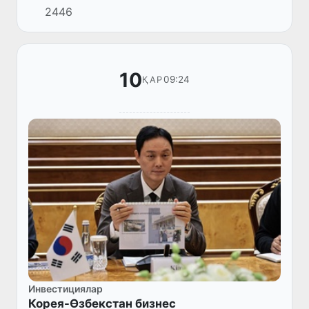
2446
байланыстар, шетелдік инвестициялар мен
туризм мәселелері жөніндегі комитетінің
төр...
10
09:24
ҚАР
Инвестициялар
Корея-Өзбекстан бизнес