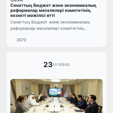
Сенаттың Бюджет және экономикалық
реформалар мәселелері комитетінің
кезекті мәжілісі өтті
Сенаттың Бюджет және экономикалық
реформалар мәселелері комитетінің
кезектегі мәжілісі өтті, онда салық және
3070
бюджет заңдылығын жетілдіруге байланысты
Өзбекстан Республикасының кейб...
23
09:50
ҚАЗ