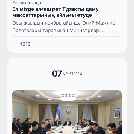
Ел назарында
Елімізде алғаш рет Тұрақты даму
мақсаттарының айлығы өтуде
Осы жылдың ноябрь айында Олий Мажлис
Палаталары тарапынан Министрлер
Кабинетімен және халықаралық ұйымдармен
4818
бірге еліміздің тарихында алғаш рет Тұрақты
даму мақсаттары айлығын өтк...
07
14:42
ҚАР