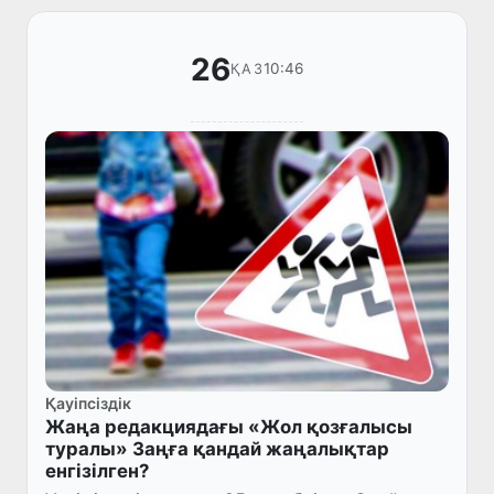
26
10:46
ҚАЗ
Қауіпсіздік
Жаңа редакциядағы «Жол қозғалысы
туралы» Заңға қандай жаңалықтар
енгізілген?