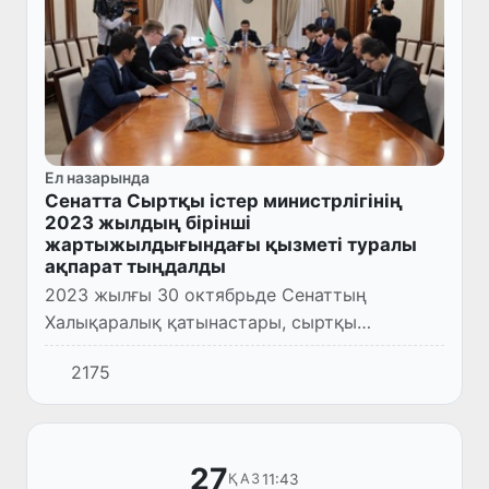
Ел назарында
Сенатта Сыртқы істер министрлігінің
2023 жылдың бірінші
жартыжылдығындағы қызметі туралы
ақпарат тыңдалды
2023 жылғы 30 октябрьде Сенаттың
Халықаралық қатынастары, сыртқы
экономикалық байланыстар, шетелдік
2175
инвестициялар және туризм мәселелері
комитетінің мәжілісінде Өзбекстан
Республи...
27
11:43
ҚАЗ