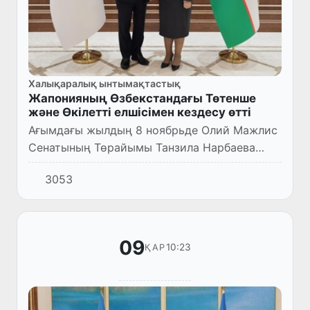
Халықаралық ынтымақтастық
Жапонияның Өзбекстандағы Төтенше
және Өкілетті елшісімен кездесу өтті
Ағымдағы жылдың 8 ноябрьде Олий Мажлис
Сенатының Төрайымы Танзила Нарбаева
Жапонияның Өзбекстандағы жаңадан
3053
тағайындалған Төтенше және Өкілетті Елшісі
Такаши Хаторимен кездесті.
09
10:23
ҚАР