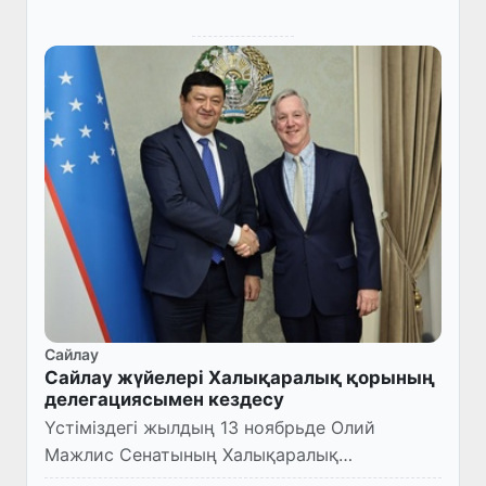
Сайлау
Сайлау жүйелері Халықаралық қорының
делегациясымен кездесу
Үстіміздегі жылдың 13 ноябрьде Олий
Мажлис Сенатының Халықаралық
қатынастар, сыртқы экономикалық