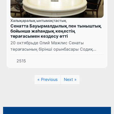
Халықаралық ынтымақтастық
Сенатта Бауырмалдылық пен тыныштық
бойынша жаһандық кеңестің
төрағасымен кездесу өтті
20 октябрьде Олий Мажлис Сенаты
төрағасының бірінші орынбасары Содиқ
Сафоев Бауырмалдылық пен тыныштық
2515
бойынша жаһандық кеңестің президенті
Ахмад бин Мухаммад Ал-Жарвонмен сұхбат
ө...
« Previous
Next »