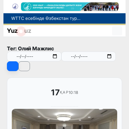
WTTC есебінде Өзбекстан туризмнің өсу қарқыны бойынша Орталық Азияда бірінші орынға шықты
Мүмкіндігі шектеулі талапкерлерге қабылдау емтихандарында қосымша уақыт беріледі
Yuz
uz
Беларусьтен Өзбекстанға екінші тікелей жүк пойызы жөнелтілді
Адам саудасынан зардап шеккен азаматтар әлеуметтік қызметтермен қамтылады
Тег: Олий Мажлис
Жарты жылда Өзбекстанда қанша егіз сәби дүниеге келді?
17
10:18
ҚАР