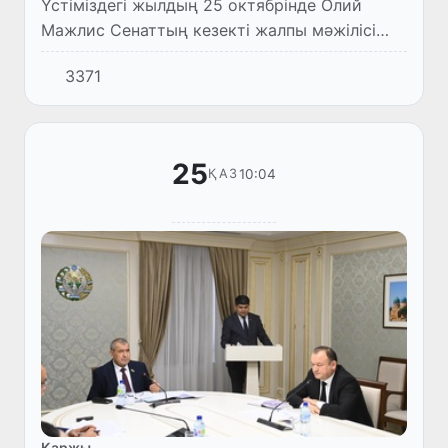
Үстіміздегі жылдың 25 октябрінде Олий
Мажлис Сенаттың кезекті жалпы мәжілісі
алдынан Жастар, мәдениет және спорт
3371
мәселелері комитетінің жиналысы өтті.
25
10:04
ҚАЗ
Қаржы