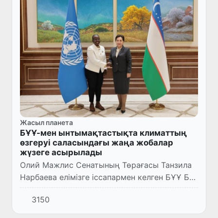
Жасыл планета
БҰҰ-мен ынтымақтастықта климаттың
өзгеруі саласындағы жаңа жобалар
жүзеге асырылады
Олий Мажлис Сенатының Төрағасы Танзила
Нарбаева елімізге іссапармен келген БҰҰ Бас
хатшысының көмекшісі, Көгалдандыру және
3150
орман бойынша Жаһандық форумның
директоры Джулета Биао Ку...