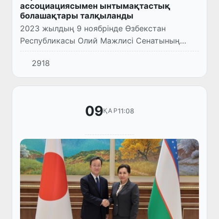
ассоциациясымен ынтымақтастық
болашақтары талқыланды
2023 жылдың 9 ноябрінде Өзбекстан
Республикасы Олий Мажлисі Сенатының
Төрайымы Танзила Нарбаева Корея-
2918
Өзбекстан бизнес ассоциация төрағасының
бірінші орынбасары Ким Чанг Кеонды қаб...
09
11:08
ҚАР