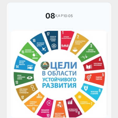
08
10:05
ҚАР