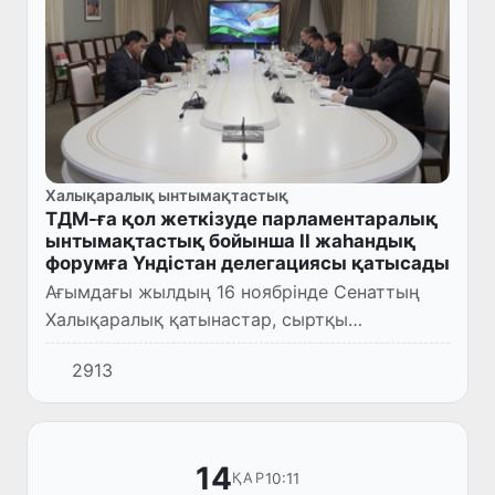
Халықаралық ынтымақтастық
ТДМ-ға қол жеткізуде парламентаралық
ынтымақтастық бойынша ІІ жаһандық
форумға Үндістан делегациясы қатысады
Ағымдағы жылдың 16 ноябрінде Сенаттың
Халықаралық қатынастар, сыртқы
экономикалық байланыстар, шетелдік
2913
инвестициялар мен туризм мәселелері
комитетінде тұрақты негізде жұмыс істейт...
14
10:11
ҚАР