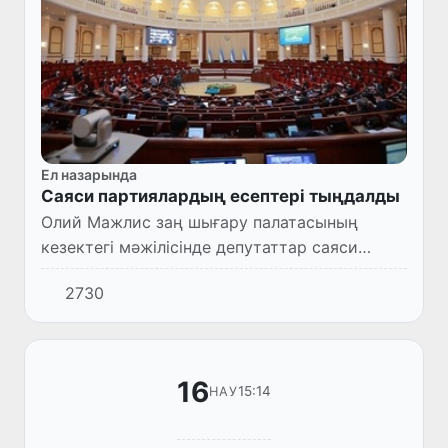
Ел назарында
Саяси партиялардың есептері тыңдалды
Олий Мажлис заң шығару палатасының
кезектегі мәжілісінде депутаттар саяси
партиялардың 2021 жылдағы қызметін
2730
қаржыландыру көздері туралы есептерді
тыңдады.
16
15:14
НАУ