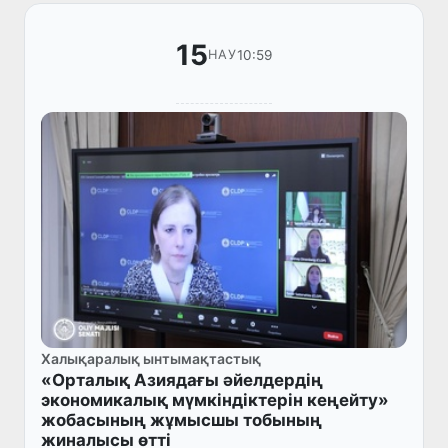
15
10:59
НАУ
Халықаралық ынтымақтастық
«Орталық Азиядағы әйелдердің
экономикалық мүмкіндіктерін кеңейту»
жобасының жұмысшы тобының
жиналысы өтті