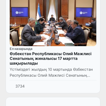
Ел назарында
Өзбекстан Республикасы Олий Мажлисі
Сенатының жиналысы 17 мартта
шақырылады
Үстіміздегі жылдың 10 мартында Өзбекстан
Республикасы Олий Мажлисі Сенатының
мәжілісі өтті. Оны Сенат төрайымы Танзила
3734
Нарбаева жүргізді.