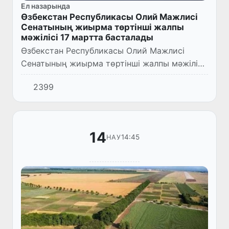
Ел назарында
Өзбекстан Республикасы Олий Мажлисі
Сенатының жиырма төртінші жалпы
мәжілісі 17 мартта басталады
Өзбекстан Республикасы Олий Мажлисі
Сенатының жиырма төртінші жалпы мәжілісі
2022 жылғы 17 мартта сағат 10.00-де
2399
Ташкент қаласында Олий Мажлис Сенатының
мәжілістер залында өз жұмы...
14
14:45
НАУ