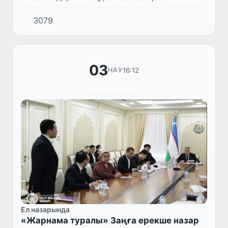
комитетінің төрайымы М. Қадирханова
3079
баяндамасымен қатысты.
03
16:12
НАУ
Ел назарында
«Жарнама туралы» Заңға ерекше назар