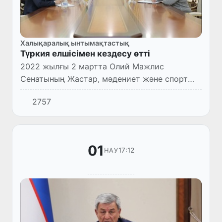
Халықаралық ынтымақтастық
Түркия елшісімен кездесу өтті
2022 жылғы 2 мартта Олий Мажлис
Сенатының Жастар, мәдениет және спорт
мәселелері комитетінің төрағасы
2757
Б.Сайфуллаев Түркия Республикасының
Төтенше және өкілетті елшісі Олган
Бекарме...
01
17:12
НАУ