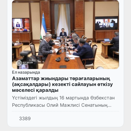
Ел назарында
Азаматтар жиындары төрағаларының
(ақсақалдары) кезекті сайлауын өткізу
мәселесі қаралды
Үстіміздегі жылдың 16 мартында Өзбекстан
Республикасы Олий Мажлисі Сенатының
мәжілісі өтті. Оны Сенат төрайымы Танзила
3389
Нарбаева жүргізді.