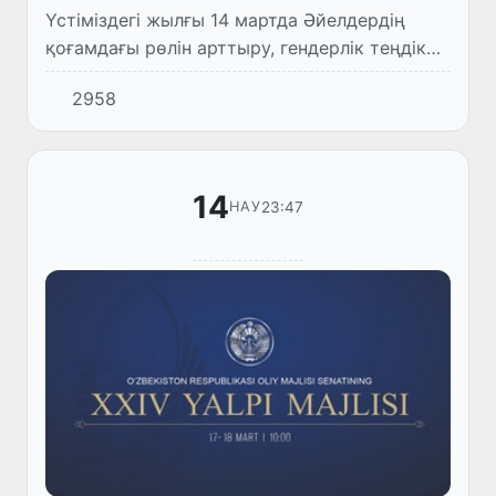
Үстіміздегі жылғы 14 мартда Әйелдердің
қоғамдағы рөлін арттыру, гендерлік теңдік
және отбасы мәселелері бойынша
2958
республикалық комиссиясы АҚШ-тың
Өзбекстандағы елшілігімен ынтымақт...
14
23:47
НАУ