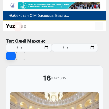
Өзбекстан СІМ басшысы Бахтиёр Саидов Үндістан Президентімен екіжақты байланыстарды нығайту мәселелерін талқылады
Грекияда өрт сөндіру тікұшақтарының соқтығысуынан екі адам қаза тапты
Әлемдік биржаларда мұнай бағасы төмендеді
Yuz
uz
Ұлттық сертификат емтиханына дәлелді себеппен қатыса алмағандарға төлем қайтарылады
1 тамыздан бастап сирек кездесетін жабайы жануарларды аулауға тыйым салынады
Тег: Олий Мажлис
16
18:15
НАУ