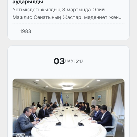
аударылды
Үстіміздегі жылдың 3 мартында Олий
Мажлис Сенатының Жастар, мәдениет және
спорт мәселесі комитетінің жиналысы өтті.
1983
Онда жоғарғы палатаның кезектегі жалпы
мәжілісінің күн тәртібін...
03
15:17
НАУ