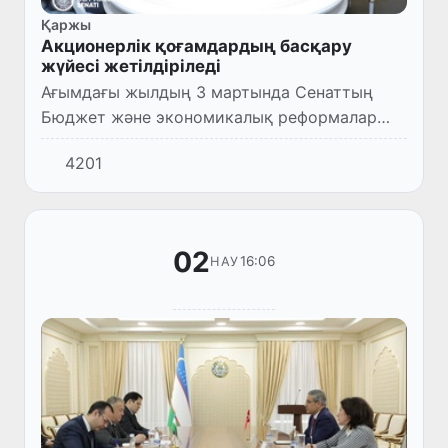
Қаржы
Акционерлік қоғамдардың басқару
жүйесі жетілдіріледі
Ағымдағы жылдың 3 мартында Сенаттың
Бюджет және экономикалық реформалар
мәселелері комитетінің жиналысы өтті.
4201
02
16:06
НАУ