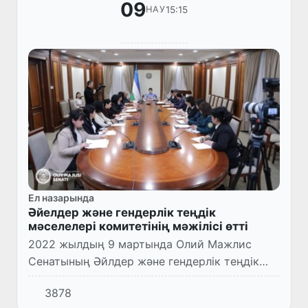
09
15:15
НАУ
Ел назарында
Әйелдер және гендерлік теңдік
мәселелері комитетінің мәжілісі өтті
2022 жылдың 9 мартында Олий Мажлис
Сенатының Әйлдер және гендерлік теңдік
жөніндегі комитетінің мәжілісі өтті.
3878