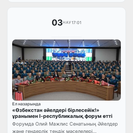
03
17:01
НАУ
Ел назарында
«Өзбекстан әйелдері бірлесейік!»
ұранымен І-республикалық форум өтті
Форумда Олий Мажлис Сенатының Әйелдер
және гендерлік теңдік мәселелері