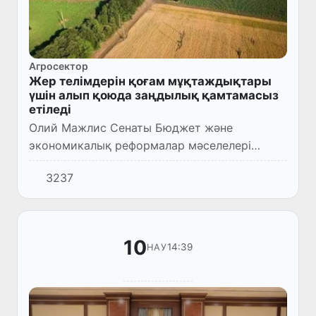
Агросектор
Жер телімдерін қоғам мұқтаждықтары
үшін алып қоюда заңдылық қамтамасыз
етіледі
Олий Мажлис Сенаты Бюджет және
экономикалық реформалар мәселелері
комитетінің кеңейтілген мәжілісінде «Жер
3237
телімдерін өтемақы есебіне қоғамдық
мұқтаждыққа алып қою тәртіп-ережесі...
10
14:39
НАУ