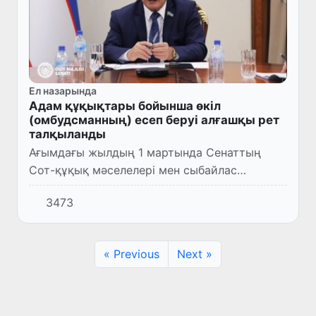
Ел назарында
Адам құқықтары бойынша өкіл
(омбудсманның) есеп беруі алғашқы рет
талқыланды
Ағымдағы жылдың 1 мартында Сенаттың
Сот-құқық мәселелері мен сыбайлас
жемқорлыққа қарсы күрес комитетінің
3473
мәжілісі өтті.
« Previous
Next »