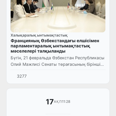
Халықаралық ынтымақтастық
Францияның Өзбекстандағы елшісімен
парламентаралық ынтымақтастық
мәселелері талқыланды
Бүгін, 21 февральда Өзбекстан Республикасы
Олий Мажлисі Сенаты төрағасының бірінші
орынбасары С.Сафоев Францияның
3277
Өзбекстандағы елшісі О.Бушезбен кездесті.
17
11:28
АҚП