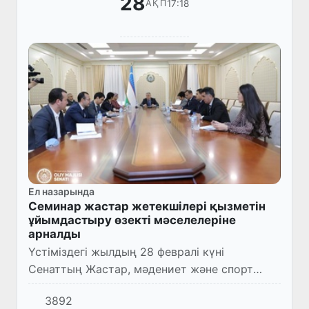
28
17:18
АҚП
Ел назарында
Семинар жастар жетекшілері қызметін
ұйымдастыру өзекті мәселелеріне
арналды
Үстіміздегі жылдың 28 февралі күні
Сенаттың Жастар, мәдениет және спорт
мәселелері комитетінің ұйымдастыруымен
3892
«Махаллаларда жастармен жұмыс істеу