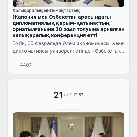
Халықаралық ынтымақтастық
Жапония мен Өзбекстан арасындағы
дипломатиялық қарым-қатынастың
орнатылғанына 30 жыл толуына арналған
халықаралық конференция өтті
Бүгін, 25 февральда Әлем экономикасы және
дипломатиясы университетінде «Өзбекстан-
Жапония: дипломатиялық қарым-
4407
қатынастардың 30 жылдығы және
стратегиялық ынтымақтастықты
нығайтудың...
21
17:57
АҚП