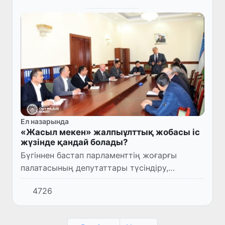
Ел назарында
«Жасыл мекен» жалпыұлттық жобасы іс
жүзінде қандай болады?
Бүгіннен бастап парламенттің жоғарғы
палатасының депутаттары түсіндіру,
зерделеу жұмыстарын жүргізу үшін
4726
өңірлерде іссапармен жүр.