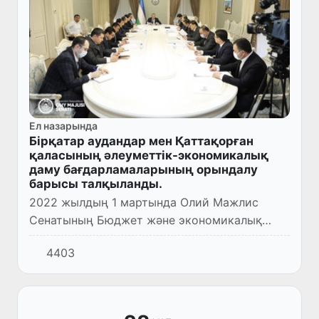
Ел назарында
Бірқатар аудандар мен Қаттақорған
қаласының әлеуметтік-экономикалық
даму бағдарламаларының орындалу
барысы талқыланды.
2022 жылдың 1 мартында Олий Мажлис
Сенатының Бюджет және экономикалық
реформалар мәселелері комитетінің
4403
жиналысы өтті.