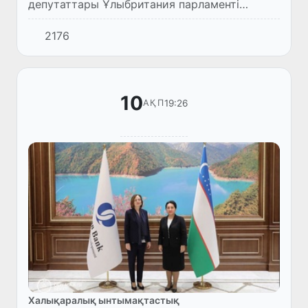
депутаттары Ұлыбритания парламенті
Лордтар палатасының мүшесі Э. Сатти,
2176
“Жаһандық серіктестік басқару қоры”
өкілдері З. Икбал және Э.Уолкермен...
10
19:26
АҚП
Халықаралық ынтымақтастық