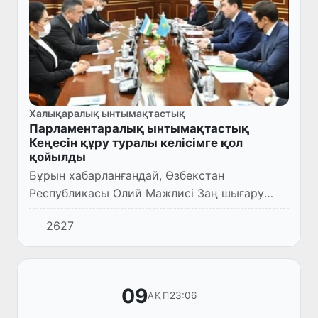
Халықаралық ынтымақтастық
Парламентаралық ынтымақтастық
Кеңесін құру туралы келісімге қол
қойылды
Бұрын хабарланғандай, Өзбекстан
Республикасы Олий Мажлисі Заң шығару
палатасының Спикері Нуриддин Исмоилов
2627
бастаған парламенттік делегацияның
Қазақстан Республикасына ресми сапары...
09
23:06
АҚП