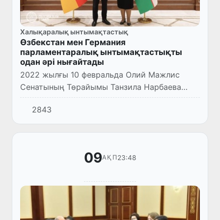
Халықаралық ынтымақтастық
Өзбекстан мен Германия
парламентаралық ынтымақтастықты
одан әрі нығайтады
2022 жылғы 10 февральда Олий Мажлис
Сенатының Төрайымы Танзила Нарбаева
Германияның Өзбекстан Республикасындағы
2843
Төтенше және өкілетті елшісі Тило
Клиннермен кездесті.
09
23:48
АҚП