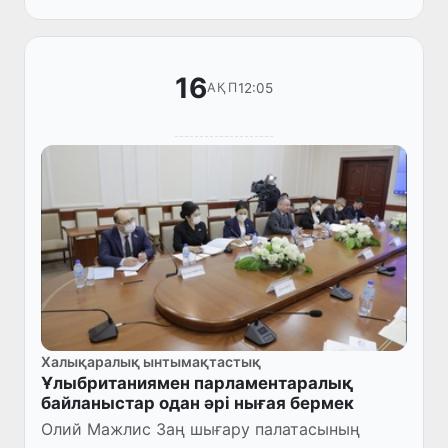
февральға дейін жалғасад...
16
12:05
АҚП
Халықаралық ынтымақтастық
Ұлыбританиямен парламентаралық
байланыстар одан әрі нығая бермек
Олий Мажлис Заң шығару палатасының