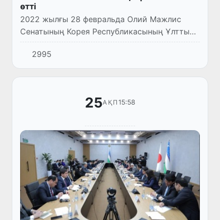
өтті
2022 жылғы 28 февральда Олий Мажлис
Сенатының Корея Республикасының Ұлттық
Ассамблеясымен ынтымақтастық бойынша
2995
комиссиясының бірінші мәжілісі өтті.
Мәжілісті Сенаттың Төрайымы Т.Н...
25
15:58
АҚП