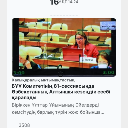
16
14:24
АҚП
Халықаралық ынтымақтастық
БҰҰ Комитетінің 81-сессиясында
Өзбекстанның Алтыншы кезеңдік есебі
қаралады
Біріккен Ұлттар Ұйымының Әйелдерді
кемсітудің барлық түрін жою бойынша
комитетінің 81- сессиясы 2022 жылдың 7
3508
февралінде гибрид түрінде басталды және 25