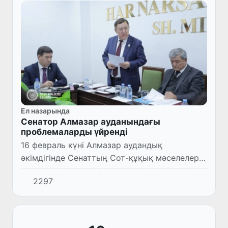
Ел назарында
Сенатор Алмазар ауданындағы
проблемаларды үйренді
16 февраль күні Алмазар аудандық
әкімдігінде Сенаттың Сот-құқық мәселелері
және сыбайлас жемқорлыққа қарсы күрес
2297
комитетінің төрағасы Н.Умаровтың
қатысуымен жиын өтті.