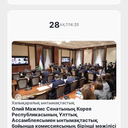
жүйесін түбегейлі жақсартудағы ха...
28
14:35
АҚП
Халықаралық ынтымақтастық
Олий Мажлис Сенатының Корея
Республикасының Ұлттық
Ассамблеясымен ынтымақтастық
бойынша комиссиясының бірінші мәжілісі