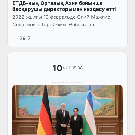
ЕТДБ-ның Орталық Азия бойынша
басқарушы директорымен кездесу өтті
2022 жылғы 10 февральде Олий Мажлис
Сенатының Төрайымы, Өзбекстан
Республикасының Гендерлік теңдік жөніндегі
2917
комиссиясының төрайымы Танзила
Нарбаева Еуропа тіктелу және даму банкін...
10
18:08
АҚП