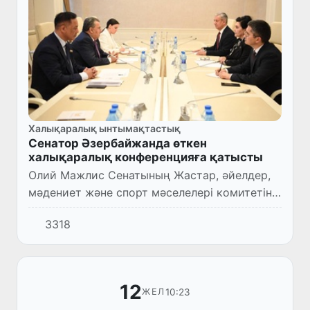
Халықаралық ынтымақтастық
Сенатор Әзербайжанда өткен
халықаралық конференцияға қатысты
Олий Мажлис Сенатының Жастар, әйелдер,
мәдениет және спорт мәселелері комитетінің
төрағасы О.Қозиханова өткен аптада Баку
3318
қаласында Әзербайжан Парламентінің
құрылғанына 106 жыл тол...
12
10:23
ЖЕЛ