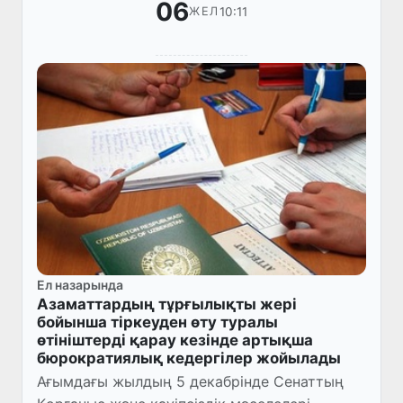
06
10:11
ЖЕЛ
Ел назарында
Азаматтардың тұрғылықты жері
бойынша тіркеуден өту туралы
өтініштерді қарау кезінде артықша
бюрократиялық кедергілер жойылады
Ағымдағы жылдың 5 декабрінде Сенаттың