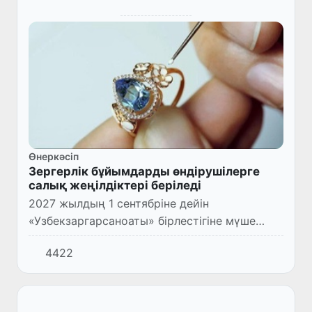
Өнеркәсіп
Зергерлік бұйымдарды өндірушілерге
салық жеңілдіктері беріледі
2027 жылдың 1 сентябріне дейін
«Узбекзаргарсаноаты» бірлестігіне мүше
болған зергерлік бұйымдарды жасайтын
4422
кәсіпкерлер мүлік және жер салығынан
босатылуы мүмкін.