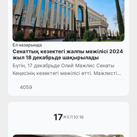
Ел назарында
Сенаттың кезектегі жалпы мәжілісі 2024
жыл 18 декабрьде шақырылады
Бүгін, 17 декабрьде Олий Мажлис Сенаты
Кеңесінің кезектегі мәжілісі өтті. Мажлисті
Сенат төрайымы Танзила Нарбаева жүргізді.
4059
17
10:16
ЖЕЛ