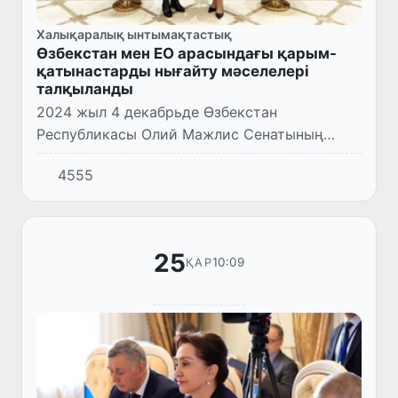
Халықаралық ынтымақтастық
Өзбекстан мен ЕО арасындағы қарым-
қатынастарды нығайту мәселелері
талқыланды
2024 жыл 4 декабрьде Өзбекстан
Республикасы Олий Мажлис Сенатының
Төрайымы Т.Нарбаева Еуропа Одағының
4555
Орталық Азия бойынша арнайы өкілі Терхи
Хакаламен кездесті.
25
10:09
ҚАР