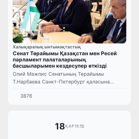
Халықаралық ынтымақтастық
Сенат Төрайымы Қазақстан мен Ресей
парламент палаталарының
басшыларымен кездесулер өткізді
Олий Мажлис Сенатының Төрайымы
Т.Нарбаева Санкт-Петербург қаласына
сапары барысында Ресей Федерациясы
3876
Федералдық Мәжілісі Федерация Кеңесінің
Төрайымы Валентина Матвиенкомен және Қ...
18
11:15
ҚАР