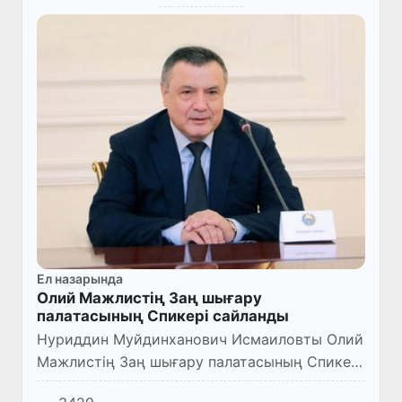
Ел назарында
Олий Мажлистің Заң шығару
палатасының Спикері сайланды
Нуриддин Муйдинханович Исмаиловты Олий
Мажлистің Заң шығару палатасының Спикері
етіп сайлады.