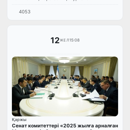
басшылығындағы Олий Мажлис Сенатының
4053
делегациясы Астанада Қазақстан
Республикасының тұрақты дамуы
саласындағы...
12
15:08
ЖЕЛ
Қаржы
Сенат комитеттері «2025 жылға арналған