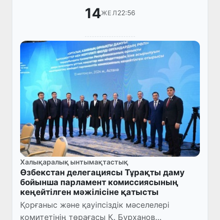
14
22:56
ЖЕЛ
Халықаралық ынтымақтастық
Өзбекстан делегациясы Тұрақты даму
бойынша парламент комиссиясының
кеңейтілген мәжілісіне қатысты
Қорғаныс және қауіпсіздік мәселелері
комитетінің төрағасы Қ. Бурханов