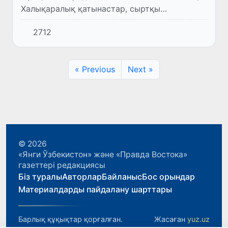
Халықаралық қатынастар, сыртқы
экономикалық байланыстар, шетелдік
2712
инвестициялар және туризм жөніндегі
комитетінің мәжілісі өтті.
« Previous
Next »
© 2026
«Янги Ўзбекистон» және «Правда Востока»
газеттері редакциясы
Біз туралы
Авторлар
Байланыс
Бос орындар
Материалдарды пайдалану шарттары
Барлық құқықтар қорғалған.
Жасаған
yuz.uz