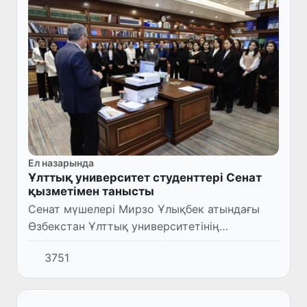
Ел назарында
Ұлттық университет студенттері Сенат
қызметімен танысты
Сенат мүшелері Мирзо Ұлықбек атындағы
Өзбекстан Ұлттық университетінің
профессор-оқытушылары және бір топ
3751
студенттермен кездесу өткізді.