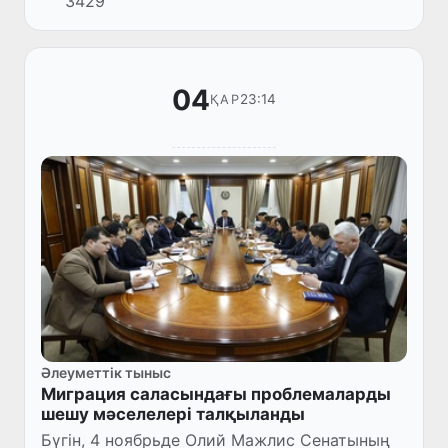
3429
04
23:14
ҚАР
Әлеуметтік тыныс
Миграция саласындағы проблемаларды
шешу мәселелері талқыланды
Бүгін, 4 ноябрьде Олий Мажлис Сенатының