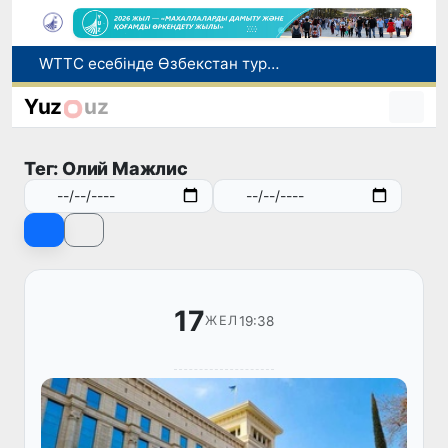
Мүмкіндігі шектеулі талапкерлерге қабылдау емтихандарында қосымша уақыт беріледі
Беларусьтен Өзбекстанға екінші тікелей жүк пойызы жөнелтілді
Yuz
uz
Адам саудасынан зардап шеккен азаматтар әлеуметтік қызметтермен қамтылады
Жарты жылда Өзбекстанда қанша егіз сәби дүниеге келді?
Тег: Олий Мажлис
WTTC есебінде Өзбекстан туризмнің өсу қарқыны бойынша Орталық Азияда бірінші орынға шықты
17
19:38
ЖЕЛ