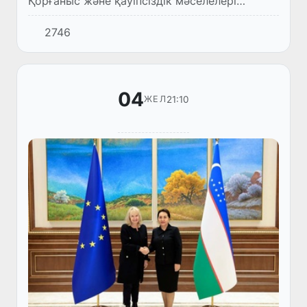
Қорғаныс және қауіпсіздік мәселелері
комитетінің мәжілісі өтті. Оған Сенат
2746
мүшелері, Қарақалпақстан Республикасы
Жоқарғы Кеңгесі, халық депута...
04
21:10
ЖЕЛ