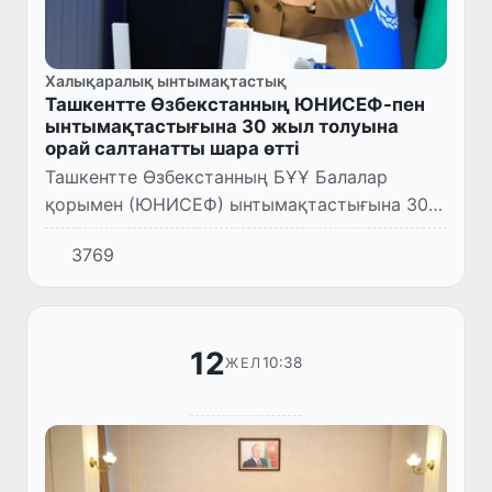
Халықаралық ынтымақтастық
Ташкентте Өзбекстанның ЮНИСЕФ-пен
ынтымақтастығына 30 жыл толуына
орай салтанатты шара өтті
Ташкентте Өзбекстанның БҰҰ Балалар
қорымен (ЮНИСЕФ) ынтымақтастығына 30
жыл толуына орай салтанатты шара өтті.
3769
Шараға Өзбекстан Республикасы Олий
Мажлис Сенатының Төрайымы Т.Нарбае...
12
10:38
ЖЕЛ