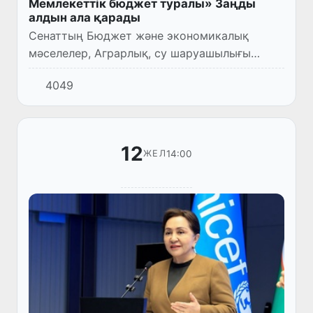
Мемлекеттік бюджет туралы» Заңды
алдын ала қарады
Сенаттың Бюджет және экономикалық
мәселелер, Аграрлық, су шаруашылығы
мәселелері мен экология сондай-ақ
4049
Халықаралық қатынастар, Сыртқы
экономикалық байланыстар, шетелдік
инвестиция...
12
14:00
ЖЕЛ