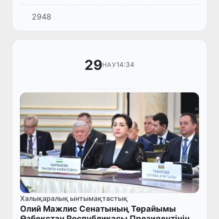
Төрайымы Танзила Нарбаева
2948
басшылығындағы Өзбекстан парламент
делегациясы ТМД-ға мүше елдердің
Парламентаралық...
29
14:34
НАУ
Халықаралық ынтымақтастық
Олий Мажлис Сенатының Төрайымы
Өзбекстан Республикасы Президентінің