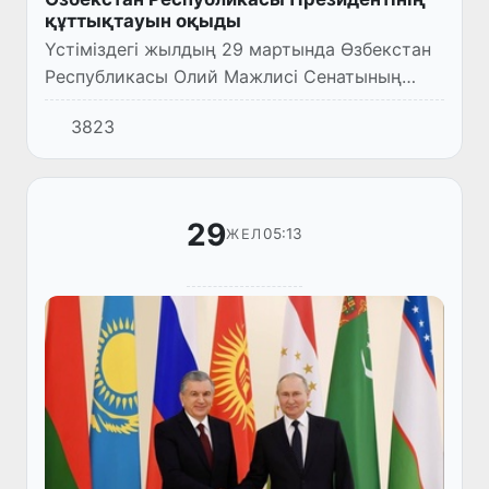
құттықтауын оқыды
Үстіміздегі жылдың 29 мартында Өзбекстан
Республикасы Олий Мажлисі Сенатының
Төрайымы Танзила Нарбаева
3823
басшылығындағы парламент делегациясы
Алматы қаласында өтіп жатқан және ТМД-
ға...
29
05:13
ЖЕЛ