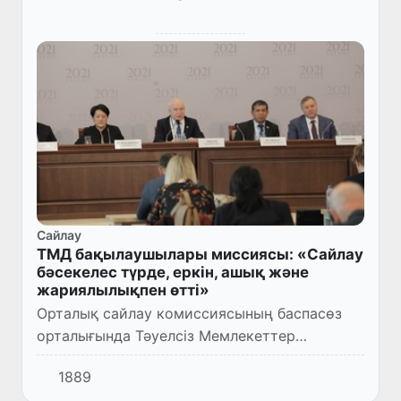
Сайлау
ТМД бақылаушылары миссиясы: «Сайлау
бәсекелес түрде, еркін, ашық және
жариялылықпен өтті»
Орталық сайлау комиссиясының баспасөз
орталығында Тәуелсіз Мемлекеттер
Достастығының Жалпыпарламенттік
1889
Ассамблеясының миссиясы және ТМД