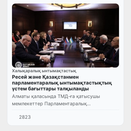
Халықаралық ынтымақтастық
Ресей және Қазақстанмен
парламентаралық ынтымақтастықтың
үстем бағыттары талқыланды
Алматы қаласында ТМД-ға қатысушы
мемлекеттер Парламентаралық
Ассамблеясы Кеңесінің салтанатты
2823
мәжілісіне қатысу аясында Өзбекстан
Республикасы Олий Мажлисі Сенатының