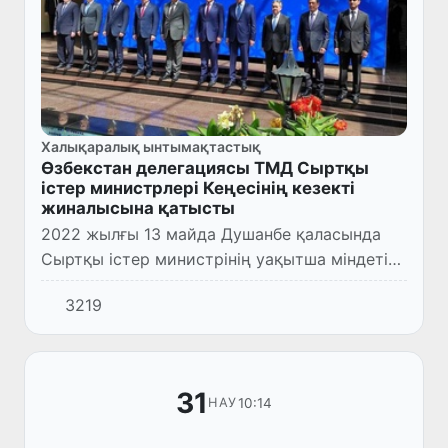
Халықаралық ынтымақтастық
Өзбекстан делегациясы ТМД Сыртқы
істер министрлері Кеңесінің кезекті
жиналысына қатысты
2022 жылғы 13 майда Душанбе қаласында
Сыртқы істер министрінің уақытша міндетін
атқарушы Владимир Норов басшылығындағы
3219
Өзбекстан Республикасының делегациясы
Тәуелсіз Мемлекеттер До...
31
10:14
НАУ