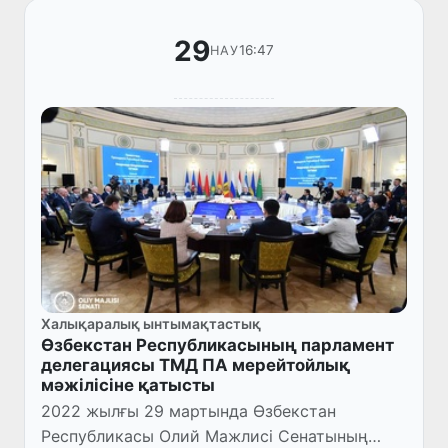
Төрайымы Т.Нар...
29
16:47
НАУ
Халықаралық ынтымақтастық
Өзбекстан Республикасының парламент
делегациясы ТМД ПА мерейтойлық
мәжілісіне қатысты
2022 жылғы 29 мартында Өзбекстан
Республикасы Олий Мажлисі Сенатының