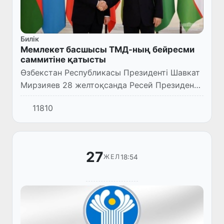
Билік
Мемлекет басшысы ТМД-ның бейресми
саммитіне қатысты
Өзбекстан Республикасы Президенті Шавкат
Мирзияев 28 желтоқсанда Ресей Президенті
Владимир Путиннің бастамасымен Санкт-
11810
Петербургте өткен Тәуелсіз Мемлекеттер
Достастығына мүше мемл...
27
18:54
ЖЕЛ