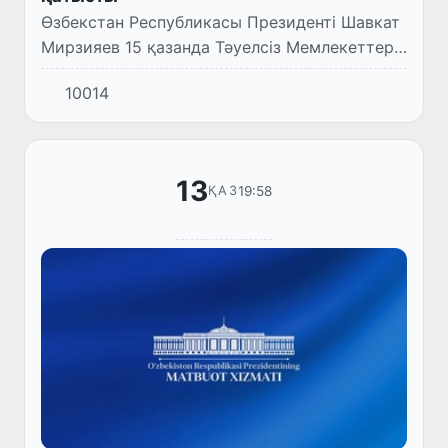
Өзбекстан Республикасы Президенті Шавкат
Мирзияев 15 қазанда Тәуелсіз Мемлекеттер
Достастығына мүше мемлекеттер
10014
басшылары кеңесінің бейнеконференция
түрінде өткен мерейтойлық отыры...
13
19:58
ҚАЗ