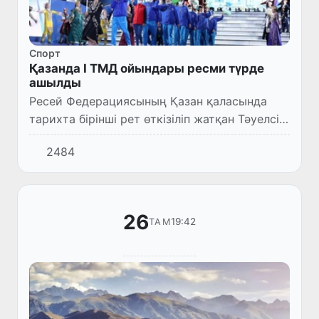
Спорт
Қазанда І ТМД ойындары ресми түрде
ашылды
Ресей Федерациясының Қазан қаласында
тарихта бірінші рет өткізіліп жатқан Тәуелсіз
Мемлекеттер Достастығы ойындарының
2484
ресми ашылу салтанаты өтті.
26
19:42
ТАМ