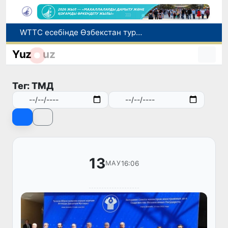
WTTC есебінде Өзбекстан туризмнің өсу қарқыны бойынша Орталық Азияда бірінші орынға шықты
Мүмкіндігі шектеулі талапкерлерге қабылдау емтихандарында қосымша уақыт беріледі
Yuz
uz
Беларусьтен Өзбекстанға екінші тікелей жүк пойызы жөнелтілді
Адам саудасынан зардап шеккен азаматтар әлеуметтік қызметтермен қамтылады
Тег: ТМД
Жарты жылда Өзбекстанда қанша егіз сәби дүниеге келді?
13
16:06
МАУ