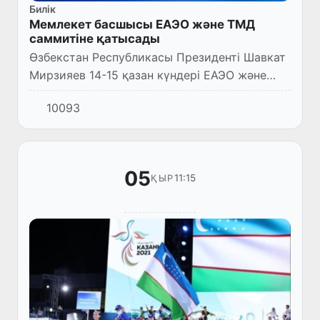
Билік
Мемлекет басшысы ЕАЭО және ТМД
саммитіне қатысады
Өзбекстан Республикасы Президенті Шавкат
Мирзияев 14-15 қазан күндері ЕАЭО және
ТМД-ның бейне байланыс форматында өтетін
10093
саммитіне қатысады.
05
11:15
ҚЫР