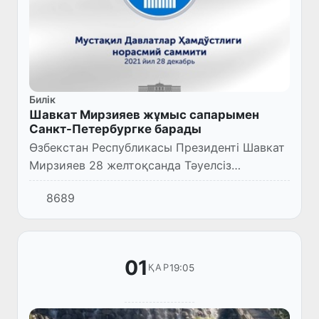
Билік
Шавкат Мирзияев жұмыс сапарымен
Санкт-Петербургке барады
Өзбекстан Республикасы Президенті Шавкат
Мирзияев 28 желтоқсанда Тәуелсіз
Мемлекеттер Достастығына мүше елдер
8689
басшыларының бейресми саммитіне қатысу
үшін Санкт-Петербург қаласына ж...
01
19:05
ҚАР