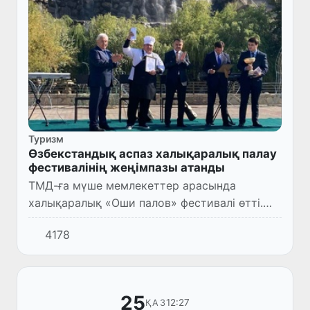
Туризм
Өзбекстандық аспаз халықаралық палау
фестивалінің жеңімпазы атанды
ТМД-ға мүше мемлекеттер арасында
халықаралық «Оши палов» фестивалі өтті.
Тәжікстан Республикасы тәуелсіздігінің 30
4178
жылдығы қарсаңында Душанбеде өткен
байқауға 11 елден 50 аспаз қат...
25
12:27
ҚАЗ