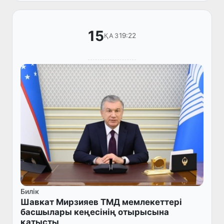
елдерінен келген бақылаушылардың
қатысуын...
15
19:22
ҚАЗ
Билік
Шавкат Мирзияев ТМД мемлекеттері
басшылары кеңесінің отырысына
қатысты