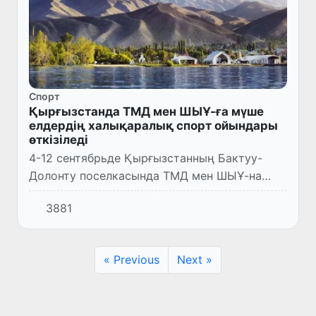
Спорт
Қырғызстанда ТМД мен ШЫҰ-ға мүше
елдердің халықаралық спорт ойындары
өткізіледі
4-12 сентябрьде Қырғызстанның Бактуу-
Долонту поселкасында ТМД мен ШЫҰ-на
мүше мемлекеттердің халықаралық спорт
3881
ойындары өткізіледі. Ыстықкөлдің
жағалауында ТМД мемлекеттері, Қытай,...
« Previous
Next »