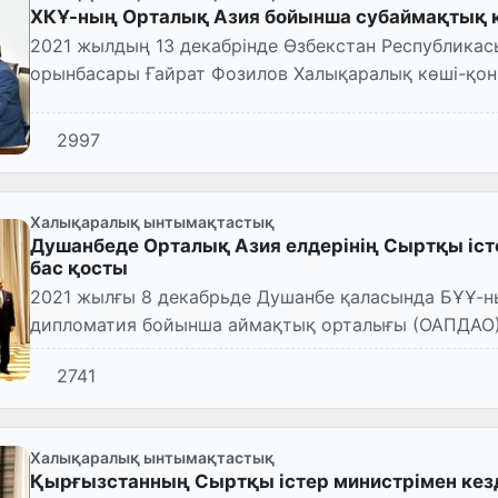
ХКҰ-ның Орталық Азия бойынша субаймақтық к
2021 жылдың 13 декабрінде Өзбекстан Республикас
орынбасары Ғайрат Фозилов Халықаралық көші-қон
бойынша субаймақтық кординаторы...
2997
Халықаралық ынтымақтастық
Душанбеде Орталық Азия елдерінің Сыртқы іст
бас қосты
2021 жылғы 8 декабрьде Душанбе қаласында БҰҰ-ның Орталық Азия үшін превентивтік
дипломатия бойынша аймақтық орталығы (ОАПДАО)
министрлері орынбасарларыны...
2741
Халықаралық ынтымақтастық
Қырғызстанның Сыртқы істер министрімен кез