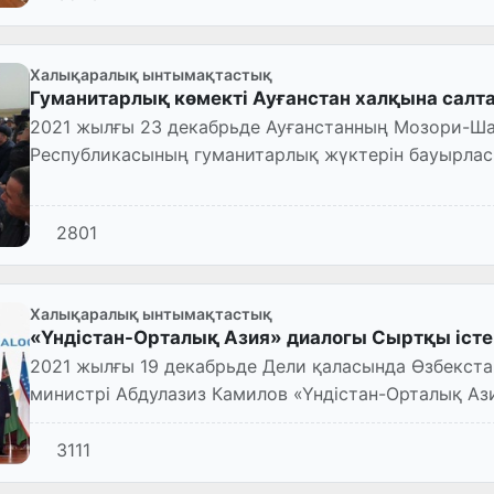
Халықаралық ынтымақтастық
Гуманитарлық көмекті Ауғанстан халқына салта
2021 жылғы 23 декабрьде Ауғанстанның Мозори-Ш
Республикасының гуманитарлық жүктерін бауырлас 
тапсыру рәсімі өтті.
2801
Халықаралық ынтымақтастық
«Үндістан-Орталық Азия» диалогы Сыртқы істер
2021 жылғы 19 декабрьде Дели қаласында Өзбекст
министрі Абдулазиз Камилов «Үндістан-Орталық Аз
басшыларының үшінш...
3111