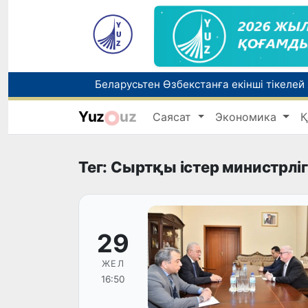
Беларусьтен Өзбекстанға екінші тікелей
Yuz
uz
Саясат
Экономика
Қ
Бүгін оқуды көшіру бойынша өтініштерді
Жарты жылда Өзбекстанда қанша егіз сә
Тег: Сыртқы істер министрліг
29
ЖЕЛ
16:50