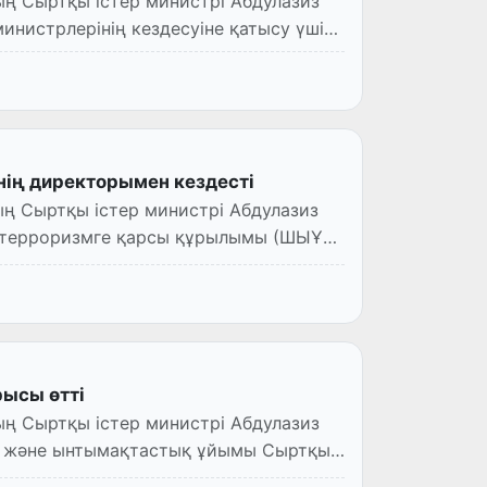
ң Сыртқы істер министрі Абдулазиз
инистрлерінің кездесуіне қатысу үшін
ің директорымен кездесті
ң Сыртқы істер министрі Абдулазиз
 терроризмге қарсы құрылымы (ШЫҰ
рысы өтті
ң Сыртқы істер министрі Абдулазиз
ік және ынтымақтастық ұйымы Сыртқы