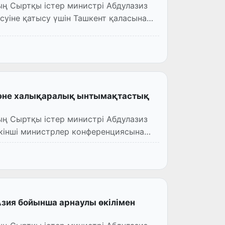
ң Сыртқы істер министрі Абдулазиз
және халықаралық ынтымақтастық
ң Сыртқы істер министрі Абдулазиз
циясына
зия бойынша арнаулы өкілімен