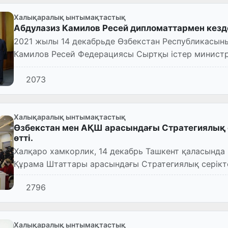
Халықаралық ынтымақтастық
Абдулазиз Камилов Ресей дипломаттармен кезд
2021 жылы 14 декабрьде Өзбекстан Республикасының Сыртқы істер министрі Абдулазиз
Камилов Ресей Федерациясы Сыртқы істер министрінің орынбасары Андрей Руденконы,
сондай-ақ Ресейді...
2073
Халықаралық ынтымақтастық
Өзбекстан мен АҚШ арасындағы Стратегиялық с
өтті.
Халқаро хамкорлик, 14 декабрь Ташкент қаласында Өзбекстан Республикасы мен Америка
Құрама Штаттары арасындағы Стратегиялық серікт
өтті.
2796
Халықаралық ынтымақтастық