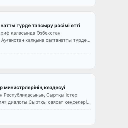
натты түрде тапсыру рәсімі өтті
ариф қаласында Өзбекстан
Ауғанстан халқына салтанатты түрде
 министрлерінің кездесуі
ан Республикасының Сыртқы істер
ия» диалогы Сыртқы саясат кеңселері