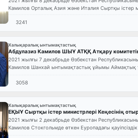
2021 жылғы 8 декабрьде Өзбекстан Республикасыны
Камилов Орталық Азия және Италия Сыртқы істер м
Ташкентке келг...
3241
Халықаралық ынтымақтастық
Абдулазиз Камилов ШЫҰ АТҚҚ Атқару комитетін
2021 жылғы 7 декабрьде Өзбекстан Республикасыны
Камилов Шанхай ынтымақтастық ұйымы Аймақтық
АТҚҚ) Атқару комитетін...
3058
Халықаралық ынтымақтастық
ЕҚЫҰ Сыртқы істер министрлері Кеңесінің оты
2021 жылғы 2 декабрьде Өзбекстан Республикасыны
Камилов Стокгольмде өткен Еуропадағы қауіпсізд
істер министрлері...