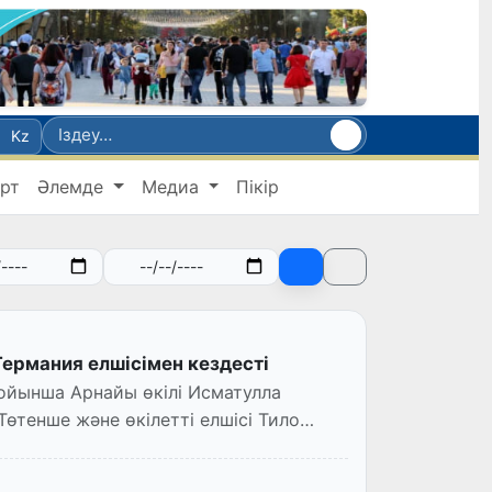
Kz
рт
Әлемде
Медиа
Пікір
Германия елшісімен кездесті
бойынша Арнайы өкілі Исматулла
өтенше және өкілетті елшісі Тило