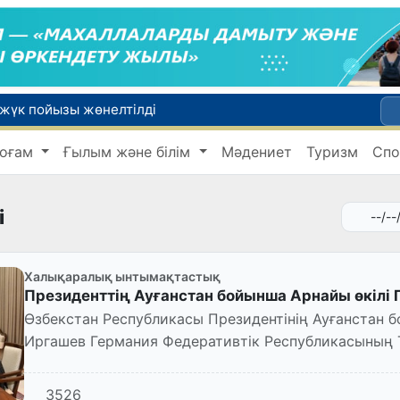
 жүк пойызы жөнелтілді
Адам саудасынан зардап шеккен азаматтар әлеуметтік қызметтермен қамтылады
оғам
Ғылым және білім
Мәдениет
Туризм
Спо
Тарихи күн: Өзбекстанның «Самарқант-2028» жасанды серігі орбитаға сәтті шығарылды
 қабылдаудың соңғы күні
би дүниеге келді?
і
Халықаралық ынтымақтастық
Президенттің Ауғанстан бойынша Арнайы өкілі 
Өзбекстан Республикасы Президентінің Ауғанстан 
Иргашев Германия Федеративтік Республикасының Т
Клиннермен кездесті.
3526