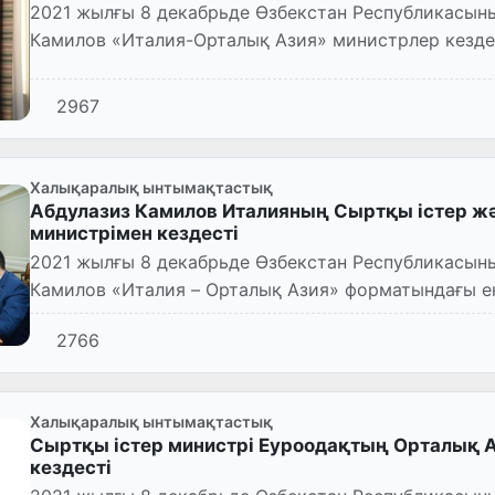
2021 жылғы 8 декабрьде Өзбекстан Республикасыны
Камилов «Италия-Орталық Азия» министрлер кездесуіне қатысу үшін Ташкент қаласына
келген Қырғыз Рес...
2967
Халықаралық ынтымақтастық
Абдулазиз Камилов Италияның Сыртқы істер 
министрімен кездесті
2021 жылғы 8 декабрьде Өзбекстан Республикасыны
Камилов «Италия – Орталық Азия» форматындағы екінші министрлер конферен
қатысу үшін Ташкент...
2766
Халықаралық ынтымақтастық
Сыртқы істер министрі Еуроодақтың Орталық А
кездесті