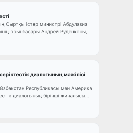
есті
еріктестік диалогының мәжілісі
естік диалогының бірінші жиналысы