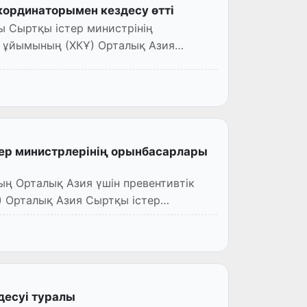
ординаторымен кездесу өтті
ы Сыртқы істер министрінің
 ұйымының (ХКҰ) Орталық Азия
ер министрлерінің орынбасарлары
 Орталық Азия Сыртқы істер
десуі туралы