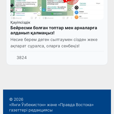
Қауіпсіздік
Бейресми болған топтар мен арналарға
алданып қалмаңыз!
Несие берем деген сылтаумен сізден жеке
ақпарат сұралса, оларға сенбеңіз!
3824
© 2026
«Янги Ўзбекистон» және «Правда Востока»
газеттері редакциясы