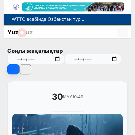
WTTC есебінде Өзбекстан туризмнің өсу қарқыны бойынша Орталық Азияда бірінші орынға шықты
Мүмкіндігі шектеулі талапкерлерге қабылдау емтихандарында қосымша уақыт беріледі
Yuz
uz
Беларусьтен Өзбекстанға екінші тікелей жүк пойызы жөнелтілді
Адам саудасынан зардап шеккен азаматтар әлеуметтік қызметтермен қамтылады
Соңғы жаңалықтар
Жарты жылда Өзбекстанда қанша егіз сәби дүниеге келді?
30
10:49
МАУ