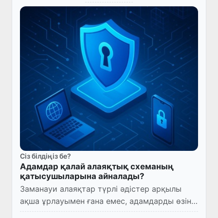
Сіз білдіңіз бе?
Адамдар қалай алаяқтық схеманың
қатысушыларына айналады?
Заманауи алаяқтар түрлі әдістер арқылы
ақша ұрлауымен ғана емес, адамдарды өзінің
қылмыстық әрекеттеріне тартуымен де