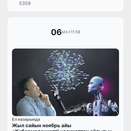
5359
қауіпті.
06
11:58
МАУ
Ел назарында
Жыл сайын ноябрь айы