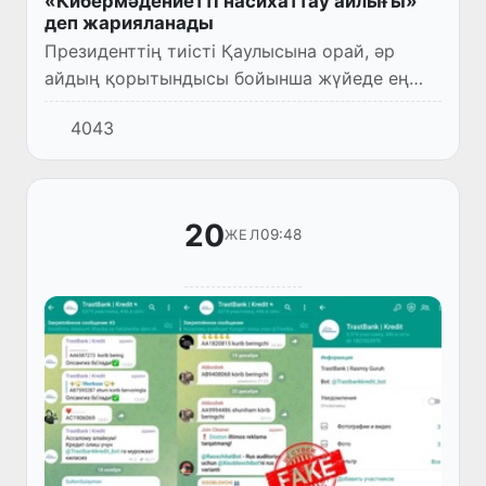
«Кибермәдениетті насихаттау айлығы»
деп жарияланады
Президенттің тиісті Қаулысына орай, әр
айдың қорытындысы бойынша жүйеде ең
көп киберқылмыс тіркелген банктер мен
4043
төлем ұйымдарының тізімі бұқараға
жарияланады.
20
09:48
ЖЕЛ