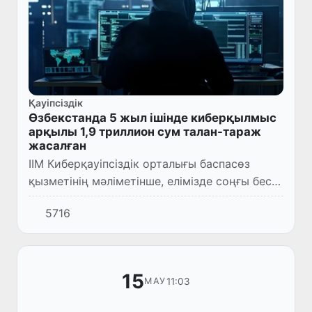
Қауіпсіздік
Өзбекстанда 5 жыл ішінде киберқылмыс
арқылы 1,9 триллион сум талан-тараж
жасалған
ІІМ Киберқауіпсіздік орталығы баспасөз
қызметінің мәліметінше, елімізде соңғы бес
жылда киберқылмыс 68 есеге өскен.
5716
15
11:03
МАУ