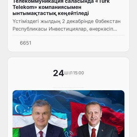
Телекоммуникация саласында «Türk
Telekom» компаниясымен
ынтымақтастық кеңейтіледі
Үстіміздегі жылдың 2 декабрінде Өзбекстан
Республикасы Инвестициялар, өнеркәсіп
және сауда министрінің орынбасары Акрам
6651
Алиев Түркияның ірі телекоммуникациялық
«Türk Telekom» ком...
24
15:00
ШІЛ