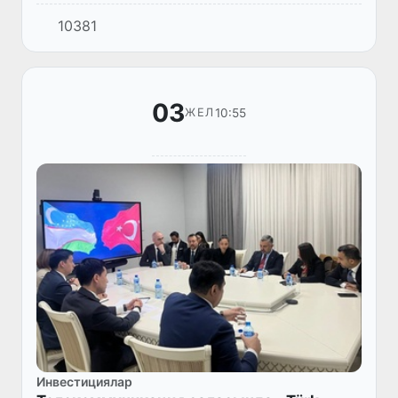
қатысуымен жалпы 2 137 кәсіпорын жұмыс
10381
істейді.
03
10:55
ЖЕЛ
Инвестициялар