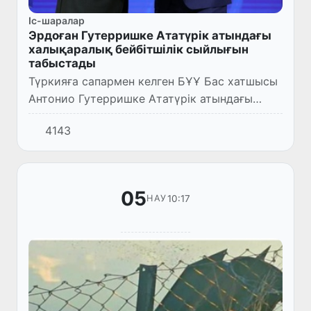
Іс-шаралар
Эрдоған Гутерришке Ататүрік атындағы
халықаралық бейбітшілік сыйлығын
табыстады
Түркияға сапармен келген БҰҰ Бас хатшысы
Антонио Гутерришке Ататүрік атындағы
халықаралық бейбітшілік сыйлығы
4143
табысталды.
05
10:17
НАУ