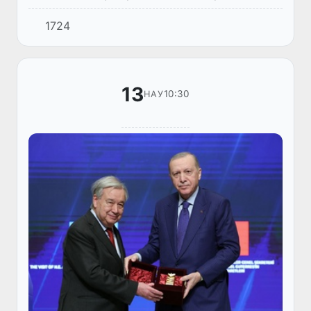
1724
13
10:30
НАУ