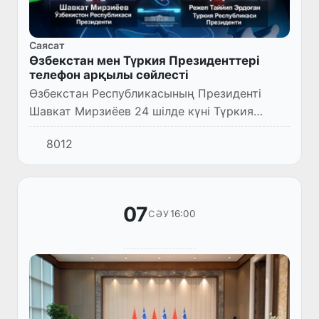
Саясат
Өзбекстан мен Түркия Президенттері
телефон арқылы сөйлесті
Өзбекстан Республикасының Президенті
Шавкат Мирзиёев 24 шілде күні Түркия
Республикасының Президенті Режеп Тайып
8012
Ердоғанмен телефон арқылы сөйлесті.
07
16:00
СӘУ