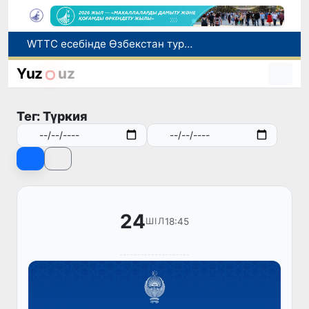
Мүмкіндігі шектеулі талапкерлерге қабылдау емтихандарында қосымша уақыт беріледі
Беларусьтен Өзбекстанға екінші тікелей жүк пойызы жөнелтілді
Yuz
uz
Адам саудасынан зардап шеккен азаматтар әлеуметтік қызметтермен қамтылады
Жарты жылда Өзбекстанда қанша егіз сәби дүниеге келді?
Тег: Түркия
WTTC есебінде Өзбекстан туризмнің өсу қарқыны бойынша Орталық Азияда бірінші орынға шықты
24
18:45
ШІЛ