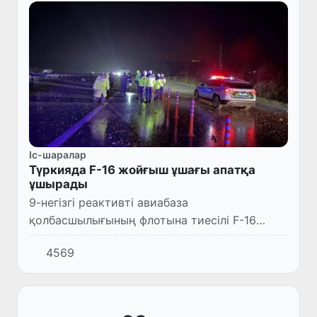
Іс-шаралар
Түркияда F-16 жойғыш ұшағы апатқа
ұшырады
9-негізгі реактивті авиабаза
қолбасшылығының флотына тиесілі F-16
жойғыш ұшағы апатқа ұшырап, салдарынан
4569
ұшқыш қаза тапты.