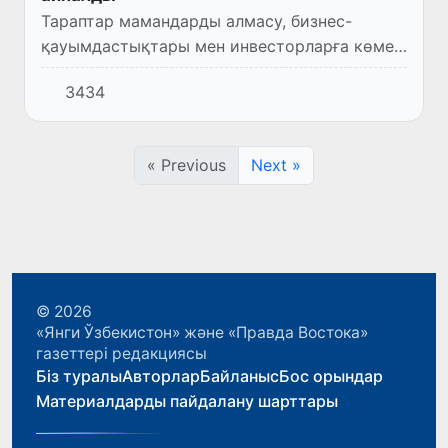
Тараптар мамандарды алмасу, бизнес-
қауымдастықтары мен инвесторларға көмек
көрсету мәселелері бойынша келісті.
3434
« Previous
Next »
© 2026
«Янги Ўзбекистон» және «Правда Востока»
газеттері редакциясы
Біз туралы
Авторлар
Байланыс
Бос орындар
Материалдарды пайдалану шарттары