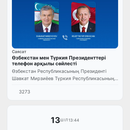
Саясат
Өзбекстан мен Түркия Президенттері
телефон арқылы сөйлесті
Өзбекстан Республикасының Президенті
Шавкат Мирзиёев Түркия Республикасының
Президенті Режеп Тайип Ердоғанмен
3273
телефон арқылы сөйлесті.
13
13:44
ШІЛ