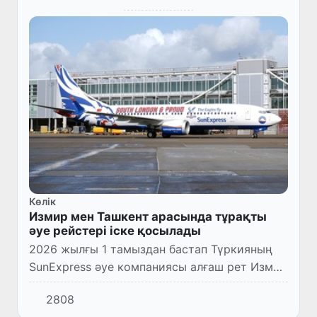
Көлік
Измир мен Ташкент арасында тұрақты
әуе рейстері іске қосылады
2026 жылғы 1 тамыздан бастап Түркияның
SunExpress әуе компаниясы алғаш рет Измир
– Ташкент – Измир бағыты бойынша тұрақты
2808
әуе рейстерін орындай бастайды.