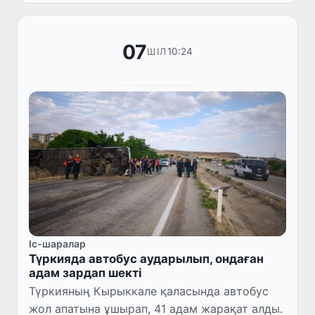
07
10:24
ШІЛ
Іс-шаралар
Түркияда автобус аударылып, ондаған
адам зардап шекті
Түркияның Кырыккале қаласында автобус
жол апатына ұшырап, 41 адам жарақат алды.