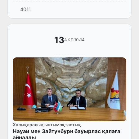
февраль айынан бастап елге шартты түрде
4011
кіру ((şartlı giriş) тәртібі жойылды.
13
10:14
АҚП
Халықаралық ынтымақтастық
Науаи мен Зайтунбурн бауырлас қалаға
айналды