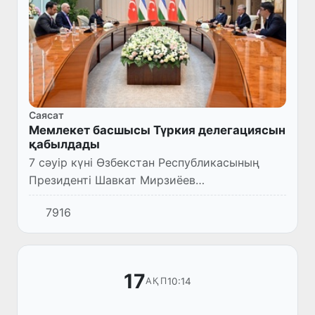
Саясат
Мемлекет басшысы Түркия делегациясын
қабылдады
7 сәуір күні Өзбекстан Республикасының
Президенті Шавкат Мирзиёев
Парламентаралық одақтың 150-жылдығына
7916
арналған Ассамблея аясында Түркия
Республикасы Ұлы Ұлттық Мәжілісінің
Төраға...
17
10:14
АҚП