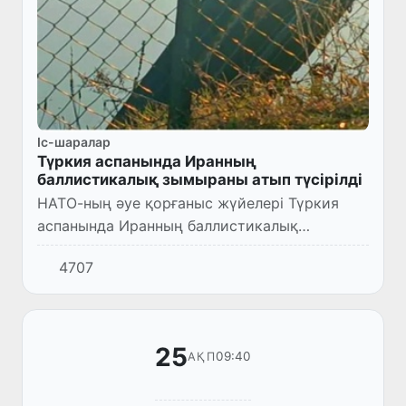
Іс-шаралар
Түркия аспанында Иранның
баллистикалық зымыраны атып түсірілді
НАТО-ның әуе қорғаныс жүйелері Түркия
аспанында Иранның баллистикалық
зымыранын атып, жойды.
4707
25
09:40
АҚП