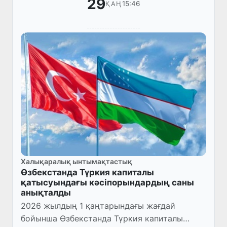
29
15:46
ҚАҢ
Халықаралық ынтымақтастық
Өзбекстанда Түркия капиталы
қатысуындағы кәсіпорындардың саны
анықталды
2026 жылдың 1 қаңтарындағы жағдай
бойынша Өзбекстанда Түркия капиталы