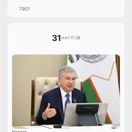
әлеуметтік-экономикалық тұрғыдан дамыту
7901
мәселелері бойынша жиналыс өткізді.
31
17:28
НАУ
Саясат