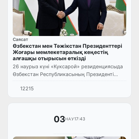
Саясат
Өзбекстан мен Тәжікстан Президенттері
Жоғары мемлекетаралық кеңестің
алғашқы отырысын өткізді
26 наурыз күні «Куксарой» резиденциясыда
Өзбекстан Республикасының Президенті
Шавкат Мирзиёев пен Тәжікстан
12215
Республикасының Президенті Эмомали
Рахмон шағын құрамда келіссөз бен Жоғ...
03
17:43
НАУ