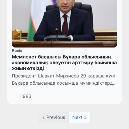
Билік
Мемлекет басшысы Бұхара облысының
экономикалық әлеуетін арттыру бойынша
жиын өткізді
Президент Шавкат Мирзиёев 29 қараша күні
Бұхара облысында қосымша мүмкіндіктерді
іске асыру, инвестиция мен жұмыс
11983
орындарын көбейту бойынша жиын өткізді.
« Previous
Next »