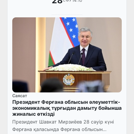
28
14:10
СӘУ
Саясат
Президент Ферғана облысын әлеуметтік-
экономикалық тұрғыдан дамыту бойынша
жиналыс өткізді
Президент Шавкат Мирзиёев 28 сәуір күні
Ферғана қаласында Ферғана облысын