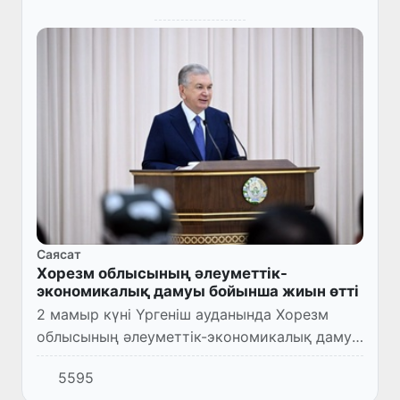
Саясат
Хорезм облысының әлеуметтік-
экономикалық дамуы бойынша жиын өтті
2 мамыр күні Үргеніш ауданында Хорезм
облысының әлеуметтік-экономикалық дамуы
бойынша басым бағыттарды талқылауға
5595
арналған жиын өтті.