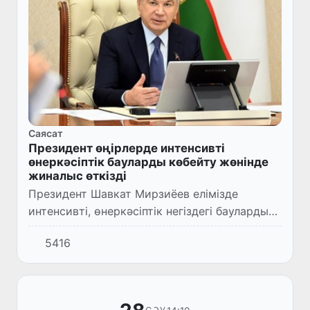
Саясат
Президент өңірлерде интенсивті
өнеркәсіптік бауларды көбейту жөнінде
жиналыс өткізді
Президент Шавкат Мирзиёев елімізде
интенсивті, өнеркәсіптік негіздегі бауларды
көбейту шаралары бойынша жиын өткізді.
5416