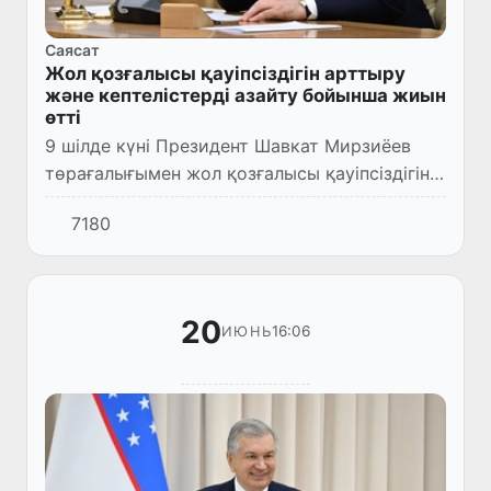
Саясат
Жол қозғалысы қауіпсіздігін арттыру
және кептелістерді азайту бойынша жиын
өтті
9 шілде күні Президент Шавкат Мирзиёев
төрағалығымен жол қозғалысы қауіпсіздігін
қамтамасыз ету, жол инфрақұрылымын
7180
жақсарту және көлік кептелістерін азайту
мәселелеріне арналған в...
20
16:06
ИЮНЬ