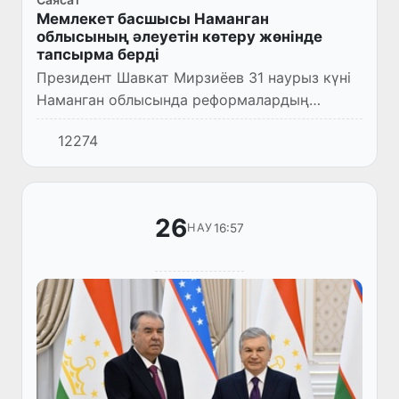
Мемлекет басшысы Наманган
облысының әлеуетін көтеру жөнінде
тапсырма берді
Президент Шавкат Мирзиёев 31 наурыз күні
Наманган облысында реформалардың
тиімділігі және алда орындалатын басым
12274
міндеттерге арналған жиын өткізді.
26
16:57
НАУ