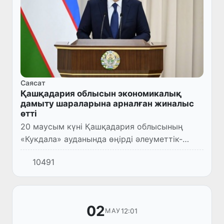
Саясат
Қашқадария облысын экономикалық
дамыту шараларына арналған жиналыс
өтті
20 маусым күні Қашқадария облысының
«Кукдала» ауданында өңірді әлеуметтік-
экономикалық дамыту шараларына арналған
10491
жиналыс өтті.
02
12:01
МАУ