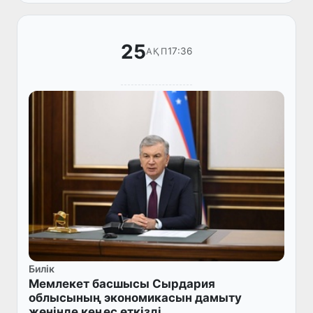
25
17:36
АҚП
Билік
Мемлекет басшысы Сырдария
облысының экономикасын дамыту
жөнінде кеңес өткізді