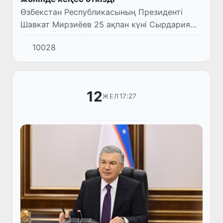
Өзбекстан Республикасының Президенті
Шавкат Мирзиёев 25 ақпан күні Сырдария
облысының экономикасын дамыту, жаңа
10028
жұмыс орындарын құру және инвестиция
тарту мәселелері бойынша 2025 ж...
12
17:27
ЖЕЛ