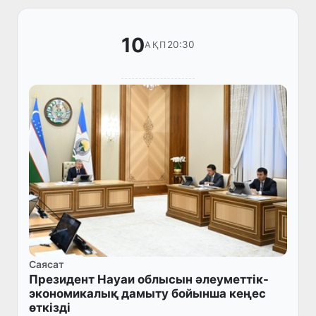
10
20:30
АҚП
Саясат
Президент Науаи облысын әлеуметтік-
экономикалық дамыту бойынша кеңес
өткізді