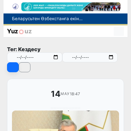
Адам саудасынан зардап шеккен азаматтар әлеуметтік қызметтермен қамтылады
Тарихи күн: Өзбекстанның «Самарқант-2028» жасанды серігі орбитаға сәтті шығарылды
Yuz
uz
Бүгін оқуды көшіру бойынша өтініштерді қабылдаудың соңғы күні
Жарты жылда Өзбекстанда қанша егіз сәби дүниеге келді?
Тег: Кездесу
Беларусьтен Өзбекстанға екінші тікелей жүк пойызы жөнелтілді
14
18:47
МАУ