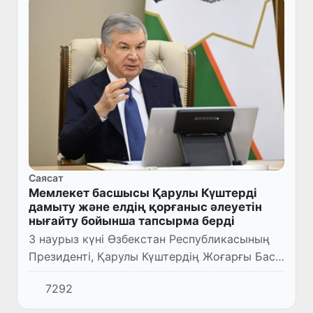
Саясат
Мемлекет басшысы Қарулы Күштерді
дамыту және елдің қорғаныс әлеуетін
нығайту бойынша тапсырма берді
3 наурыз күні Өзбекстан Республикасының
Президенті, Қарулы Күштердің Жоғарғы Бас
Қолбасшысы Шавкат Мирзиёевтің
7292
төрағалығымен елдің қорғаныс қабілетін
нығайту мәселелері бойынша жин...