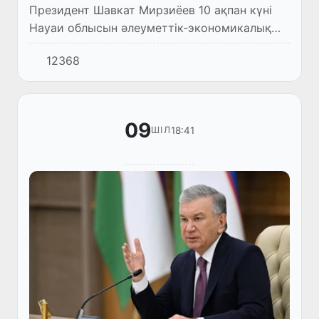
Президент Шавкат Мирзиёев 10 ақпан күні
Науаи облысын әлеуметтік-экономикалық
дамыту бойынша атқарылып жатқан
12368
жұмыстар мен алдағы басым міндеттерге
арналған кеңес өткізді.
09
18:41
ШІЛ