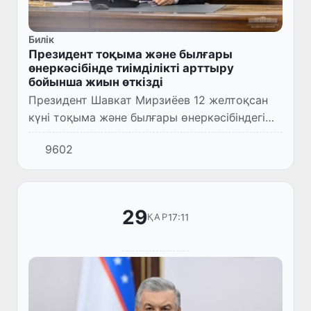
Билік
Президент тоқыма және былғары
өнеркәсібінде тиімділікті арттыру
бойынша жиын өткізді
Президент Шавкат Мирзиёев 12 желтоқсан
күні тоқыма және былғары өнеркәсібіндегі
реформалардың тиімділігін арттыру
9602
бойынша жиын өткізді.
29
17:11
ҚАР