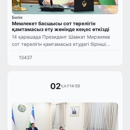
Билік
Мемлекет басшысы сот төрелігін
қамтамасыз ету жөнінде кеңес өткізді
14 қарашада Президент Шавкат Мирзияев
сот төрелігін қамтамасыз етудегі бірінші
кезектегі міндеттерді талқылауға арналған
13437
кеңес өткізді.
02
14:59
ҚАР