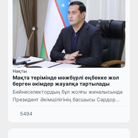
Нақты
Мақта терімінде мәжбүрлі еңбекке жол
берген әкімдер жауапқа тартылады
Бейнеселектордың бұл жолғы жиналысында
Президент Әкімшілігінің басшысы Сардор
Умурзақов мақта жинаудағы
5494
заңбұзушылықтарды сынға алды.