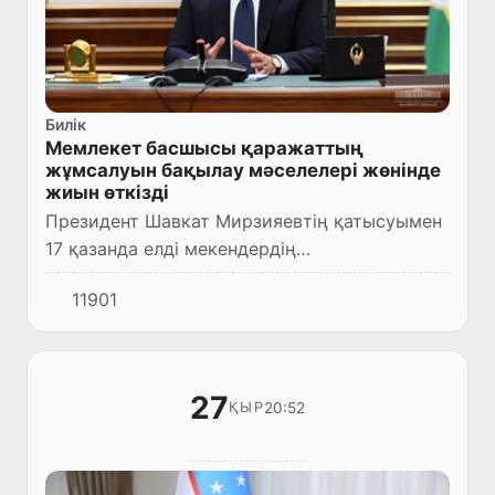
Билік
Мемлекет басшысы қаражаттың
жұмсалуын бақылау мәселелері жөнінде
жиын өткізді
Президент Шавкат Мирзияевтің қатысуымен
17 қазанда елді мекендердің
инфрақұрылымына бөлінген қаржының
11901
жұмсалуын бақылау мәселесіне арналған
жиын өтті.
27
20:52
ҚЫР