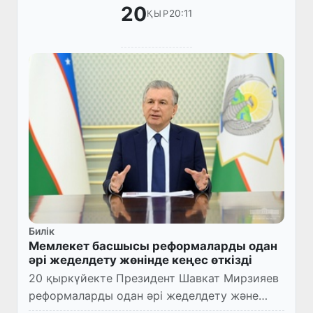
20
20:11
ҚЫР
Билік
Мемлекет басшысы реформаларды одан
әрі жеделдету жөнінде кеңес өткізді
20 қыркүйекте Президент Шавкат Мирзияев
реформаларды одан әрі жеделдету және
олардың тиімділігін қамтамасыз ету