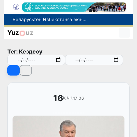
Адам саудасынан зардап шеккен азаматтар әлеуметтік қызметтермен қамтылады
Тарихи күн: Өзбекстанның «Самарқант-2028» жасанды серігі орбитаға сәтті шығарылды
Yuz
uz
Бүгін оқуды көшіру бойынша өтініштерді қабылдаудың соңғы күні
Жарты жылда Өзбекстанда қанша егіз сәби дүниеге келді?
Тег: Кездесу
Беларусьтен Өзбекстанға екінші тікелей жүк пойызы жөнелтілді
16
17:06
ҚАҢ