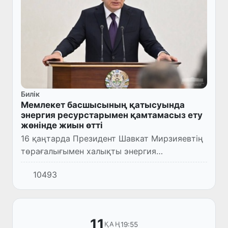
Билік
Мемлекет басшысының қатысуында
энергия ресурстарымен қамтамасыз ету
жөнінде жиын өтті
16 қаңтарда Президент Шавкат Мирзияевтің
төрағалығымен халықты энергия
ресурстарымен үздіксіз қамтамасыз ету
10493
шаралары туралы бейне байланысты кеңес
өтті.
11
19:55
ҚАҢ