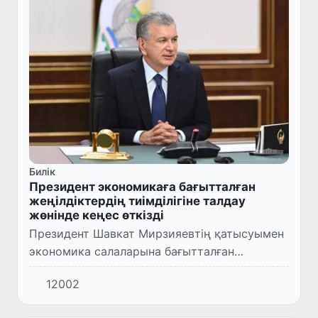
Билік
Президент экономикаға бағытталған
жеңілдіктердің тиімділігіне талдау
жөнінде кеңес өткізді
Президент Шавкат Мирзияевтің қатысуымен
экономика салаларына бағытталған
жеңілдіктердің тиімділігін талдау жөнінде
12002
кеңес өтті.