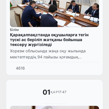
Білім
Қарақалпақстанда оқушыларға тегін
түскі ас беріліп жатқаны бойынша
тексеру жүргізіледі
Хорезм облысында жаңа оқу жылында
мектептердің 94 пайызы қоғамдық
тамақтандыру арқылы тегін тамақ беруді
4616
қолға алса, Қарақалпақстанда бұл тәжірибе
әлі толық жүзеге асырылған жоқ.
01
17:47
ҚАР