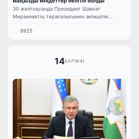
маңызды міндеттер белгілі болды
30 желтоқсанда Президент Шавкат
Мирзияевтің төрағалығымен әкімшілік
реформаларды жүзеге асыру, Үкімет
9925
құрылымы мен жұмыс жүйесін өзгерту
мәселелері, сондай-ақ 2023 жылға арналған
ә...
14
19:41
ҚАР