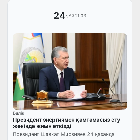
24
21:33
ҚАЗ
Билік
Президент энергиямен қамтамасыз ету
жөнінде жиын өткізді
Президент Шавкат Мирзияев 24 қазанда