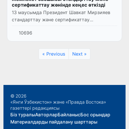
сертификаттау жөнінде кеңес өткізді
13 маусымда Президент Шавкат Мирзияев
стандарттау және сертификаттау
саласындағы тиімділікті арттыру жөнінде
10696
кеңес өткізді.
« Previous
Next »
© 2026
«Янги Ўзбекистон» және «Правда Востока»
газеттері редакциясы
Біз туралы
Авторлар
Байланыс
Бос орындар
Материалдарды пайдалану шарттары