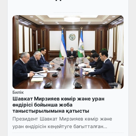
Билік
Шавкат Мирзияев көмір және уран
өндірісі бойынша жоба
таныстырылымына қатысты
Президент Шавкат Мирзияев көмір және
уран өндірісін кеңейтуге бағытталған
жобалардың таныстырылымына қатысты.