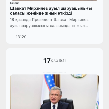
Билік
Шавкат Мирзияев ауыл шаруашылығы
саласы жөнінде жиын өткізді
18 қазанда Президент Шавкат Мирзияев
ауыл шаруашылығы саласындағы жыл
қорытындысы бойынша күтілетін нәтижелер
13120
мен алдағы жылға арналған міндеттерге
арналған кеңес өткізді.
17
19:11
ҚАЗ