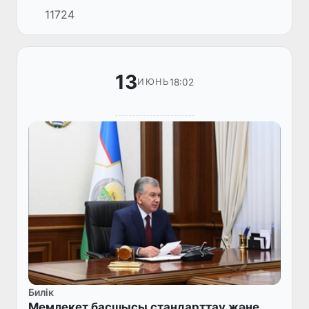
11724
мәселелері бойынша кеңес өткізді.
13
18:02
ИЮНЬ
Билік
Мемлекет басшысы стандарттау және