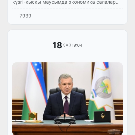
күзгі-қысқы маусымда экономика салалары
мен әлеуметтік сала мекемелерінің тұрақты
7939
жұмысын қамтамасыз ету мәселелері
бойынша кеңес өткізді.
18
19:04
ҚАЗ