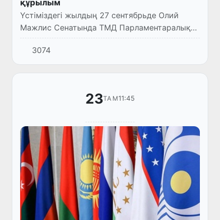
құрылым
Үстіміздегі жылдың 27 сентябрьде Олий
Мажлис Сенатында ТМД Парламентаралық
Ассамблеясы Кеңесінің қаулысымен аталмыш
3074
ұйымының құрылғанының 30 жылдығына
орай марапатталған Сенат мүше...
23
11:45
ТАМ