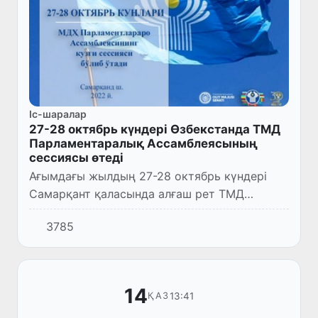
Іс-шаралар
27-28 октябрь күндері Өзбекстанда ТМД
Парламентаралық Ассамблеясының
сессиясы өтеді
Ағымдағы жылдың 27-28 октябрь күндері
Самарқант қаласында алғаш рет ТМД
Парламентаралық Ассамблеясының
3785
сессиясы өтеді.
14
13:41
ҚАЗ