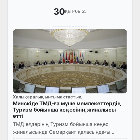
30
09:55
ҚЫР
Халықаралық ынтымақтастық
Минскіде ТМД-ға мүше мемлекеттердің
Туризм бойынша кеңесінің жиналысы
өтті
ТМД елдерінің Туризм бойынша кеңес
жиналысында Самарқант қаласындағы
«Жібек жолы» халықаралық туризм