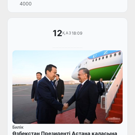
4000
істер министрлері Кеңесінің кезекті
жиналысы өтті.
12
18:09
ҚАЗ
Билік
Өзбекстан Президенті Астана қаласына