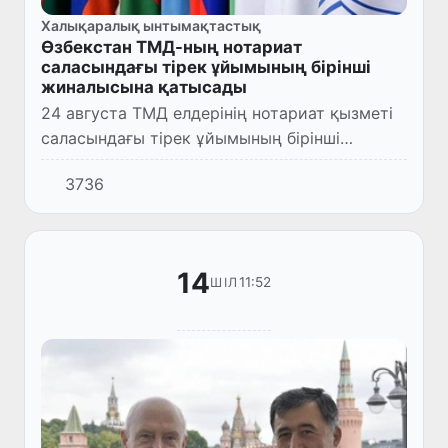
Халықаралық ынтымақтастық
Өзбекстан ТМД-ның нотариат
саласындағы тірек ұйымының бірінші
жиналысына қатысады
24 августа ТМД елдерінің нотариат қызметі
саласындағы тірек ұйымының бірінші
жиналысы өтеді. Шараның өтетін орны ТМД-
3736
ның Минскідегі Атқару комитетінде болады.
14
11:52
ШІЛ