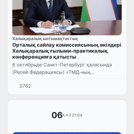
Халықаралық ынтымақтастық
Орталық сайлау комиссиясының өкілдері
Халықаралық ғылыми-практикалық
конференцияға қатысты
6 октябрьде Санкт-Петербург қаласында
(Ресей Федерациясы) «ТМД-ның
демократиялық сайлау стандарттары
2762
туралы конвенциясы: халықаралық
ынтымақтастық үшін ашық алаң»
тақырыбында хал...
06
21:04
ҚАЗ