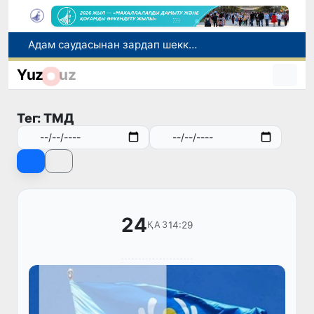
Адам саудасынан зардап шеккен азаматтар әлеуметтік қызметтермен қамтылады
Тарихи күн: Өзбекстанның «Самарқант-2028» жасанды серігі орбитаға сәтті шығарылды
Yuz
uz
Бүгін оқуды көшіру бойынша өтініштерді қабылдаудың соңғы күні
Жарты жылда Өзбекстанда қанша егіз сәби дүниеге келді?
Тег: ТМД
Беларусьтен Өзбекстанға екінші тікелей жүк пойызы жөнелтілді
24
14:29
ҚАЗ