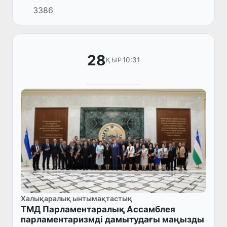
3386
университетінің жұмысы талқыланды.
28
10:31
ҚЫР
Халықаралық ынтымақтастық
ТМД Парламентаралық Ассамблея
парламентаризмді дамытудағы маңызды