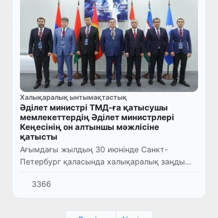
Халықаралық ынтымақтастық
Әділет министрі ТМД-ға қатысушы
мемлекеттердің Әділет министрлері
Кеңесінің он алтыншы мәжлісіне
қатысты
Ағымдағы жылдың 30 июнінде Санкт-
Петербург қаласында халықаралық заңды
конференциясы аясында ТМД-ға қатысушы
3366
мемлекеттердің Әділет министрлері
Кеңесінің он алтыншы мәжілісі өтті....