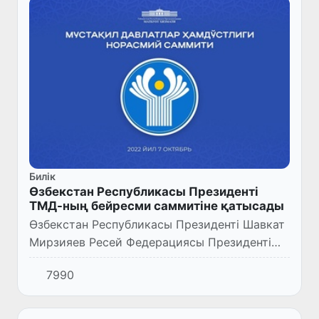
Билік
Өзбекстан Республикасы Президенті
ТМД-ның бейресми саммитіне қатысады
Өзбекстан Республикасы Президенті Шавкат
Мирзияев Ресей Федерациясы Президенті
Владимир Путиннің шақыруымен 7 қазанда
7990
Санкт-Петербургте өтетін Тәуелсіз
Мемлекеттер Достастығына қат...