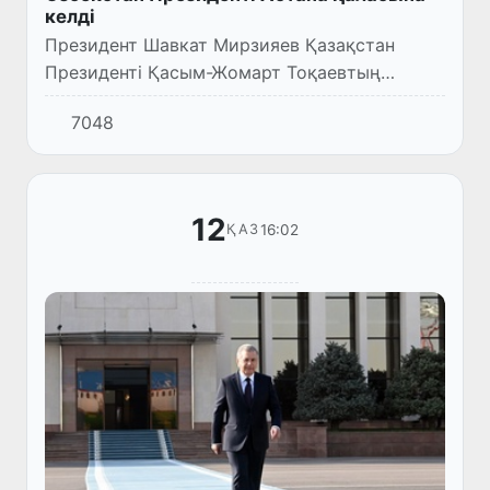
келді
Президент Шавкат Мирзияев Қазақстан
Президенті Қасым-Жомарт Тоқаевтың
шақыруымен 12 қазанда Астана қаласына
7048
іскерлік сапармен келді.
12
16:02
ҚАЗ