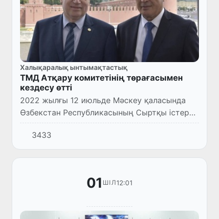
Халықаралық ынтымақтастық
ТМД Атқару комитетінің төрағасымен
кездесу өтті
2022 жылғы 12 июльде Мәскеу қаласында
Өзбекстан Республикасының Сыртқы істер
министрі міндетін атқарушы Владимир
3433
Норов басшылығындағы делегация Тәуелсіз
Мемлекеттер Достастығы Атқ...
01
12:01
ШІЛ