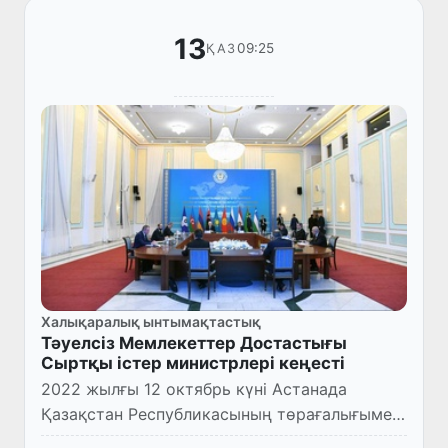
13
09:25
ҚАЗ
Халықаралық ынтымақтастық
Тәуелсіз Мемлекеттер Достастығы
Сыртқы істер министрлері кеңесті
2022 жылғы 12 октябрь күні Астанада
Қазақстан Республикасының төрағалығымен
Тәуелсіз Мемлекеттер Достастығы Сыртқы