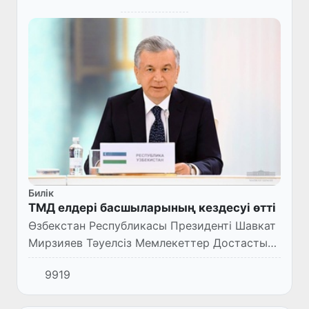
Билік
ТМД елдері басшыларының кездесуі өтті
Өзбекстан Республикасы Президенті Шавкат
Мирзияев Тәуелсіз Мемлекеттер Достастығы
мемлекеттері басшылары кеңесінің
9919
отырысына қатысты.