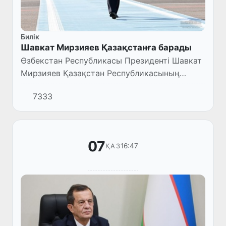
Билік
Шавкат Мирзияев Қазақстанға барады
Өзбекстан Республикасы Президенті Шавкат
Мирзияев Қазақстан Республикасының
Президенті Қасым-Жомарт Тоқаевтың
7333
шақыруымен 12 қазанда Астана қаласына
барады.
07
16:47
ҚАЗ