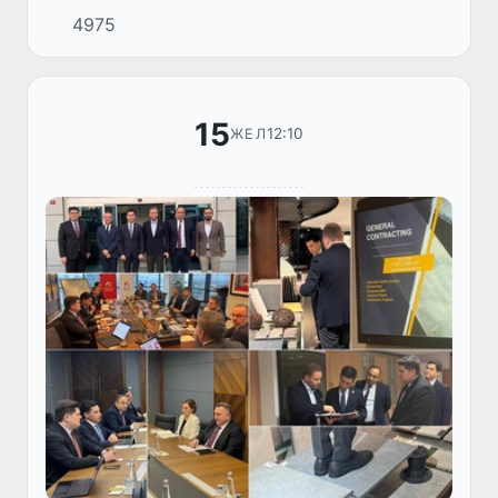
және сауда министрі Лазиз Кудратов
4975
Ветнамның «ROX Group» компаниясының
негізін қалаушы Туан Тра...
15
12:10
ЖЕЛ