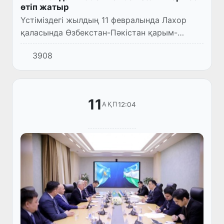
өтіп жатыр
Үстіміздегі жылдың 11 февралында Лахор
қаласында Өзбекстан-Пәкістан қарым-
қатынастарының тарихында тұңғыш рет
3908
«Made in Uzbekistan» ұлттық өнімдері
көрмесі өз жұмысын бастады.
11
12:04
АҚП