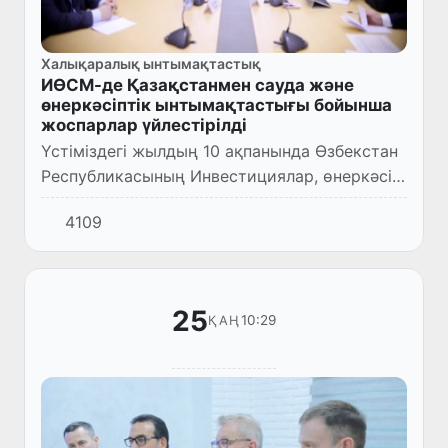
Халықаралық ынтымақтастық
ИӨСМ-де Қазақстанмен сауда және
өнеркәсіптік ынтымақтастығы бойынша
жоспарлар үйлестірілді
Үстіміздегі жылдың 10 ақпанында Өзбекстан
Республикасының Инвестициялар, өнеркәсіп
және сауда министрі Лазиз Кудратов пен
4109
Қазақстан Республикасының Өзбекстан
Республикасындағы Төте...
25
10:29
ҚАҢ