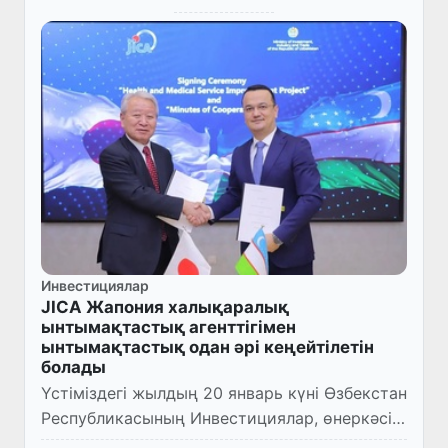
Инвестициялар
JICA Жапония халықаралық
ынтымақтастық агенттігімен
ынтымақтастық одан әрі кеңейтілетін
болады
Үстіміздегі жылдың 20 январь күні Өзбекстан
Республикасының Инвестициялар, өнеркәсіп
және сауда министрі Лазиз Кудратов JICA