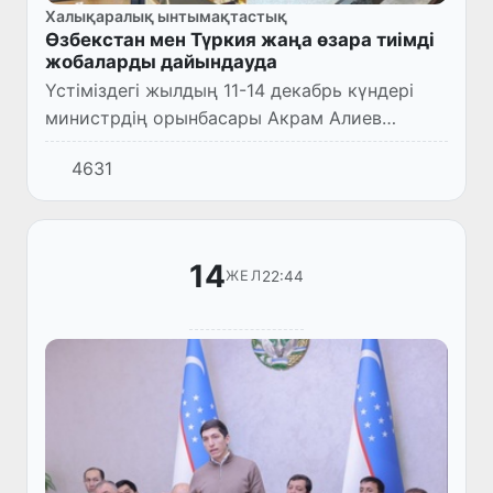
Халықаралық ынтымақтастық
Өзбекстан мен Түркия жаңа өзара тиімді
жобаларды дайындауда
Үстіміздегі жылдың 11-14 декабрь күндері
министрдің орынбасары Акрам Алиев
басшылығында Өзбекстан Республикасы
4631
Инвестициялар, өнеркәсіп және сауда
министрлігінің делегациясы Анкар...
14
22:44
ЖЕЛ