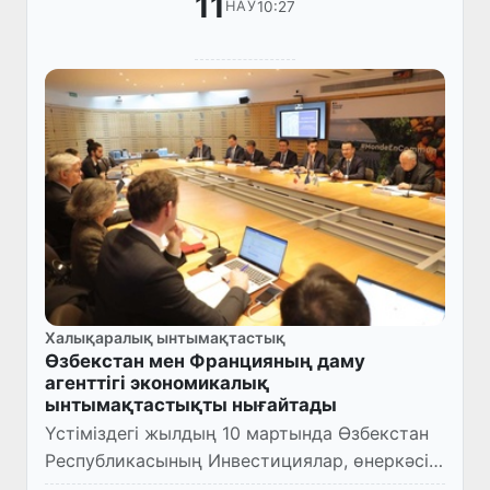
11
10:27
НАУ
Халықаралық ынтымақтастық
Өзбекстан мен Францияның даму
агенттігі экономикалық
ынтымақтастықты нығайтады
Үстіміздегі жылдың 10 мартында Өзбекстан
Республикасының Инвестициялар, өнеркәсіп
және сауда министрі Лазиз Кудратов