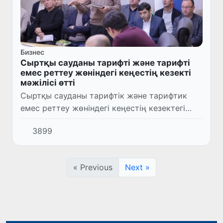
Бизнес
Сыртқы сауданы тарифті және тарифті
емес реттеу жөніндегі кеңестің кезекті
мәжілісі өтті
Сыртқы сауданы тарифтік және тарифтик
емес реттеу жөніндегі кеңестің кезектегі
мәжілісі өтті
3899
« Previous
Next »