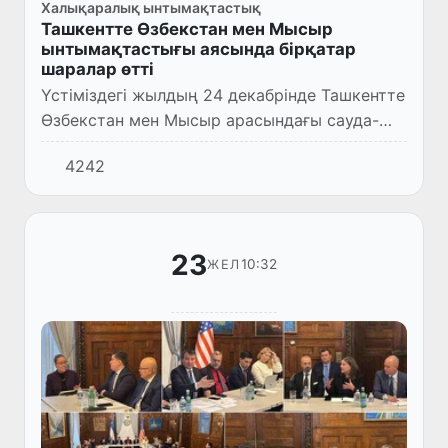
Халықаралық ынтымақтастық
Ташкентте Өзбекстан мен Мысыр
ынтымақтастығы аясында бірқатар
шаралар өтті
Үстіміздегі жылдың 24 декабрінде Ташкентте
Өзбекстан мен Мысыр арасындағы сауда-
экономикалық және инвестициялық
4242
ынтымақтастықты дамыту аясында бірқатар
іс-шаралар өтті.
23
10:32
ЖЕЛ