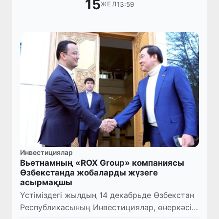
15
13:59
ЖЕЛ
Инвестициялар
Вьетнамның «ROX Group» компаниясы
Өзбекстанда жобаларды жүзеге
асырмақшы
Үстіміздегі жылдың 14 декабрьде Өзбекстан
Республикасының Инвестициялар, өнеркәсіп