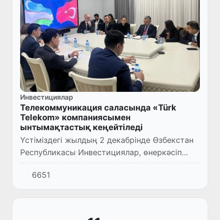
Инвестициялар
Телекоммуникация саласында «Türk
Telekom» компаниясымен
ынтымақтастық кеңейтіледі
Үстіміздегі жылдың 2 декабрінде Өзбекстан
Республикасы Инвестициялар, өнеркәсіп
және сауда министрінің орынбасары Акрам
6651
Алиев Түркияның ірі телекоммуникациялық
«Türk Telekom» ком...