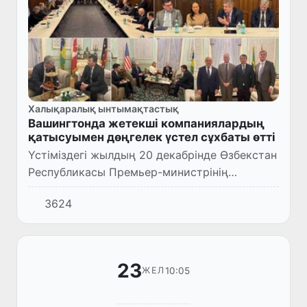
Халықаралық ынтымақтастық
Вашингтонда жетекші компаниялардың
қатысуымен дөңгелек үстел сұхбаты өтті
Үстіміздегі жылдың 20 декабрінде Өзбекстан
Республикасы Премьер-министрінің
орынбасары Жамшид Ходжаев
3624
басшылығындағы делегацияның АҚШ-қа
сапары аясында ірі іскер топтардың
өкілдері...
23
10:05
ЖЕЛ