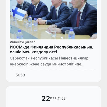
Инвестициялар
ИӨСМ-де Финляндия Республикасының
елшісімен кездесу өтті
Өзбекстан Республикасы Инвестициялар,
өнеркәсіп және сауда министрлігінде
министрдің орынбасары Акрам Алиев пен
5058
Финляндия Республикасының Орталық
Азиядағы Елшісі Илкка Раисаненнің...
22
11:22
ҚАҢ