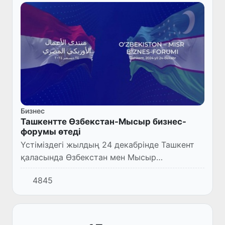
Бизнес
Ташкентте Өзбекстан-Мысыр бизнес-
форумы өтеді
Үстіміздегі жылдың 24 декабрінде Ташкент
қаласында Өзбекстан мен Мысыр
арасындағы үкіметаралық комиссияның
4845
кезектегі жиналысы және Өзбекстан-Мысыр
бизнес-форумы өтеді.