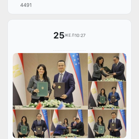
4491
Жапония халықаралық ынтымақтастық
агенттігінің президен...
25
10:27
ЖЕЛ