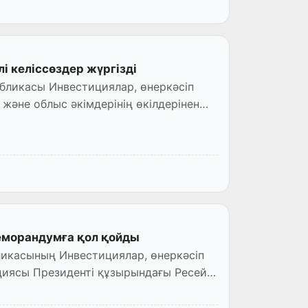
 келіссөздер жүргізді
убликасы Инвестициялар, өнеркәсіп
және облыс әкімдерінің өкілдерінен
морандумға қол қойды
ликасының Инвестициялар, өнеркәсіп
циясы Президенті құзырындағы Ресей