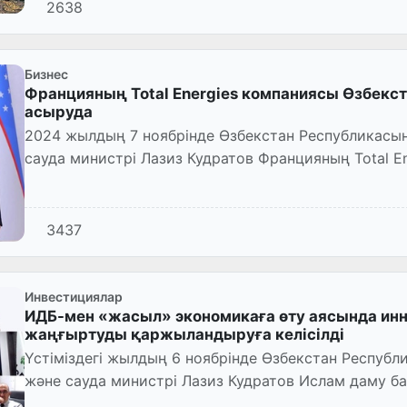
2638
Бизнес
Францияның Total Energies компаниясы Өзбекс
асыруда
2024 жылдың 7 ноябрінде Өзбекстан Республикасын
сауда министрі Лазиз Кудратов Францияның Total 
вице-президенті Мария...
3437
Инвестициялар
ИДБ-мен «жасыл» экономикаға өту аясында ин
жаңғыртуды қаржыландыруға келісілді
Үстіміздегі жылдың 6 ноябрінде Өзбекстан Республ
және сауда министрі Лазиз Кудратов Ислам даму ба
Жассирмен бейнеконфе...