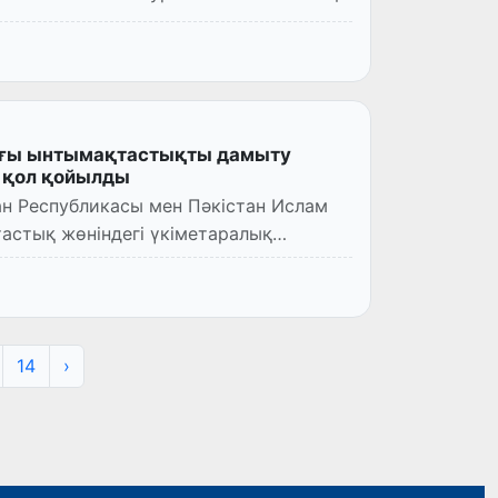
ағы ынтымақтастықты дамыту
а қол қойылды
ан Республикасы мен Пәкістан Ислам
стық жөніндегі үкіметаралық
14
›