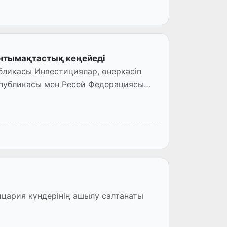
нтымақтастық кеңейеді
убликасы Инвестициялар, өнеркәсіп
спубликасы мен Ресей Федерациясы
йцария күндерінің ашылу салтанаты