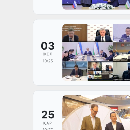
03
ЖЕЛ
10:25
25
ҚАР
10:27