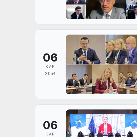
06
ҚАР
21:54
06
ҚАР