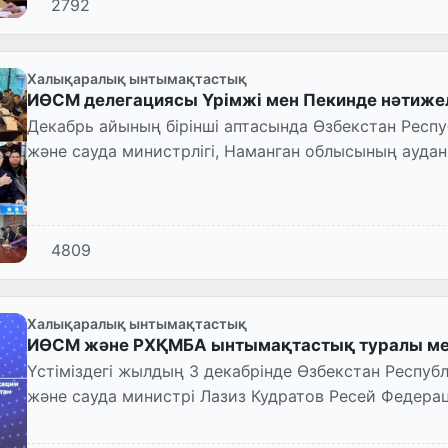
2792
Халықаралық ынтымақтастық
ИӨСМ делегациясы Үрімжі мен Пекинде нәтижелі
Декабрь айының бірінші аптасында Өзбекстан Респ
және сауда министрлігі, Наманган облысының аудан 
құралған делега...
4809
Халықаралық ынтымақтастық
ИӨСМ және РXҚМБА ынтымақтастық туралы ме
Үстіміздегі жылдың 3 декабрінде Өзбекстан Респуб
және сауда министрі Лазиз Кудратов Ресей Федера
Халық шаруашылы...