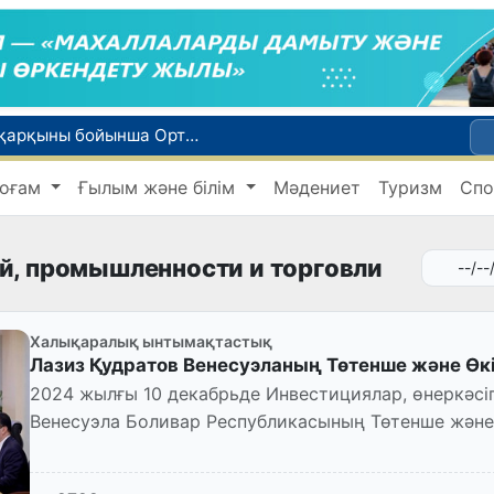
WTTC есебінде Өзбекстан туризмнің өсу қарқыны бойынша Орталық Азияда бірінші орынға шықты
Мүмкіндігі шектеулі талапкерлерге қабылдау емтихандарында қосымша уақыт беріледі
оғам
Ғылым және білім
Мәдениет
Туризм
Спо
 жүк пойызы жөнелтілді
Адам саудасынан зардап шеккен азаматтар әлеуметтік қызметтермен қамтылады
би дүниеге келді?
ий, промышленности и торговли
Халықаралық ынтымақтастық
Лазиз Қудратов Венесуэланың Төтенше және Өкіл
2024 жылғы 10 декабрьде Инвестициялар, өнеркәсі
Венесуэла Боливар Республикасының Төтенше және Ө
Антикомен кездесті...