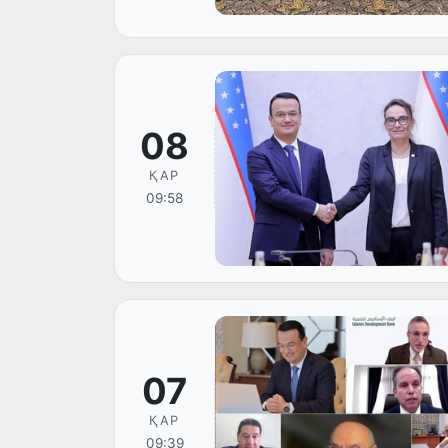
08
ҚАР
09:58
07
ҚАР
09:39