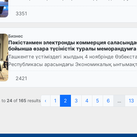
күндердің ашылу салтанаты...
3351
Бизнес
Пәкістанмен электронды коммерция саласынд
бойынша өзара түсіністік туралы меморандумғ
Ташкентте үстіміздегі жылдың 4 ноябрінде Өзбекст
Республикасы арасындағы Экономикалық ынтымақта
комиссияның 9-жиналысы...
2421
‹
1
2
3
4
5
6
...
13
3
to
24
of
165
results