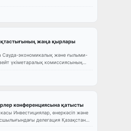
мақтастығының жаңа қырлары
да Сауда-экономикалық және ғылыми-
вейт үкіметаралық комиссиясының
трлер конференциясына қатысты
икасы Инвестициялар, өнеркәсіп және
асшылығындағы делегация Қазақстаның