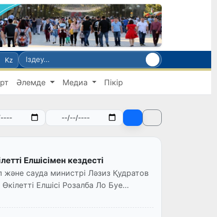
Kz
рт
Әлемде
Медиа
Пікір
етті Елшісімен кездесті
п және сауда министрі Ләзиз Қудратов
кілетті Елшісі Розалба Ло Буе