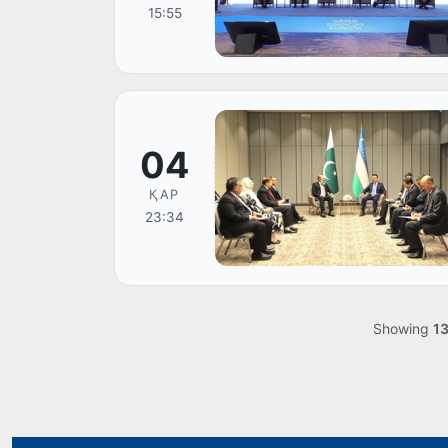
15:55
04
ҚАР
23:34
Showing
1