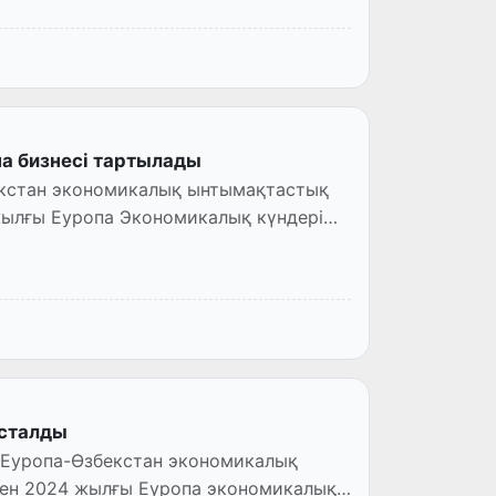
а бизнесі тартылады
бекстан экономикалық ынтымақтастық
ылғы Еуропа Экономикалық күндері
асталды
Z Еуропа-Өзбекстан экономикалық
н 2024 жылғы Еуропа экономикалық