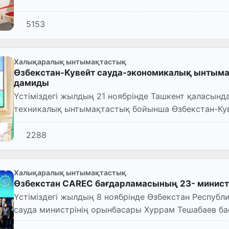
5153
Халықаралық ынтымақтастық
Өзбекстан-Кувейт сауда-экономикалық ынты
дамиды
Үстіміздегі жылдың 21 ноябрінде Ташкент қаласын
техникалық ынтымақтастық бойынша Өзбекстан-Ку
жиналысы өтті.
2288
Халықаралық ынтымақтастық
Өзбекстан CAREC бағдарламасының 23- минис
Үстіміздегі жылдың 8 ноябрінде Өзбекстан Республ
сауда министрінің орынбасары Хуррам Тешабаев б
елордасы Астан...