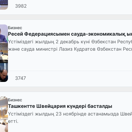
3982
Бизнес
Ресей Федерациясымен сауда-экономикалық ы
Үстіміздегі жылдың 2 декабрь күні Өзбекстан Респ
және сауда министрі Лазиз Кудратов Өзбекстан Ре
арасындағы тауар а...
3747
Бизнес
Ташкентте Швейцария күндері басталды
Үстіміздегі жылдың 23 ноябрінде астанамызда Шве
өтті.