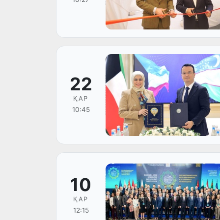
22
ҚАР
10:45
10
ҚАР
12:15