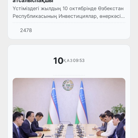
атсалыспақшы
Үстіміздегі жылдың 10 октябрінде Өзбекстан
Республикасының Инвестициялар, өнеркәсіп
және сауда министрі Лазиз Кудратов Eiffage
2478
компаниясының даму және
институционалдық байланыстар...
10
09:53
ҚАЗ