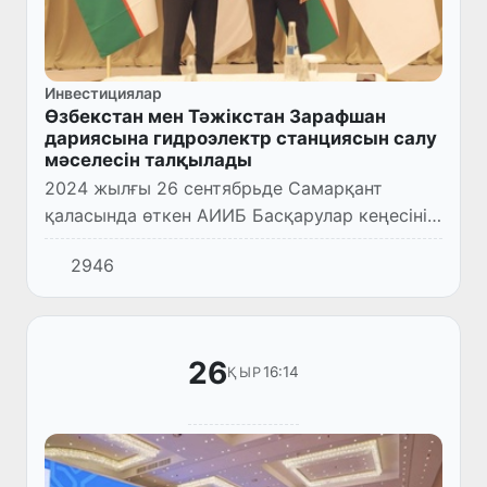
Инвестициялар
Өзбекстан мен Тәжікстан Зарафшан
дариясына гидроэлектр станциясын салу
мәселесін талқылады
2024 жылғы 26 сентябрьде Самарқант
қаласында өткен АИИБ Басқарулар кеңесінің
9-Жиналысы шеңберінде Өзбекстан
2946
Республикасының Инвестициялар, өнеркәсіп
және сауда министрі Лазиз Куд...
26
16:14
ҚЫР