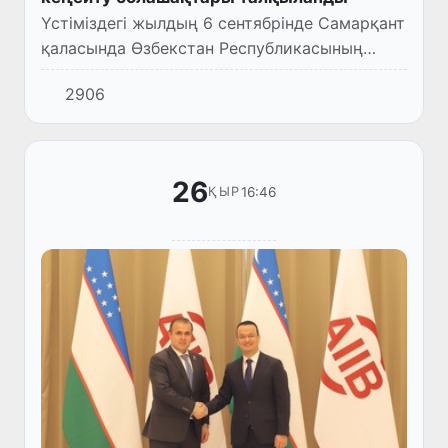
Үстіміздегі жылдың 6 сентябрінде Самарқант
қаласында Өзбекстан Республикасының
Инвестициялар, өнеркәсіп және сауда
2906
министрі Лазиз Кудратов Сингапур Премьер-
министрі Концеляриясының...
26
16:46
ҚЫР