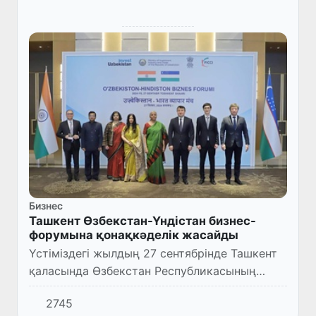
Бизнес
Ташкент Өзбекстан-Үндістан бизнес-
форумына қонақкәделік жасайды
Үстіміздегі жылдың 27 сентябрінде Ташкент
қаласында Өзбекстан Республикасының
Премьер-министрінің орынбасары Жамшид
2745
Хожаев пен Үндістанның Қаржы және