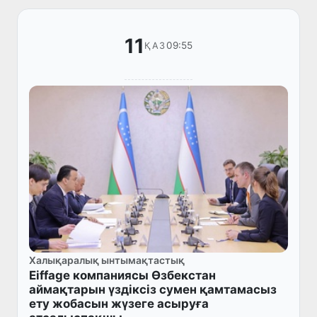
делегац...
11
09:55
ҚАЗ
Халықаралық ынтымақтастық
Eiffage компаниясы Өзбекстан
аймақтарын үздіксіз сумен қамтамасыз
ету жобасын жүзеге асыруға