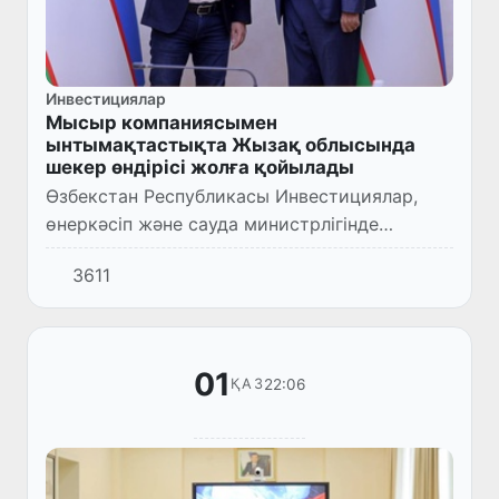
Инвестициялар
Мысыр компаниясымен
ынтымақтастықта Жызақ облысында
шекер өндірісі жолға қойылады
Өзбекстан Республикасы Инвестициялар,
өнеркәсіп және сауда министрлігінде
министр Лазиз Қудратов Мысырдың Nile
3611
Sugar компаниясының бас директоры Эмад
Фаридпен кездесті.
01
22:06
ҚАЗ