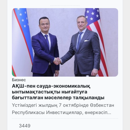
Бизнес
АҚШ-пен сауда-экономикалық
ынтымақтастықты нығайтуға
бағытталған мәселелер талқыланды
Үстіміздегі жылдың 7 октябрінде Өзбекстан
Республикасы Инвестициялар, өнеркәсіп
және сауда министрі Лазиз Кудратов АҚШ-
3449
тың Сауда министрі көмекшісінің