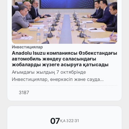
Инвестициялар
Anadolu Isuzu компаниясы Өзбекстандағы
автомобиль жөндеу саласындағы
жобаларды жүзеге асыруға қатысады
Ағымдағы жылдың 7 октябрінде
Инвестициялар, өнеркәсіп және сауда
министрі Лазиз Қудратов Түркияның Anadolu
3187
Isuzu компаниясы автомобильдер тобының
президенті Бора Кочакпен кездесті...
07
22:31
ҚАЗ