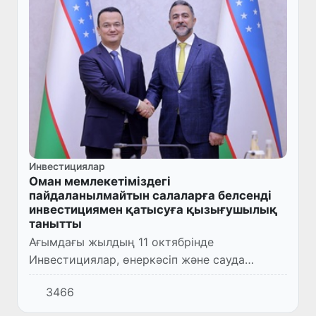
Инвестициялар
Оман мемлекетіміздегі
пайдаланылмайтын салаларға белсенді
инвестициямен қатысуға қызығушылық
танытты
Ағымдағы жылдың 11 октябрінде
Инвестициялар, өнеркәсіп және сауда
министрі Лазиз Қудратов “Asyad Group”
3466
(Оман) басқару төрағасы Шайх Насир
Сулейман әл-Харти басшылығындағы