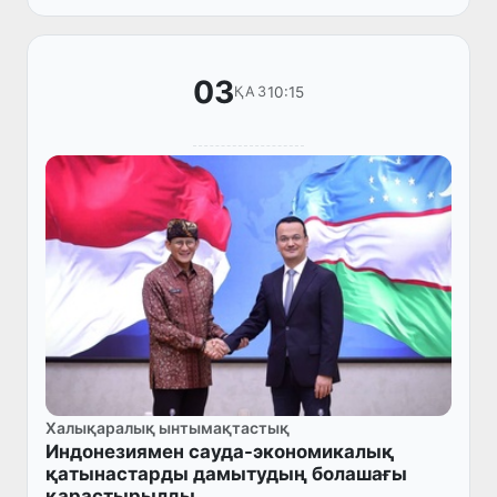
орынбасары Д.Де Фалькомен кез...
03
10:15
ҚАЗ
Халықаралық ынтымақтастық
Индонезиямен сауда-экономикалық
қатынастарды дамытудың болашағы
қарастырылды