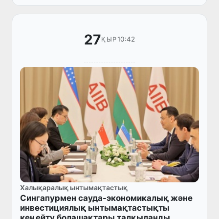
корпоративтік істер министрі...
27
10:42
ҚЫР
Халықаралық ынтымақтастық
Сингапурмен сауда-экономикалық және
инвестициялық ынтымақтастықты
кеңейту болашақтары талқыланды