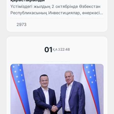
Үстіміздегі жылдың 2 октябрінде Өзбекстан
Республикасының Инвестициялар, өнеркәсіп
және сауда министрлігінде министр Лазиз
2973
Кудратов пен Индонезия Республикасының
Туризм және креати...
01
22:48
ҚАЗ