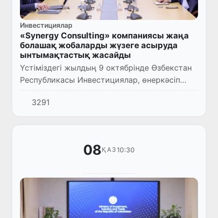
Инвестициялар
«Synergy Consulting» компаниясы жаңа
болашақ жобаларды жүзеге асыруда
ынтымақтастық жасайды
Үстіміздегі жылдың 9 октябрінде Өзбекстан
Республикасы Инвестициялар, өнеркәсіп
және сауда министрлігінде министр Лазиз
3291
Кудратов “Synergy Consulting” (АҚШ)
компаниясының басқарушы...
08
10:30
ҚАЗ