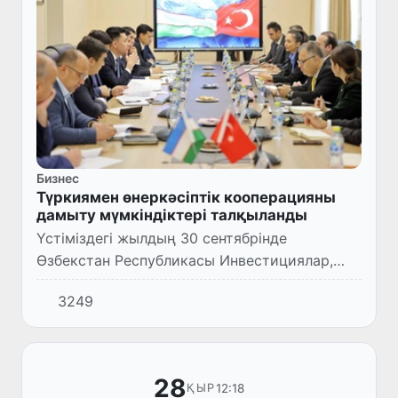
Бизнес
Түркиямен өнеркәсіптік кооперацияны
дамыту мүмкіндіктері талқыланды
Үстіміздегі жылдың 30 сентябрінде
Өзбекстан Республикасы Инвестициялар,
өнеркәсіп және сауда министрінің
3249
орынбасары Акрам Алиев Түркияның Сауда
министрінің орынбасары Мустафо Тузж...
28
12:18
ҚЫР