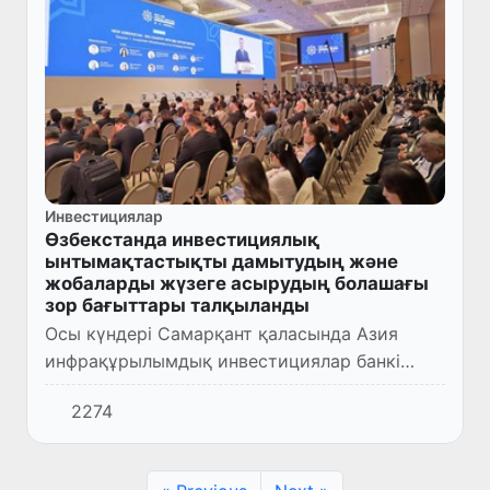
Инвестициялар
Өзбекстанда инвестициялық
ынтымақтастықты дамытудың және
жобаларды жүзеге асырудың болашағы
зор бағыттары талқыланды
Осы күндері Самарқант қаласында Азия
инфрақұрылымдық инвестициялар банкі
Басқарулар кеңесінің 9-Жылдық жиналысы
2274
өтуде. Оған АИИБ-ға мүше 100-ден астам
елдердің инвестициялық және қ...