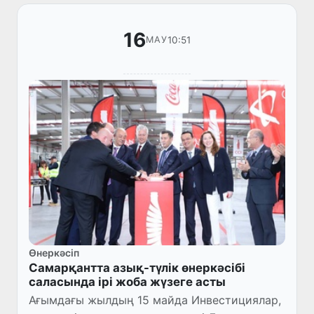
16
10:51
МАУ
Өнеркәсіп
Самарқантта азық-түлік өнеркәсібі
саласында ірі жоба жүзеге асты
Ағымдағы жылдың 15 майда Инвестициялар,