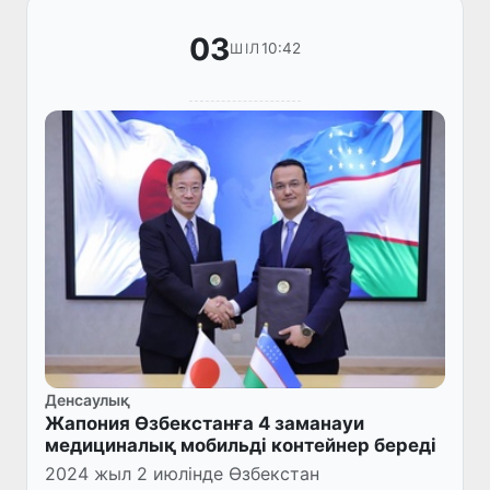
03
10:42
ШІЛ
Денсаулық
Жапония Өзбекстанға 4 заманауи
медициналық мобильді контейнер береді
2024 жыл 2 июлінде Өзбекстан