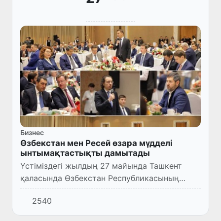
Бизнес
Өзбекстан мен Ресей өзара мүдделі
ынтымақтастықты дамытады
Үстіміздегі жылдың 27 майында Ташкент
қаласында Өзбекстан Республикасының
Инвестициялар, өнеркәсіп және сауда
2540
министрі Лазиз Кудратов Президент В.
Путиннің елімізге мемлекеттік сап...