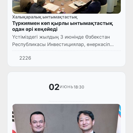
Халықаралық ынтымақтастық
Түркиямен көп қырлы ынтымақтастық
одан әрі кеңейеді
Үстіміздегі жылдың 3 июнінде Өзбекстан
Республикасы Инвестициялар, өнеркәсіп
және сауда министрінің бірінші орынбасары
2226
Нозимжон Холмуродов Түркия
Республикасының астанасында өтіп ж...
02
18:30
ИЮНЬ