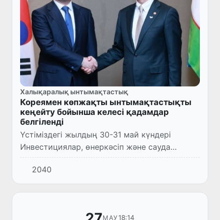
Халықаралық ынтымақтастық
Кореямен көпжақты ынтымақтастықты
кеңейту бойынша келесі қадамдар
белгіленді
Үстіміздегі жылдың 30-31 май күндері
Инвестициялар, өнеркәсіп және сауда
министрі Лазиз Кудратов бастаған делегация
2040
іссапармен Корея Республикасына барды.
27
18:14
МАУ