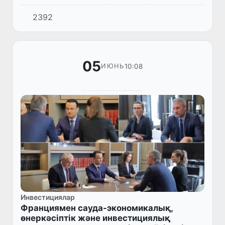
Ш.Мирзияевтың Түркия Республикасына
2392
ресми сапары аясында Өзбекстан
Республикасының Инвестициялар, өнеркәсіп
және с...
05
10:08
ИЮНЬ
Инвестициялар
Франциямен сауда-экономикалық,
өнеркәсіптік және инвестициялық