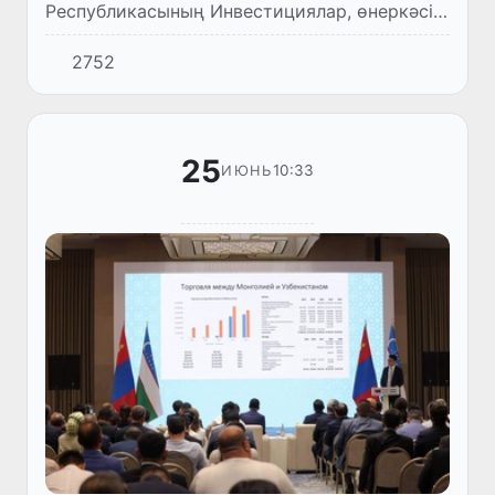
Республикасының Инвестициялар, өнеркәсіп
және сауда министрі Лазиз Кудратовпен
2752
және Жапонияның Өзбекстан
Республикасындағы Төтенше және Өкілетті
Елшісі...
25
10:33
ИЮНЬ