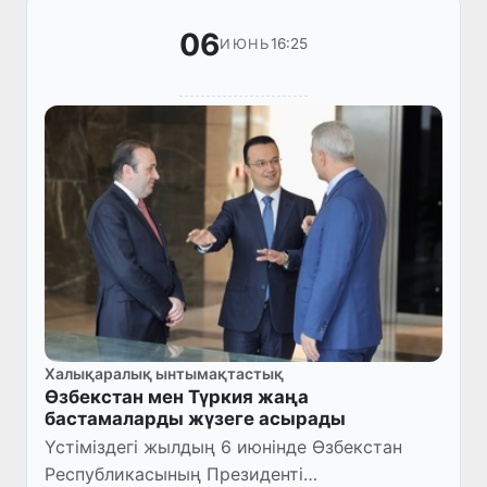
06
16:25
ИЮНЬ
Халықаралық ынтымақтастық
Өзбекстан мен Түркия жаңа
бастамаларды жүзеге асырады
Үстіміздегі жылдың 6 июнінде Өзбекстан
Республикасының Президенті