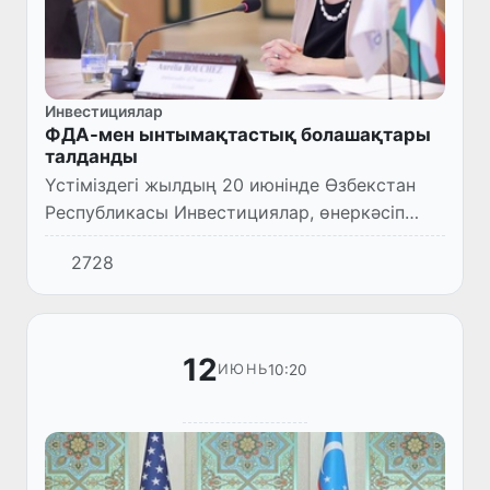
Инвестициялар
ФДА-мен ынтымақтастық болашақтары
талданды
Үстіміздегі жылдың 20 июнінде Өзбекстан
Республикасы Инвестициялар, өнеркәсіп
және сауда министрінің орынбасары Шохрух
2728
Гуламов Францияның Даму Агенттігімен
(ФДА) Жылдық кеңесу кезд...
12
10:20
ИЮНЬ