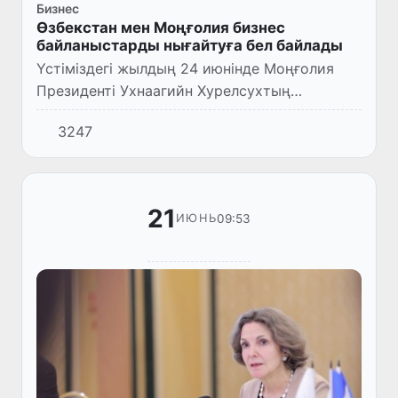
Бизнес
Өзбекстан мен Моңғолия бизнес
байланыстарды нығайтуға бел байлады
Үстіміздегі жылдың 24 июнінде Моңғолия
Президенті Ухнаагийн Хурелсухтың
Өзбекстанға мемлекеттік сапары аясында
3247
Өзбекстан Республикасының Инвестициялар,
өнеркәсіп және сауда минист...
21
09:53
ИЮНЬ