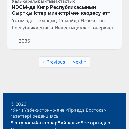
Халықаралық ынтымақтастық
ИӨСМ-де Кипр Республикасының
Сыртқы істер министрімен кездесу өтті
Үстіміздегі жылдың 15 майда Өзбекстан
Республикасының Инвестициялар, өнеркәсіп
және сауда министрі Лазиз Кудратов Кипр
2035
Республикасының Сыртқы істер министрі
Константинос Комбоспен...
« Previous
Next »
© 2026
«Янги Ўзбекистон» және «Правда Востока»
газеттері редакциясы
Біз туралы
Авторлар
Байланыс
Бос орындар