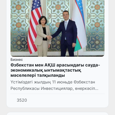
Бизнес
Өзбекстан мен АҚШ арасындағы сауда-
экономикалық ынтымақтастық
мәселелері талқыланды
Үстіміздегі жылдың 11 июньде Өзбекстан
Республикасы Инвестициялар, өнеркәсіп
және сауда министрі Лазиз Кудратов
3520
Америка Құрама Штаттарының Сауда өкілі,
Елші Кэтрин Таймен кездесті.