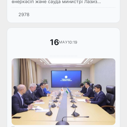
өнеркәсіп және сауда министрі Лазиз
Қудратов Самарқант облысындағы “Coca-
2978
Cola” алкогольсіз сусындар өндіретін
зауытының ашылу салтанатына қа...
16
10:19
МАУ