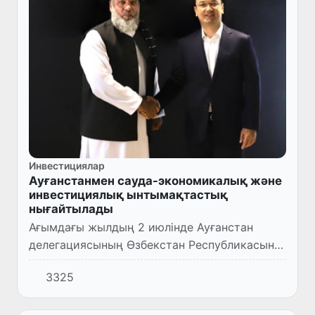
Инвестициялар
Ауғанстанмен сауда-экономикалық және
инвестициялық ынтымақтастық
нығайтылады
Ағымдағы жылдың 2 июлінде Ауғанстан
делегациясының Өзбекстан Республикасына
сапары аясында Инвестициялар, өнеркәсіп
3325
және сауда министрі Лазиз Кудратов
Ауғанстанның Өнеркәсіп және...