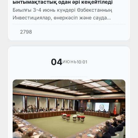
ынтымақтастық одан әрі кеңейтіледі
Биылғы 3-4 июнь күндері Өзбекстанның
Инвестициялар, өнеркәсіп және сауда
министрі Лазиз Кудратов басшылығындағы
2798
Өзбекстанның ресми делегациясы
кеңейтілген іс-шаралар бағдарламасыме...
04
10:01
ИЮНЬ