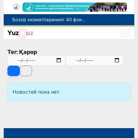
Бозор хизматларининг 40 фоиздан ортиғи пойтахт ҳиссасига тўғри келмоқда
“Мен таниган Ўзбекистон!”
Yuz
uz
Адолат, холислик, ростлик ва ҳалоллик муҳитини яратишга қаратилган янги қонун тафсилоти
Ўзбекистонда зилзила содир бўлди
Тег: Қарор
Хорватияда юк ва йўловчи поездларининг тўқнашиб кетиши оқибатида 24 киши жабрланди
Новостей пока нет.