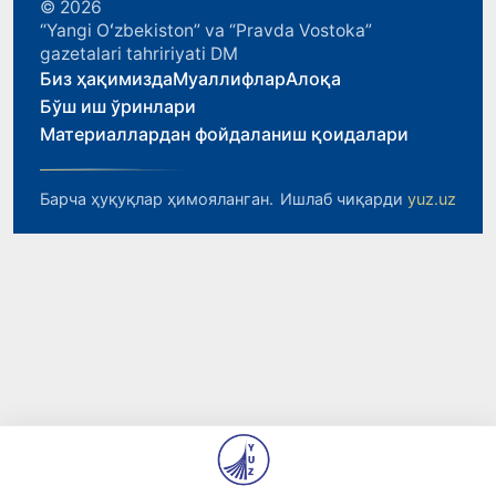
© 2026
“Yangi Oʻzbekiston” va “Pravda Vostoka”
gazetalari tahririyati DM
Биз ҳақимизда
Муаллифлар
Алоқа
Бўш иш ўринлари
Материаллардан фойдаланиш қоидалари
Барча ҳуқуқлар ҳимояланган.
Ишлаб чиқарди
yuz.uz