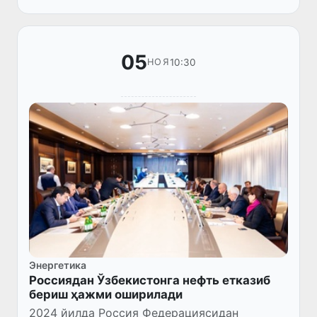
раиси Муҳаммад Абунайян бошчилигидаги
д...
05
10:30
НОЯ
Энергетика
Россиядан Ўзбекистонга нефть етказиб
бериш ҳажми оширилади
2024 йилда Россия Федерациясидан