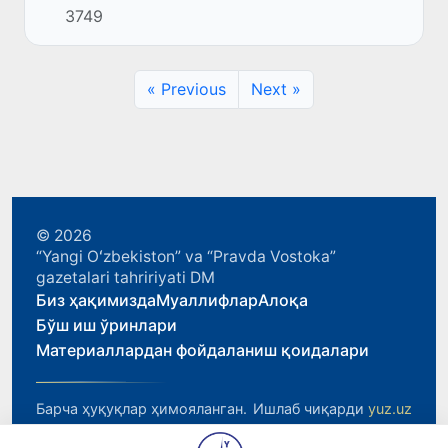
3749
талабга асосан етказиб берилмоқда, метан
газнинг нархи ҳам ошг...
« Previous
Next »
© 2026
“Yangi Oʻzbekiston” va “Pravda Vostoka”
gazetalari tahririyati DM
Биз ҳақимизда
Муаллифлар
Алоқа
Бўш иш ўринлари
Материаллардан фойдаланиш қоидалари
Барча ҳуқуқлар ҳимояланган.
Ишлаб чиқарди
yuz.uz