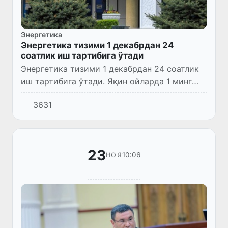
Энергетика
Энергетика тизими 1 декабрдан 24
соатлик иш тартибига ўтади
Энергетика тизими 1 декабрдан 24 соатлик
иш тартибига ўтади. Яқин ойларда 1 минг
700 мегаваттли 8 та қуёш ва шамол электр
3631
станцияси, Сирдарёда 500 мегаваттли газ
турбинаси ишга туш...
23
10:06
НОЯ