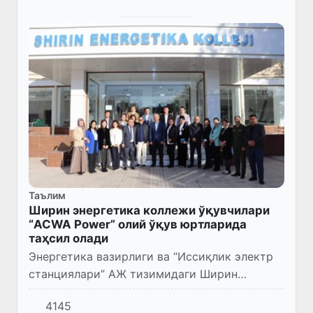
Таълим
Ширин энергетика коллежи ўқувчилари
“ACWA Power” олий ўқув юртларида
таҳсил олади
Энергетика вазирлиги ва “Иссиқлик электр
станциялари” АЖ тизимидаги Ширин
энергетика коллежига Саудия
4145
Арабистонининг “ACWA Power” компанияси