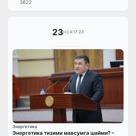
3622
бўйича ҳамкорлик келишуви имзоланди.
23
17:23
НОЯ
Энергетика
Энергетика тизими мавсумга шайми? –