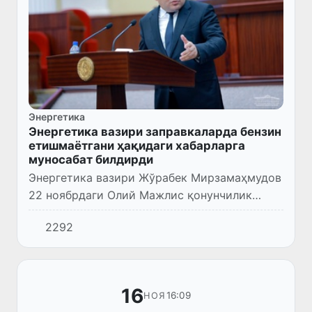
Энергетика
Энергетика вазири заправкаларда бензин
етишмаётгани ҳақидаги хабарларга
муносабат билдирди
Энергетика вазири Жўрабек Мирзамаҳмудов
22 ноябрдаги Олий Мажлис қонунчилик
палатаси йиғилишида аҳолига бензин
2292
етказиб бериш бўйича қилинаётган ишлар
ҳақида гапирди.
16
16:09
НОЯ