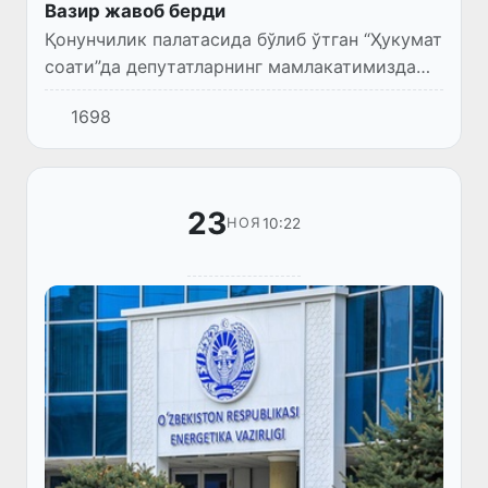
Вазир жавоб берди
Қонунчилик палатасида бўлиб ўтган “Ҳукумат
соати”да депутатларнинг мамлакатимизда
энергетик барқарорликни таъминлаш ва
1698
энергетика соҳасини қиш мавсумига
тайёрлаш борасида олиб бори...
23
10:22
НОЯ