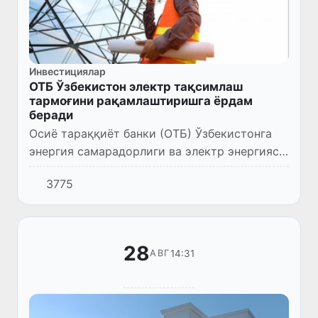
Инвестициялар
ОТБ Ўзбекистон электр тақсимлаш
тармоғини рақамлаштиришга ёрдам
беради
Осиё тараққиёт банки (ОТБ) Ўзбекистонга
энергия самарадорлиги ва электр энергияси
хизматлари ишончлилигини ошириш учун
3775
энергия тақсимлаш тизимини модернизация
қилиш ва рақамлаштири...
28
14:31
АВГ