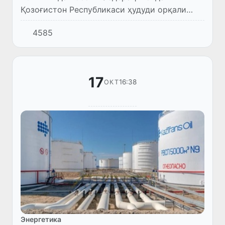
Қозоғистон Республикаси ҳудуди орқали
Ўзбекистон Республикасига нефть хомашёси
4585
етказиб бериш ҳажмини 1 миллион тоннага
етказиш режалаштириляпти. Бу...
17
16:38
ОКТ
Энергетика