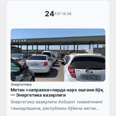
24
14:38
АВГ
Энергетика
Метан «заправка»ларда нарх ошгани йўқ
— Энергетика вазирлиги
Энергетика вазирлиги Ахборот хизматининг
таъкидлашича, республика бўйича метан
«заправка»ларга табиий газ белгиланган