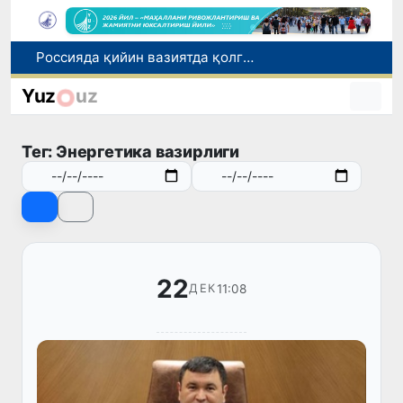
2030 йилгача хавфли чиқиндиларни қайта ишлаш даражаси 20 фоизга етказилади
Ўзбекистон илк бор Халқаро информатика олимпиадаси — IOI 2026га мезбонлик қилади
Yuz
uz
Тошкентда ППХ инспектори 13 ёшли болани қутқариб қолди
Ўзбекистонда Барқарор ривожланиш мақсадлари ойлигига старт берилди
Тег: Энергетика вазирлиги
Россияда қийин вазиятда қолган юзлаб ўзбекистонликлар ортга қайтарилди
22
11:08
ДЕК