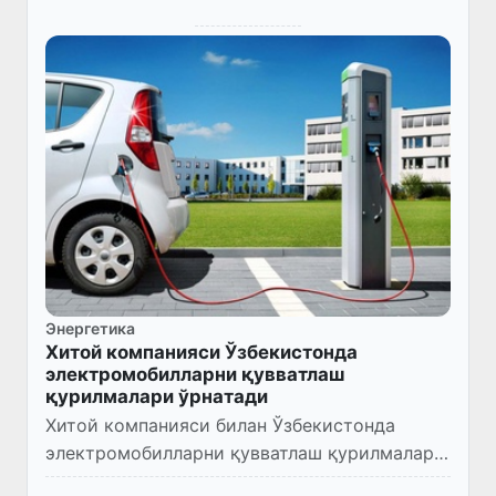
Энергетика
Хитой компанияси Ўзбекистонда
электромобилларни қувватлаш
қурилмалари ўрнатади
Хитой компанияси билан Ўзбекистонда
электромобилларни қувватлаш қурилмалари
ва технологияларини ривожлантириш