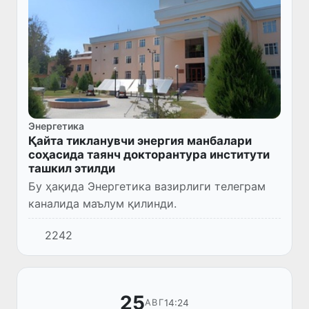
Энергетика
Қайта тикланувчи энергия манбалари
соҳасида таянч докторантура институти
ташкил этилди
Бу ҳақида Энергетика вазирлиги телеграм
каналида маълум қилинди.
2242
25
14:24
АВГ