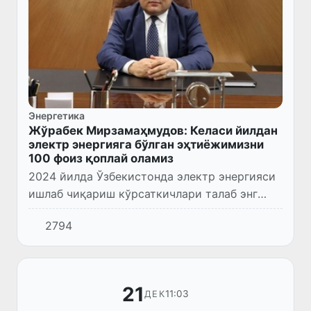
Энергетика
Жўрабек Мирзамаҳмудов: Келаси йилдан
электр энергияга бўлган эҳтиёжимизни
100 фоиз қоплай оламиз
2024 йилда Ўзбекистонда электр энергияси
ишлаб чиқариш кўрсаткичлари талаб энг
юқори бўладиган пайтларда ҳам эҳтиёжни
2794
100 фоиз қондира оладиган даражага етади,
деб ваъда берди энер...
21
11:03
ДЕК