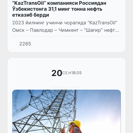
“KazTransOil” компанияси Россиядан
Ўзбекистонга 31,1 минг тонна нефть
етказиб берди
2023 йилнинг учинчи чорагида “KazTransOil”
Омск – Павлодар – Чимкент – “Шағир” нефть
эстакадаси йўналиши бўйича Қозоғистон
2265
ҳудуди орқали Ўзбекистонга 31,1 минг тонна
Россия нефтини...
20
18:05
СЕН