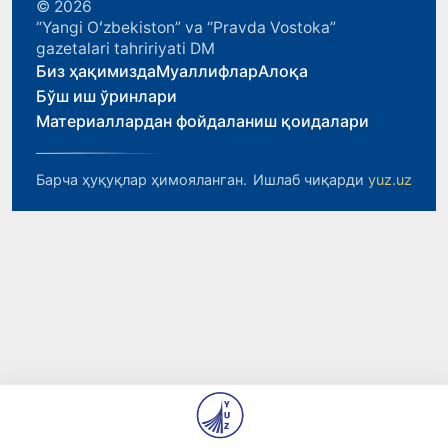
© 2026
“Yangi Oʻzbekiston” va “Pravda Vostoka”
gazetalari tahririyati DM
Биз ҳақимизда
Муаллифлар
Алоқа
Бўш иш ўринлари
Материаллардан фойдаланиш қоидалари
Барча ҳуқуқлар ҳимояланган.
Ишлаб чиқарди
yuz.uz