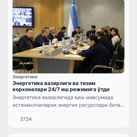
Энергетика
Энергетика вазирлиги ва тизим
корхоналари 24/7 иш режимига ўтди
Энергетика вазирлигида қиш мавсумида
истеъмолчиларни энергия ресурслари билан
барқарор таъминлаш ишлари юзасидан
3734
йиғилиш ўтказилди.