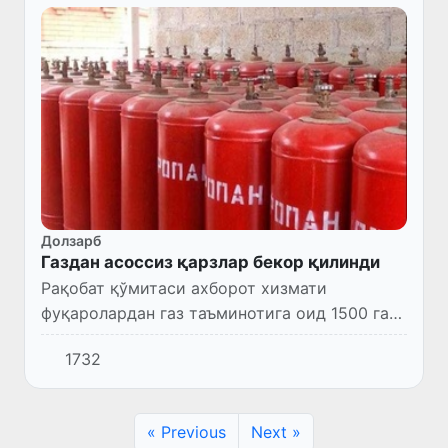
Долзарб
Газдан асоссиз қарзлар бекор қилинди
Рақобат қўмитаси ахборот хизмати
фуқаролардан газ таъминотига оид 1500 га
яқин эътирозли мурожаатлар келиб
1732
тушганини маълум қилди.
« Previous
Next »