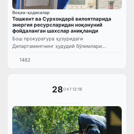
Воқеа-ҳодисалар
Тошкент ва Сурхондарё вилоятларида
энергия ресурсларидан ноқонуний
фойдаланган шахслар аниқланди
Бош прокуратура ҳузуридаги
Департаментнинг ҳудудий бўлимлари
томонидан энергия ресурсларидан
1482
ноқонуний фойдаланиш ҳолатларини
аниқлашга қаратилган терговга қадар
текширув ўтказилди...
28
12:16
ОКТ