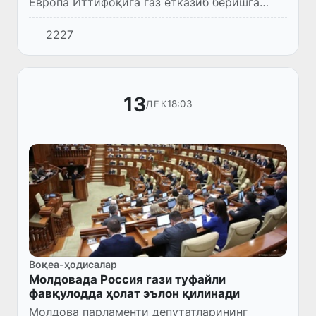
Европа Иттифоқига газ етказиб беришга
тайёр.
2227
13
18:03
ДЕК
Воқеа-ҳодисалар
Молдовада Россия гази туфайли
фавқулодда ҳолат эълон қилинади
Молдова парламенти депутатларининг