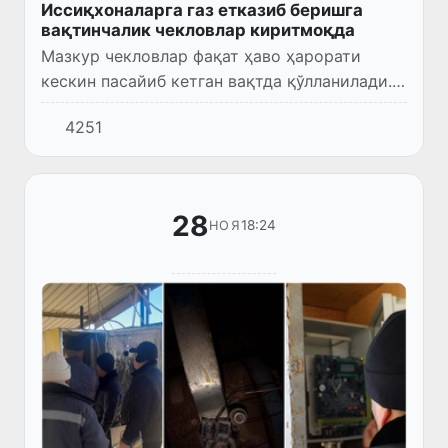
Иссиқхоналарга газ етказиб беришга
вақтинчалик чекловлар киритмоқда
Мазкур чекловлар фақат ҳаво ҳарорати
кескин пасайиб кетган вақтда қўлланилади.
Қувурлардаги газ босимлари
4251
барқарорлашганда чекловлар бекор
қилинади.
28
18:24
НОЯ