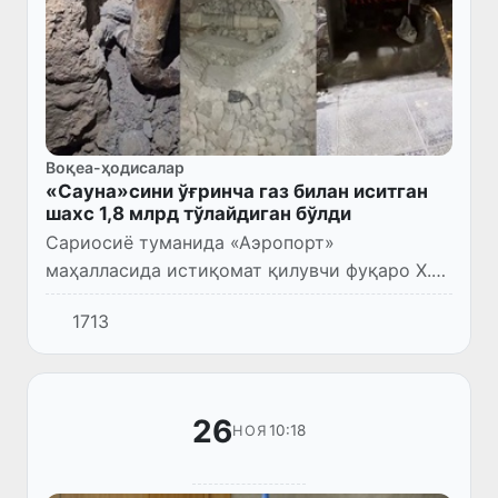
Воқеа-ҳодисалар
«Сауна»сини ўғринча газ билан иситган
шахс 1,8 млрд тўлайдиган бўлди
Сариосиё туманида «Аэропорт»
маҳалласида истиқомат қилувчи фуқаро Х.М.
хонадонида фаолият юритаётган «сауна» газ
1713
қувурига ҳисоблагичсиз ўғринча уланиб
олгани аниқланди.
26
10:18
НОЯ