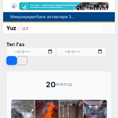
Микрокредитбанк активлари 30,7 трлн сўмга етди, Fitch рейтингни BB даражасига оширди
Малайзия Марказий Осиёда тиббий туризм йўналиши сифатидаги мавқеини мустаҳкамламоқда
Польшадаги элчихона кўмагида она ва бола Ватанга қайтарилди
Yuz
uz
Наманган шаҳрининг собиқ ҳокими Анвар Отаходжаевга нисбатан 11 йилга озодликдан маҳрум қилиш жазоси тайинланди
UZCERT давлат ташкилотлари ва корхоналарни оммавий киберҳужумлар ҳақида огоҳлантирди
Тег: Газ
20
11:32
ЯНВ