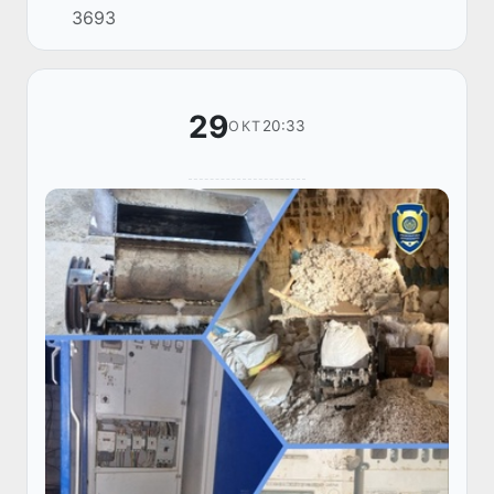
3693
29
20:33
ОКТ