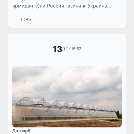
ярмидан кўпи Россия газининг Украина
орқали етказиб берилиши тўхтатилиши
3085
муносабати билан мамлакатда фавқулодда
ҳолат жорий этилишини қўллаб-қувв...
13
15:57
ДЕК
Долзарб