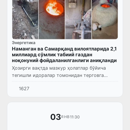
Энергетика
Наманган ва Самарқанд вилоятларида 2,1
миллиард сўмлик табиий газдан
ноқонуний фойдаланилганлиги аниқланди
Ҳозирги вақтда мазкур ҳолатлар бўйича
тегишли идоралар томонидан терговга
қадар текширув ҳаракатлари олиб
1627
борилмоқда.
03
11:30
ЯНВ