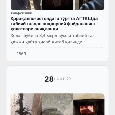
Хавфсизлик
Қорақалпоғистондаги тўртта АГТКШда
табиий газдан ноқонуний фойдаланиш
ҳолатлари аниқланди
Ҳолат бўйича 3,4 млрд сўмли табиий газ
ҳажми қайта ҳисоб-китоб қилинди.
1669
28
11:29
НОЯ