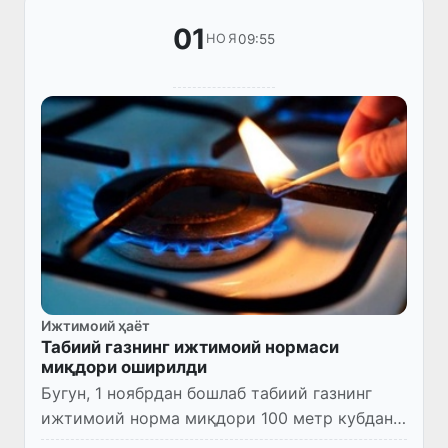
01
09:55
НОЯ
Ижтимоий ҳаёт
Табиий газнинг ижтимоий нормаси
миқдори оширилди
Бугун, 1 ноябрдан бошлаб табиий газнинг
ижтимоий норма миқдори 100 метр кубдан
500 метр кубгача оширилди.