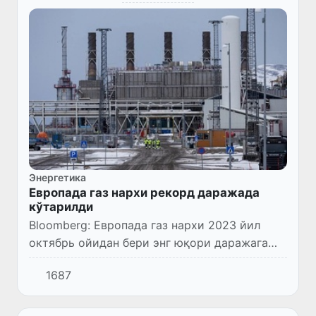
Энергетика
Европада газ нархи рекорд даражада
кўтарилди
Bloomberg: Европада газ нархи 2023 йил
октябрь ойидан бери энг юқори даражага
кўтарилди.
1687