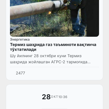
Энергетика
Термиз шаҳрида газ таъминоти вақтинча
тўхтатилади
Шу йилнинг 28 октябри куни Термиз
шаҳрида жойлашган АГРС-2 тармоғида
ўрнатилган диафрагма қурилмаларини
2477
алмаштириш ишлари олиб борилиши
муносабати билан Термиз шаҳрида газ
таъминот...
28
10:36
ОКТ