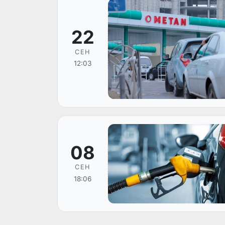
22
СЕН
12:03
08
СЕН
18:06