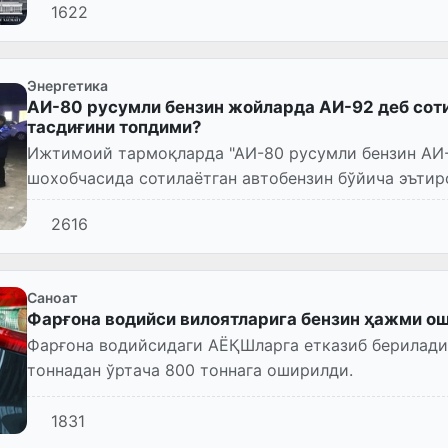
1622
Энергетика
АИ-80 русумли бензин жойларда АИ-92 деб соти
тасдиғини топдими?
Ижтимоий тармоқларда "АИ-80 русумли бензин АИ-
шохобчасида сотилаётган автобензин бўйича эътир
2616
Саноат
Фарғона водийси вилоятларига бензин ҳажми о
Фарғона водийсидаги АЁҚШларга етказиб берилади
тоннадан ўртача 800 тоннага оширилди.
1831