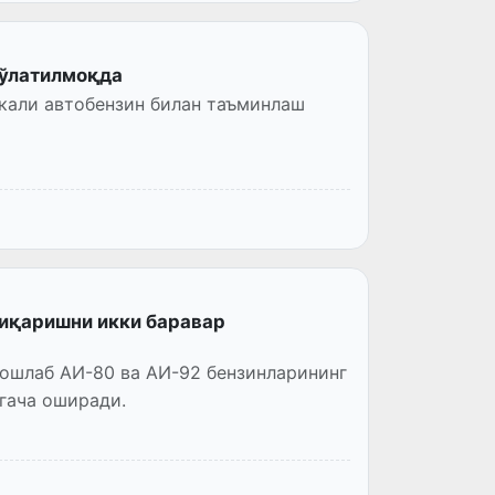
тўлатилмоқда
кали автобензин билан таъминлаш
чиқаришни икки баравар
бошлаб АИ-80 ва АИ-92 бензинларининг
гача оширади.