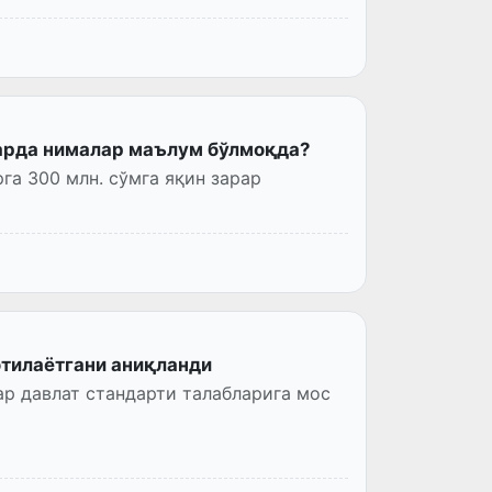
ларда нималар маълум бўлмоқда?
га 300 млн. сўмга яқин зарар
отилаётгани аниқланди
р давлат стандарти талабларига мос