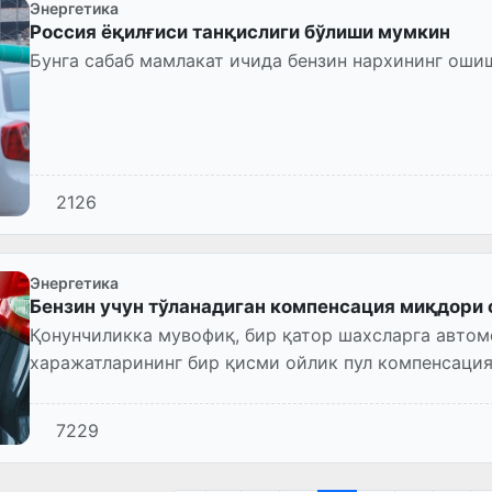
Энергетика
Россия ёқилғиси танқислиги бўлиши мумкин
Бунга сабаб мамлакат ичида бензин нархининг оши
2126
Энергетика
Бензин учун тўланадиган компенсация миқдори
Қонунчиликка мувофиқ, бир қатор шахсларга автом
харажатларининг бир қисми ойлик пул компенсация
7229