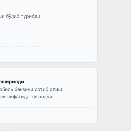
ши бўлиб турибди.
 оширилди
обиль бензини сотиб олиш
си сифатида тўланади.