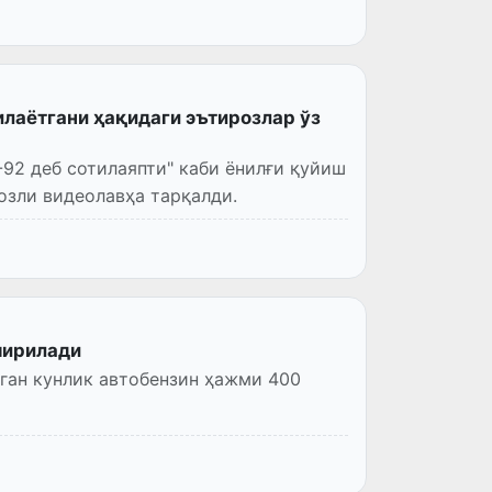
лаётгани ҳақидаги эътирозлар ўз
92 деб сотилаяпти" каби ёнилғи қуйиш
озли видеолавҳа тарқалди.
ширилади
ган кунлик автобензин ҳажми 400