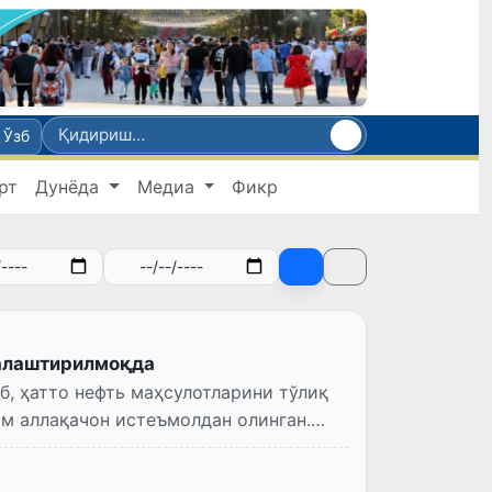
Ўзб
рт
Дунёда
Медиа
Фикр
жалаштирилмоқда
б, ҳатто нефть маҳсулотларини тўлиқ
м аллақачон истеъмолдан олинган.