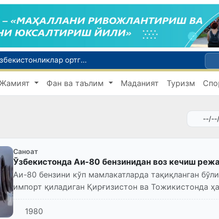
Россияда қийин вазиятда қолган юзлаб ўзбекистонликлар ортга қайтарилди
2030 йилгача хавфли чиқиндиларни қайта ишлаш даражаси 20 фоизга етказилади
Жамият
Фан ва таълим
Маданият
Туризм
Спо
Ўзбекистон илк бор Халқаро информатика олимпиадаси — IOI 2026га мезбонлик қилади
ни қутқариб қолди
Ўзбекистонда Барқарор ривожланиш мақсадлари ойлигига старт берилди
Саноат
Ўзбекистонда Аи-80 бензинидан воз кечиш ре
Аи-80 бензини кўп мамлакатларда тақиқланган бўли
импорт қиладиган Қирғизистон ва Тожикистонда ҳа
Ҳозирча минтақад...
1980