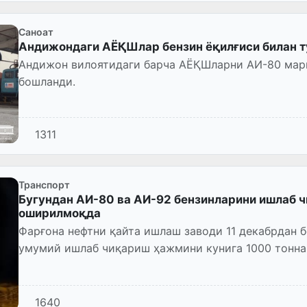
Саноат
Андижондаги АЁҚШлар бензин ёқилғиси билан 
Андижон вилоятидаги барча АЁҚШларни АИ-80 мар
бошланди.
1311
Транспорт
Бугундан АИ-80 ва АИ-92 бензинларини ишлаб 
оширилмоқда
Фарғона нефтни қайта ишлаш заводи 11 декабрдан 
умумий ишлаб чиқариш ҳажмини кунига 1000 тонна
1640