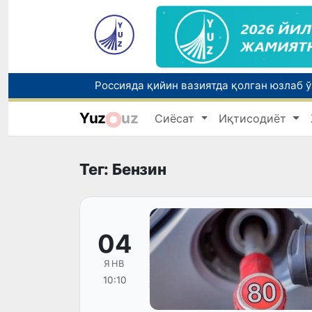
Yuz
uz
Сиёсат
Иқтисодиёт
Тошкентда ППХ инспектори 13 ёшли бола
Тег: Бензин
04
ЯНВ
10:10