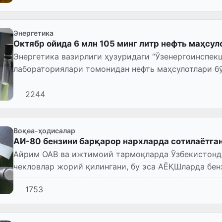
Энергетика
Октябр ойида 6 млн 105 минг литр нефть маҳсу
Энергетика вазирлиги ҳузуридаги “Ўзенергоинспек
лабораториялари томонидан нефть маҳсулотлари бў
тадбирлари давомида 91 ҳолатда...
2244
Воқеа-ҳодисалар
AИ-80 бензини барқарор нархларда сотилаётга
Айрим ОАВ ва ижтимоий тармоқларда Ўзбекистонд
чекловлар жорий қилингани, бу эса АЁҚШларда бен
мумкинлиги ҳақида хабарлар тар...
1753