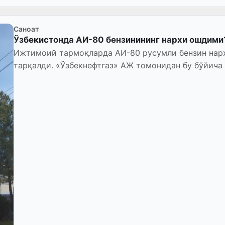
Саноат
Ўзбекистонда АИ-80 бензинининг нархи ошдими
Ижтимоий тармоқларда АИ-80 русумли бензин нархининг ошгани ҳақида хабарлар
тарқалди. «Ўзбекнефтгаз» АЖ томонидан бу бўйича