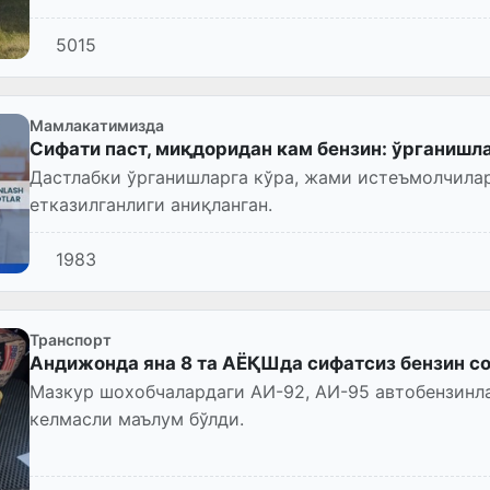
5015
Мамлакатимизда
Сифати паст, миқдоридан кам бензин: ўрганиш
Дастлабки ўрганишларга кўра, жами истеъмолчилар
етказилганлиги аниқланган.
1983
Транспорт
Андижонда яна 8 та АЁҚШда сифатсиз бензин с
Мазкур шохобчалардаги АИ-92, АИ-95 автобензинла
келмасли маълум бўлди.