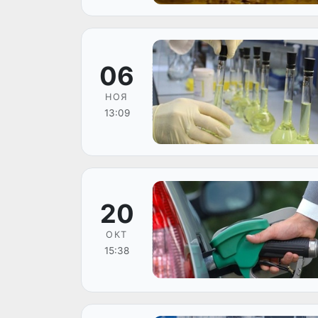
06
НОЯ
13:09
20
ОКТ
15:38