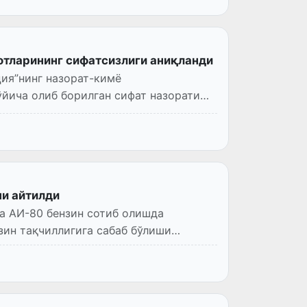
лотларининг сифатсизлиги аниқланди
ция”нинг назорат-кимё
йича олиб борилган сифат назорати
ни айтилди
а АИ-80 бензин сотиб олишда
зин тақчиллигига сабаб бўлиши