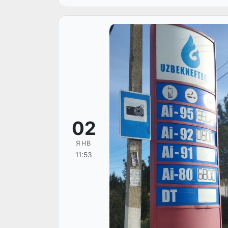
02
ЯНВ
11:53