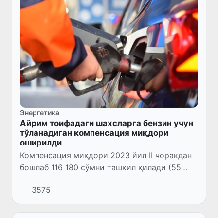
Энергетика
Айрим тоифадаги шахсларга бензин учун
тўланадиган компенсация миқдори
оширилди
Компенсация миқдори 2023 йил II чоракдан
бошлаб 116 180 сўмни ташкил қилади (55
фоизга ошди).
3575