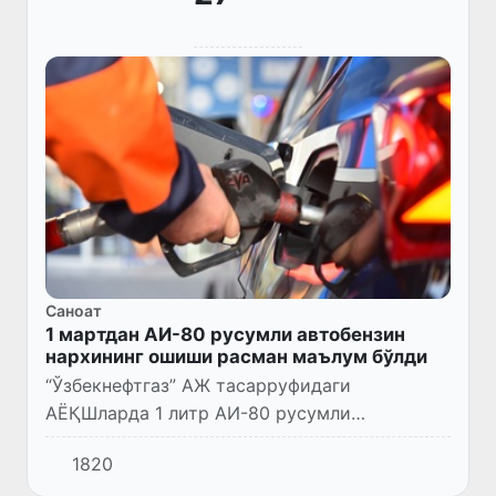
Саноат
1 мартдан АИ-80 русумли автобензин
нархининг ошиши расман маълум бўлди
“Ўзбекнефтгаз” АЖ тасарруфидаги
АЁҚШларда 1 литр АИ-80 русумли
автобензиннинг чакана нархи маҳаллий
1820
маҳсулот учун 6 800 сўмдан, импорт