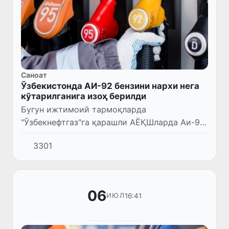
Саноат
Ўзбекистонда АИ-92 бензини нархи нега
кўтарилганига изоҳ берилди
Бугун ижтимоий тармоқларда
"Ўзбекнефтгаз"га қарашли АЁҚШларда Аи-92
бензини нархи 8600 сўмга кўтарилгани
3301
ҳақида хабарлар тарқалди.
06
16:41
ИЮЛ