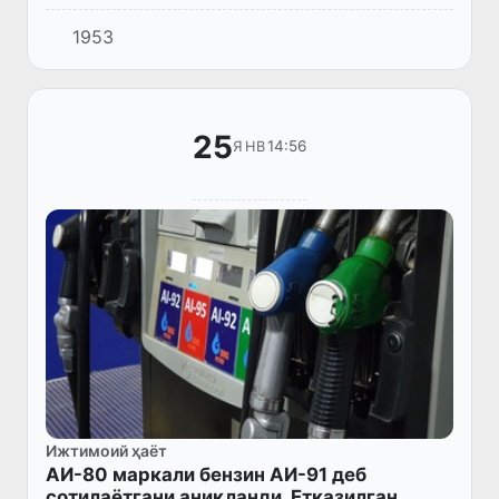
чайқовчилар бензинни шундоқ йўлнинг
1953
юзида қўлда салкам икки баравар қиммат
нархда сотишмоқда” сарлавҳ...
25
14:56
ЯНВ
Ижтимоий ҳаёт
АИ-80 маркали бензин АИ-91 деб
сотилаётгани аниқланди. Етказилган