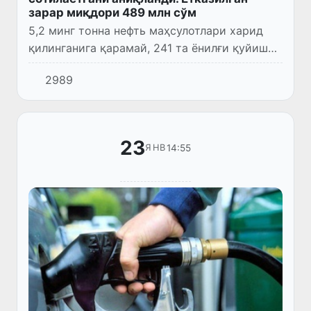
зарар миқдори 489 млн сўм
5,2 минг тонна нефть маҳсулотлари харид
қилинганига қарамай, 241 та ёнилғи қуйиш
шохобчаларида истеъмолчиларга бензин
2989
сотилмагани аниқланди, яъни сунъий
ажиотаж ҳолати вужудга келт...
23
14:55
ЯНВ