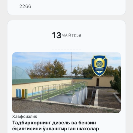
2266
13
11:59
МАЙ
Хавфсизлик
Тадбиркорнинг дизель ва бензин
ёқилғисини ўзлаштирган шахслар