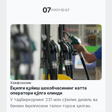
07
10:07
ИЮН
Хавфсизлик
Ёқилғи қуйиш шохобчасининг катта
оператори қўлга олинди
У тадбиркорнинг 231 млн сўмлик дизель ва
бензин ёқилғисини талон-торож қилган.