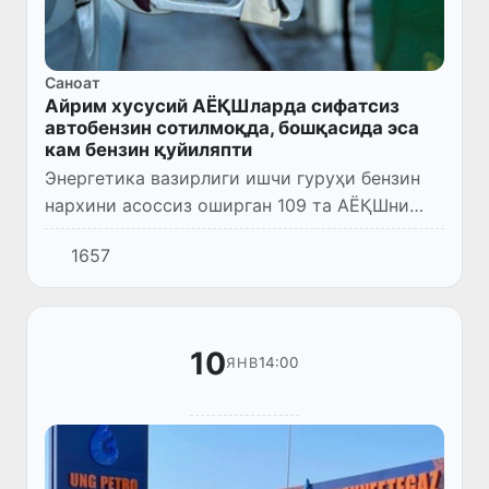
Саноат
Айрим хусусий АЁҚШларда сифатсиз
автобензин сотилмоқда, бошқасида эса
кам бензин қуйиляпти
Энергетика вазирлиги ишчи гуруҳи бензин
нархини асоссиз оширган 109 та АЁҚШни
аниқлаб, уларга биржа савдоларида чеклов
1657
қўйди.
10
14:00
ЯНВ