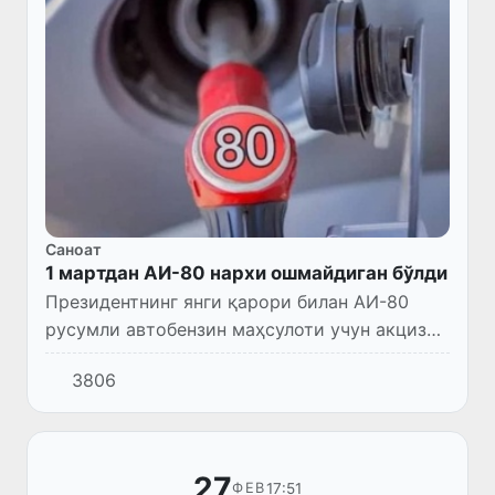
Саноат
1 мартдан АИ-80 нархи ошмайдиган бўлди
Президентнинг янги қарори билан АИ-80
русумли автобензин маҳсулоти учун акциз
солиғини “ноль” ставкада қўллаш муддати
3806
2023 йил 31 декабрга қадар узайтирилди.
27
17:51
ФЕВ