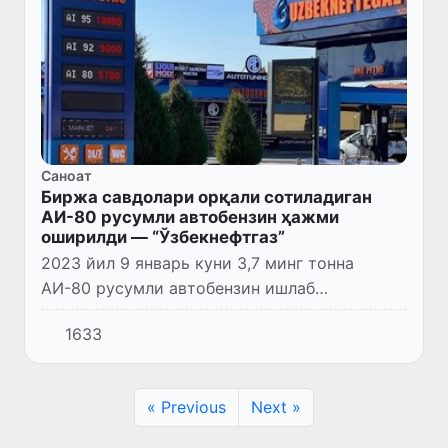
Саноат
Биржа савдолари орқали сотиладиган
АИ-80 русумли автобензин ҳажми
оширилди — “Ўзбекнефтгаз”
2023 йил 9 январь куни 3,7 минг тонна
АИ-80 русумли автобензин ишлаб
чиқарилди.
1633
« Previous
Next »