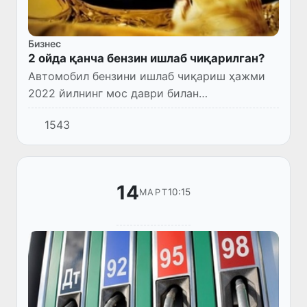
Бизнес
2 ойда қанча бензин ишлаб чиқарилган?
Автомобил бензини ишлаб чиқариш ҳажми
2022 йилнинг мос даври билан
солиштирилганда 33,5 % га ошган.
1543
14
10:15
МАРТ