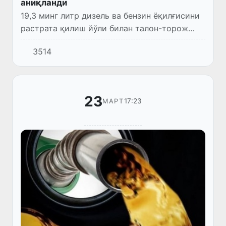
аниқланди
19,3 минг литр дизель ва бензин ёқилғисини
растрата қилиш йўли билан талон-торож
қилганликлари аниқланган.
3514
23
17:23
МАРТ