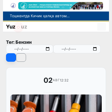
Тошкентда Кичик ҳалқа автомобиль йўлининг бир қисмида ҳаракат вақтинча чекланади
Чорвачилик соҳасида субсидиялар ажратилади
Табиатнинг кутилмаган ҳодисаси: Янги Зеландияга қалин қор ёғди
Yuz
uz
Олимлар Қуёш юзасининг энг аниқ тасвирларини эълон қилишди
Тошкентда ППХ инспектори 13 ёшли болани қутқариб қолди
Тег: Бензин
02
12:32
АВГ