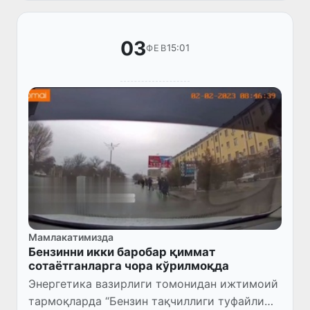
маҳсулоти учун 7 000 сўмдан шаклланади.
03
15:01
ФЕВ
Мамлакатимизда
Бензинни икки баробар қиммат
сотаётганларга чора кўрилмоқда
Энергетика вазирлиги томонидан ижтимоий
тармоқларда “Бензин тақчиллиги туфайли