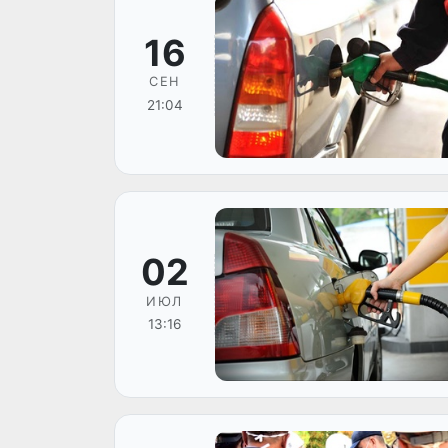
16
СЕН
21:04
02
ИЮЛ
13:16