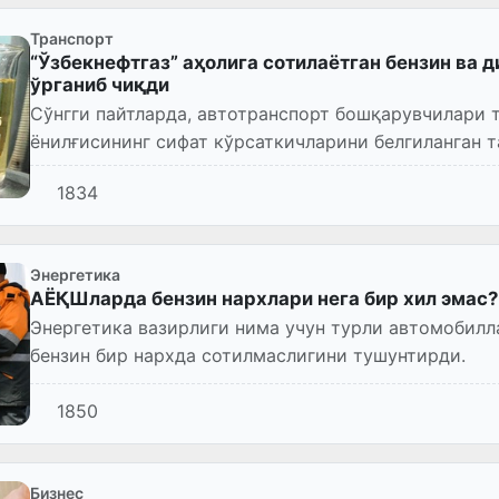
Транспорт
“Ўзбекнефтгаз” аҳолига сотилаётган бензин ва 
ўрганиб чиқди
Сўнгги пайтларда, автотранспорт бошқарувчилари 
ёнилғисининг сифат кўрсаткичларини белгиланган 
тўғрисидаги мурожаатлари кў...
1834
Энергетика
АЁҚШларда бензин нархлари нега бир хил эмас?
Энергетика вазирлиги нима учун турли автомобил
бензин бир нархда сотилмаслигини тушунтирди.
1850
Бизнес