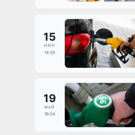
15
ИЮН
14:29
19
МАЙ
16:34