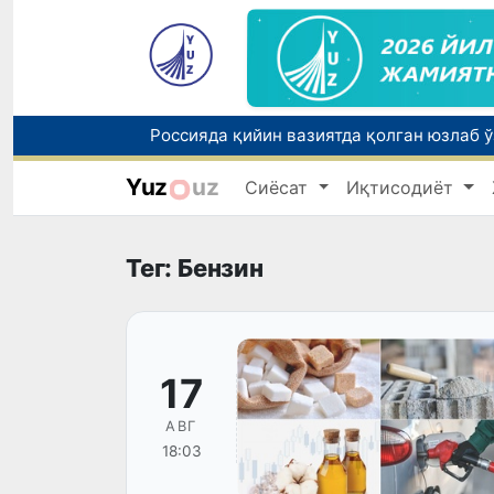
Yuz
uz
Сиёсат
Иқтисодиёт
Тошкентда ППХ инспектори 13 ёшли бола
Тег: Бензин
17
АВГ
18:03