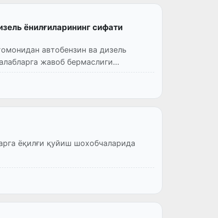
дизель ёнилғиларининг сифати
томонидан автобензин ва дизель
талабларга жавоб бермаслиги
ларга ёқилғи қуйиш шохобчаларида