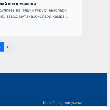
лай воз кечилади
уллаев ва "Ишчи гуруҳ" аъзолари
иб, завод мутахассислари ҳамда
8
›
Ишлаб чиқарди
yuz.uz