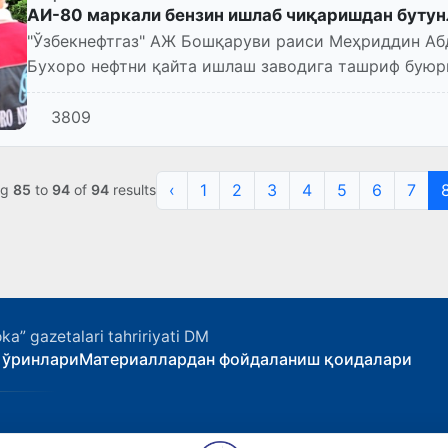
АИ-80 маркали бензин ишлаб чиқаришдан бутун
"Ўзбекнефтгаз" АЖ Бошқаруви раиси Меҳриддин Абд
Бухоро нефтни қайта ишлаш заводига ташриф буюр
заводни модернизация қил...
3809
‹
1
2
3
4
5
6
7
ng
85
to
94
of
94
results
ka” gazetalari tahririyati DM
 ўринлари
Материаллардан фойдаланиш қоидалари