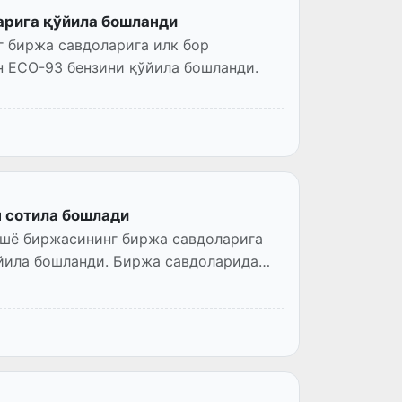
арига қўйила бошланди
г биржа савдоларига илк бор
н ECO-93 бензини қўйила бошланди.
 сотила бошлади
ашё биржасининг биржа савдоларига
йила бошланди. Биржа савдоларида