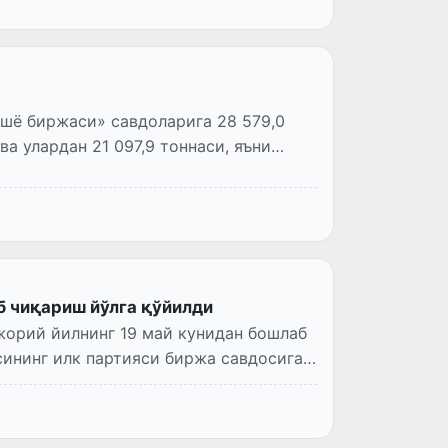
ашё биржаси» савдоларига 28 579,0
а улардан 21 097,9 тоннаси, яъни
 чиқариш йўлга қўйилди
жорий йилнинг 19 май кунидан бошлаб
сининг илк партияси биржа савдосига