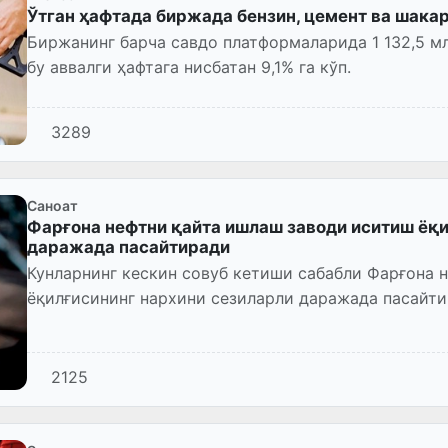
Ўтган ҳафтада биржада бензин, цемент ва шака
Биржанинг барча савдо платформаларида 1 132,5 мл
бу аввалги ҳафтага нисбатан 9,1% га кўп.
3289
Саноат
Фарғона нефтни қайта ишлаш заводи иситиш ёқи
даражада пасайтиради
Кунларнинг кескин совуб кетиши сабабли Фарғона 
ёқилғисининг нархини сезиларли даражада пасайт
2125