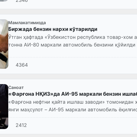
Мамлакатимизда
Биржада бензин нархи кўтарилди
Ўтган ҳафтада «Ўзбекистон республика товар-хом 
тонна АИ-80 маркали автомобиль бензини қўйилди в
73,8% сотилди.
4364
Саноат
«Фарғона НҚИЗ»да АИ-95 маркали бензин ишлаб
«Фарғона нефтни қайта ишлаш заводи» томонидан 
янги маҳсулот – АИ-95 маркали автомобиль ёқилғи
қўйилди.
2412