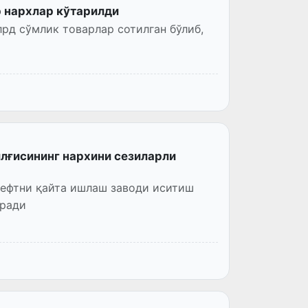
р нархлар кўтарилди
рд сўмлик товарлар сотилган бўлиб,
лғисининг нархини сезиларли
нефтни қайта ишлаш заводи иситиш
иради