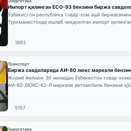
Энергетика
Импорт қилинган ECO-93 бензини биржа савдол
Ўзбекистон республика товар-хом ашё биржасинин
Туркманистонда ишлаб чиқарилган импорт қилинга
1893
Транспорт
Биржа савдоларида АИ-80 люкс маркали бензин
Жорий йилнинг 30 июнидан Ўзбекистон товар-хом
АИ-80-ЛЮКС-К2-Л маркали автомобиль бензини қў
автоёқилғининг сотувчис...
5157
Энергетика