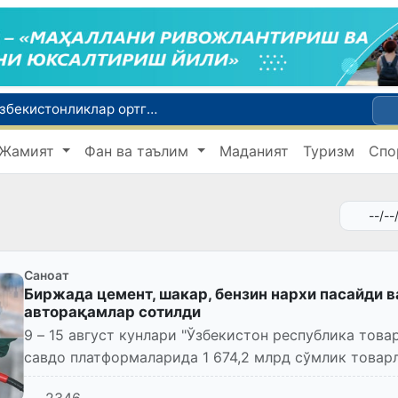
Россияда қийин вазиятда қолган юзлаб ўзбекистонликлар ортга қайтарилди
2030 йилгача хавфли чиқиндиларни қайта ишлаш даражаси 20 фоизга етказилади
Жамият
Фан ва таълим
Маданият
Туризм
Спо
Ўзбекистон илк бор Халқаро информатика олимпиадаси — IOI 2026га мезбонлик қилади
ни қутқариб қолди
Ўзбекистонда Барқарор ривожланиш мақсадлари ойлигига старт берилди
Саноат
Биржада цемент, шакар, бензин нархи пасайди в
авторақамлар сотилди
9 – 15 август кунлари "Ўзбекистон республика тов
савдо платформаларида 1 674,2 млрд сўмлик товарл
2346