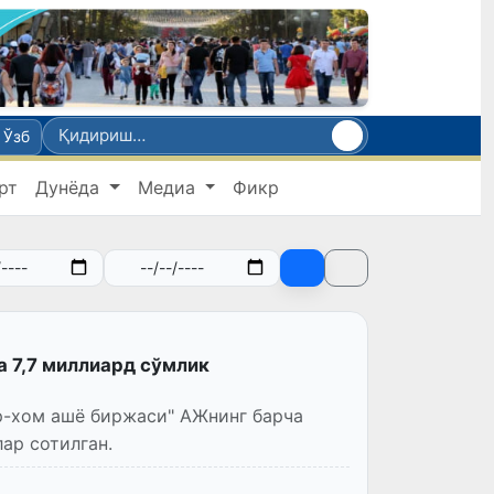
Ўзб
рт
Дунёда
Медиа
Фикр
а 7,7 миллиард сўмлик
ар-хом ашё биржаси" АЖнинг барча
ар сотилган.