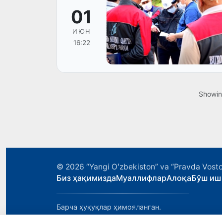
01
ИЮН
16:22
Showi
© 2026
“Yangi Oʻzbekiston” va “Pravda Vosto
Биз ҳақимизда
Муаллифлар
Алоқа
Бўш иш
Барча ҳуқуқлар ҳимояланган.