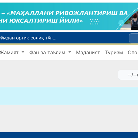
Савдо соҳасидаги корхоналар 18,8 трлн сўмдан ортиқ солиқ тўлади
и
Жамият
Фан ва таълим
Маданият
Туризм
Спо
Миграция агентлигида 1 млрд сўмдан ортиқ маблағ талон-торож қилингани фош этилди
Чет тилини билиш даражасини аниқлаш бўйича малака имтиҳонлари ўтказилади
Сирдарё вилоятида ноқонуний балиқ овлаш ҳолатига чек қўйилди