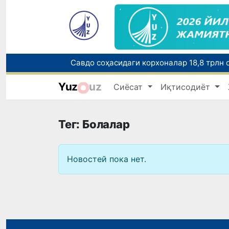
Нукус шаҳрига янги прокурор тайинланд
Yuz
uz
Сиёсат
Иқтисодиёт
Тег: Болалар
Новостей пока нет.