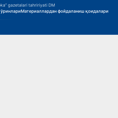
ka” gazetalari tahririyati DM
 ўринлари
Материаллардан фойдаланиш қоидалари