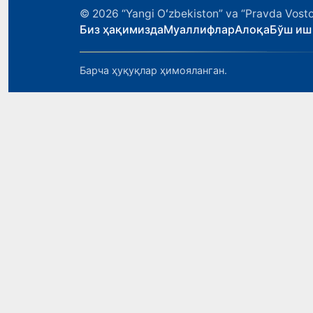
© 2026
“Yangi Oʻzbekiston” va “Pravda Vosto
Биз ҳақимизда
Муаллифлар
Алоқа
Бўш иш
Барча ҳуқуқлар ҳимояланган.