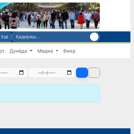
Ўзб
рт
Дунёда
Медиа
Фикр