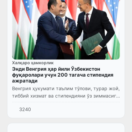
Халқаро ҳамкорлик
Энди Венгрия ҳар йили Ўзбекистон
фуқаролари учун 200 тагача стипендия
ажратади
Венгрия ҳукумати таълим тўлови, турар жой,
тиббий хизмат ва стипендияни ўз зиммасига
олади. Авиачипта харажатларини фақатгина
3240
талаба томонидан қопланади.