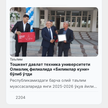
Таълим
Тошкент давлат техника университети
Олмалиқ филиалида «Билимлар куни»
бўлиб ўтди
Республикамиздаги барча олий таълим
муассасаларида янги 2025-2026 ўқув йили
бошланиши муносабати билан «Билимлар
2204
куни» тантанали тадбирлар бўлиб ўтмоқда.