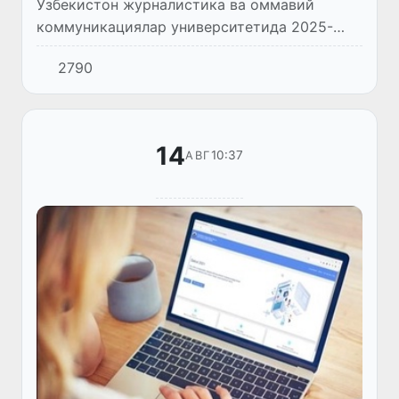
Ўзбекистон журналистика ва оммавий
коммуникациялар университетида 2025-
2026 ўқув йилига “ЎзЖОКУ — инсонлар ва
2790
билимлар учрашадиган маскан“ деб ном
берилди.
14
10:37
АВГ