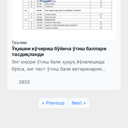
Таълим
Ўқишни кўчириш бўйича ўтиш баллари
тасдиқланди
Энг юқори ўтиш бали ҳуқуқ йўналишида
бўлса, энг паст ўтиш бали ветеринария
йўналишида белгиланган.
3955
« Previous
Next »