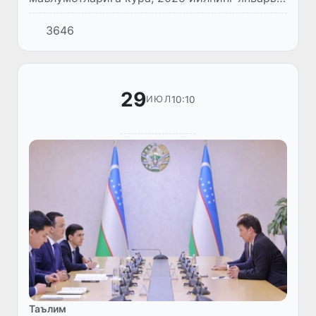
июнь ойлари давомида 9,5 минг нафар чет
3646
эл фуқароси ўқиш мақсадида Ўзбекистонга
ташриф буюрган.
29
10:10
ИЮЛ
Таълим