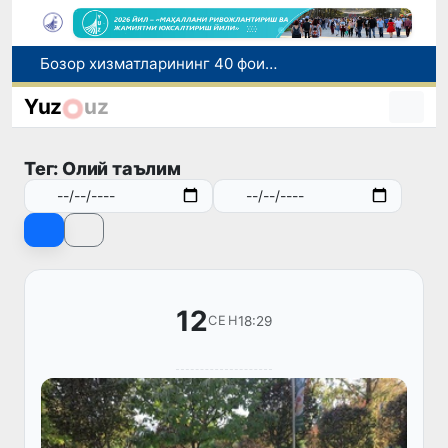
“Мен таниган Ўзбекистон!”
Адолат, холислик, ростлик ва ҳалоллик муҳитини яратишга қаратилган янги қонун тафсилоти
Yuz
uz
Ўзбекистонда зилзила содир бўлди
Хорватияда юк ва йўловчи поездларининг тўқнашиб кетиши оқибатида 24 киши жабрланди
Тег: Олий таълим
Бозор хизматларининг 40 фоиздан ортиғи пойтахт ҳиссасига тўғри келмоқда
12
18:29
СЕН