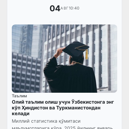
04
10:40
АВГ
Таълим
Олий таълим олиш учун Ўзбекистонга энг
кўп Ҳиндистон ва Туркманистондан
келади
Миллий статистика қўмитаси
маълумотларига кўра, 2025 йилнинг январь