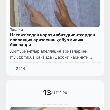
Таълим
Натижасидан норози абитуриентлардан
апелляция аризасини қабул қилиш
бошланди
Абитуриентлар апелляция аризаларини
my.uzbmb.uz сайтида (шахсий кабинети
орқали) онлайн тарзда 15 августдан 24
2214
августга қадар (10 кун давомида) беришлари
мумкин.
13
10:06
АВГ