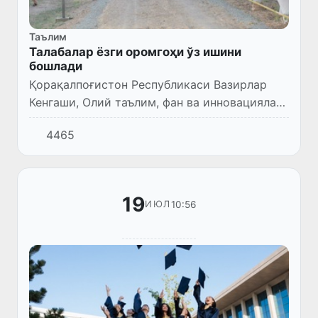
Таълим
Талабалар ёзги оромгоҳи ўз ишини
бошлади
Қорақалпоғистон Республикаси Вазирлар
Кенгаши, Олий таълим, фан ва инновациялар
вазирлиги томонидан Ажиниёз номидаги
4465
Нукус давлат педагогика институтининг
ўқув-дала амалиёти маскан...
19
10:56
ИЮЛ