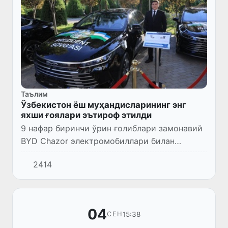
Таълим
Ўзбекистон ёш муҳандисларининг энг
яхши ғоялари эътироф этилди
9 нафар биринчи ўрин ғолиблари замонавий
BYD Chazor электромобиллари билан
тақдирланди.
2414
04
15:38
СЕН