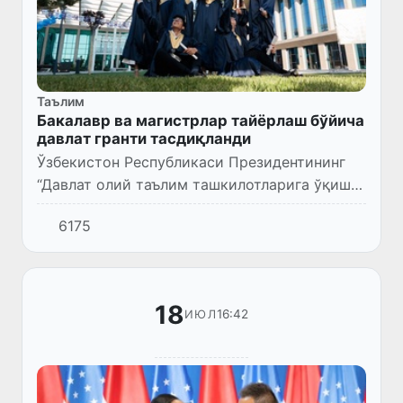
Таълим
Бакалавр ва магистрлар тайёрлаш бўйича
давлат гранти тасдиқланди
Ўзбекистон Республикаси Президентининг
“Давлат олий таълим ташкилотларига ўқишга
қабул қилишнинг давлат буюртмаси
6175
параметрларини тасдиқлаш тўғрисида”ги
фармойиши (ПФ–43-сон, 18.07....
18
16:42
ИЮЛ