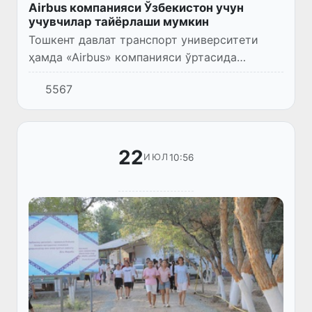
Airbus компанияси Ўзбекистон учун
учувчилар тайёрлаши мумкин
Тошкент давлат транспорт университети
ҳамда «Airbus» компанияси ўртасида
учувчиларни тайёрлашга оид махсус дастур
5567
ишлаб чиқилиши бўйича келишувга
эришилди.
22
10:56
ИЮЛ