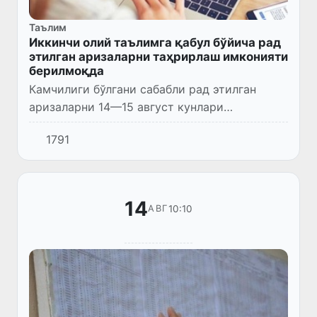
Таълим
Иккинчи олий таълимга қабул бўйича рад
этилган аризаларни таҳрирлаш имконияти
берилмоқда
Камчилиги бўлгани сабабли рад этилган
аризаларни 14—15 август кунлари
таҳрирлаш имконияти берилди. Ушбу
1791
муддатдан сўнг таҳрирлашга йўл
қўйилмайди ва камчиликлари бартараф
этилмаган...
14
10:10
АВГ