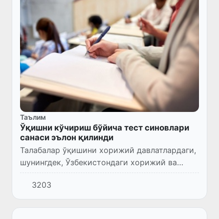
Таълим
Ўқишни кўчириш бўйича тест синовлари
санаси эълон қилинди
Талабалар ўқишини хорижий давлатлардаги,
шунингдек, Ўзбекистондаги хорижий ва
нодавлат ОТМлардан давлат олий ўқув
3203
юртларига кўчириш бўйича тест синовлари
шу йилнинг 18-19 август ку...