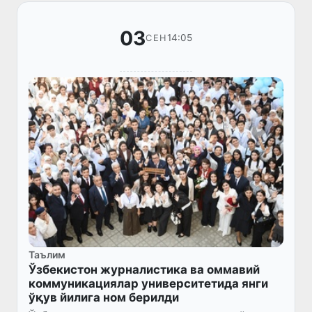
03
14:05
СЕН
Таълим
Ўзбекистон журналистика ва оммавий
коммуникациялар университетида янги
ўқув йилига ном берилди