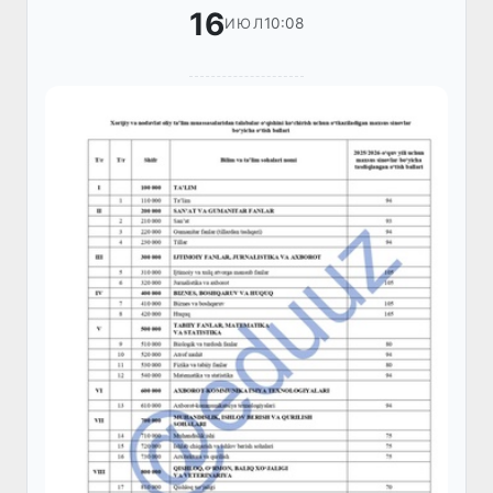
16
10:08
ИЮЛ