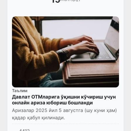
Таълим
Давлат ОТМларига ўқишни кўчириш учун
онлайн ариза юбориш бошланди
Аризалар 2025 йил 5 августга (шу куни ҳам)
қадар қабул қилинади.