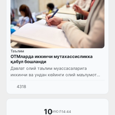
Таълим
ОТМларда иккинчи мутахассисликка
қабул бошланди
Давлат олий таълим муассасаларига
иккинчи ва ундан кейинги олий маълумот
бўйича ўқишга кириш учун ҳужжатларни
4318
қабул қилиш бошланди.
10
14:44
ИЮЛ