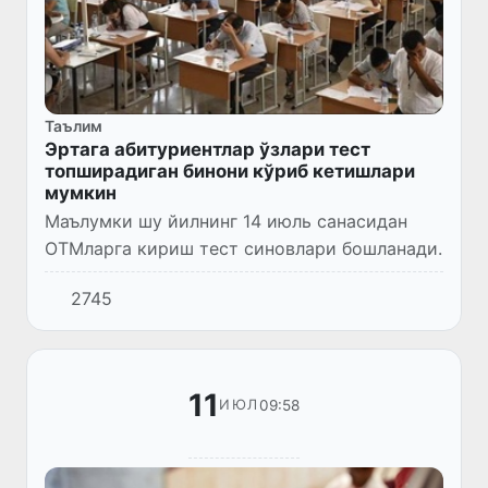
Таълим
Эртага абитуриентлар ўзлари тест
топширадиган бинони кўриб кетишлари
мумкин
Маълумки шу йилнинг 14 июль санасидан
ОТМларга кириш тест синовлари бошланади.
2745
11
09:58
ИЮЛ