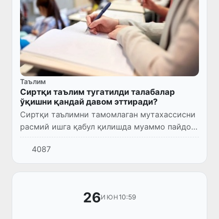
Таълим
Сиртқи таълим тугатилди талабалар
ўқишни қандай давом эттиради?
Сиртқи таълимни тамомлаган мутахассисни
расмий ишга қабул қилишда муаммо пайдо
бўлмайдими, деган ҳақли савол туғилиши
4087
ҳам мумкин.
26
10:59
ИЮН