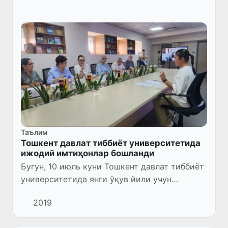
Таълим
Тошкент давлат тиббиёт университетида
ижодий имтиҳонлар бошланди
Бугун, 10 июль куни Тошкент давлат тиббиёт
университетида янги ўқув йили учун
«Махсус педагогика: сурдотаржимонлик
2019
фаолияти» йўналиши бўйича ижодий
(касбий) имтиҳонлар старт олди.