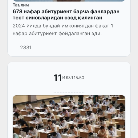
Таълим
678 нафар абитуриент барча фанлардан
тест синовларидан озод қилинган
2024 йилда бундай имкониятдан фақат 1
нафар абитуриент фойдаланган эди.
2331
11
15:50
ИЮЛ