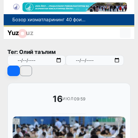
Бозор хизматларининг 40 фоиздан ортиғи пойтахт ҳиссасига тўғри келмоқда
“Мен таниган Ўзбекистон!”
Yuz
uz
Адолат, холислик, ростлик ва ҳалоллик муҳитини яратишга қаратилган янги қонун тафсилоти
Ўзбекистонда зилзила содир бўлди
Тег: Олий таълим
Хорватияда юк ва йўловчи поездларининг тўқнашиб кетиши оқибатида 24 киши жабрланди
16
09:59
ИЮЛ