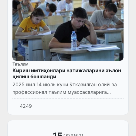
Таълим
Кириш имтиҳонлари натижаларини эълон
қилиш бошланди
2025 йил 14 июль куни ўтказилган олий ва
профессионал таълим муассасаларига
ўқишга кириш тест синови натижалари
4249
эълон қилинди.
15
16:21
ИЮЛ