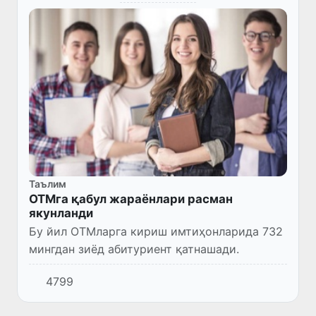
Таълим
ОТМга қабул жараёнлари расман
якунланди
Бу йил ОТМларга кириш имтиҳонларида 732
мингдан зиёд абитуриент қатнашади.
4799