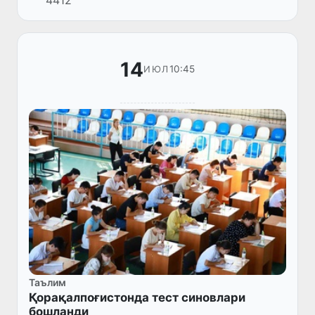
4412
14
10:45
ИЮЛ
Таълим
Қорақалпоғистонда тест синовлари
бошланди