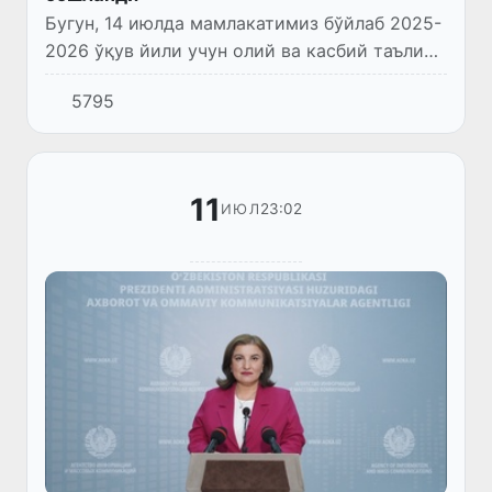
Бугун, 14 июлда мамлакатимиз бўйлаб 2025-
2026 ўқув йили учун олий ва касбий таълим
муассасаларига ўқишга кириш тест
5795
синовлари бошланди.
11
23:02
ИЮЛ