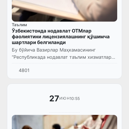
Таълим
Ўзбекистонда нодавлат ОТМлар
фаолиятини лицензиялашнинг қўшимча
шартлари белгиланди
Бу бўйича Вазирлар Маҳкамасининг
“Республикада нодавлат таълим хизматлари
сифатини оширишнинг қўшимча чора-
4801
тадбирлари тўғрисида“ги 403-сонли қарори
қабул қилинди.
27
10:55
ИЮН