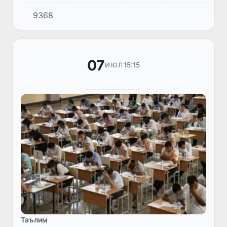
мутахассисликларига онлайн рўйхатдан
9368
ўтиш бошланди.
07
15:15
ИЮЛ
Таълим