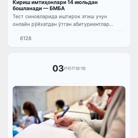
Кириш имтиҳонлари 14 июльдан
бошланади — БМБА
Тест синовларида иштирок этиш учун
онлайн рўйхатдан ўтган абитуриентлар
“Абитуриент рухсатномаси“ни my.uzbmb.uz
6128
сайти орқали юклаб олишлари ва чоп этиб
қўйишлари лозим.
03
10:10
ИЮЛ