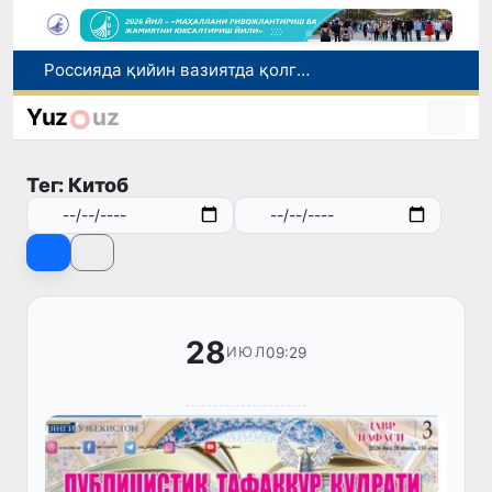
2030 йилгача хавфли чиқиндиларни қайта ишлаш даражаси 20 фоизга етказилади
Ўзбекистон илк бор Халқаро информатика олимпиадаси — IOI 2026га мезбонлик қилади
Yuz
uz
Тошкентда ППХ инспектори 13 ёшли болани қутқариб қолди
Ўзбекистонда Барқарор ривожланиш мақсадлари ойлигига старт берилди
Тег: Китоб
Россияда қийин вазиятда қолган юзлаб ўзбекистонликлар ортга қайтарилди
28
09:29
ИЮЛ