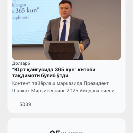
Долзарб
“Юрт қайғусида 365 кун” китоби
тақдимоти бўлиб ўтди
Контент тайёрлаш марказида Президент
Шавкат Мирзиёевнинг 2025 йилдаги сиёсий
фаолияти ва мамлакатда амалга оширилган
5039
ислоҳотларга бағишланган “Юрт қайғусида
365 кун” китоби тақдимо...