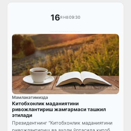
16
09:30
ЯНВ
Мамлакатимизда
Китобхонлик маданиятини
ривожлантириш жамғармаси ташкил
этилади
Президентнинг “Китобхонлик маданиятини
ривожлантириш ва аҳоли ўртасида китоб