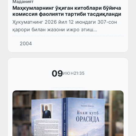
Маданият
Маҳкумларнинг ўқиган китоблари бўйича
комиссия фаолияти тартиби тасдиқланди
Ҳукуматнинг 2026 йил 12 июндаги 307-сон
қарори билан жазони ижро этиш
муассасаларида маҳкумларнинг маънавий-
2004
ахлоқий қадриятларни шакллантиришга
қаратилган адабиётларни ўқиганлигини...
09
21:35
ИЮН