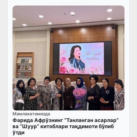
Мамлакатимизда
Фарида Афрўзнинг “Танланган асарлар”
ва “Шуур” китоблари тақдимоти бўлиб
ўтди