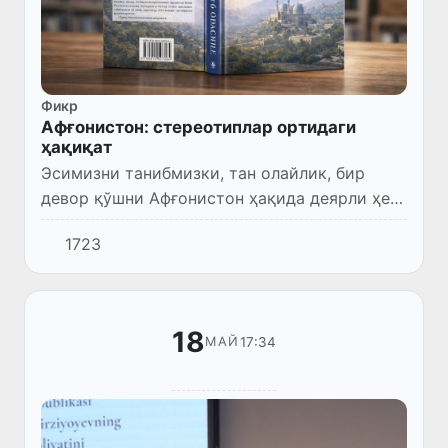
Фикр
Афғонистон: стереотиплар ортидаги
ҳақиқат
Эсимизни танибмизки, тан олайлик, бир
девор қўшни Афғонистон ҳақида деярли ҳеч
нарса билмасдик. Ўртадаги Амударё гўё
1723
оддий чегара чизиғи эмас, балки темир
парда вазифасини бажарган...
18
17:34
МАЙ