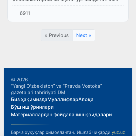
ўқишга қизиқишни ошириш чора-тадбирлари
6911
тўғрисида”ги қарори (ПҚ–9-сон, 15.01.2026
й.) қабул қилинди.
« Previous
Next »
© 2026
“Yangi Oʻzbekiston” va “Pravda Vostoka”
gazetalari tahririyati DM
Биз ҳақимизда
Муаллифлар
Алоқа
Бўш иш ўринлари
Материаллардан фойдаланиш қоидалари
Барча ҳуқуқлар ҳимояланган.
Ишлаб чиқарди
yuz.uz