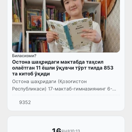
Биласизми?
Остона шаҳридаги мактабда таҳсил
олаётган 11 ёшли ўқувчи тўрт тилда 853
та китоб ўқиди
Остона шаҳридаги (Қозоғистон
Республикаси) 17-мактаб-гимназиянинг 6-
синф ўқувчиси Алтинай Отеубаева пойтахт
9352
мактаблари ўқувчилари орасида китоб ўқиш
бўйича етакчи ҳисобланади.
16
10:13
ЯНВ