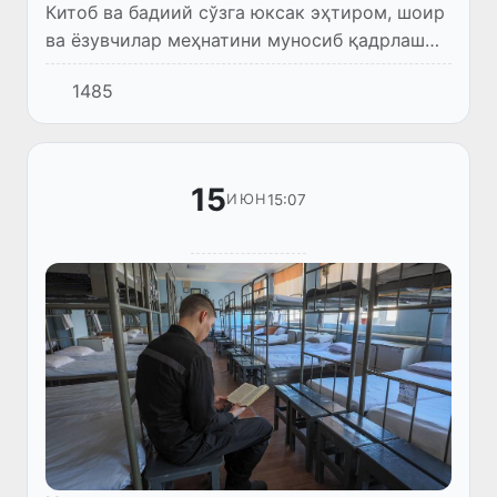
Китоб ва бадиий сўзга юксак эҳтиром, шоир
ва ёзувчилар меҳнатини муносиб қадрлаш
мамлакатимизда маънавий тараққиётнинг
1485
муҳим йўналишларидан бири ҳисобланади.
15
15:07
ИЮН