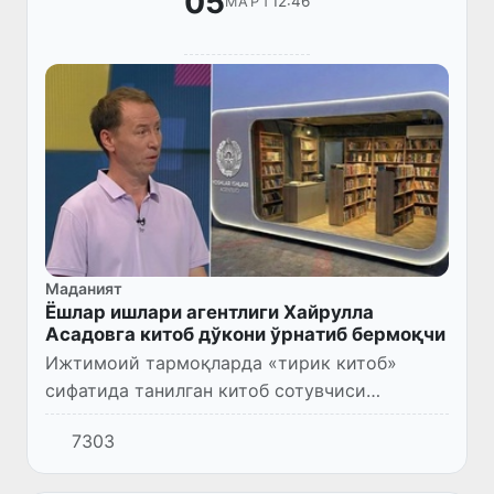
05
12:46
МАРТ
Маданият
Ёшлар ишлари агентлиги Хайрулла
Асадовга китоб дўкони ўрнатиб бермоқчи
Ижтимоий тармоқларда «тирик китоб»
сифатида танилган китоб сотувчиси
Хайрулла Асадовнинг 20 минг сўмга харид
7303
чеки бермагани ва 20 минг сўм пулни онлайн
назорат касса машинаси хотир...