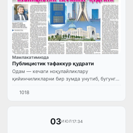
Мамлакатимизда
Публицистик тафаккур қудрати
Одам — кечаги ноқулайликлару
қийинчиликларни бир зумда унутиб, бугунги
қулайликларга тез кўникадиган яратиқ. Бу
1018
хусусият инсон ҳаё¬тига ҳам, жамият
тафаккурига ҳам хос.
03
17:34
ИЮЛ