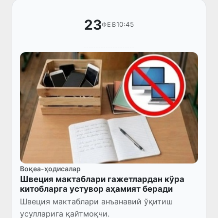
23
10:45
ФЕВ
Воқеа-ҳодисалар
Швеция мактаблари гажетлардан кўра
китобларга устувор аҳамият беради
Швеция мактаблари анъанавий ўқитиш
усулларига қайтмоқчи.