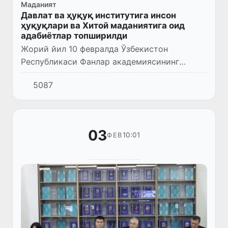
Маданият
Давлат ва ҳуқуқ институтига инсон
ҳуқуқлари ва Хитой маданиятига оид
адабиётлар топширилди
Жорий йил 10 февралда Ўзбекистон
Республикаси Фанлар академиясининг
Давлат ва ҳуқуқ институтида муҳим
5087
маънавий-маърифий тадбир бўлиб ўтди.
03
10:01
ФЕВ