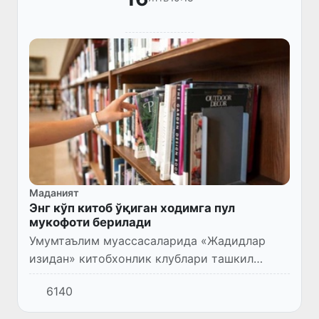
Маданият
Энг кўп китоб ўқиган ходимга пул
мукофоти берилади
Умумтаълим муассасаларида «Жадидлар
изидан» китобхонлик клублари ташкил
этилади. Энг кўп китоб ўқиган топ-100
6140
таликка кирадиган ўқувчи ва талабаларнинг
ҳар бирига БҲМнинг 25 барава...