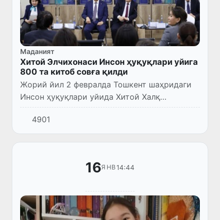
Маданият
Хитой Элчихонаси Инсон ҳуқуқлари уйига
800 та китоб совға қилди
Жорий йил 2 февралда Тошкент шаҳридаги
Инсон ҳуқуқлари уйида Хитой Халқ
Республикаси Раиси Си Цзиньпиннинг ўзбек
4901
тилида нашр этилган «Давлат бошқаруви
тўғрисида», «Инсон ҳуқуқларин...
16
14:44
ЯНВ