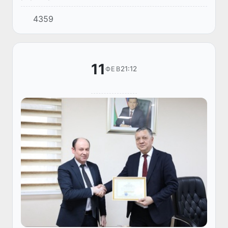
4359
11
21:12
ФЕВ