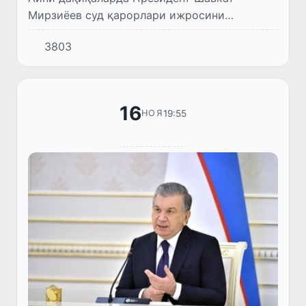
Мирзиёев суд қарорлари ижросини
таъминлаш масалалари юзасидан
3803
видеоселектор йиғилиши ўтказмоқда.
16
19:55
НОЯ