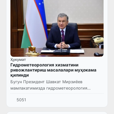
Ҳукумат
Гидрометеорология хизматини
ривожлантириш масалалари муҳокама
қилинди
Бугун Президент Шавкат Мирзиёев
мамлакатимизда гидрометеорология
хизмати фаолиятини такомиллаштириш
5051
бўйича устувор вазифалар муҳокамаси
юзасидан йиғилиш ўтказди.