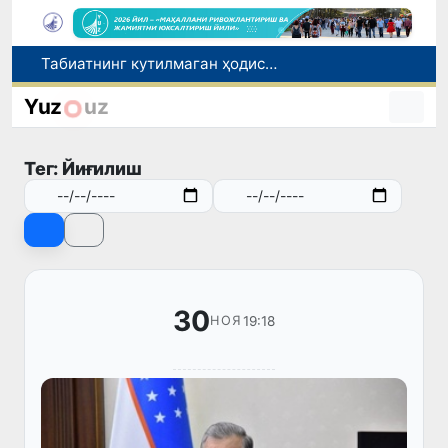
Олимлар Қуёш юзасининг энг аниқ тасвирларини эълон қилишди
Бош консулхона кўмагида инсультга чалинган ҳамюртимиз Олмаотадан юртимизга қайтарилди
Yuz
uz
Қўқон ЮНЕСКОнинг Медиа ва ахборот саводхонлиги бўйича Глобал альянсига қўшилди
Чорвачилик соҳасида субсидиялар ажратилади
Тег: Йиғилиш
Табиатнинг кутилмаган ҳодисаси: Янги Зеландияга қалин қор ёғди
30
19:18
НОЯ