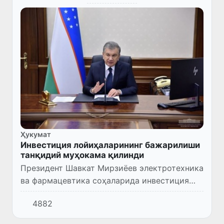
Ҳукумат
Инвестиция лойиҳаларининг бажарилиши
танқидий муҳокама қилинди
Президент Шавкат Мирзиёев электротехника
ва фармацевтика соҳаларида инвестиция
лойиҳаларини жадаллаштириш,
4882
рақобатбардош маҳсулотлар ишлаб чиқариш
масалалари юзасидан йиғилиш ўтказ...