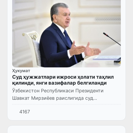
Ҳукумат
Суд ҳужжатлари ижроси ҳолати таҳлил
қилинди, янги вазифалар белгиланди
Ўзбекистон Республикаси Президенти
Шавкат Мирзиёев раислигида суд
ҳужжатлари ижро этиш тизимини
4167
такомиллаштириш чора-тадбирлари
юзасидан видеоселектор йиғилиши бўлиб
ўтди.