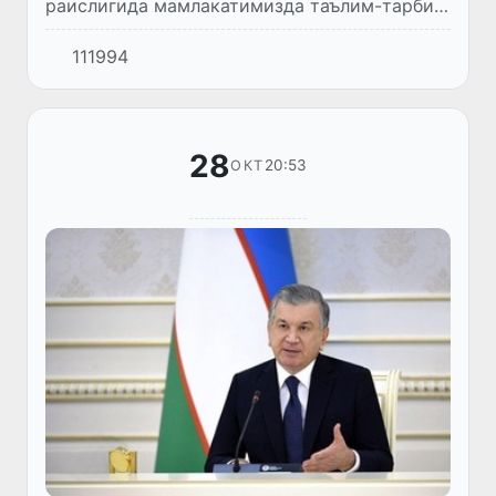
раислигида мамлакатимизда таълим-тарбия
тизимини такомиллаштириш, илм-фан
111994
соҳаси ривожини жадаллаштириш
масалалари муҳокамаси бўйича
видеоселектор й...
28
20:53
ОКТ