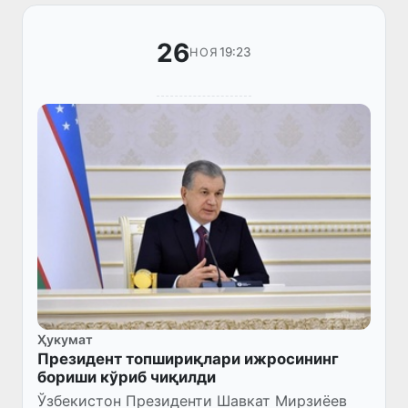
26
19:23
НОЯ
Ҳукумат
Президент топшириқлари ижросининг
бориши кўриб чиқилди
Ўзбекистон Президенти Шавкат Мирзиёев