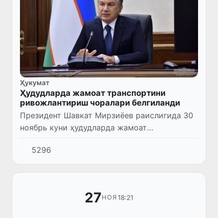
Ҳукумат
Ҳудудларда жамоат транспортини
ривожлантириш чоралари белгиланди
Президент Шавкат Мирзиёев раислигида 30
ноябрь куни ҳудудларда жамоат
транспортини ривожлантириш чора-
5296
тадбирлари муҳокама қилинди.
27
18:21
НОЯ