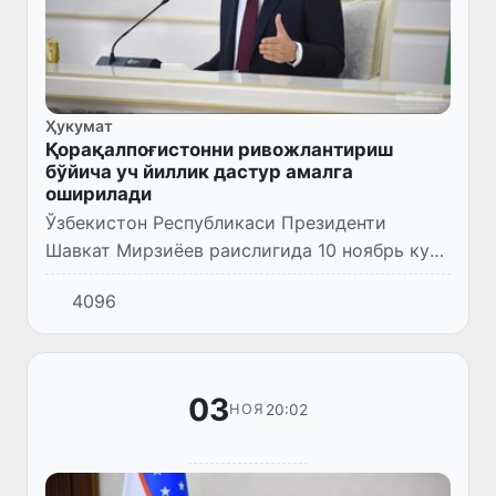
Ҳукумат
Қорақалпоғистонни ривожлантириш
бўйича уч йиллик дастур амалга
оширилади
Ўзбекистон Республикаси Президенти
Шавкат Мирзиёев раислигида 10 ноябрь куни
Қорақалпоғистон Республикасини
4096
ижтимоий-иқтисодий ривожлантириш
масалалари бўйича видеоселектор
йиғилиш...
03
20:02
НОЯ