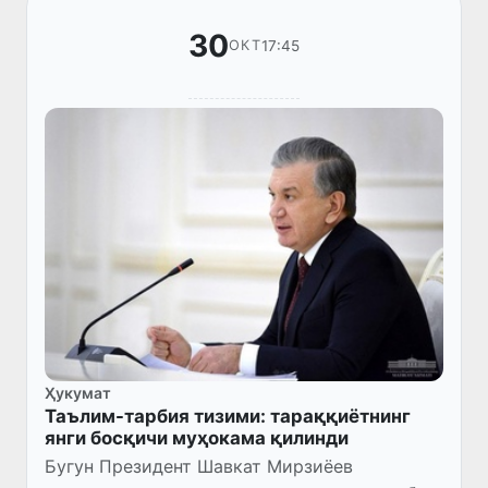
30
17:45
ОКТ
Ҳукумат
Таълим-тарбия тизими: тараққиётнинг
янги босқичи муҳокама қилинди
Бугун Президент Шавкат Мирзиёев