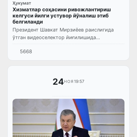
Ҳукумат
Хизматлар соҳасини ривожлантириш
келгуси йилги устувор йўналиш этиб
белгиланди
Президент Шавкат Мирзиёев раислигида
ўтган видеоселектор йиғилишида
ҳудудларда хизматлар ва сервис соҳасини
5668
ривожлантиришга қаратилган устувор
вазифалар муҳокама қилинди.
24
19:57
НОЯ