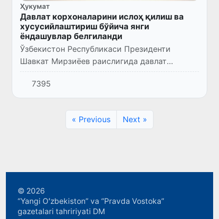
Ҳукумат
Давлат корхоналарини ислоҳ қилиш ва
хусусийлаштириш бўйича янги
ёндашувлар белгиланди
Ўзбекистон Республикаси Президенти
Шавкат Мирзиёев раислигида давлат
иштирокидаги корхоналарни ислоҳ қилиш
7395
ҳамда давлат активларини
хусусийлаштириш масалалари бўйича
видеоселектор...
« Previous
Next »
© 2026
“Yangi Oʻzbekiston” va “Pravda Vostoka”
gazetalari tahririyati DM