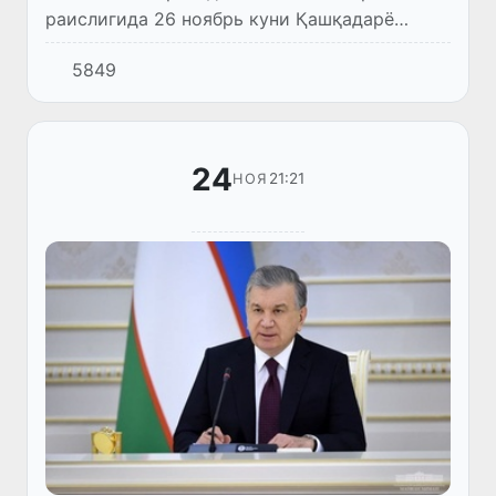
раислигида 26 ноябрь куни Қашқадарё
вилоятини ижтимоий-иқтисодий
5849
ривожлантириш ва аҳоли ҳаётини яхшилаш
масалалари бўйича видеоселектор йиғили...
24
21:21
НОЯ