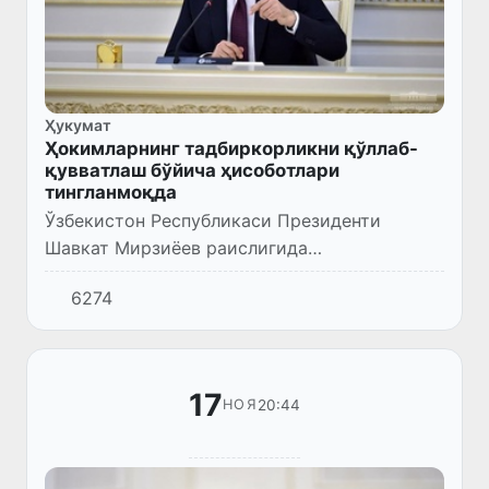
Ҳукумат
Ҳокимларнинг тадбиркорликни қўллаб-
қувватлаш бўйича ҳисоботлари
тингланмоқда
Ўзбекистон Республикаси Президенти
Шавкат Мирзиёев раислигида
видеоселектор йиғилиши бўлиб ўтмоқда. Кун
6274
тартибига иккита масала – ҳудудларда
тадбиркорликни қўллаб-қувватлаш бўйича...
17
20:44
НОЯ