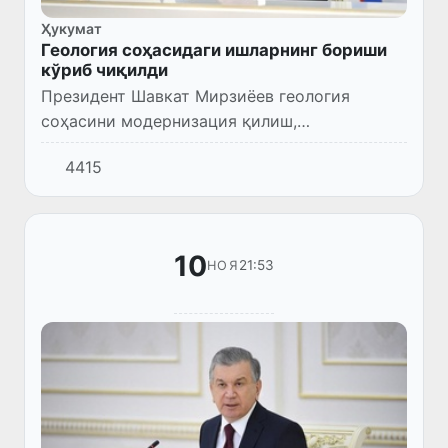
Ҳукумат
Геология соҳасидаги ишларнинг бориши
кўриб чиқилди
Президент Шавкат Мирзиёев геология
соҳасини модернизация қилиш,
инвестициялар жалб этиш ҳамда геология-
4415
қидирув ишларини кенгайтириш масалалари
бўйича йиғилиш ўтказди.
10
21:53
НОЯ