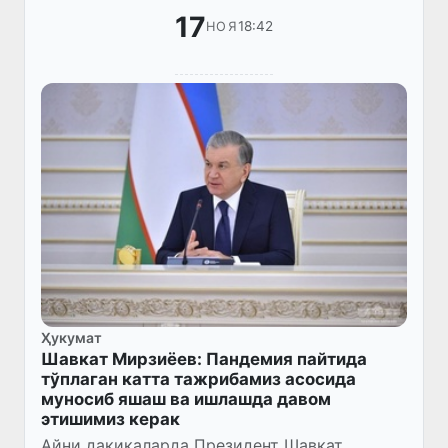
17
18:42
НОЯ
Ҳукумат
Шавкат Мирзиёев: Пандемия пайтида
тўплаган катта тажрибамиз асосида
муносиб яшаш ва ишлашда давом
этишимиз керак
Айни дақиқаларда Президент Шавкат