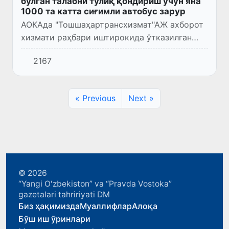
бўлган талабни тўлиқ қондириш учун яна
1000 та катта сиғимли автобус зарур
АОКАда "Тошшаҳартрансхизмат"АЖ ахборот
хизмати раҳбари иштирокида ўтказилган
брифингда бугунги кунда автобус
2167
саройларининг ҳайдовчилар билан
таъминланганлик даражаси, уларга қўйила...
« Previous
Next »
© 2026
“Yangi Oʻzbekiston” va “Pravda Vostoka”
gazetalari tahririyati DM
Биз ҳақимизда
Муаллифлар
Алоқа
Бўш иш ўринлари