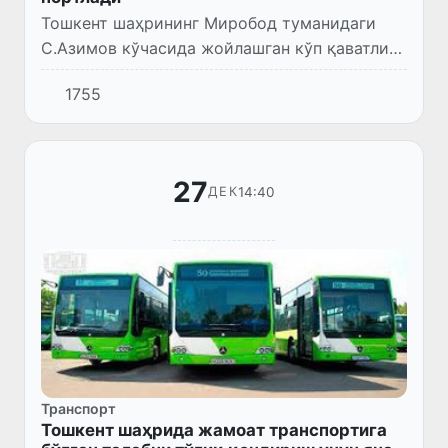
Тошкент шаҳрининг Миробод туманидаги
С.Азимов кўчасида жойлашган кўп қаватли
уйдаги хонадонларнинг бирида газ-ҳаво
1755
аралашмаси чақнаши содир бўлди. Бу ҳақда
Фавқулодда вазиятлар ва...
27
14:40
ДЕК
Транспорт
Тошкент шаҳрида жамоат транспортига