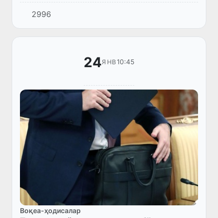
фаолиятининг навбатдаги манзилларига
2996
айланди.
24
10:45
ЯНВ
Воқеа-ҳодисалар