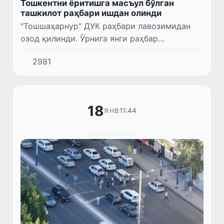
Тошкентни ёритишга масъул бўлган
ташкилот раҳбари ишдан олинди
"Тошшаҳарнур" ДУК раҳбари лавозимидан
озод қилинди. Ўрнига янги раҳбар
тайинланди.
2981
18
11:44
ЯНВ