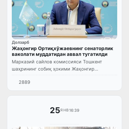
Долзарб
Жаҳонгир Ортиқхўжаевнинг сенаторлик
ваколати муддатидан аввал тугатилди
Марказий сайлов комиссияси Тошкент
шаҳрининг собиқ ҳокими Жаҳонгир
Ортиқхўжаевни Олий Мажлис Сенати
2889
аъзолари рўйхатидан чиқариш тўғрисида
қарор қабул қилди.
25
16:39
ЯНВ