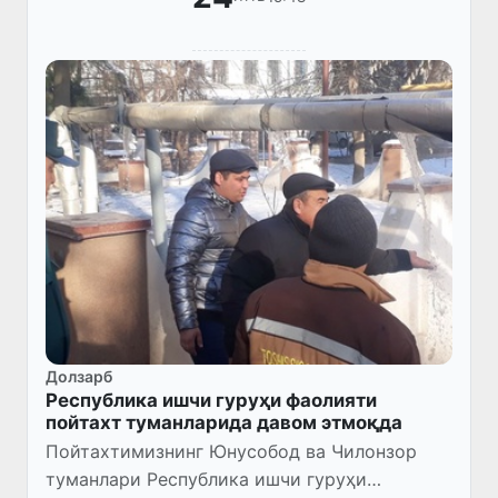
Долзарб
Республика ишчи гуруҳи фаолияти
пойтахт туманларида давом этмоқда
Пойтахтимизнинг Юнусобод ва Чилонзор
туманлари Республика ишчи гуруҳи