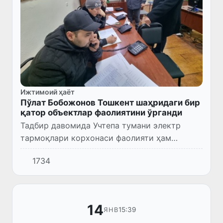
Ижтимоий ҳаёт
Пўлат Бобожонов Тошкент шаҳридаги бир
қатор объектлар фаолиятини ўрганди
Тадбир давомида Учтепа тумани электр
тармоқлари корхонаси фаолияти ҳам
ўрганилиб, аҳоли мурожаатларини зудлик
1734
билан ҳал этиш бўйича ишлар
режалаштирилди.
14
15:39
ЯНВ