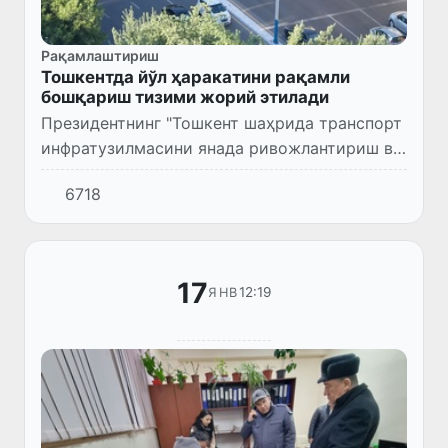
Рақамлаштириш
Тошкентда йўл ҳаракатини рақамли
бошқариш тизими жорий этилади
Президентнинг "Тошкент шаҳрида транспорт
инфратузилмасини янада ривожлантириш ва
йўл ҳаракатини рақамли бошқариш
6718
тизимини жорий этишга доир қўшимча
чора-тадбирлар тўғрисида"ги қаро...
17
12:19
ЯНВ