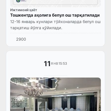
Ижтимоий ҳаёт
Тошкентда аҳолига бепул ош тарқатилади
12-16 январь кунлари тўйхоналарда бепул ош
тарқатиш йўлга қўйилади.
2900
11
15:53
ЯНВ