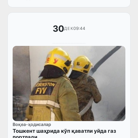
30
09:44
ДЕК
Воқеа-ҳодисалар
Тошкент шаҳрида кўп қаватли уйда газ
портлади