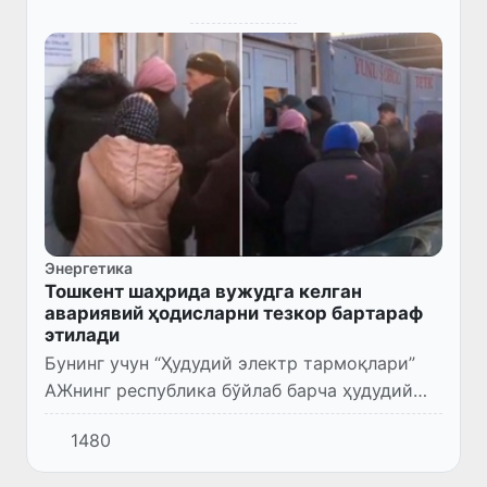
Энергетика
Тошкент шаҳрида вужудга келган
авариявий ҳодисларни тезкор бартараф
этилади
Бунинг учун “Ҳудудий электр тармоқлари”
АЖнинг республика бўйлаб барча ҳудудий
филиалларидан қўшимча кучлар сафарбар
1480
этилган.