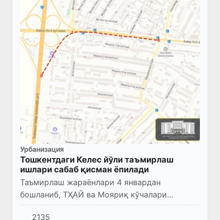
Урбанизация
Тошкентдаги Келес йўли таъмирлаш
ишлари сабаб қисман ёпилади
Таъмирлаш жараёнлари 4 январдан
бошланиб, ТҲАЙ ва Мояриқ кўчалари
оралиғини ўз ичига олади.
2135