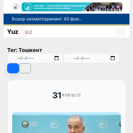
Бозор хизматларининг 40 фоиздан ортиғи пойтахт ҳиссасига тўғри келмоқда
“Мен таниган Ўзбекистон!”
Yuz
uz
Адолат, холислик, ростлик ва ҳалоллик муҳитини яратишга қаратилган янги қонун тафсилоти
Ўзбекистонда зилзила содир бўлди
Тег: Тошкент
Хорватияда юк ва йўловчи поездларининг тўқнашиб кетиши оқибатида 24 киши жабрланди
31
10:17
ЯНВ