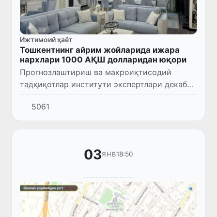
Ижтимоий ҳаёт
Тошкентнинг айрим жойларида ижара
нархлари 1000 АҚШ долларидан юқори
Прогнозлаштириш ва макроиқтисодий
тадқиқотлар институти экспертлари декабрь
ойида Тошкент шаҳрида хонадонлар учун
5061
таклиф этилаётган ижара нархларидаги
ўзгаришларни таҳлил қилди.
03
18:50
ЯНВ