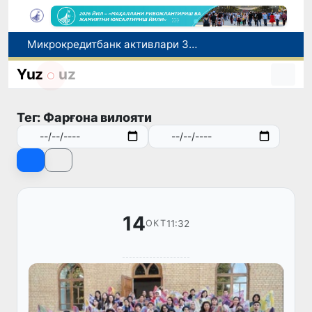
Микрокредитбанк активлари 30,7 трлн сўмга етди, Fitch рейтингни BB даражасига оширди
Малайзия Марказий Осиёда тиббий туризм йўналиши сифатидаги мавқеини мустаҳкамламоқда
Yuz
uz
Польшадаги элчихона кўмагида она ва бола Ватанга қайтарилди
Наманган шаҳрининг собиқ ҳокими Анвар Отаходжаевга нисбатан 11 йилга озодликдан маҳрум қилиш жазоси тайинланди
Тег: Фарғона вилояти
UZCERT давлат ташкилотлари ва корхоналарни оммавий киберҳужумлар ҳақида огоҳлантирди
14
11:32
ОКТ