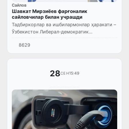
Сайлов
Шавкат Мирзиёев фарғоналик
сайловчилар билан учрашди
Тадбиркорлар ва ишбилармонлар ҳаракати –
Ўзбекистон Либерал-демократик
партиясидан Ўзбекистон Республикаси
8629
Президентлигига номзод Шавкат Мирзиёев
28 сентябрь куни Фарғона вилояти с...
28
15:49
СЕН