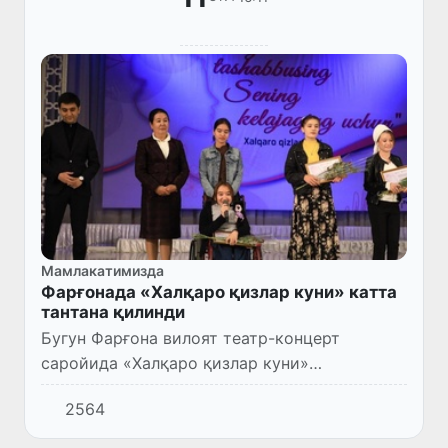
Мамлакатимизда
Фарғонада «Халқаро қизлар куни» катта
тантана қилинди
Бугун Фарғона вилоят театр-концерт
саройида «Халқаро қизлар куни»
муносабати билан «Сенинг ташаббусинг -
2564
сенинг келажагинг учун» шиори остида
байрам тадбири бўлиб ўтди.