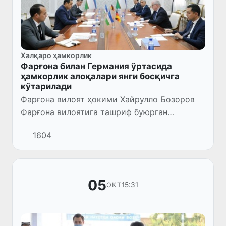
Халқаро ҳамкорлик
Фарғона билан Германия ўртасида
ҳамкорлик алоқалари янги босқичга
кўтарилади
Фарғона вилоят ҳокими Хайрулло Бозоров
Фарғона вилоятига ташриф буюрган
Германиянинг Ўзбекистондаги янги
1604
фавқулодда ва мухтор элчиси Тило
Клиннерни ва мамлакатимизда фаолият
юритаё...
05
15:31
ОКТ