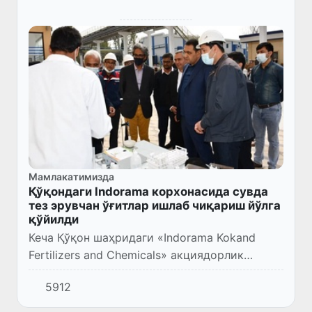
Мамлакатимизда
Қўқондаги Indorama корхонасида сувда
тез эрувчан ўғитлар ишлаб чиқариш йўлга
қўйилди
Кеча Қўқон шаҳридаги «Indorama Kokand
Fertilizers and Chemicals» акциядорлик
жамиятида янги ишлаб чиқариш цехи ишга
5912
туширилди.