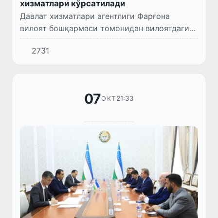
хизматлари кўрсатилади
Давлат хизматлари агентлиги Фарғона
вилоят бошқармаси томонидан вилоятдаги
19 туман ва шаҳарлари марказий деҳқон
2731
бозорларида «Ўзимиз келдик» акцияси
ташкил этилди.
07
21:33
ОКТ