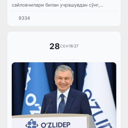
сайловчилари билан учрашувдан сўнг,
Бағдод тумани Гулистон маҳалласида бунёд
9334
этилган Маданият марказида санъат
намояндалари билан суҳбатлашди.
28
16:27
СЕН