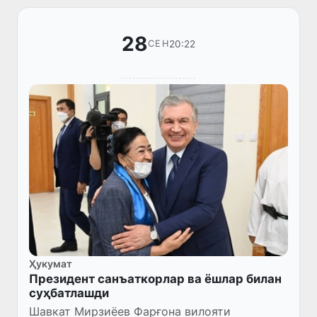
28
20:22
СЕН
Ҳукумат
Президент санъаткорлар ва ёшлар билан
суҳбатлашди
Шавкат Мирзиёев Фарғона вилояти