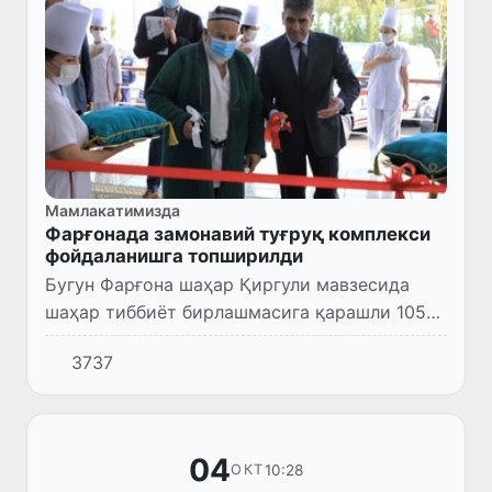
Мамлакатимизда
Фарғонада замонавий туғруқ комплекси
фойдаланишга топширилди
Бугун Фарғона шаҳар Қиргули мавзесида
шаҳар тиббиёт бирлашмасига қарашли 105
ўринга мўлжалланган янги туғруқ комплекси
3737
фойдаланишга топширилди.
04
10:28
ОКТ