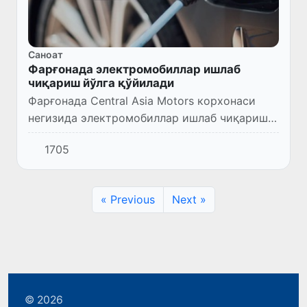
Саноат
Фарғонада электромобиллар ишлаб
чиқариш йўлга қўйилади
Фарғонада Central Asia Motors корхонаси
негизида электромобиллар ишлаб чиқариш
йўлга қўйилади.
1705
« Previous
Next »
© 2026