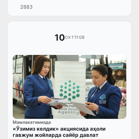
Истанбулга учиш кунлари ва вақти ўзгаради.
2883
10
11:08
ОКТ
Мамлакатимизда
«Ўзимиз келдик» акциясида аҳоли
гавжум жойларда сайёр давлат