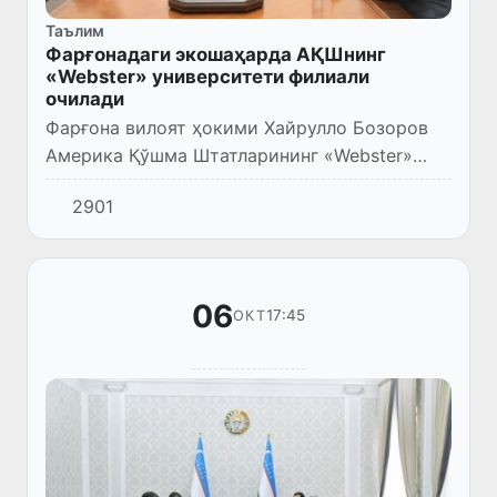
Таълим
Фарғонадаги экошаҳарда АҚШнинг
«Webster» университети филиали
очилади
Фарғона вилоят ҳокими Хайрулло Бозоров
Америка Қўшма Штатларининг «Webster»
университети президенти, доктор Джулиан
2901
Шустер бошчилигидаги делегацияни қабул
қилди.
06
17:45
ОКТ