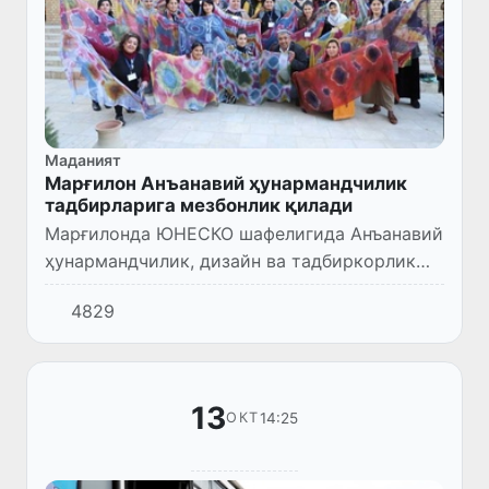
Маданият
Марғилон Анъанавий ҳунармандчилик
тадбирларига мезбонлик қилади
Марғилонда ЮНEСКО шафелигида Анъанавий
ҳунармандчилик, дизайн ва тадбиркорлик
кўникмалари бўйича 10 кунлик тренинглар
4829
бошланди.
13
14:25
ОКТ