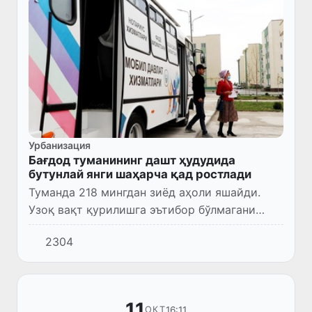
Урбанизация
Бағдод туманининг дашт ҳудудида
бутунлай янги шаҳарча қад ростлади
Туманда 218 мингдан зиёд аҳоли яшайди.
Узоқ вақт қурилишга эътибор бўлмагани
туфайли одамларнинг уй-жойга эҳтиёжи
2304
юқори эди.
11
16:11
ОКТ