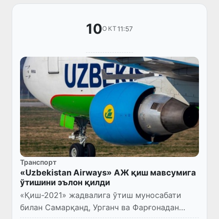
10
11:57
ОКТ
Транспорт
«Uzbekistan Airways» АЖ қиш мавсумига
ўтишини эълон қилди
«Қиш-2021» жадвалига ўтиш муносабати
билан Самарқанд, Урганч ва Фарғонадан