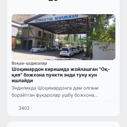
Воқеа-ҳодисалар
Шоҳимардон киришида жойлашган "Оқ-
қия" божхона пункти энди туну кун
ишлайди
Эндиликда Шоҳимардонга дам олгани
бораётган фуқаролар ушбу божхона
объектлари орқали исталган вақтда
3402
ҳаракатланиш имкониятига эга бўлдилар.