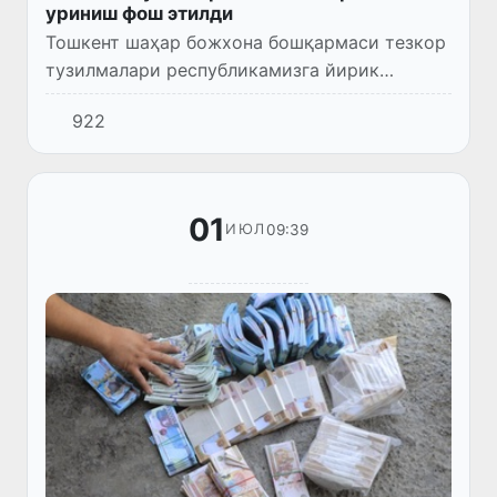
уриниш фош этилди
Тошкент шаҳар божхона бошқармаси тезкор
тузилмалари республикамизга йирик
миқдордаги тўқимачилик матоларини
922
божхона тўловларисиз олиб киришга бўлган
уринишларнинг олдини олди.
01
09:39
ИЮЛ