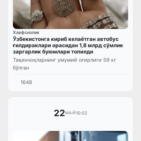
Хавфсизлик
Ўзбекистонга кириб келаётган автобус
ғилдираклари орасидан 1,8 млрд сўмлик
заргарлик буюмлари топилди
Тақинчоқларнинг умумий оғирлиги 59 кг
бўлган
1648
22
10:02
МАЙ