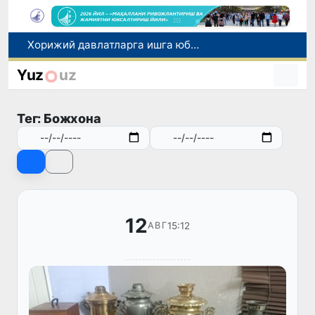
Хорижий давлатларга ишга юбориш билан боғлиқ фирибгарлик ҳолатлари фош этилди
Тошкентдан Буюк Британиянинг Манчестер шаҳрига тўғридан-тўғри авиақатновларни йўлга қўйиш масаласи кўриб чиқилмоқда
Экологик экспертиза энди экологик хавфларни олдиндан бошқариш тизимига айланади
Yuz
uz
Дам олиш кунлари Ўзбекистонда ҳаво 42 даражагача исийди
Хитой Марсдан олиб келинадиган тупроқни ўрганиш учун махсус лаборатория қуради
Тег: Божхона
12
15:12
АВГ