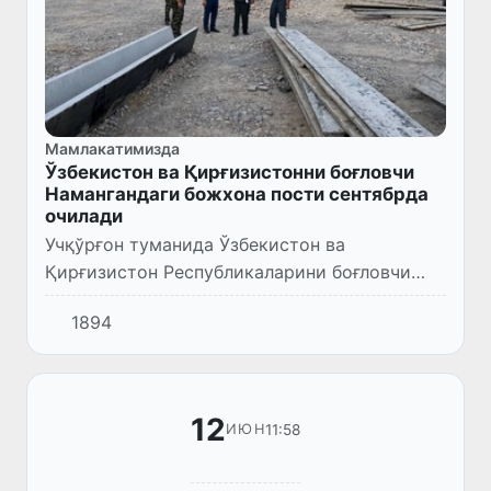
Мамлакатимизда
Ўзбекистон ва Қирғизистонни боғловчи
Намангандаги божхона пости сентябрда
очилади
Учқўрғон туманида Ўзбекистон ва
Қирғизистон Республикаларини боғловчи
чегара божхона постининг қурилиш ишлари
1894
жадаллашди.
12
11:58
ИЮН