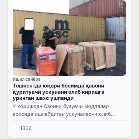
Яшил сайёра
Тошкентда юқори босимда ҳавони
қуритувчи ускунани олиб киришга
уринган шахс ушланди
У хориждан Озонни бузувчи моддалар
асосида ишлайдиган ускуналарни олиб
киришга уринган.
1336