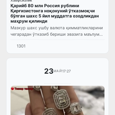
Хавфсизлик
Қарийб 80 млн Россия рублини
Қирғизистонга ноқонуний ўтказмоқчи
бўлган шахс 5 йил муддатга озодликдан
маҳрум қилинди
Мазкур шахс ушбу валюта қимматликларини
чегарадан ўтказиб бериши эвазига маълум
миқдорда хизмат ҳақи олиши керак бўлган
1301
ва бундай ноқонуний ҳаракатни муқаддам 4
маротаба амалга оши...
23
17:27
МАЙ