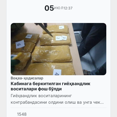
05
12:37
ИЮЛ
Воқеа-ҳодисалар
Кабинага беркитилган гиёҳвандлик
воситалари фош бўлди
Гиёҳвандлик воситаларининг
контрабандасини олдини олиш ва унга чек
қўйиш мақсадида Сурхондарё вилояти
1548
божхона бошқармаси ва ДХХ Сурхондарё