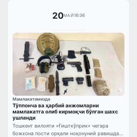
20
16:36
МАЙ
Мамлакатимизда
Тўппонча ва ҳарбий анжомларни
мамлакатга олиб кирмоқчи бўлган шахс
ушланди
Тошкент вилояти «Ғишткўприк» чегара
божхона пости орқали ноқонуний равишда