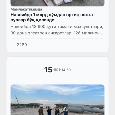
Мамлакатимизда
Навоийда 1 млрд сўмдан ортиқ сохта
пуллар йўқ қилинди
Навоийда 13 600 қути тамаки маҳсулотлари,
30 дона электрон сигаретлар, 126 миллион
сўмлик тиббий воситалари ҳамда 1 200 000
2280
000 сўмлик сохта пуллар йўқ қилинди. Бу
ҳақда Yuz.uz’га...
15
14:50
ИЮН