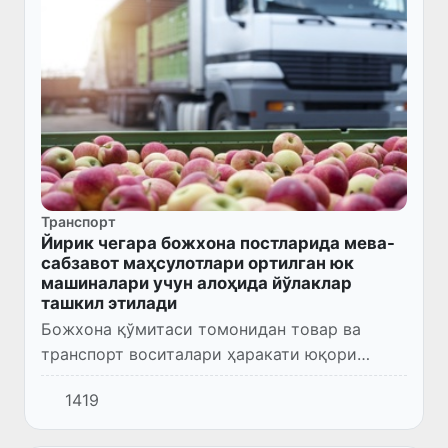
Транспорт
Йирик чегара божхона постларида мева-
сабзавот маҳсулотлари ортилган юк
машиналари учун алоҳида йўлаклар
ташкил этилади
Божхона қўмитаси томонидан товар ва
транспорт воситалари ҳаракати юқори
бўлган йирик чегара божхона постларида
1419
мева-сабзавот маҳсулотлари экспортини
устувор тартибда тезкорлик била...