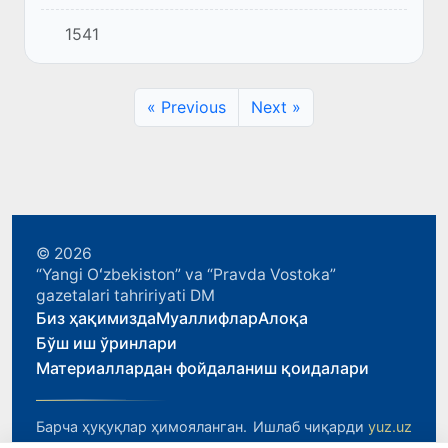
олиб киришга уринилган қурол тўхтатиб
1541
қолинди.
« Previous
Next »
© 2026
“Yangi Oʻzbekiston” va “Pravda Vostoka”
gazetalari tahririyati DM
Биз ҳақимизда
Муаллифлар
Алоқа
Бўш иш ўринлари
Материаллардан фойдаланиш қоидалари
Барча ҳуқуқлар ҳимояланган.
Ишлаб чиқарди
yuz.uz