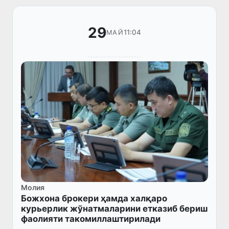
29
11:04
МАЙ
Молия
Божхона брокери ҳамда халқаро
курьерлик жўнатмаларини етказиб бериш
фаолияти такомиллаштирилади