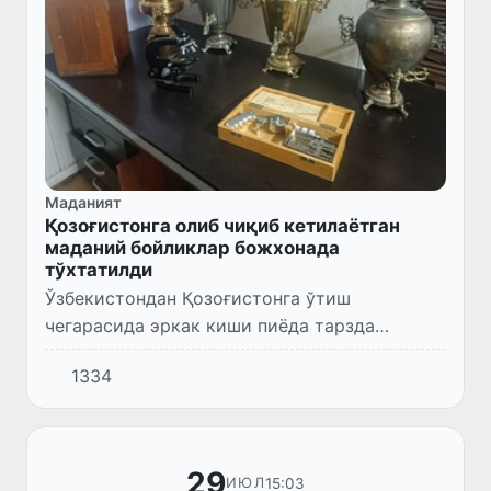
Маданият
Қозоғистонга олиб чиқиб кетилаётган
маданий бойликлар божхонада
тўхтатилди
Ўзбекистондан Қозоғистонга ўтиш
чегарасида эркак киши пиёда тарзда
маданий мерос ашёларини олиб ўтмоқчи
1334
бўлди.
29
15:03
ИЮЛ