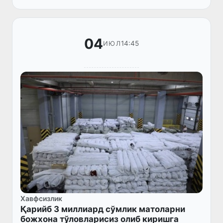
вилояти бўйича бошқармаси ходимлари
ҳамко...
04
14:45
ИЮЛ
Хавфсизлик
Қарийб 3 миллиард сўмлик матоларни
божхона тўловларисиз олиб киришга