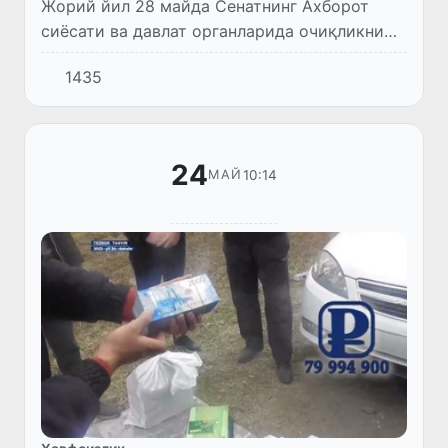
Жорий йил 28 майда Сенатнинг Ахборот
сиёсати ва давлат органларида очиқликни
таъминлаш масалалари қўмитаси мажлиси
1435
бўлиб ўтди.
24
10:14
МАЙ