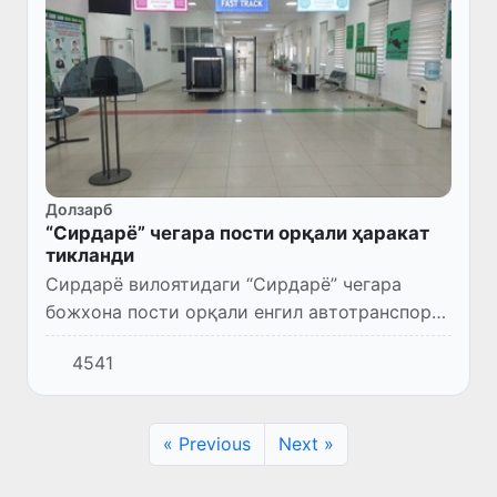
Долзарб
“Сирдарё” чегара пости орқали ҳаракат
тикланди
Сирдарё вилоятидаги “Сирдарё” чегара
божхона пости орқали енгил автотранспорт
воситалари ҳамда фуқаролар ҳаракати
4541
тикланди.
« Previous
Next »