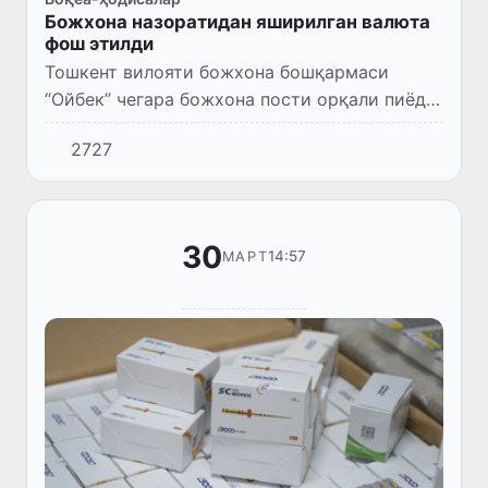
Божхона назоратидан яширилган валюта
фош этилди
Тошкент вилояти божхона бошқармаси
“Ойбек” чегара божхона пости орқали пиёда
тарзда чиқиб кетаётган фуқаронинг қўл
2727
юклари божхона назоратидан ўтказилганида
йўловчи божхона декларац...
30
14:57
МАРТ