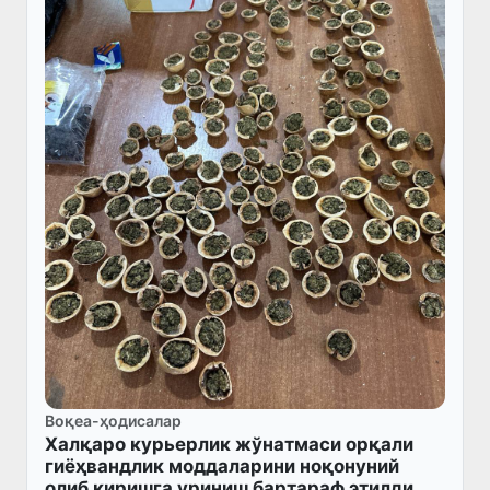
Воқеа-ҳодисалар
Халқаро курьерлик жўнатмаси орқали
гиёҳвандлик моддаларини ноқонуний
олиб киришга уриниш бартараф этилди