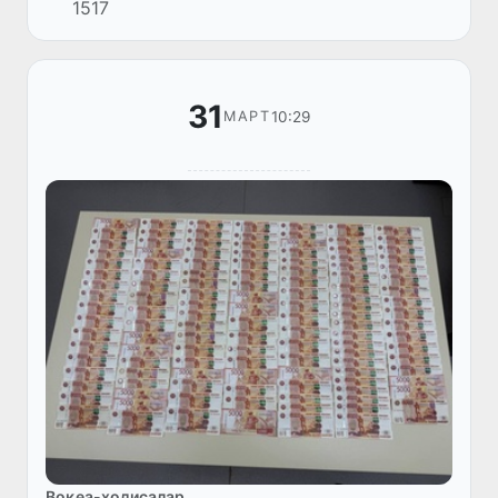
1517
тартибда божхона кўригидан ўтказилганида,
оғзаки сўровда маълум қилинмаган 3...
31
10:29
МАРТ
Воқеа-ҳодисалар