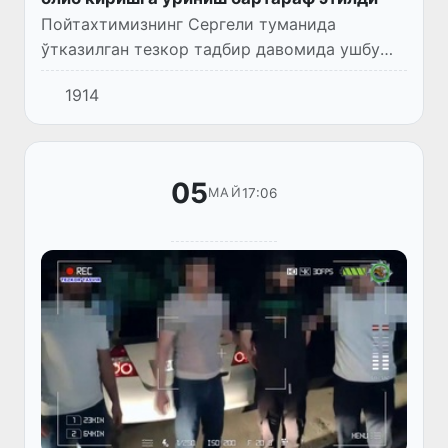
Пойтахтимизнинг Сергели туманида
ўтказилган тезкор тадбир давомида ушбу
жўнатмани қабул қилиб олишга келган 43
1914
ёшли фуқаро ҳам қўлга олинди.
05
17:06
МАЙ