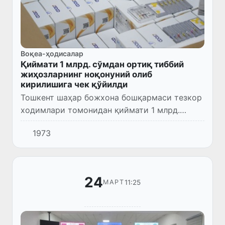
Воқеа-ҳодисалар
Қиймати 1 млрд. сўмдан ортиқ тиббий
жиҳозларнинг ноқонуний олиб
кирилишига чек қўйилди
Тошкент шаҳар божхона бошқармаси тезкор
ходимлари томонидан қиймати 1 млрд.
сўмдан ортиқ тиббий жиҳозларнинг
1973
ноқонуний олиб кирилишига чек қўйилди.
24
11:25
МАРТ