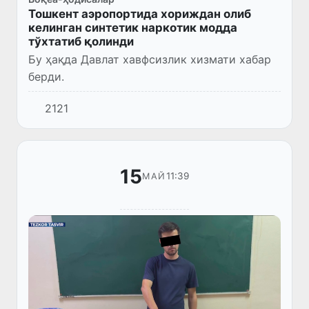
Тошкент аэропортида хориждан олиб
келинган синтетик наркотик модда
тўхтатиб қолинди
Бу ҳақда Давлат хавфсизлик хизмати хабар
берди.
2121
15
11:39
МАЙ