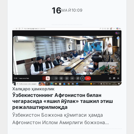
16
10:09
МАЙ
Халқаро ҳамкорлик
Ўзбекистоннинг Афғонистон билан
чегарасида «яшил йўлак» ташкил этиш
режалаштирилмоқда
Ўзбекистон Божхона қўмитаси ҳамда
Афғонистон Ислом Амирлиги божхона
органлари масъул вакиллари иштирокида