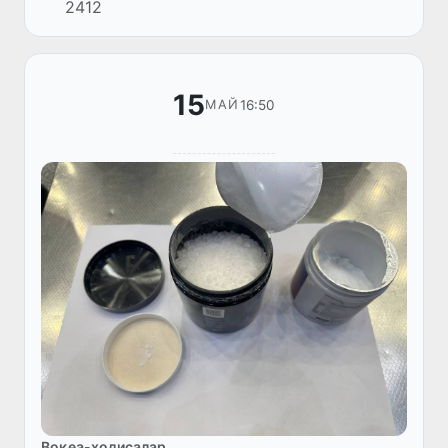
2412
онлайн форматда икки томонлама учрашув
бўлиб ўтди.
15
16:50
МАЙ
Воқеа-ҳодисалар