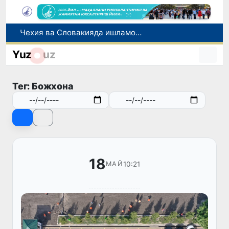
Чехия ва Словакияда ишламоқчи бўлган тиббиёт мутахассислари рўйхатга олинади
Боланинг фамилиясига отасининг исмини беришга рухсат берилади
Yuz
uz
Беҳруз Каримов фаолиятини Швейцариянинг «Лугано» клубида давом эттиради
Экстремистик ташкилотлар ва материалларнинг электрон реестри юритилади
Тег: Божхона
Ўзбекистонда 2025 йилда коррупцияга оид жиноятлар бўйича 7 517 нафар шахс жавобгарликка тортилган
18
10:21
МАЙ