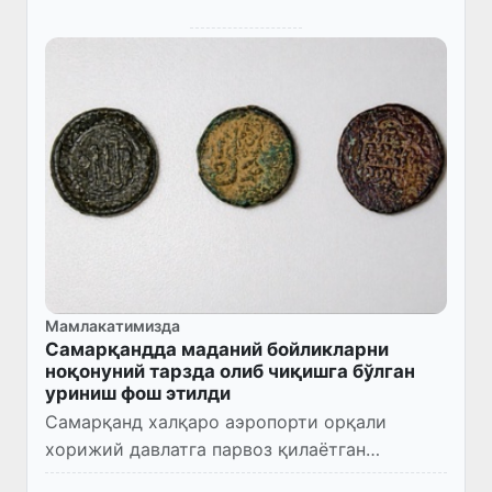
Мамлакатимизда
Самарқандда маданий бойликларни
ноқонуний тарзда олиб чиқишга бўлган
уриниш фош этилди
Самарқанд халқаро аэропорти орқали
хорижий давлатга парвоз қилаётган
йўловчининг қўл сумкаси ўрнатилган