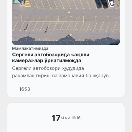
Мамлакатимизда
Сергели автобозорида «ақлли
камера»лар ўрнатилмоқда
Сергели автобозори ҳудудида
рақамлаштириш ва замонавий бошқарув
тизимини жорий этиш ишлари давом
1653
этмоқда. Бу ҳақда Божхона қўмитаси
маълум қилди.
17
16:16
МАЙ