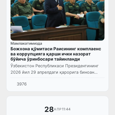
Мамлакатимизда
Божхона қўмитаси Раисининг комплаенс
ва коррупцияга қарши ички назорат
бўйича ўринбосари тайинланди
Ўзбекистон Республикаси Президентининг
2026 йил 29 апрелдаги қарорига биноан
Бобур Саломович Исмоилов Божхона
3976
қўмитаси Раисининг комплаенс ва
коррупцияга қарши ички назорат бўйича...
28
11:44
АПР