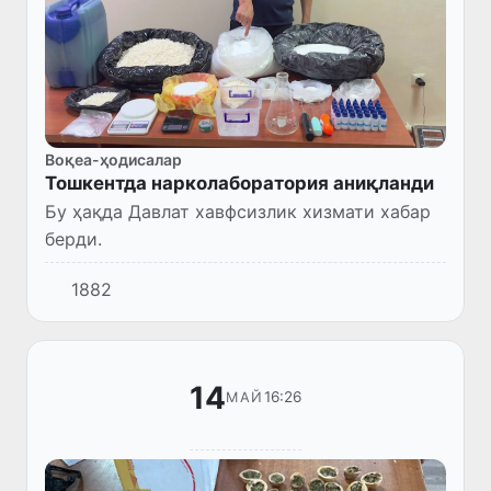
Воқеа-ҳодисалар
Тошкентда нарколаборатория аниқланди
Бу ҳақда Давлат хавфсизлик хизмати хабар
берди.
1882
14
16:26
МАЙ