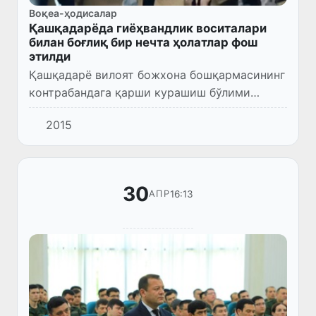
Воқеа-ҳодисалар
Қашқадарёда гиёҳвандлик воситалари
билан боғлиқ бир нечта ҳолатлар фош
этилди
Қашқадарё вилоят божхона бошқармасининг
контрабандага қарши курашиш бўлими
ходимлари томонидан вилоят ДХХ ҳамда
2015
ИИБ органлари билан ҳамкорликда Қарши
шаҳрида тезкор тадбир ўтказилд...
30
16:13
АПР