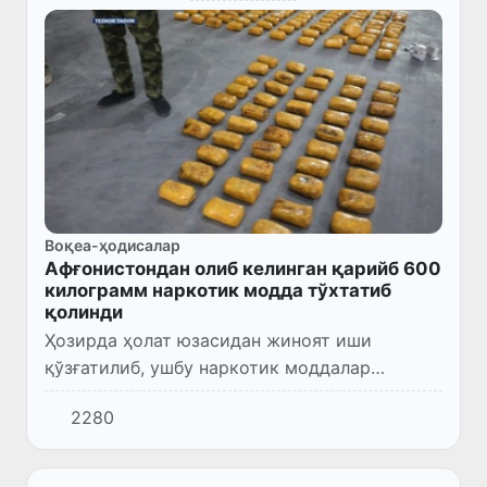
Воқеа-ҳодисалар
Афғонистондан олиб келинган қарийб 600
килограмм наркотик модда тўхтатиб
қолинди
Ҳозирда ҳолат юзасидан жиноят иши
қўзғатилиб, ушбу наркотик моддалар
эгаларини қўлга олиш чоралари кўрилмоқда.
2280