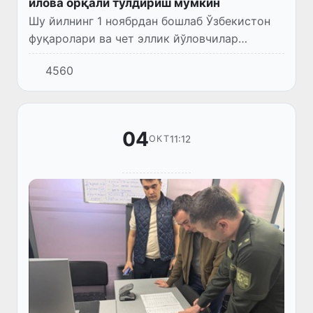
илова орқали тўлдириш мумкин
Шу йилнинг 1 ноябрдан бошлаб Ўзбекистон
фуқаролари ва чет эллик йўловчилар
божхона декларациясини мобил илова
4560
орқали онлайн тарзда тўлдириш
имкониятига эга бўлади.
04
11:12
ОКТ