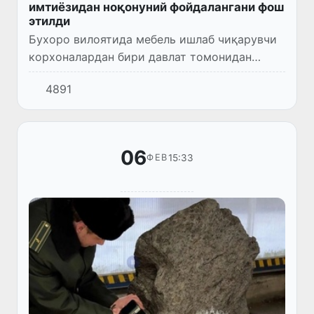
имтиёзидан ноқонуний фойдалангани фош
этилди
Бухоро вилоятида мебель ишлаб чиқарувчи
корхоналардан бири давлат томонидан
берилган имтиёзларни суиистеъмол қилишга
4891
урингани фош этилди.
06
15:33
ФЕВ