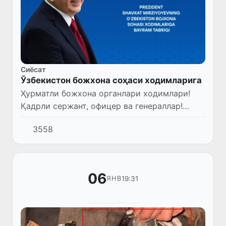
Сиёсат
Ўзбекистон божхона соҳаси ходимларига
Ҳурматли божхона органлари ходимлари!
Қадрли сержант, офицер ва генераллар!
Муҳтарам фахрийлар!
3558
06
19:31
ЯНВ