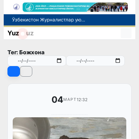
Ўзбекистон Журналистлар уюшмаси қошида Блогерлар ижодий кенгаши ташкил этилди
Кредит ва молиявий хизматлар рекламасига огоҳлантириш талаби киритилади
Yuz
uz
FOTON ва MKBANK стратегик ҳамкорлик ва бўлиб тўлаш шартлари!
Тошкентда 4 килограммдан ортиқ гиёҳвандлик воситаларининг «закладка» усулида тарқатилишига чек қўйилди
Тег: Божхона
Экстремистик ташкилотлар ва материалларнинг электрон реестри юритилади
04
12:32
МАРТ