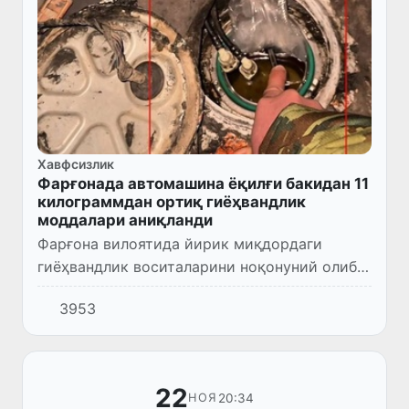
Хавфсизлик
Фарғонада автомашина ёқилғи бакидан 11
килограммдан ортиқ гиёҳвандлик
моддалари аниқланди
Фарғона вилоятида йирик миқдордаги
гиёҳвандлик воситаларини ноқонуний олиб
киришга уриниш бартараф этилди.
3953
22
20:34
НОЯ