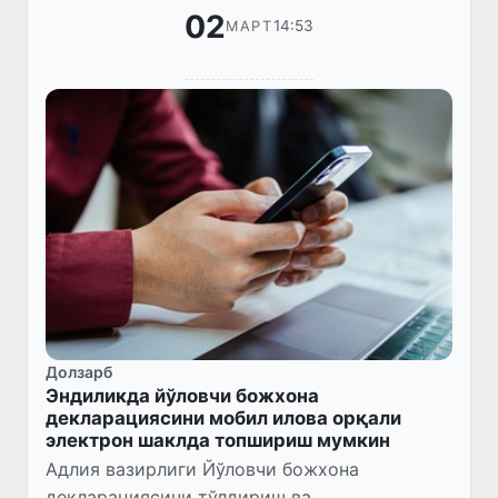
02
14:53
МАРТ
Долзарб
Эндиликда йўловчи божхона
декларациясини мобил илова орқали
электрон шаклда топшириш мумкин
Адлия вазирлиги Йўловчи божхона
декларациясини тўлдириш ва