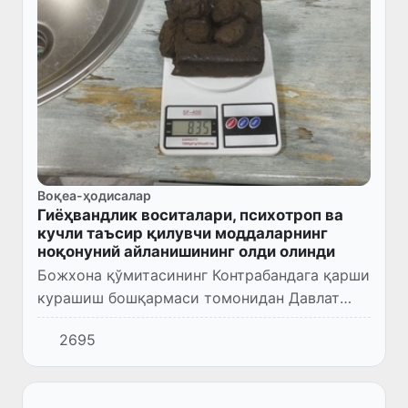
Воқеа-ҳодисалар
Гиёҳвандлик воситалари, психотроп ва
кучли таъсир қилувчи моддаларнинг
ноқонуний айланишининг олди олинди
Божхона қўмитасининг Контрабандага қарши
курашиш бошқармаси томонидан Давлат
хавфсизлик хизмати ва Ички ишлар
2695
вазирлиги ходимлари билан ҳамкорликда
Сергели туманида гиёҳвандлик вос...