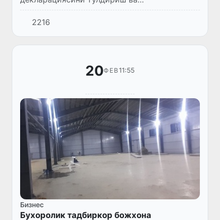
расмийлаштириш тартиби тўғрисидаги
2216
йўриқномага ўзгартириш ва қўшимчаларни
давлат рўйхатидан ўтказди.
20
11:55
ФЕВ
Бизнес
Бухоролик тадбиркор божхона