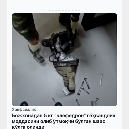
Хавфсизлик
Божхонадан 5 кг “клефедрон” гёҳвандлик
моддасини олиб ўтмоқчи бўлган шахс
қўлга олинди