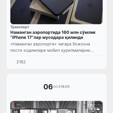
Транспорт
Наманган аэропортида 160 млн сўмлик
“iPhone 17”лар мусодара қилинди
«Наманган аэропорти» чегара божхона
пости ходимлари мобил қурилмаларни
мамлакатга яширинча олиб киришга бўлган
2182
қатор уринишларни аниқлади.
06
18:05
НОЯ