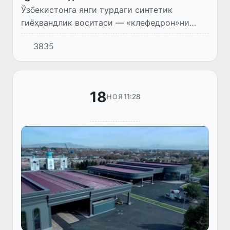
Ўзбекистонга янги турдаги синтетик
гиёҳвандлик воситаси — «клефедрон»ни
олиб киришга уриниш божхоначилар
3835
томонидан тўхтатилди.
18
11:28
НОЯ