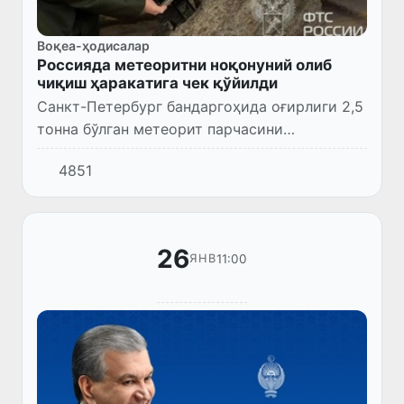
Воқеа-ҳодисалар
Россияда метеоритни ноқонуний олиб
чиқиш ҳаракатига чек қўйилди
Санкт-Петербург бандаргоҳида оғирлиги 2,5
тонна бўлган метеорит парчасини
контрабанда йўли билан олиб чиқиш
4851
ҳаракати фош этилди.
26
11:00
ЯНВ