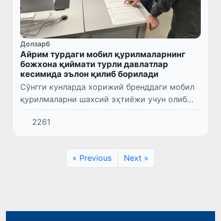
Долзарб
Айрим турдаги мобил қурилмаларнинг
божхона қиймати турли давлатлар
кесимида эълон қилиб борилади
Сўнгги кунларда хорижий бренддаги мобил
қурилмаларни шахсий эҳтиёжи учун олиб
кираётган йўловчилар божхона
2261
тўловларининг қимматлиги бўйича
ижтимоий тармоқларда норозилик
билдирмоқд...
« Previous
Next »