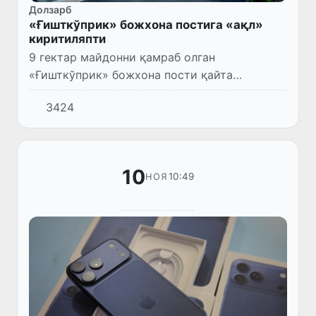
Долзарб
«Ғишткўприк» божхона постига «ақл»
киритиляпти
9 гектар майдонни қамраб олган
«Ғишткўприк» божхона пости қайта
қурилгач, шунчаки рақамлашган пост эмас,
3424
балки интеллектуал божхона пости сифатида
қайта намоён бўлади.
10
10:49
НОЯ