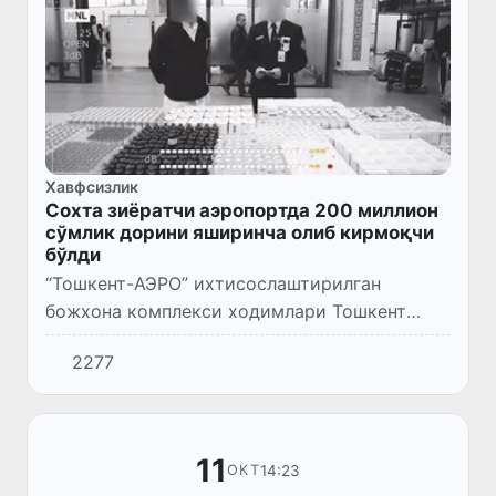
Хавфсизлик
Сохта зиёратчи аэропортда 200 миллион
сўмлик дорини яширинча олиб кирмоқчи
бўлди
“Тошкент-АЭРО” ихтисослаштирилган
божхона комплекси ходимлари Тошкент
халқаро аэропортида йирик миқдордаги
2277
дори воситаларини яширинча олиб киришга
бўлган навбатдаги уринишни фош қи...
11
14:23
ОКТ