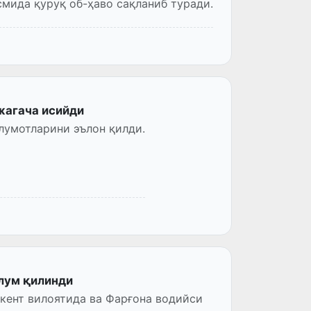
смида қуруқ об-ҳаво сақланиб туради.
жагача исийди
лумотларини эълон қилди.
лум қилинди
шкент вилоятида ва Фарғона водийси