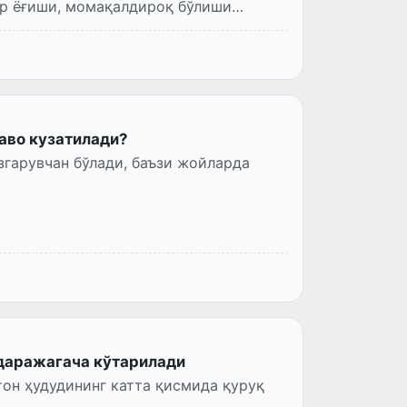
ир ёғиши, момақалдироқ бўлиши
аво кузатилади?
ўзгарувчан бўлади, баъзи жойларда
 даражагача кўтарилади
тон ҳудудининг катта қисмида қуруқ