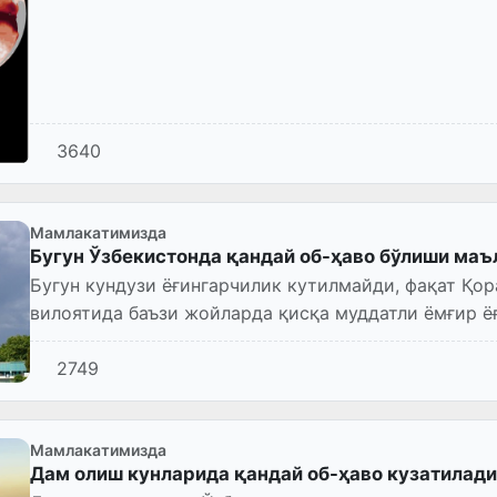
3640
Мамлакатимизда
Бугун Ўзбекистонда қандай об-ҳаво бўлиши маъ
Бугун кундузи ёғингарчилик кутилмайди, фақат Қо
вилоятида баъзи жойларда қисқа муддатли ёмғир ё
2749
Мамлакатимизда
Дам олиш кунларида қандай об-ҳаво кузатилади