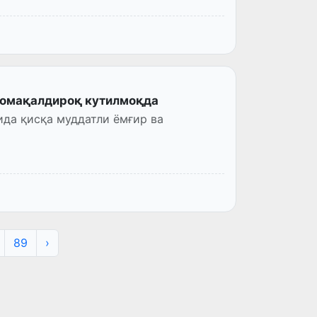
момақалдироқ кутилмоқда
да қисқа муддатли ёмғир ва
89
›