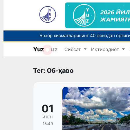
“Мен таниган Ўзбекистон!”
Yuz
uz
Сиёсат
Иқтисодиёт
Ўзбекистонда зилзила содир бўлди
Тег: Об-ҳаво
01
ИЮН
15:49