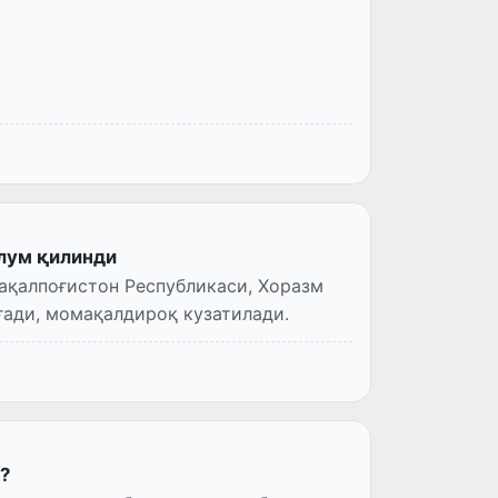
лум қилинди
рақалпоғистон Республикаси, Хоразм
ғади, момақалдироқ кузатилади.
?