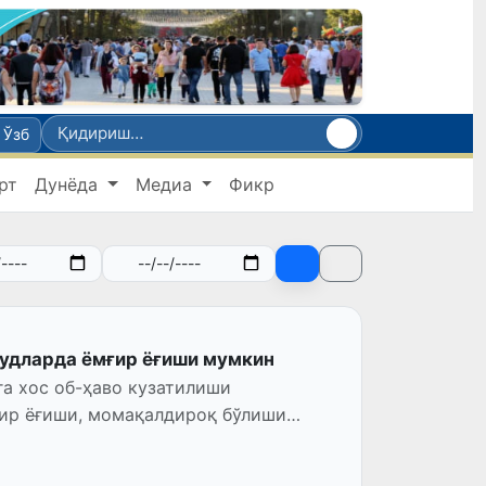
Ўзб
рт
Дунёда
Медиа
Фикр
дудларда ёмғир ёғиши мумкин
га хос об-ҳаво кузатилиши
ғир ёғиши, момақалдироқ бўлиши