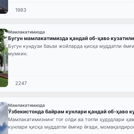
1983
Мамлакатимизда
Бугун мамлакатимизда қандай об-ҳаво кузатил
Бугун кундузи баъзи жойларда қисқа муддатли ёмғ
мумкин.
2247
Мамлакатимизда
Ўзбекистонда байрам кунлари қандай об-ҳаво к
Мамлакатимизнинг тоғ олди ва тоғли ҳудудлари ҳав
кунлари қисқа муддатли ёмғир ёғади, момақалдиро