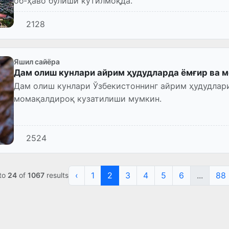
об-ҳаво бўлиши кутилмоқда.
2128
Яшил сайёра
Дам олиш кунлари айрим ҳудудларда ёмғир ва 
Дам олиш кунлари Ўзбекистоннинг айрим ҳудудлари
момақалдироқ кузатилиши мумкин.
2524
‹
1
2
3
4
5
6
...
88
to
24
of
1067
results