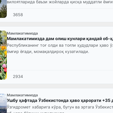
вилоятларида баъзи жойларда қисқа муддатли ёмғ
мумкин.
3658
Мамлакатимизда
Мамлакатимизда дам олиш кунлари қандай об-ҳ
Рeспубликанинг тоғ олди ва тоғли ҳудудлари ҳаво 
ёмғир ёғади, момақалдироқ кузатилади.
2934
Мамлакатимизда
Ушбу ҳафтада Ўзбекистонда ҳаво ҳарорати +35
Ўзгидромет хабарига кўра, бугун ва эртага Ўзбекис