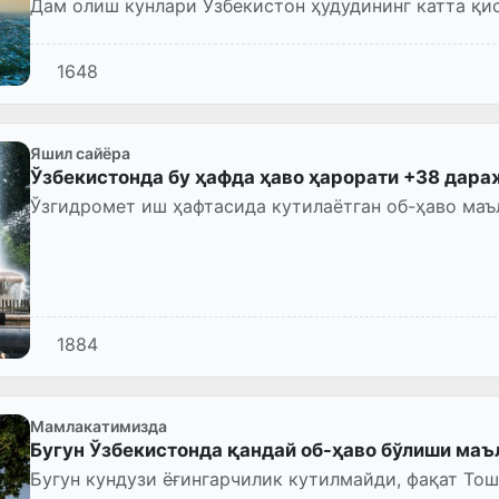
Дам олиш кунлари Ўзбекистон ҳудудининг катта қи
1648
Яшил сайёра
Ўзбекистонда бу ҳафда ҳаво ҳарорати +38 дара
Ўзгидромет иш ҳафтасида кутилаётган об-ҳаво маъ
1884
Мамлакатимизда
Бугун Ўзбекистонда қандай об-ҳаво бўлиши маъ
Бугун кундузи ёғингарчилик кутилмайди, фақат То