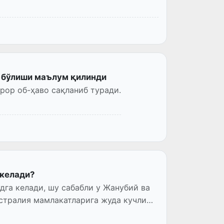
о бўлиши маълум қилинди
рор об-ҳаво сақланиб туради.
 келади?
дга келади, шу сабабли у Жанубий ва
стралия мамлакатларига жуда кучли