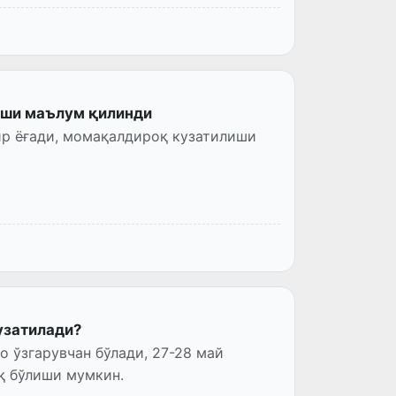
иши маълум қилинди
ир ёғади, момақалдироқ кузатилиши
узатилади?
о ўзгарувчан бўлади, 27-28 май
қ бўлиши мумкин.