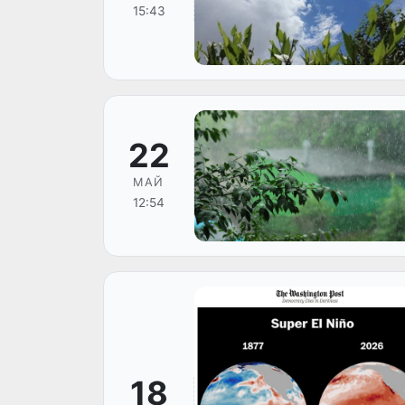
15:43
22
МАЙ
12:54
18