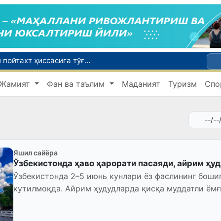
Бозор хизматларининг 40 фоиздан ортиғи пойтахт ҳиссасига тўғри келмоқда
Адолат, холислик, ростлик ва ҳалоллик муҳитини яратишга қаратилган янги қонун тафсилоти
Жамият
Фан ва таълим
Маданият
Туризм
Спо
Хорватияда юк ва йўловчи поездларининг тўқнашиб кетиши оқибатида 24 киши жабрланди
Яшил сайёра
Ўзбекистонда ҳаво ҳарорати пасаяди, айрим ҳу
Ўзбекистонда 2–5 июнь кунлари ёз фаслининг боши
кутилмоқда. Айрим ҳудудларда қисқа муддатли ём
мумкин.