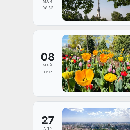
МАЙ
08:56
08
МАЙ
11:17
27
АПР