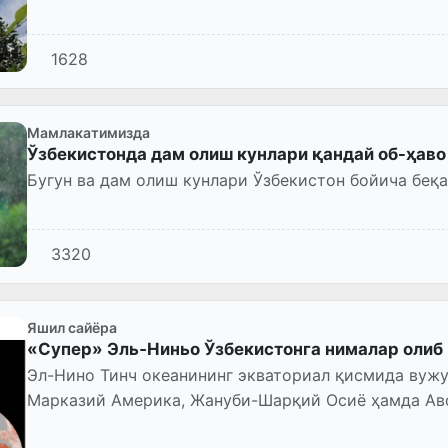
1628
Мамлакатимизда
Ўзбекистонда дам олиш кунлари қандай об-ҳав
Бугун ва дам олиш кунлари Ўзбекистон бойича беқа
3320
Яшил сайёра
«Супер» Эль‑Ниньо Ўзбекистонга нималар олиб
Эл-Нино Тинч океанининг экваториал қисмида вужу
Марказий Америка, Жануби-Шарқий Осиё ҳамда Ав
таъсир этади.