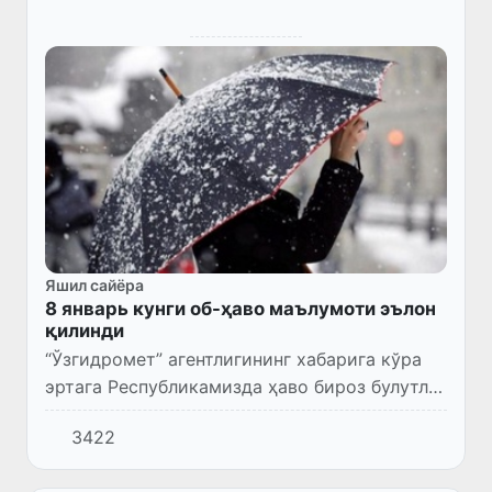
Яшил сайёра
8 январь кунги об-ҳаво маълумоти эълон
қилинди
“Ўзгидромет” агентлигининг хабарига кўра
эртага Республикамизда ҳаво бироз булутли
бўлади, кечаси ва эрталаб баъзи жойларда
3422
қор ёғиши мумкин.