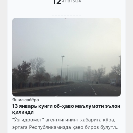
12
15:24
ЯНВ
Яшил сайёра
13 январь кунги об-ҳаво маълумоти эълон
қилинди
“Ўзгидромет“ агентлигининг хабарига кўра,
эртага Республикамизда ҳаво бироз булутли