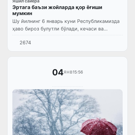
Яшил сайёра
Эртага баъзи жойларда қор ёғиши
мумкин
Шу йилнинг 6 январь куни Республикамизда
ҳаво бироз булутли бўлади, кечаси ва
эрталаб баъзи жойларда ёғингарчилик
2674
(ёмғир, қор) бўлиши мумкин.
04
15:56
ЯНВ