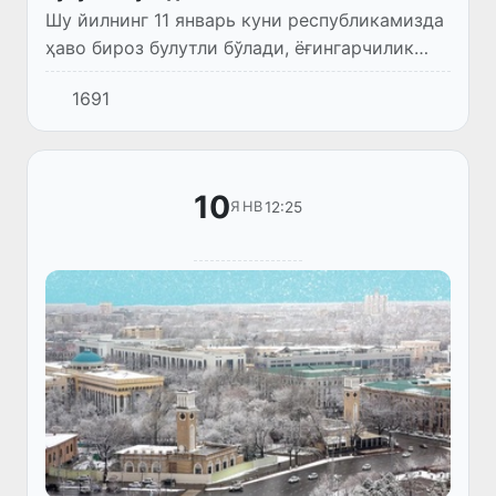
Шу йилнинг 11 январь куни республикамизда
ҳаво бироз булутли бўлади, ёғингарчилик
кутилмайди. Баъзи жойларга туман тушиши
1691
мумкин.
10
12:25
ЯНВ