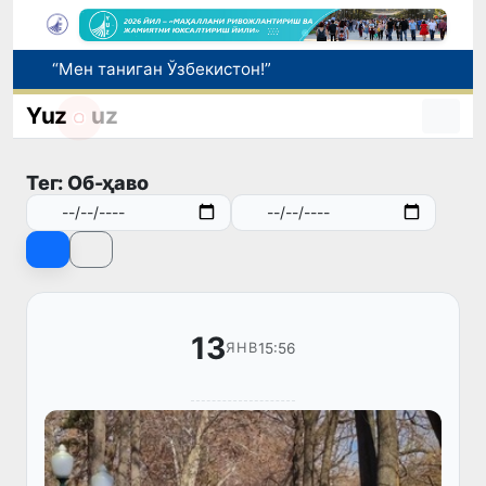
“Мен таниган Ўзбекистон!”
Адолат, холислик, ростлик ва ҳалоллик муҳитини яратишга қаратилган янги қонун тафсилоти
Yuz
uz
Ўзбекистонда зилзила содир бўлди
Сифатини тасдиқловчи ҳужжатлари бўлмаган дори воситаларининг муомалага киритилишининг олди олинди
Бозор хизматларининг 40 фоиздан ортиғи пойтахт ҳиссасига тўғри келмоқда
Тег: Об-ҳаво
13
15:56
ЯНВ