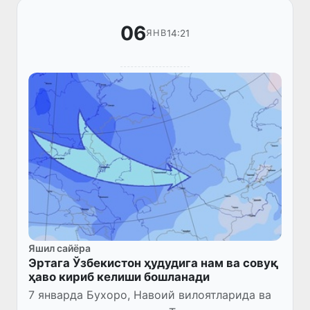
06
14:21
ЯНВ
Яшил сайёра
Эртага Ўзбекистон ҳудудига нам ва совуқ
ҳаво кириб келиши бошланади
7 январда Бухоро, Навоий вилоятларида ва