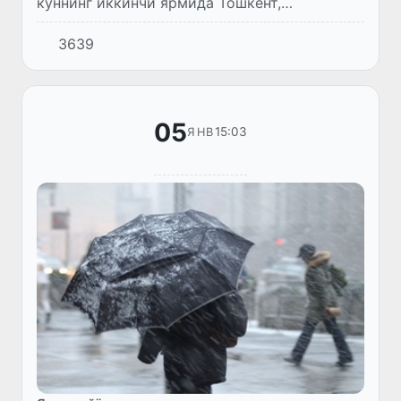
куннинг иккинчи ярмида Тошкент,
Самарқанд, Жиззах, Сирдарё вилоятларида
3639
баъзи жойларда ёғингарчилик (ёмғир, қор)
бўлади.
05
15:03
ЯНВ