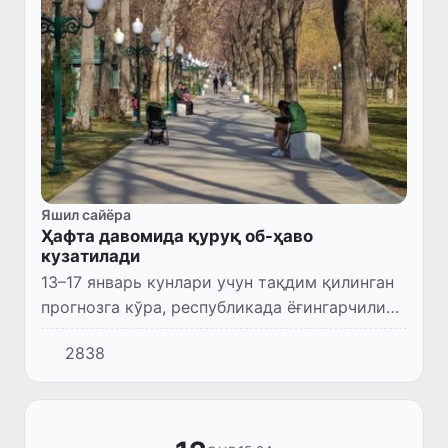
Яшил сайёра
Ҳафта давомида қуруқ об-ҳаво
кузатилади
13–17 январь кунлари учун тақдим қилинган
прогнозга кўра, республикада ёғингарчилик
кузатилмайди.
2838