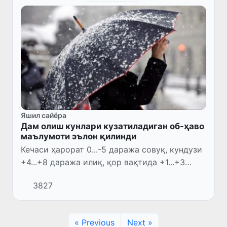
Яшил сайёра
Дам олиш кунлари кузатиладиган об-ҳаво
маълумоти эълон қилинди
Кечаси ҳарорат 0...-5 даража совуқ, кундузи
+4...+8 даража илиқ, қор вақтида +1...+3
даража илиқ бўлади.
3827
« Previous
Next »