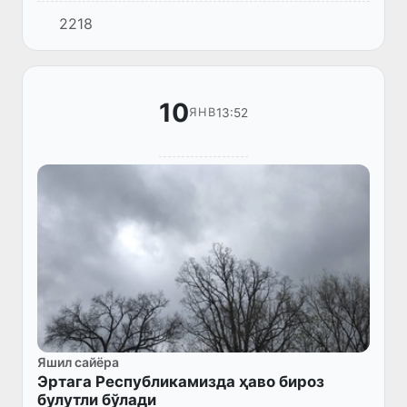
бўлади, ёғингарчилик кутилмайди. Баъзи
2218
жойларга туман тушиши мумкин.
10
13:52
ЯНВ
Яшил сайёра
Эртага Республикамизда ҳаво бироз
булутли бўлади