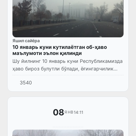
Яшил сайёра
10 январь куни кутилаётган об-ҳаво
маълумоти эълон қилинди
Шу йилнинг 10 январь куни Республикамизда
ҳаво бироз булутли бўлади, ёғингарчилик
кутилмайди. Кечаси ва эрталаб туман
3540
тушиши мумкин. Шамол шарқдан 3-12 м/с
тезликда эсади.
08
14:11
ЯНВ