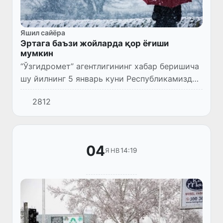
Яшил сайёра
Эртага баъзи жойларда қор ёғиши
мумкин
“Ўзгидромет” агентлигининг хабар беришича
шу йилнинг 5 январь куни Республикамизда
ҳаво бироз булутли бўлади, кечаси ва
2812
эрталаб баъзи жойларда бироз қор ёғиши
мумкин.
04
14:19
ЯНВ