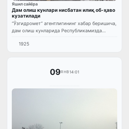
Яшил сайёра
Дам олиш кунлари нисбатан илиқ об-ҳаво
кузатилади
“Ўзгидромет“ агентлигининг хабар беришича,
дам олиш кунларида Республикамизда
ёғингарчиликсиз кам булутли об-ҳаво
1925
кузатилади. Ҳарорат кечаси 0…-3 даража,
кундузи +5…+11 даража бўла...
09
14:01
ЯНВ