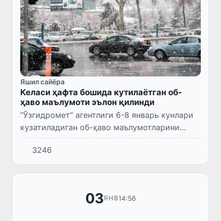
Яшил сайёра
Келаси ҳафта бошида кутилаётган об-
ҳаво маълумоти эълон қилинди
“Ўзгидромет” агентлиги 6-8 январь кунлари
кузатиладиган об-ҳаво маълумотларини
эълон қилди.
3246
03
14:56
ЯНВ