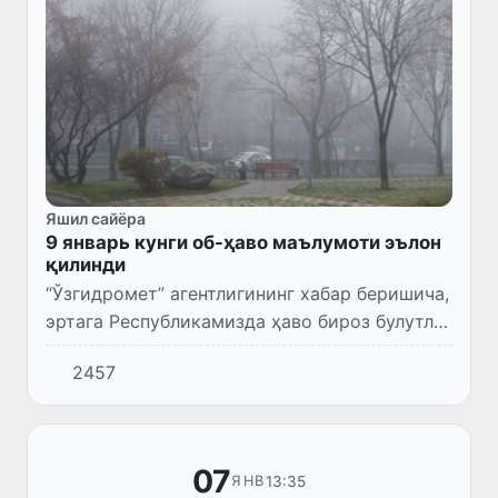
Яшил сайёра
9 январь кунги об-ҳаво маълумоти эълон
қилинди
“Ўзгидромет” агентлигининг хабар беришича,
эртага Республикамизда ҳаво бироз булутли
бўлади, ёғингарчилик кутилмайди. Кечаси ва
2457
эрталаб туман тушиши мумкин.
07
13:35
ЯНВ