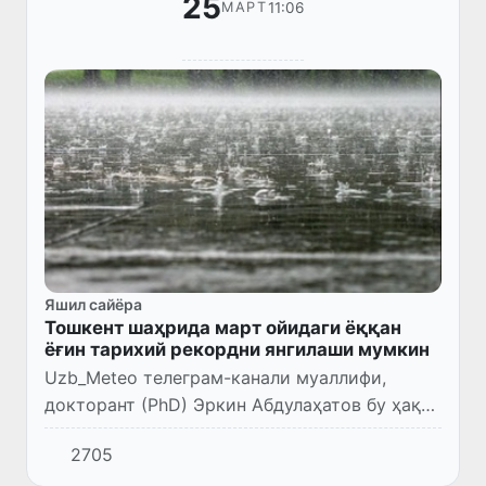
25
11:06
МАРТ
Яшил сайёра
Тошкент шаҳрида март ойидаги ёққан
ёғин тарихий рекордни янгилаши мумкин
Uzb_Meteo телеграм-канали муаллифи,
докторант (PhD) Эркин Абдулаҳатов бу ҳақда
маълум қилди.
2705