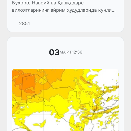
Бухоро, Навоий ва Қашқадарё
вилоятларининг айрим ҳудудларида кучли
шамол кўтарилиши кутилмоқда.
2851
03
12:36
МАРТ