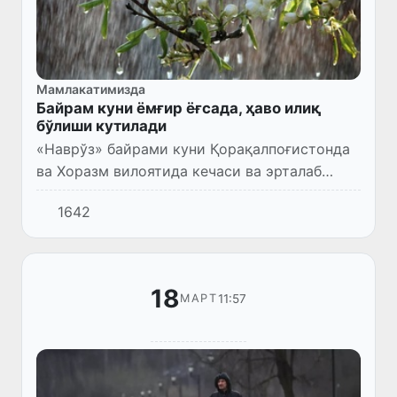
Мамлакатимизда
Байрам куни ёмғир ёғсада, ҳаво илиқ
бўлиши кутилади
«Наврўз» байрами куни Қорақалпоғистонда
ва Хоразм вилоятида кечаси ва эрталаб
баъзи жойларда бироз қор ёғади.
1642
18
11:57
МАРТ