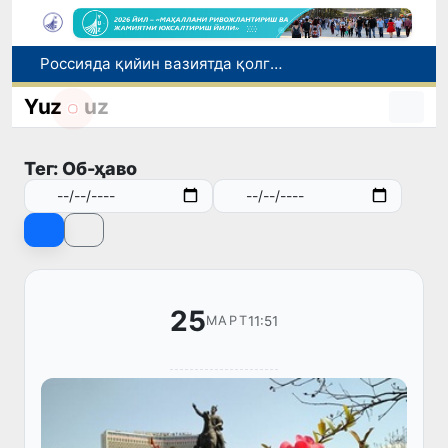
Россияда қийин вазиятда қолган юзлаб ўзбекистонликлар ортга қайтарилди
2030 йилгача хавфли чиқиндиларни қайта ишлаш даражаси 20 фоизга етказилади
Ўзбекистон илк бор Халқаро информатика олимпиадаси — IOI 2026га мезбонлик қилади
Yuz
uz
Тошкентда ППХ инспектори 13 ёшли болани қутқариб қолди
Ўзбекистонда Барқарор ривожланиш мақсадлари ойлигига старт берилди
Тег: Об-ҳаво
25
11:51
МАРТ