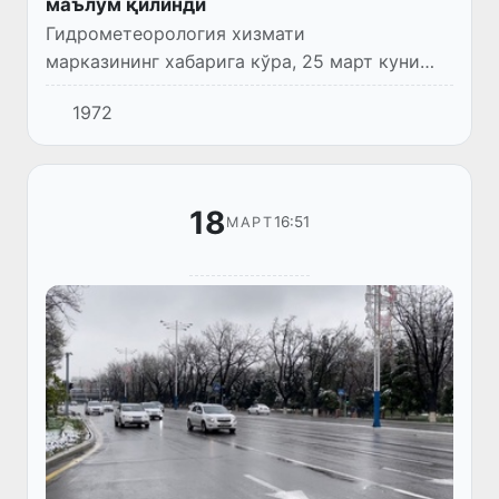
маълум қилинди
Гидрометеорология хизмати
марказининг хабарига кўра, 25 март куни
Тошкент шаҳрида ҳаво ўзгариб туради,
1972
ёғингарчилик кутилмайди. Кечаси ва эрталаб
туман тушиши мумкин. Шамол шарқдан...
18
16:51
МАРТ