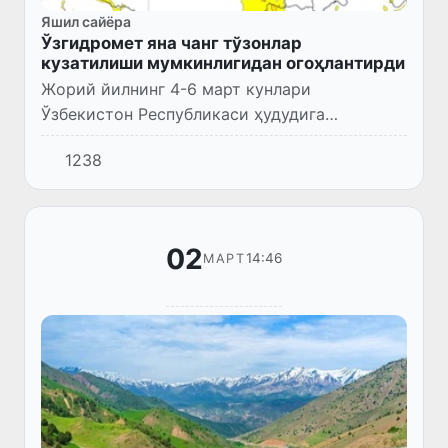
Яшил сайёра
Ўзгидромет яна чанг тўзонлар
кузатилиши мумкинлигидан огоҳлантирди
Жорий йилнинг 4-6 март кунлари
Ўзбекистон Республикаси ҳудудига
Туркманистондан илиқ ҳаво, сўнгра Кавказ
1238
ҳудудларидан нам ва нисбатан салқин ҳаво
массаси кириб келиши кутилмоқда.
02
14:46
МАРТ