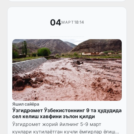
кучли бўлади, мома...
04
18:14
МАРТ
Яшил сайёра
Ўзгидромет Ўзбекистоннинг 9 та ҳудудида
сел келиш хавфини эълон қилди
Ўзгидромет жорий йилнинг 5-9 март
кунлари кутилаётган кучли ёмғирлар ёғиши