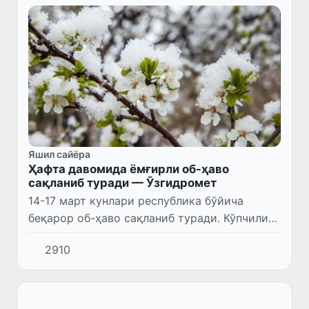
Яшил сайёра
Ҳафта давомида ёмғирли об-ҳаво
сақланиб туради — Ўзгидромет
14-17 март кунлари республика бўйича
беқарор об-ҳаво сақланиб туради. Кўпчилик
вилоятларда вақти-вақти билан ёмғир ёғади,
2910
14-16 март кунлари баъзи жойларда кучли
бўлади, момақалдир...