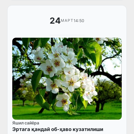
24
14:50
МАРТ
Яшил сайёра
Эртага қандай об-ҳаво кузатилиши