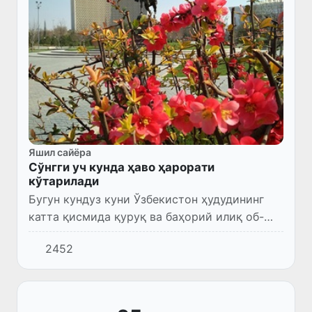
Яшил сайёра
Сўнгги уч кунда ҳаво ҳарорати
кўтарилади
Бугун кундуз куни Ўзбекистон ҳудудининг
катта қисмида қуруқ ва баҳорий илиқ об-
ҳаво бўлади.
2452