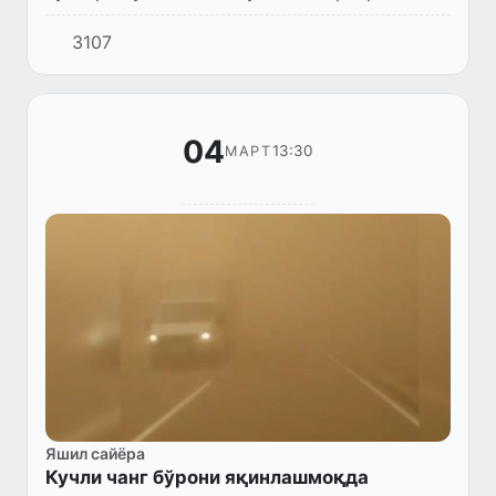
сабабли, республиканинг тоғ олди ва тоғли
3107
ҳудудларида сел келиши мумкинлигидан
огоҳлантирди.
04
13:30
МАРТ
Яшил сайёра
Кучли чанг бўрони яқинлашмоқда