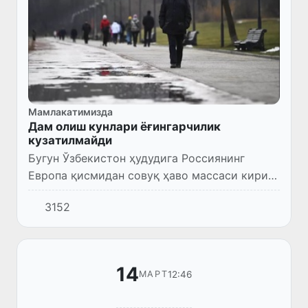
Мамлакатимизда
Дам олиш кунлари ёғингарчилик
кузатилмайди
Бугун Ўзбекистон ҳудудига Россиянинг
Европа қисмидан совуқ ҳаво массаси кириб
келди, республика ҳудудининг катта қисмида
3152
беқарор об-ҳаво сақланиб туради.
14
12:46
МАРТ