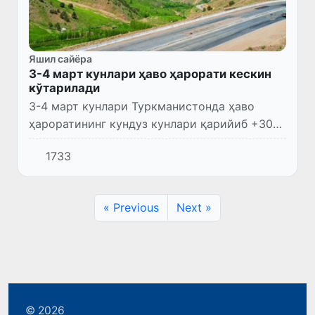
Яшил сайёра
3-4 март кунлари ҳаво ҳарорати кескин
кўтарилади
3-4 март кунлари Туркманистонда ҳаво
ҳароратининг кундуз кунлари қарийиб +30
даражагача кескин кўтарилиб кетиши
1733
Ғарбдан нам циклонларнинг минтақага
шиддат билан кириб келишига олиб...
« Previous
Next »
© 2026