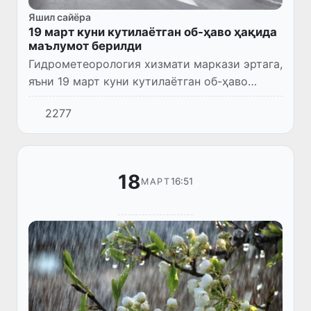
Яшил сайёра
19 март куни кутилаётган об-ҳаво ҳақида
маълумот берилди
Гидрометеорология хизмати маркази эртага,
яъни 19 март куни кутилаётган об-ҳаво
ҳақида маълумот берди.
2277
18
16:51
МАРТ