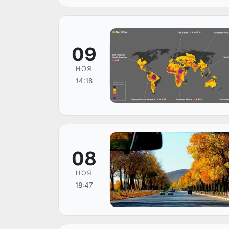
09
НОЯ
14:18
08
НОЯ
18:47