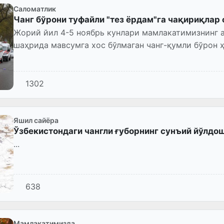
Саломатлик
Чанг бўрони туфайли "тез ёрдам"га чақириқлар
Жорий йил 4-5 ноябрь кунлари мамлакатимизнинг а
шаҳрида мавсумга хос бўлмаган чанг-қумли бўрон ҳ
атмосфера ҳаво...
1302
Яшил сайёра
Ўзбекистондаги чангли ғуборнинг сунъий йўлдо
...
638
Мамлакатимизда