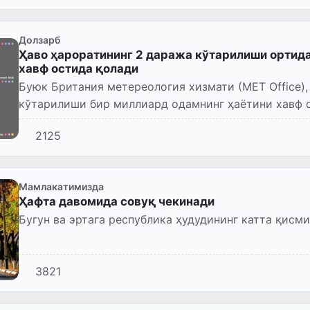
Долзарб
Ҳаво ҳароратининг 2 даража кўтарилиши ортида
хавф остида қолади
Буюк Британия метереология хизмати (MET Office),
кўтарилиши бир миллиард одамнинг ҳаётини хавф 
қилди.
2125
Мамлакатимизда
Ҳафта давомида совуқ чекинади
Бугун ва эртага республика ҳудудининг катта қисм
3821