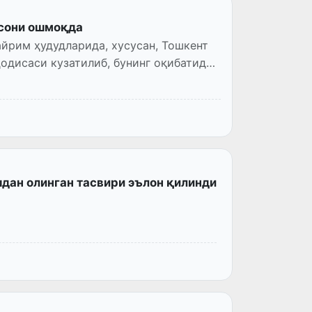
 сони ошмоқда
йрим ҳудудларида, хусусан, Тошкент
одисаси кузатилиб, бунинг оқибатида
шдан олинган тасвири эълон қилинди