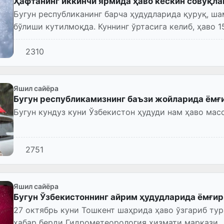
Ҳафтанинг иккинчи ярмида ҳаво кескин совуқл
Бугун республиканинг барча ҳудудларида қуруқ, ша
бўлиши кутилмоқда. Куннинг ўртасига келиб, ҳаво 1
об-ҳаво мамлака...
2310
Яшил сайёра
Бугун республикамизнинг баъзи жойларида ёмғ
Бугун кундуз куни Ўзбекистон ҳудуди нам ҳаво мас
2751
Яшил сайёра
Бугун Ўзбекистоннинг айрим ҳудудларида ёмғир
27 октябрь куни Тошкент шаҳрида ҳаво ўзгариб тур
хабар берди Гидрометеорология хизмати маркази.