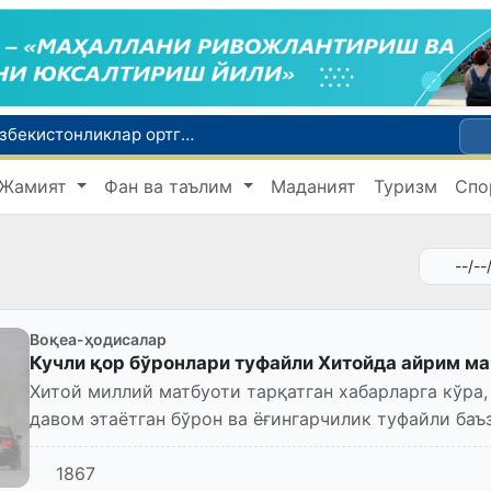
Россияда қийин вазиятда қолган юзлаб ўзбекистонликлар ортга қайтарилди
2030 йилгача хавфли чиқиндиларни қайта ишлаш даражаси 20 фоизга етказилади
Жамият
Фан ва таълим
Маданият
Туризм
Спо
Ўзбекистон илк бор Халқаро информатика олимпиадаси — IOI 2026га мезбонлик қилади
ни қутқариб қолди
Ўзбекистонда Барқарор ривожланиш мақсадлари ойлигига старт берилди
Воқеа-ҳодисалар
Кучли қор бўронлари туфайли Хитойда айрим ма
Хитой миллий матбуоти тарқатган хабарларга кўра,
давом этаётган бўрон ва ёғингарчилик туфайли баъ
сантиметрга етган.
1867