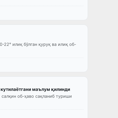
0-22° илиқ бўлган қуруқ ва илиқ об-
 кутилаётгани маълум қилинди
 салқин об-ҳаво сақланиб туриши