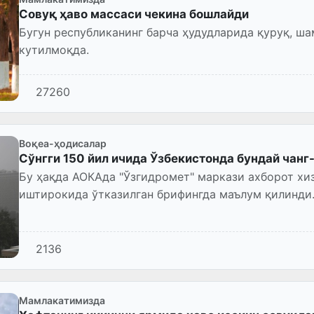
Совуқ ҳаво массаси чекина бошлайди
Бугун республиканинг барча ҳудудларида қуруқ, ша
кутилмоқда.
27260
Воқеа-ҳодисалар
Сўнгги 150 йил ичида Ўзбекистонда бундай чанг
Бу ҳақда АОКАда "Ўзгидромет" маркази ахборот х
иштирокида ўтказилган брифингда маълум қилинди
2136
Мамлакатимизда