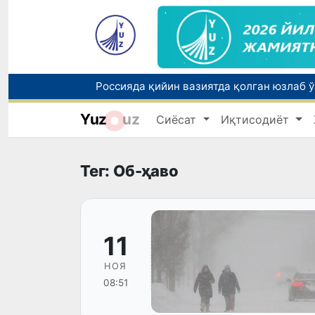
Yuz
uz
Сиёсат
Иқтисодиёт
Тошкентда ППХ инспектори 13 ёшли бола
Тег: Об-ҳаво
11
НОЯ
08:51