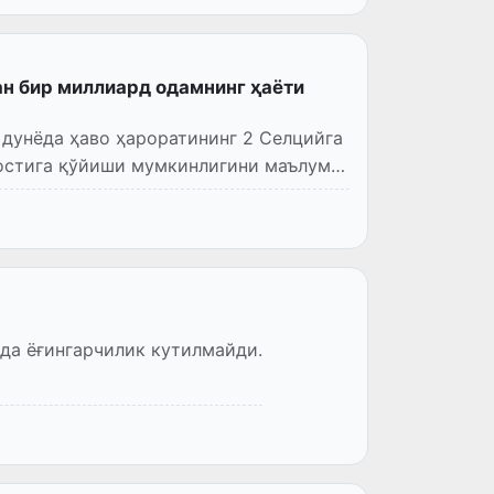
н бир миллиард одамнинг ҳаёти
 дунёда ҳаво ҳароратининг 2 Селцийга
остига қўйиши мумкинлигини маълум
ида ёғингарчилик кутилмайди.