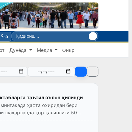
Ўзб
рт
Дунёда
Медиа
Фикр
ктабларга таътил эълон қилинди
 минтақада ҳафта охиридан бери
зи шаҳарларда қор қалинлиги 50