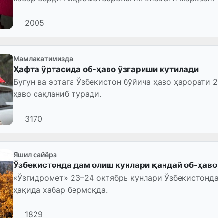
2005
Мамлакатимизда
Ҳафта ўртасида об-ҳаво ўзгариши кутилади
Бугун ва эртага Ўзбекистон бўйича ҳаво ҳарорати 2
ҳаво сақланиб туради.
3170
Яшил сайёра
Ўзбекистонда дам олиш кунлари қандай об-ҳаво
«Ўзгидромет» 23–24 октябрь кунлари Ўзбекистонда
ҳақида хабар бермоқда.
1829