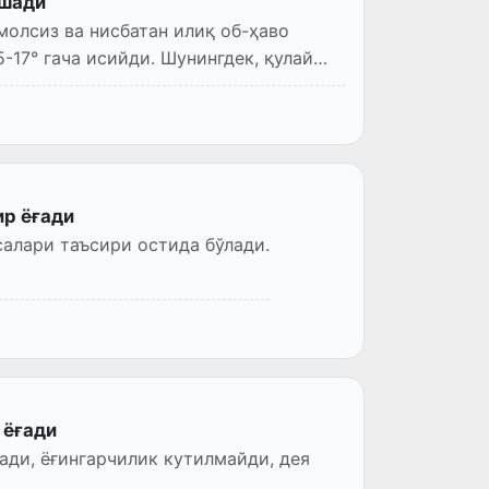
ашади
молсиз ва нисбатан илиқ об-ҳаво
5-17° гача исийди. Шунингдек, қулай
ир ёғади
салари таъсири остида бўлади.
 ёғади
ади, ёғингарчилик кутилмайди, дея