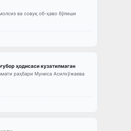
молсиз ва совуқ об-ҳаво бўлиши
-ғубор ҳодисаси кузатилмаган
измати раҳбари Муниса Асилхўжаева
.