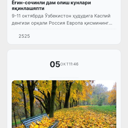
Ёғин-сочинли дам олиш кунлари
яқинлашяпти
9-11 октябрда Ўзбекистон ҳудудига Каспий
денгизи орқали Россия Европа қисмининг
(Москва вилояти) устида шаклланган совуқ
2525
ва нам ҳаво массалари кириб келади.
05
11:46
ОКТ