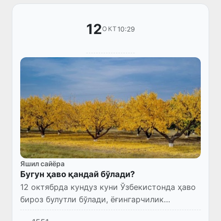
12
10:29
ОКТ
Яшил сайёра
Бугун ҳаво қандай бўлади?
12 октябрда кундуз куни Ўзбекистонда ҳаво
бироз булутли бўлади, ёғингарчилик
кутилмайди.