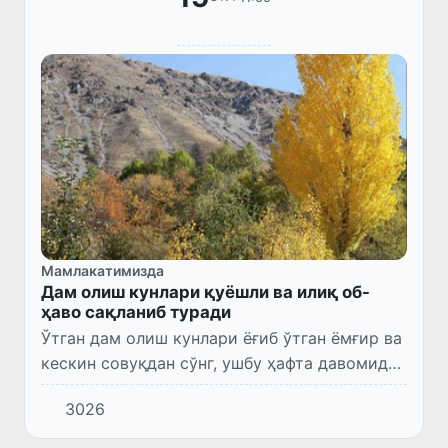
Мамлакатимизда
Дам олиш кунлари қуёшли ва илиқ об-
ҳаво сақланиб туради
Ўтган дам олиш кунлари ёғиб ўтган ёмғир ва
кескин совуқдан сўнг, ушбу ҳафта давомида
об-ҳаво Ўзбекистон аҳолисини қуёшли ва
3026
илиқ об-ҳаво билан қувонтирди.