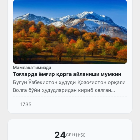
Мамлакатимизда
Тоғларда ёмғир қорга айланиши мумкин
Бугун Ўзбекистон ҳудуди Қозоғистон орқали
Волга бўйи ҳудудларидан кириб келган
антитциклон таъсири остида бўлади.
1735
24
11:50
СЕН