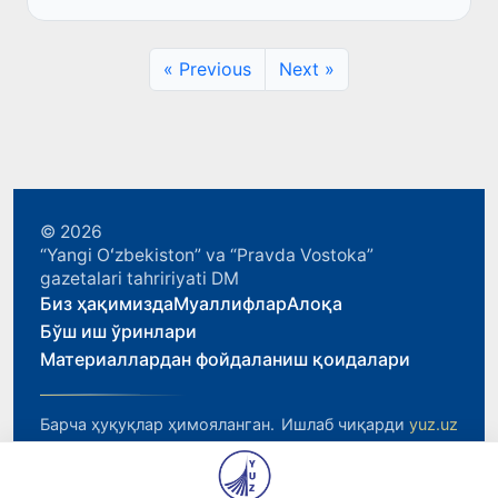
« Previous
Next »
© 2026
“Yangi Oʻzbekiston” va “Pravda Vostoka”
gazetalari tahririyati DM
Биз ҳақимизда
Муаллифлар
Алоқа
Бўш иш ўринлари
Материаллардан фойдаланиш қоидалари
Барча ҳуқуқлар ҳимояланган.
Ишлаб чиқарди
yuz.uz