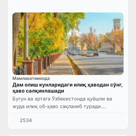
Мамлакатимизда
Дам олиш кунларидаги илиқ ҳаводан сўнг,
ҳаво салқинлашади
Бугун ва эртага Ўзбекистонда қуёшли ва
жуда илиқ об-ҳаво сақланиб туради.
Термометр устуни кундуз кунлари 32-34°
2534
гача кўтарилади.