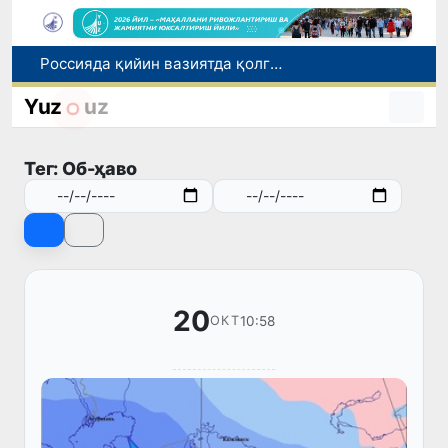
Россияда қийин вазиятда қолган юзлаб ўзбекистонликлар ортга қайтарилди
2030 йилгача хавфли чиқиндиларни қайта ишлаш даражаси 20 фоизга етказилади
Yuz
uz
Ўзбекистон илк бор Халқаро информатика олимпиадаси — IOI 2026га мезбонлик қилади
Тошкентда ППХ инспектори 13 ёшли болани қутқариб қолди
Ўзбекистонда Барқарор ривожланиш мақсадлари ойлигига старт берилди
Тег: Об-ҳаво
20
10:58
ОКТ