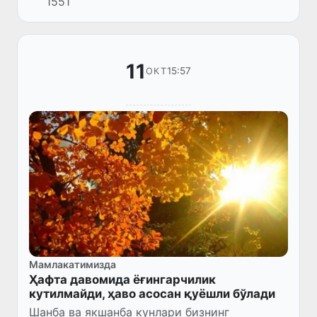
1551
11
15:57
ОКТ
Мамлакатимизда
Ҳафта давомида ёғингарчилик
кутилмайди, ҳаво асосан қуёшли бўлади
Шанба ва якшанба кунлари бизнинг