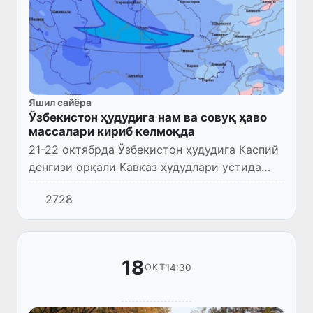
Яшил сайёра
Ўзбекистон ҳудудига нам ва совуқ ҳаво
массалари кириб келмоқда
21-22 октябрда Ўзбекистон ҳудудига Каспий
денгизи орқали Кавказ ҳудудлари устида
шаклланган нам ва совуқ ҳаво массалари
2728
кириб келади.
18
14:30
ОКТ