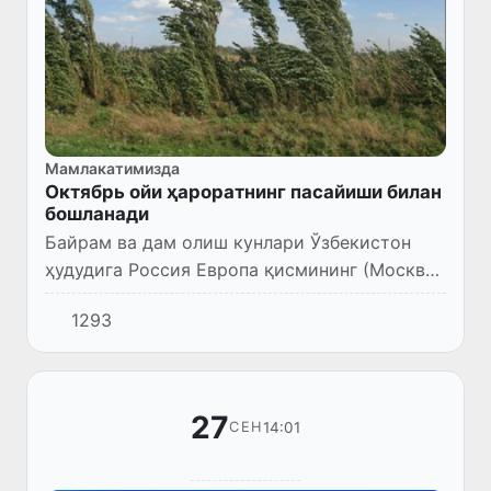
Мамлакатимизда
Октябрь ойи ҳароратнинг пасайиши билан
бошланади
Байрам ва дам олиш кунлари Ўзбекистон
ҳудудига Россия Европа қисмининг (Москва
вилояти) Марказий ҳудудлари устида
1293
шаклланган совуқ ва нисбатан нам ҳаво
массалари таъсир этади.
27
14:01
СЕН