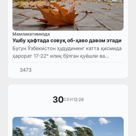
Мамлакатимизда
Ушбу ҳафтада совуқ об-ҳаво давом этади
Бугун Ўзбекистон ҳудудининг катта қисмида
ҳарорат 17-22° илиқ бўлган қуёшли ва
нисбатан илиқ об-ҳаво бўлиши кутилади.
3473
30
12:29
СЕН