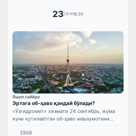
23
18:30
СЕН
Яшил сайёра
Эртага об-ҳаво қандай бўлади?
«Ўзгидромет» хизмати 24 сентябрь, жума
куни кутилаётган об-ҳаво маълумотини
эълон қилди.
2958