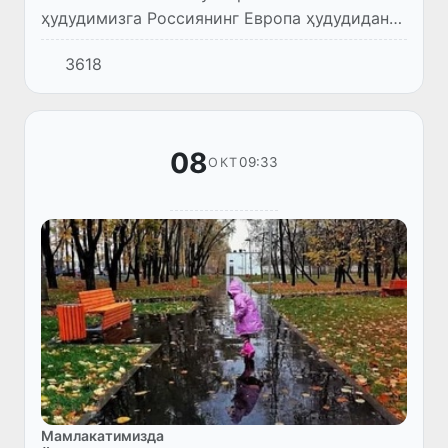
ҳудудимизга Россиянинг Европа ҳудудидан
совуқ ва нам ҳаво массалари кириб келди.
3618
Дам олиш кунлари республикамиз бўйича
биринчи куз ёмғири ёғди ва ҳ...
08
09:33
ОКТ
Мамлакатимизда