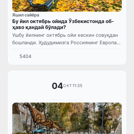
Яшил сайёра
Бу йил октябрь ойида Ўзбекистонда об-
ҳаво қандай бўлади?
Ушбу йилнинг октябрь ойи кескин совуқдан
бошланди. Ҳудудимизга Россиянинг Европа
ҳудудининг Марказий қисмидан келган совуқ
5404
ҳаво массаси ҳаво ҳароратини бирданига
10-12° га пасайтир...
04
11:35
ОКТ