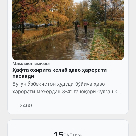
Мамлакатимизда
Ҳафта охирига келиб ҳаво ҳарорати
пасаяди
Бугун Ўзбекистон ҳудуди бўйича ҳаво
ҳарорати меъёрдан 3-4° га юқори бўлган кам
булутли ва ўртача илиқ об-ҳаво сақланиб
3460
туради.
15
11:59
ОКТ