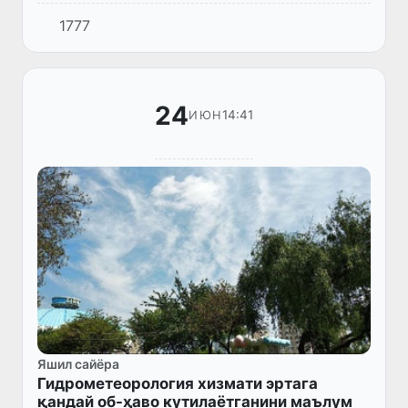
қилди.
1777
24
14:41
ИЮН
Яшил сайёра
Гидрометеорология хизмати эртага
қандай об-ҳаво кутилаётганини маълум