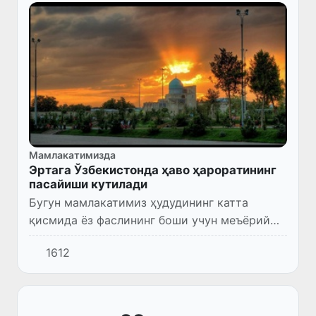
Мамлакатимизда
Эртага Ўзбекистонда ҳаво ҳароратининг
пасайиши кутилади
Бугун мамлакатимиз ҳудудининг катта
қисмида ёз фаслининг боши учун меъёрий
қийматлардан 7-10° га юқори бўлган, Эрон
1612
ҳудудларидан кириб келган аномал иссиқ
об-ҳаво сақланиб туради.