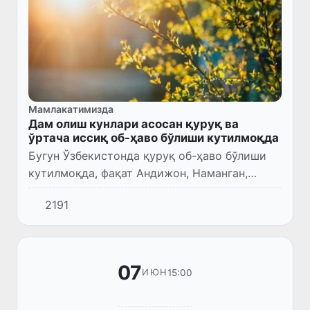
Мамлакатимизда
Дам олиш кунлари асосан қуруқ ва
ўртача иссиқ об-ҳаво бўлиши кутилмоқда
Бугун Ўзбекистонда қуруқ об-ҳаво бўлиши
кутилмоқда, фақат Андижон, Наманган,
Фарғона вилоятларида куннинг иккинчи
2191
ярмида баъзи жойларда қисқа муддатли
ёмғир ёғиши, момақалдироқ бўл...
07
15:00
ИЮН