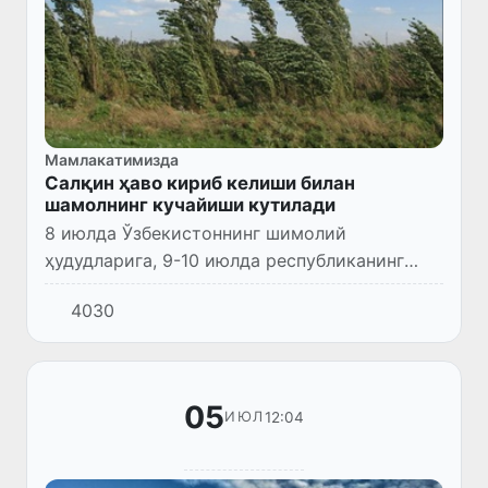
Мамлакатимизда
Салқин ҳаво кириб келиши билан
шамолнинг кучайиши кутилади
8 июлда Ўзбекистоннинг шимолий
ҳудудларига, 9-10 июлда республиканинг
барча ҳудудларига Каспий денгизи орқали
4030
Кавказ ҳудудлари устида шаклланган деярли
салқин ҳаво массалари кириб...
05
12:04
ИЮЛ