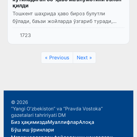
қилди
Тошкент шаҳрида ҳаво бироз булутли
бўлади, баъзи жойларда ўзгариб туради,
ёғингарчилик кутилмайди. Шамол шарқдан
1723
5-10 метр/секунд тезликда эсади. Ҳарорат
кечаси 18-20 даража илиқ,...
« Previous
Next »
© 2026
“Yangi Oʻzbekiston” va “Pravda Vostoka”
gazetalari tahririyati DM
Биз ҳақимизда
Муаллифлар
Алоқа
Бўш иш ўринлари