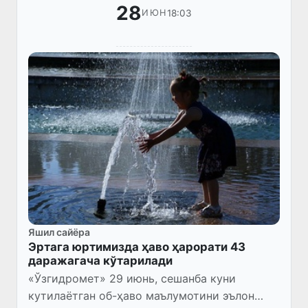
28
18:03
ИЮН
Яшил сайёра
Эртага юртимизда ҳаво ҳарорати 43
даражагача кўтарилади
«Ўзгидромет» 29 июнь, сешанба куни
кутилаётган об-ҳаво маълумотини эълон