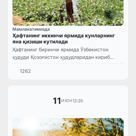
Мамлакатимизда
Ҳафтанинг иккинчи ярмида кунларнинг
яна қизиши кутилади
Ҳафтанинг биринчи ярмида Ўзбекистон
ҳудуди Қозоғистон ҳудудларидан кириб
келган салқин ҳаво массалари таъсири
1262
остида бўлади.
11
12:20
ИЮН