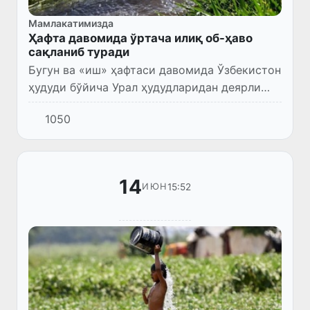
Мамлакатимизда
Ҳафта давомида ўртача илиқ об-ҳаво
сақланиб туради
Бугун ва «иш» ҳафтаси давомида Ўзбекистон
ҳудуди бўйича Урал ҳудудларидан деярли
салқин ҳаво кириб келиши давом этади, бу
1050
эса кундуз кунлари ҳаво ҳарорати
кўтарилишини олдини олади...
14
15:52
ИЮН