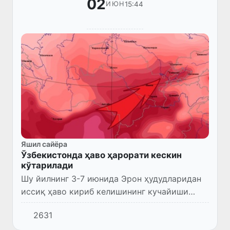
02
15:44
ИЮН
Яшил сайёра
Ўзбекистонда ҳаво ҳарорати кескин
кўтарилади
Шу йилнинг 3-7 июнида Эрон ҳудудларидан
иссиқ ҳаво кириб келишининг кучайиши
ҳисобига, Ўзбекистон ҳудудида иссиқ
2631
кўтарилиши кутилмоқда.