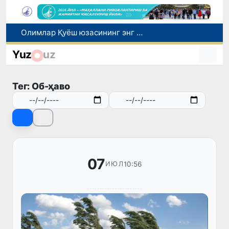
Олимлар Қуёш юзасининг энг аниқ тасвирларини эълон қилишди
Бош консулхона кўмагида инсультга чалинган ҳамюртимиз Олмаотадан юртимизга қайтарилди
Yuz
uz
Қўқон ЮНЕСКОнинг Медиа ва ахборот саводхонлиги бўйича Глобал альянсига қўшилди
Гемодиализ муолажасини олувчи беморларнинг йўл харажатлари давлат бюджети ҳисобидан қоплаб берилиши мумкин
Тег: Об-ҳаво
Табиатнинг кутилмаган ҳодисаси: Янги Зеландияга қалин қор ёғди
07
10:56
ИЮЛ