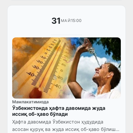
31
15:00
МАЙ
Мамлакатимизда
Ўзбекистонда ҳафта давомида жуда
иссиқ об-ҳаво бўлади
Ҳафта давомида Ўзбекистон ҳудудида
асосан қуруқ ва жуда иссиқ об-ҳаво бўлиши