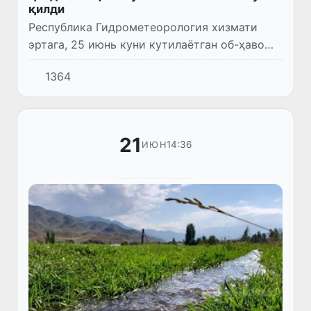
қилди
Республика Гидрометеорология хизмати
эртага, 25 июнь куни кутилаётган об-ҳаво
маълумотини эълон қилди.
1364
21
14:36
ИЮН