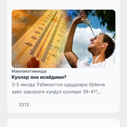
Мамлакатимизда
Кунлар яна исийдими?
3-5 июлда Ўзбекистон ҳудудлари бўйича
ҳаво ҳарорати кундуз кунлари 39-41°,
шимолда, жанубда ва чўл ҳудудларида 42-
3313
44° гача бўлган иссиқ об-ҳаво сақланиб
туради.