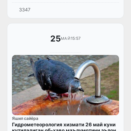
давом этади.
3347
25
15:57
МАЙ
Яшил сайёра
Гидрометеорология хизмати 26 май куни
кутиладиган об-ҳаво маълумотини эълон