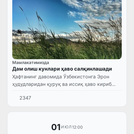
Мамлакатимизда
Дам олиш кунлари ҳаво салқинлашади
Ҳафтанинг давомида Ўзбекистонга Эрон
ҳудудларидан қуруқ ва иссиқ ҳаво кириб
келиши давом этади.
2347
01
12:00
ИЮЛ