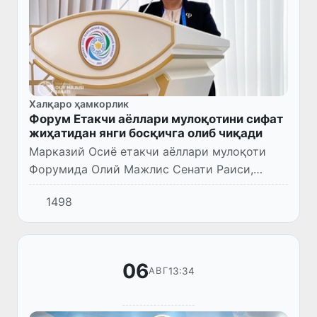
Халқаро ҳамкорлик
Форум Етакчи аёллари мулоқотини сифат
жиҳатидан янги босқичга олиб чиқади
Марказий Осиё етакчи аёллари мулоқоти
Форумида Олий Мажлис Сенати Раиси,
Марказий Осиё етакчи аёллари мулоқоти
1498
Раиси Танзила Нарбаева ўзга чиқди.
06
13:34
АВГ