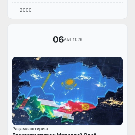
навбатдаги маслаҳат учрашуви доирасида
2000
Марказий Осиё етакчи аёллари
мулоқотининг навбатдаги мажлиси ўз...
06
11:26
АВГ
Рақамлаштириш