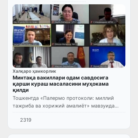
Халқаро ҳамкорлик
Минтақа вакиллари одам савдосига
қарши кураш масаласини муҳокама
қилди
Тошкентда «Палермо протоколи: миллий
тажриба ва хорижий амалиёт» мавзуида
ўтказилган халқаро форумда Марказий Осиё
2319
минтақаси мамлакатлари ўртасида одам
савдосига қарши курашиш ҳамд...