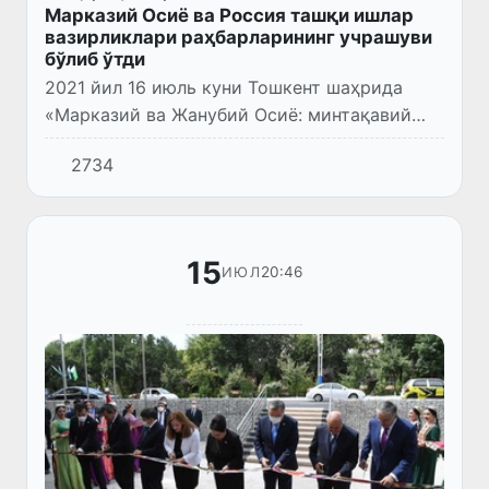
Марказий Осиё ва Россия ташқи ишлар
вазирликлари раҳбарларининг учрашуви
бўлиб ўтди
2021 йил 16 июль куни Тошкент шаҳрида
«Марказий ва Жанубий Осиё: минтақавий
боғлиқлик. Таҳдидлар ва имкониятлар»
2734
мавзусидаги халқаро конференция
доирасида ташқи сиёсат маҳкамалари...
15
20:46
ИЮЛ