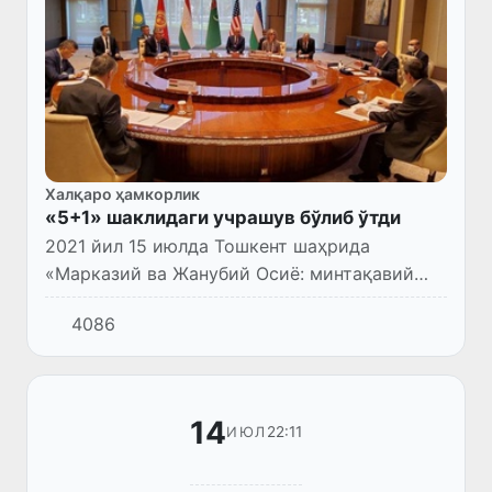
Халқаро ҳамкорлик
«5+1» шаклидаги учрашув бўлиб ўтди
2021 йил 15 июлда Тошкент шаҳрида
«Марказий ва Жанубий Осиё: минтақавий
боғлиқлик. Таҳдидлар ва имкониятлар»
4086
мавзусидаги юқори даражали халқаро
конференция доирасида «5+1» мулоқот...
14
22:11
ИЮЛ