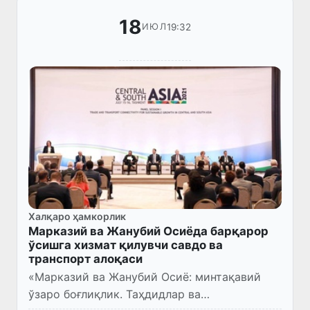
18
19:32
ИЮЛ
Халқаро ҳамкорлик
Марказий ва Жанубий Осиёда барқарор
ўсишга хизмат қилувчи савдо ва
транспорт алоқаси
«Марказий ва Жанубий Осиё: минтақавий
ўзаро боғлиқлик. Таҳдидлар ва