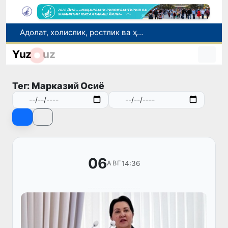
Адолат, холислик, ростлик ва ҳалоллик муҳитини яратишга қаратилган янги қонун тафсилоти
Сирдарёда юк машинаси ҳамда "Captiva" иштирокида йўл-транспорт ҳодисаси содир бўлди
Yuz
uz
Хорватияда юк ва йўловчи поездларининг тўқнашиб кетиши оқибатида 24 киши жабрланди
Бозор хизматларининг 40 фоиздан ортиғи пойтахт ҳиссасига тўғри келмоқда
Тег: Марказий Осиё
“Мен таниган Ўзбекистон!”
06
14:36
АВГ