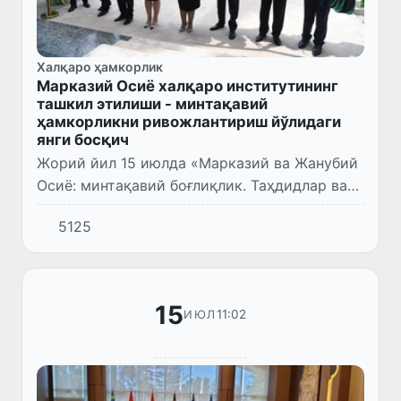
Халқаро ҳамкорлик
Марказий Осиё халқаро институтининг
ташкил этилиши - минтақавий
ҳамкорликни ривожлантириш йўлидаги
янги босқич
Жорий йил 15 июлда «Марказий ва Жанубий
Осиё: минтақавий боғлиқлик. Таҳдидлар ва
имкониятлар» халқаро конференция
5125
доирасида, Президентимиз Ш.М.
Мирзиёевнинг ташаббуси билан ташкил...
15
11:02
ИЮЛ