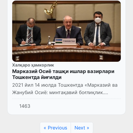
Халқаро ҳамкорлик
Марказий Осиё ташқи ишлар вазирлари
Тошкентда йиғилди
2021 йил 14 июлда Тошкентда «Марказий ва
Жанубий Осиё: минтақавий боғлиқлик.
Таҳдидлар ва имкониятлар» халқаро
1463
конференцияси доирасида Марказий Осиё
мамлакатлари ташқи ишлар идорал...
« Previous
Next »