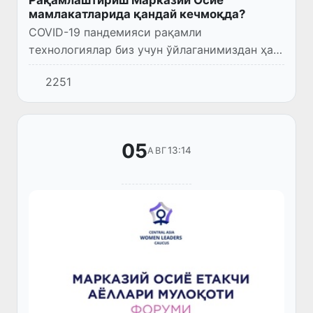
Рақамлаштириш Марказий Осиё
мамлакатларида қандай кечмоқда?
COVID-19 пандемияси рақамли
технологиялар биз учун ўйлаганимиздан ҳам
кўпроқ кераклигини исботловчи аччиқ
2251
ҳақиқат бўлди. Вируснинг кириб келиши,
карантин, изоляция... кутилмаган те...
05
13:14
АВГ