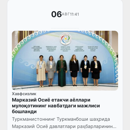
06
11:41
АВГ
Хавфсизлик
Марказий Осиё етакчи аёллари
мулоқотининг навбатдаги мажлиси
бошланди
Туркманистоннинг Туркманбоши шаҳрида
Марказий Осиё давлатлари раҳбарларининг