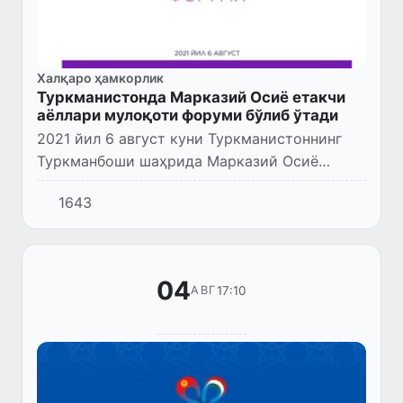
Халқаро ҳамкорлик
Туркманистонда Марказий Осиё етакчи
аёллари мулоқоти форуми бўлиб ўтади
2021 йил 6 август куни Туркманистоннинг
Туркманбоши шаҳрида Марказий Осиё
давлатлари раҳбарларининг навбатдаги
1643
маслаҳатлашув учрашуви доирасида
Марказий Осиё етакчи аёллари мулоқот...
04
17:10
АВГ