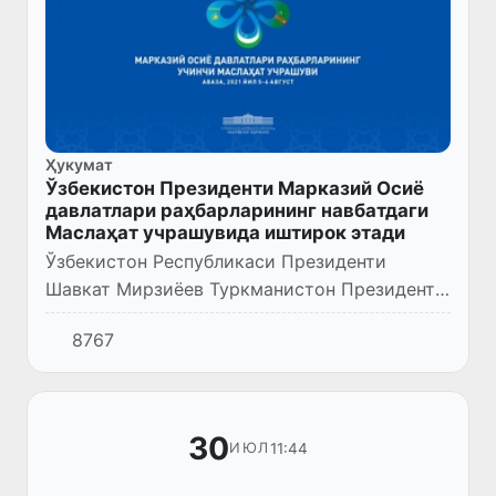
Ҳукумат
Ўзбекистон Президенти Марказий Осиё
давлатлари раҳбарларининг навбатдаги
Маслаҳат учрашувида иштирок этади
Ўзбекистон Республикаси Президенти
Шавкат Мирзиёев Туркманистон Президенти
Гурбангули Бердимуҳамедовнинг таклифига
8767
биноан 5-6 август кунлари
Туркманистондаги “Аваза” миллий сайёҳли...
30
11:44
ИЮЛ