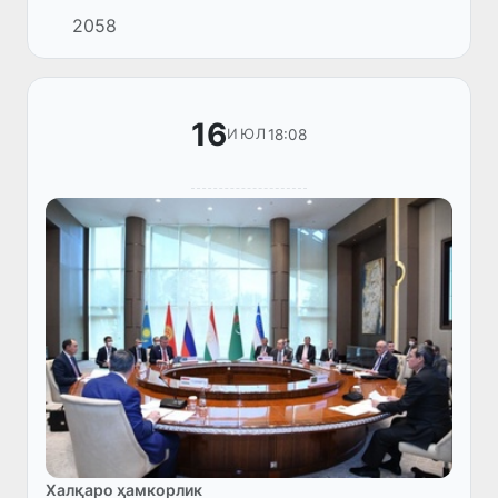
имкониятлар» юқори даражадаги халқаро
2058
конференция дастури доирасида «Марказий
ва Жанубий Осиёда барқарор ўсишга...
16
18:08
ИЮЛ
Халқаро ҳамкорлик