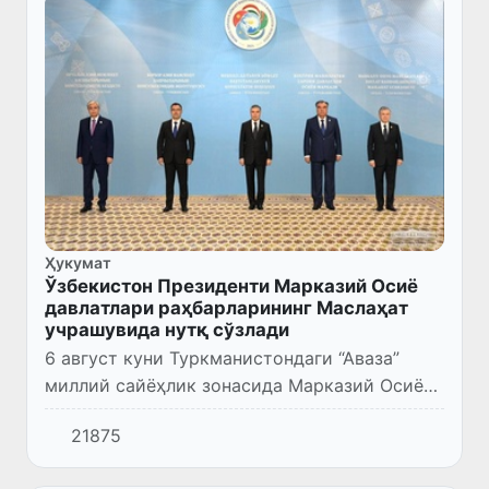
Ҳукумат
Ўзбекистон Президенти Марказий Осиё
давлатлари раҳбарларининг Маслаҳат
учрашувида нутқ сўзлади
6 август куни Туркманистондаги “Аваза”
миллий сайёҳлик зонасида Марказий Осиё
давлатлари раҳбарларининг учинчи
21875
Маслаҳат учрашуви бўлиб ўтди.