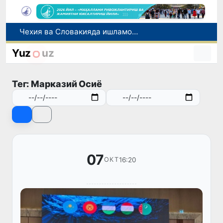
Чехия ва Словакияда ишламоқчи бўлган тиббиёт мутахассислари рўйхатга олинади
Боланинг фамилиясига отасининг исмини беришга рухсат берилади
Беҳруз Каримов фаолиятини Швейцариянинг «Лугано» клубида давом эттиради
Yuz
uz
Экстремистик ташкилотлар ва материалларнинг электрон реестри юритилади
Ўзбекистонда 2025 йилда коррупцияга оид жиноятлар бўйича 7 517 нафар шахс жавобгарликка тортилган
Тег: Марказий Осиё
07
16:20
ОКТ