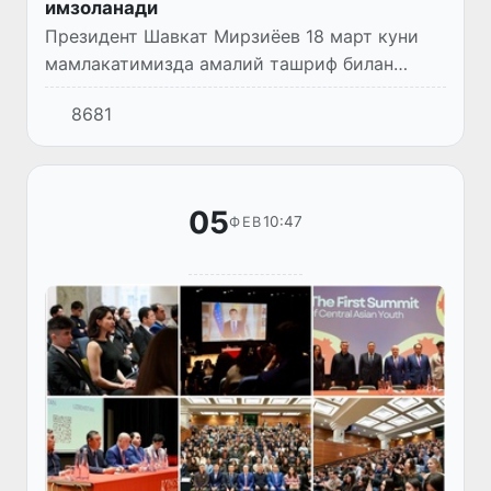
имзоланади
Президент Шавкат Мирзиёев 18 март куни
мамлакатимизда амалий ташриф билан
бўлиб турган Европа Иттифоқининг Халқаро
8681
ҳамкорлик бўйича комиссари Йозеф Сикела
бошчилигидаги делегацияни...
05
10:47
ФЕВ