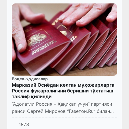
Воқеа-ҳодисалар
Марказий Осиёдан келган муҳожирларга
Россия фуқаролигини беришни тўхтатиш
таклиф қилинди
“Адолатли Россия – Ҳақиқат учун” партияси
раиси Сергей Миронов “Газетой.Ru” билан
суҳбатда Марказий Осиёдан келган
1873
муҳожирларга 2030 йилгача фуқаролик ва