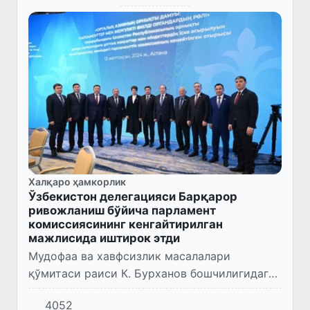
Халқаро ҳамкорлик
Ўзбекистон делегацияси Барқарор
ривожланиш бўйича парламент
комиссиясининг кенгайтирилган
мажлисида иштирок этди
Мудофаа ва хавфсизлик масалалари
қўмитаси раиси К. Бурханов бошчилигидаги
Олий Мажлис Сенати делегацияси Остонада
4052
Қозоғистон Республикасини барқарор