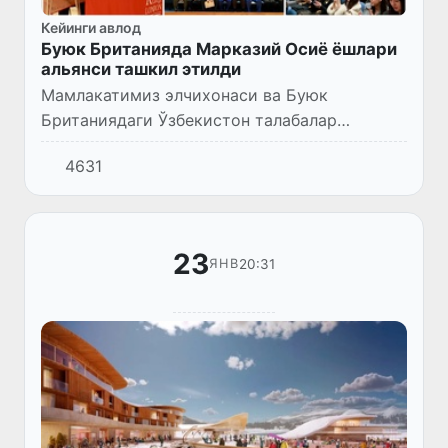
Кейинги авлод
Буюк Британияда Марказий Осиё ёшлари
альянси ташкил этилди
Мамлакатимиз элчихонаси ва Буюк
Британиядаги Ўзбекистон талабалар
иттифоқи ҳамкорлигида Лондондаги
4631
Қироллик коллежида Марказий Осиё ёшлари
биринчи саммити ташкил этилди.
23
20:31
ЯНВ