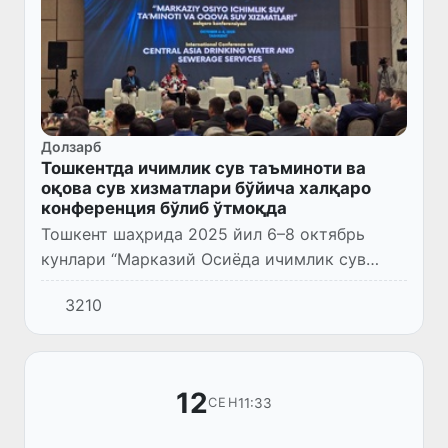
Долзарб
Тошкентда ичимлик сув таъминоти ва
оқова сув хизматлари бўйича халқаро
конференция бўлиб ўтмоқда
Тошкент шаҳрида 2025 йил 6–8 октябрь
кунлари “Марказий Осиёда ичимлик сув
таъминоти ва оқова сув хизматлари”
3210
мавзусидаги халқаро конференция ўз ишини
бошлади.
12
11:33
СЕН