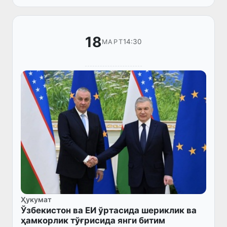
яшаш учун рухсатнома бериш...
18
14:30
МАРТ
Ҳукумат
Ўзбекистон ва EИ ўртасида шериклик ва
ҳамкорлик тўғрисида янги битим