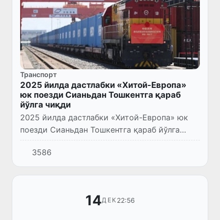
Транспорт
2025 йилда дастлабки «Хитой-Европа»
юк поезди Сианьдан Тошкентга қараб
йўлга чиқди
2025 йилда дастлабки «Хитой-Европа» юк
поезди Сианьдан Тошкентга қараб йўлга
чиқди
3586
14
22:56
ДЕК