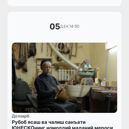
ривожлантириш соҳасидаги миллий...
05
14:50
ДЕК
Долзарб
Рубоб ясаш ва чалиш санъати
ЮНЕСКОнинг номоддий маданий мероси