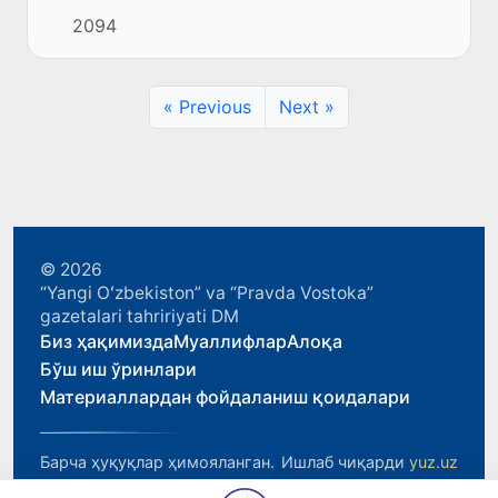
парламенти ва ҳокимият вакиллик
2094
органларининг минтақани ижтимоий-
иқтисодий ривожлантиришда тутган ўрни»
м...
« Previous
Next »
© 2026
“Yangi Oʻzbekiston” va “Pravda Vostoka”
gazetalari tahririyati DM
Биз ҳақимизда
Муаллифлар
Алоқа
Бўш иш ўринлари
Материаллардан фойдаланиш қоидалари
Барча ҳуқуқлар ҳимояланган.
Ишлаб чиқарди
yuz.uz