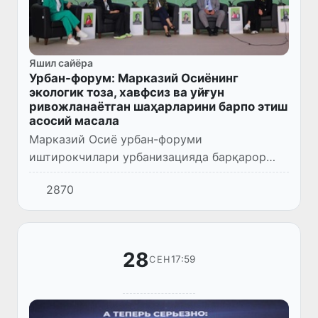
Яшил сайёра
Урбан-форум: Марказий Осиёнинг
экологик тоза, хавфсиз ва уйғун
ривожланаётган шаҳарларини барпо этиш
асосий масала
Марказий Осиё урбан-форуми
иштирокчилари урбанизацияда барқарор
ривожланиш тамойилларини илгари суриш
2870
бўйича якуний декларацияни имзоладилар.
28
17:59
СЕН