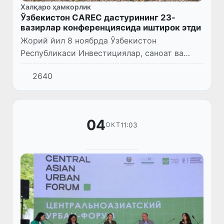
Халқаро ҳамкорлик
Ўзбекистон CAREC дастурининг 23-
вазирлар конференциясида иштирок этди
Жорий йил 8 ноябрда Ўзбекистон
Республикаси Инвестициялар, саноат ва
савдо вазири ўринбосари Хуррам Тешабаев
2640
бошчилигидаги делегация Қозоғистон
пойтахти Остона шаҳрида бўлиб ўтган...
04
11:03
ОКТ