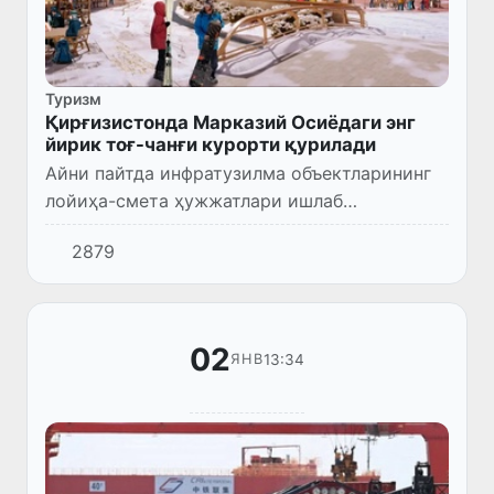
Туризм
Қирғизистонда Марказий Осиёдаги энг
йирик тоғ-чанғи курорти қурилади
Айни пайтда инфратузилма объектларининг
лойиҳа-смета ҳужжатлари ишлаб
чиқилмоқда.
2879
02
13:34
ЯНВ