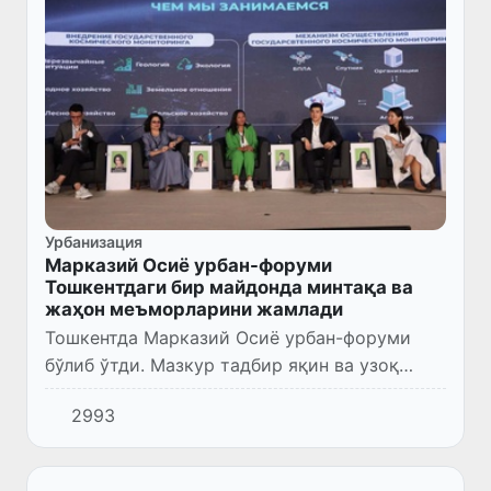
Урбанизация
Марказий Осиё урбан-форуми
Тошкентдаги бир майдонда минтақа ва
жаҳон меъморларини жамлади
Тошкентда Марказий Осиё урбан-форуми
бўлиб ўтди. Мазкур тадбир яқин ва узоқ
хорижлик дизайнерлар, меъморлар ва
2993
шаҳарсозларни ўзига жалб этувчи марказга
айланди.