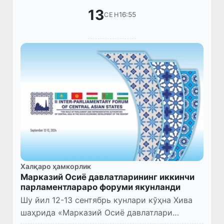
13
16:55
СЕН
Халқаро ҳамкорлик
Марказий Осиё давлатларининг иккинчи
парламентлараро форуми якунланди
Шу йил 12-13 сентябрь кунлари кўҳна Хива
шаҳрида «Марказий Осиё давлатлари