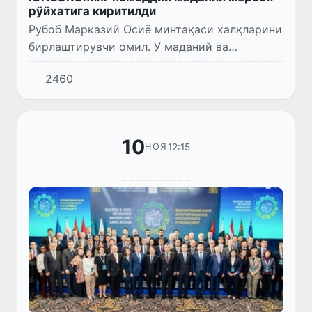
рўйхатига киритилди
Рубоб Марказий Осиё минтақаси халқларини
бирлаштирувчи омил. У маданий ва
ижтимоий ҳамжиҳатликни рағбатлантиради
2460
ва маданий алмашинув ҳамда бирдамликни
мустаҳкамлашда муҳим роль ўй...
10
12:15
НОЯ