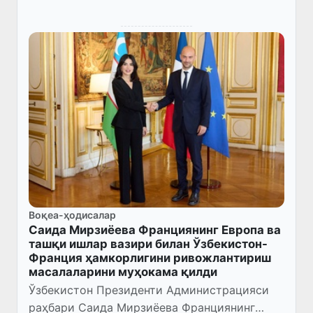
Воқеа-ҳодисалар
Саида Мирзиёева Франциянинг Европа ва
ташқи ишлар вазири билан Ўзбекистон-
Франция ҳамкорлигини ривожлантириш
масалаларини муҳокама қилди
Ўзбекистон Президенти Администрацияси
раҳбари Саида Мирзиёева Франциянинг