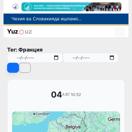
Боланинг фамилиясига отасининг исмини беришга рухсат берилади
Беҳруз Каримов фаолиятини Швейцариянинг «Лугано» клубида давом эттиради
Yuz
uz
Экстремистик ташкилотлар ва материалларнинг электрон реестри юритилади
Ўзбекистонда 2025 йилда коррупцияга оид жиноятлар бўйича 7 517 нафар шахс жавобгарликка тортилган
Тег: Франция
Чехия ва Словакияда ишламоқчи бўлган тиббиёт мутахассислари рўйхатга олинади
04
10:52
АВГ