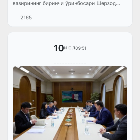
вазирининг биринчи ўринбосари Шерзод
Каримов бошчилигидаги делегациянинг
2165
Францияга хизмат сафари амалга оширилди.
10
09:51
ИЮЛ