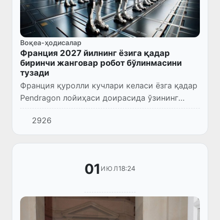
Воқеа-ҳодисалар
Франция 2027 йилнинг ёзига қадар
биринчи жанговар робот бўлинмасини
тузади
Франция қуролли кучлари келаси ёзга қадар
Pendragon лойиҳаси доирасида ўзининг
биринчи жанговар робот бўлинмасини
2926
жойлаштиришни режалаштирмоқда.
01
18:24
ИЮЛ