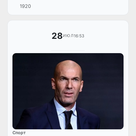
1920
берилган. Хўш, бунга нима сабаб бўлган?!
28
16:53
ИЮЛ
Спорт