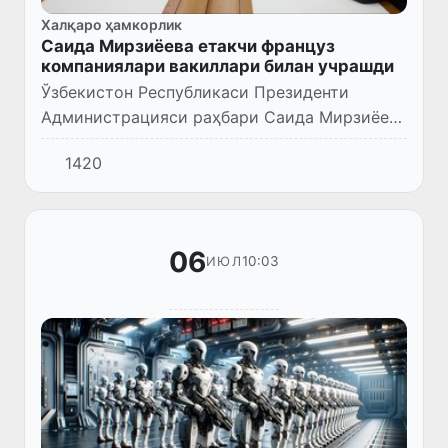
Халқаро ҳамкорлик
Саида Мирзиёева етакчи француз
компаниялари вакиллари билан учрашди
Ўзбекистон Республикаси Президенти
Администрацияси раҳбари Саида Мирзиёева
Франция тадбиркорлари халқаро ҳаракати
1420
(MEDEF International) ҳузуридаги Ўзбекистон-
Франция ишбилармонлар...
06
10:03
ИЮЛ