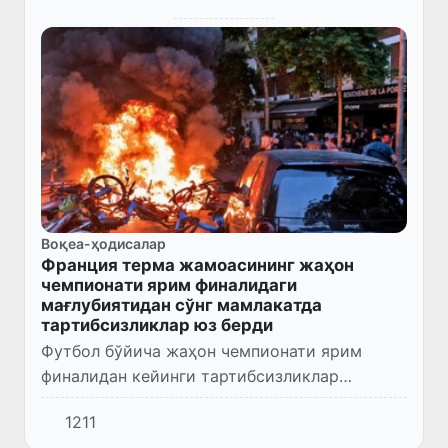
Воқеа-ҳодисалар
Франция терма жамоасининг жаҳон
чемпионати ярим финалидаги
мағлубиятидан сўнг мамлакатда
тартибсизликлар юз берди
Футбол бўйича жаҳон чемпионати ярим
финалидан кейинги тартибсизликлар
ортидан Парижда 141 киши ҳибсга олинди.
1211