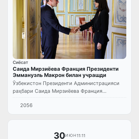
Сиёсат
Саида Мирзиёева Франция Президенти
Эммануэль Макрон билан учрашди
Ўзбекистон Президенти Администрацияси
раҳбари Саида Мирзиёева Франция
Президенти Эммануэль Макрон билан
2056
учрашди ва унга эътибор ва илиқ қабул учун
миннатдорлик билдирди.
30
11:11
ИЮН