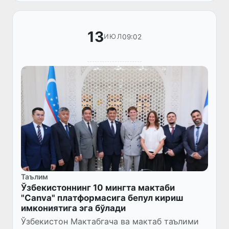
13
09:02
ИЮЛ
Таълим
Ўзбекистоннинг 10 мингта мактаби
"Canva" платформасига бепул кириш
имкониятига эга бўлади
Ўзбекистон Мактабгача ва мактаб таълими