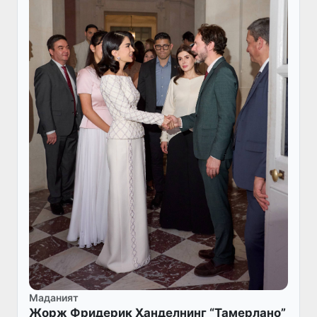
Маданият
Жорж Фридерик Ҳанделнинг “Тамерлано”