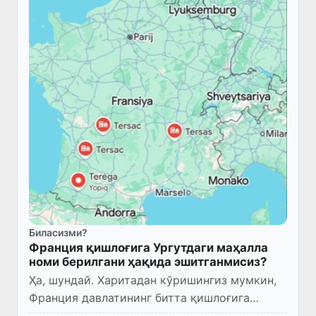
Биласизми?
Франция қишлоғига Ургутдаги маҳалла
номи берилгани ҳақида эшитганмисиз?
Ҳа, шундай. Харитадан кўришингиз мумкин,
Франция давлатининг битта қишлоғига
Ургутдаги “Терсак” маҳалласи номи расман