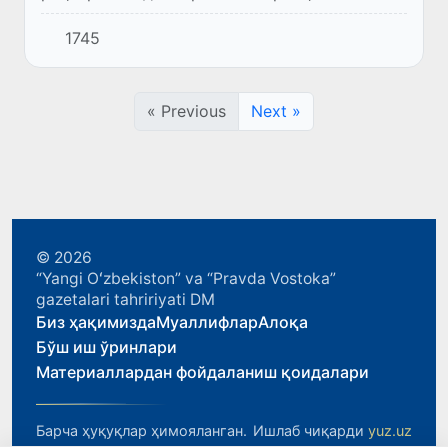
Европа ва ташқи ишлар вазири Жан-Ноэл
1745
Барро билан учрашди.
« Previous
Next »
© 2026
“Yangi Oʻzbekiston” va “Pravda Vostoka”
gazetalari tahririyati DM
Биз ҳақимизда
Муаллифлар
Алоқа
Бўш иш ўринлари
Материаллардан фойдаланиш қоидалари
Барча ҳуқуқлар ҳимояланган.
Ишлаб чиқарди
yuz.uz