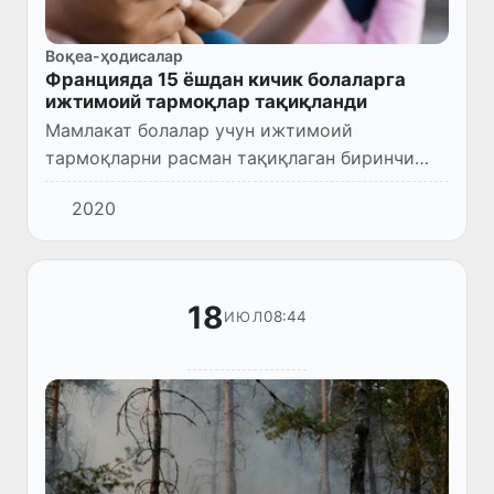
Воқеа-ҳодисалар
Францияда 15 ёшдан кичик болаларга
ижтимоий тармоқлар тақиқланди
Мамлакат болалар учун ижтимоий
тармоқларни расман тақиқлаган биринчи
Европа Иттифоқи давлатига айланди.
2020
18
08:44
ИЮЛ