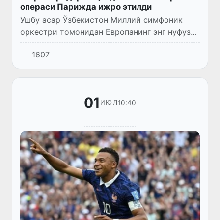
операси Парижда ижро этилди
Ушбу асар Ўзбекистон Миллий симфоник
оркестри томонидан Европанинг энг нуфузли
саҳналаридан бири — Версал саройининг
1607
Қироллик операсида ижро этилди.
01
10:40
ИЮЛ