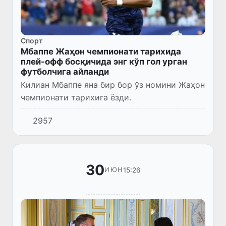
Спорт
Мбаппе Жаҳон чемпионати тарихида
плей-офф босқичида энг кўп гол урган
футболчига айланди
Килиан Мбаппе яна бир бор ўз номини Жаҳон
чемпионати тарихига ёзди.
2957
30
15:26
ИЮН