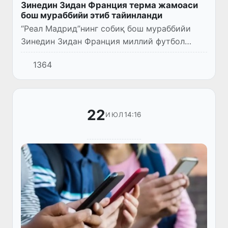
Зинедин Зидан Франция терма жамоаси
бош мураббийи этиб тайинланди
“Реал Мадрид”нинг собиқ бош мураббийи
Зинедин Зидан Франция миллий футбол
жамоаси бош мураббийи этиб тайинланди,
1364
деб хабар беради Франция футбол
федерацияси (FFF) сайти.
22
14:16
ИЮЛ