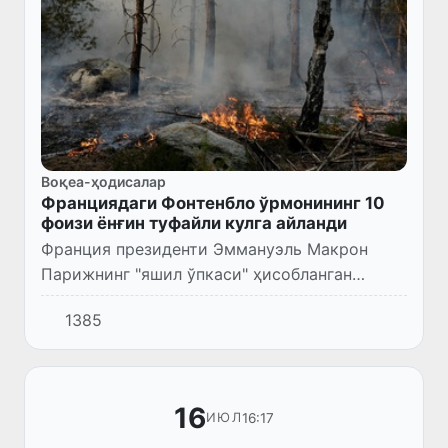
Воқеа-ҳодисалар
Франциядаги Фонтенбло ўрмонининг 10
фоизи ёнғин туфайли кулга айланди
Франция президенти Эммануэль Макрон
Парижнинг "яшил ўпкаси" ҳисобланган
Фонтенбло ўрмонининг 10 фоизи ёнғин
1385
туфайли кулга айланганини маълум қилди.
16
16:17
ИЮЛ