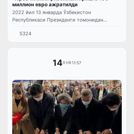
миллион евро ажратилди
2022 йил 13 январда Ўзбекистон
Республикаси Президенти томонидан
«Франция тараққиёт агентлиги иштирокида
5324
«Чорвачилик соҳасини барқарор
ривожлантиришни молиялаштириш»
лойиҳасини ама...
14
11:57
ЯНВ