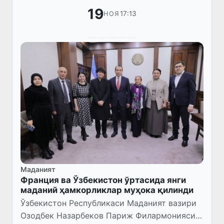
19
17:13
НОЯ
Маданият
Франция ва Ўзбекистон ўртасида янги
маданий ҳамкорликлар муҳока қилинди
Ўзбекистон Республикаси Маданият вазири
Озодбек Назарбеков Париж Филармонияси