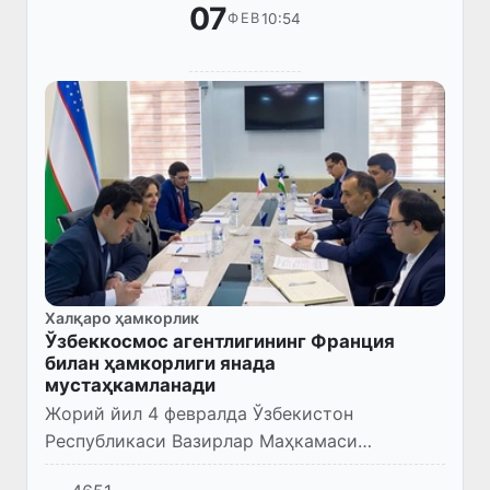
07
10:54
ФЕВ
Халқаро ҳамкорлик
Ўзбеккосмос агентлигининг Франция
билан ҳамкорлиги янада
мустаҳкамланади
Жорий йил 4 февралда Ўзбекистон
Республикаси Вазирлар Маҳкамаси
ҳузуридаги Космик тадқиқотлар ва