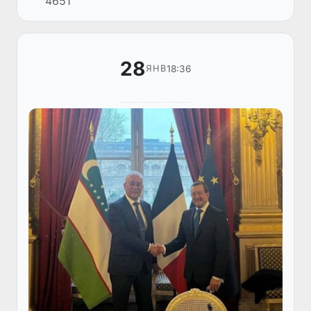
4651
технологиялар агентлиги ҳамда Франция
Республикасининг Ўзбекистондаги
элчихонаси ва...
28
18:36
ЯНВ