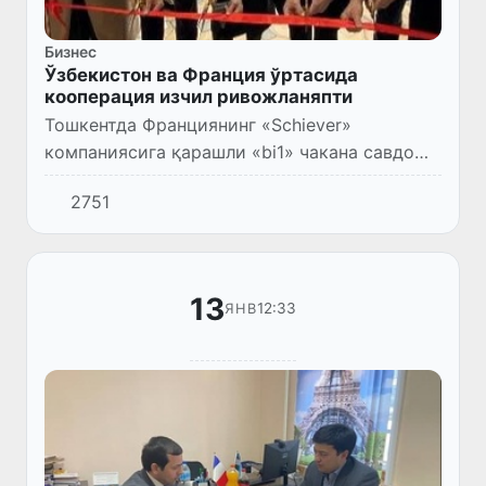
Бизнес
Ўзбекистон ва Франция ўртасида
кооперация изчил ривожланяпти
Тошкентда Франциянинг «Schiever»
компаниясига қарашли «bi1» чакана савдо
дўконлари очилди.
2751
13
12:33
ЯНВ