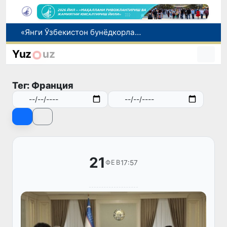
«Янги Ўзбекистон бунёдкорлари» танлови ғолиблари тақдирланди
Олтой компанияси Ўзбекистонда фитотерапевтик маҳсулотлар ишлаб чиқаришни режалаштирмоқда
Вакант ўринларга ўқишга кириш имконияти яратилади
Yuz
uz
Ота 5 йиллик алиментни олдиндан тўлаб, хорижга чиқиш чекловини бекор қилди
Павел Дуров Тошкентда бошланган Халқаро информатика олимпиадаси ҳақида пост қолдирди
Тег: Франция
21
17:57
ФЕВ