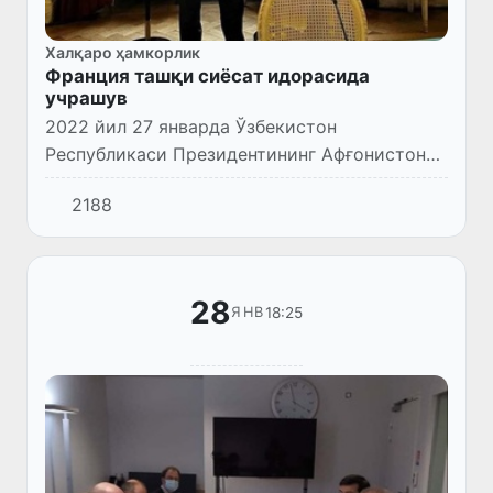
Халқаро ҳамкорлик
Франция ташқи сиёсат идорасида
учрашув
2022 йил 27 январда Ўзбекистон
Республикаси Президентининг Афғонистон
бўйича Махсус вакили Исматулла Иргашев
2188
Париж шаҳрида Франция Республикаси
Европа масалалари ва ташқи ишлар ваз...
28
18:25
ЯНВ