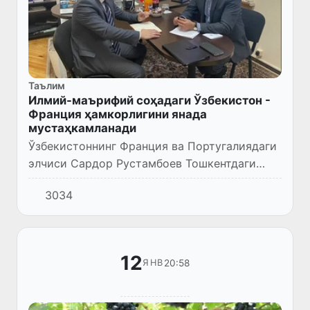
Таълим
Илмий-маърифий соҳадаги Ўзбекистон -
Франция ҳамкорлигини янада
мустаҳкамланади
Ўзбекистоннинг Франция ва Португалиядаги
элчиси Сардор Рустамбоев Тошкентдаги
«Alliance Francaise» ташкилоти директори
3034
Дилшод Аҳмедов билан учрашув ўтказди.
12
20:58
ЯНВ