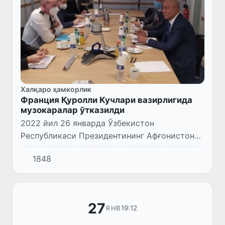
Халқаро ҳамкорлик
Франция Қуролли Кучлари вазирлигида
музокаралар ўтказилди
2022 йил 26 январда Ўзбекистон
Республикаси Президентининг Афғонистон
бўйича Махсус вакили Исматулла Иргашев
1848
Париж шаҳрида Франция Республикаси
Қуролли Кучлари вазирлиги Халқаро ал...
27
19:12
ЯНВ