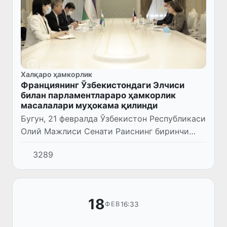
Халқаро ҳамкорлик
Франциянинг Ўзбекистондаги Элчиси
билан парламентлараро ҳамкорлик
масалалари муҳокама қилинди
Бугун, 21 февралда Ўзбекистон Республикаси
Олий Мажлиси Сенати Раиснинг биринчи
ўринбосари С.Сафоев Франциянинг
3289
Ўзбекистондаги Элчиси О.Бушез билан
учрашди.
18
16:33
ФЕВ