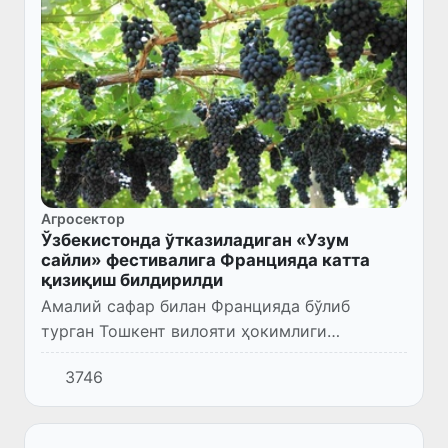
Агросектор
Ўзбекистонда ўтказиладиган «Узум
сайли» фестивалига Францияда катта
қизиқиш билдирилди
Амалий сафар билан Францияда бўлиб
турган Тошкент вилояти ҳокимлиги
делегацияси аъзолари Узумчилик ва
3746
виночилик халқаро ташкилоти (УВХТ) бош
директори Пао Рока билан учрашди.