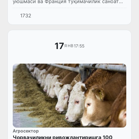
уюшмаси ва Франция тўқимачилик саноат
иттифоқи ўртасида видеоканференцалоқа
1732
орқали учрашув бўлиб ўтди.
17
17:55
ЯНВ
Агросектор
Чорвачиликни ривожлантиришга 100