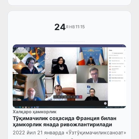
24
11:15
ЯНВ
Халқаро ҳамкорлик
Тўқимачилик соҳасида Франция билан
ҳамкорлик янада ривожлантирилади
2022 йил 21 январда «Ўзтўқимачиликсаноат»