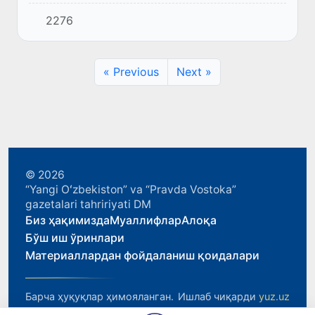
директори Алаин Уэбер ҳамда Халқаро
2276
фестиваллар директори Судоба Кия билан
учрашди.
« Previous
Next »
© 2026
“Yangi Oʻzbekiston” va “Pravda Vostoka”
gazetalari tahririyati DM
Биз ҳақимизда
Муаллифлар
Алоқа
Бўш иш ўринлари
Материаллардан фойдаланиш қоидалари
Барча ҳуқуқлар ҳимояланган.
Ишлаб чиқарди
yuz.uz