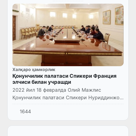
Халқаро ҳамкорлик
Қонунчилик палатаси Спикери Франция
элчиси билан учрашди
2022 йил 18 февралда Олий Мажлис
Қонунчилик палатаси Спикери Нуриддинжон
Исмоилов Франциянинг Ўзбекистондаги
1644
Фавқулодда ва мухтор элчиси Орелия
Бушезни қабул қилди.