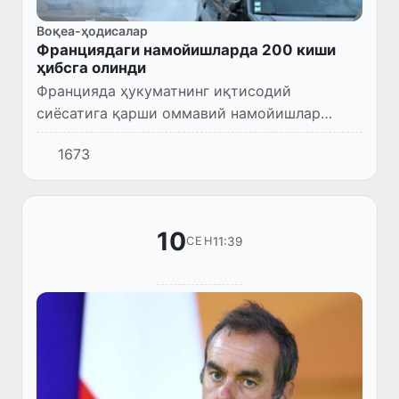
Воқеа-ҳодисалар
Франциядаги намойишларда 200 киши
ҳибсга олинди
Францияда ҳукуматнинг иқтисодий
сиёсатига қарши оммавий намойишлар
чоғида 200 га яқин одам ҳибсга олинди.
1673
10
11:39
СЕН