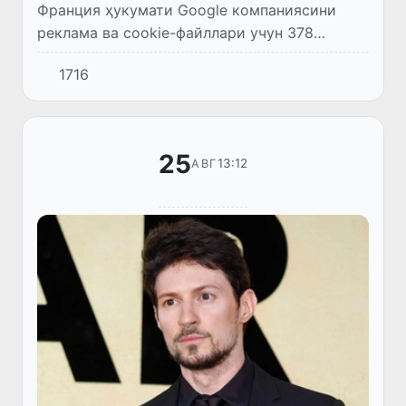
Франция ҳукумати Google компаниясини
реклама ва cookie-файллари учун 378
миллион доллар жаримага тортди.
1716
25
13:12
АВГ