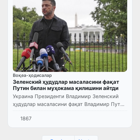
Воқеа-ҳодисалар
Зеленский ҳудудлар масаласини фақат
Путин билан муҳокама қилишини айтди
Украина Президенти Владимир Зеленский
ҳудудлар масаласини фақат Владимир Путин
билан муҳокама қилишини айтди. Бу ҳақда у
1867
Вашингтондаги саммитдан кейин маълум
қилди. Унинг сўзларида...