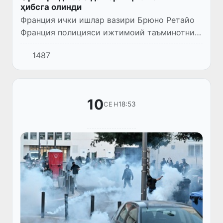
ҳибсга олинди
Франция ички ишлар вазири Брюно Ретайо
Франция полицияси ижтимоий таъминотни
қисқартиришга қарши 309 намойишчи
1487
ҳибсга олинганини маълум қилди, бу ҳақда
BFMTV телеканали хабар берди...
10
18:53
СЕН