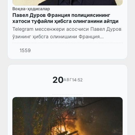
Воқеа-ҳодисалар
Павел Дуров Франция полициясининг
хатоси туфайли ҳибсга олинганини айтди
Telegram мессенжери асосчиси Павел Дуров
ўзининг ҳибсга олинишини Франция
полициясининг хатоси деб атади. Бу ҳақда
1559
тадбиркор ўзининг Telegram-каналида ёзди.
20
14:52
АВГ