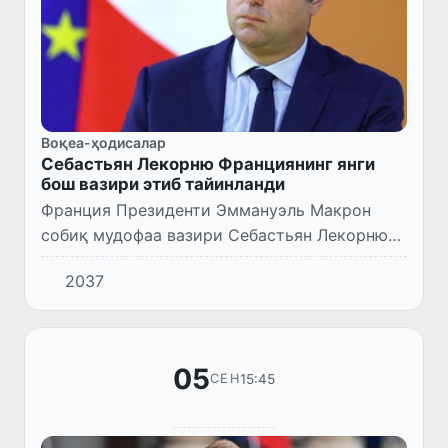
Воқеа-ҳодисалар
Себастьян Лекорню Франциянинг янги
бош вазири этиб тайинланди
Франция Президенти Эммануэль Макрон
собиқ мудофаа вазири Себастьян Лекорнюни
мамлакатнинг янги бош вазири этиб
2037
тайинлади.
05
15:45
СЕН