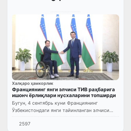
Халқаро ҳамкорлик
Франциянинг янги элчиси ТИВ раҳбарига
ишонч ёрлиқлари нусхаларини топширди
Бугун, 4 сентябрь куни Франциянинг
Ўзбекистондаги янги тайинланган элчиси
Уалид Фук ташқи ишлар вазирига ишонч
2597
ёрлиқлари нусхаларини топширди.