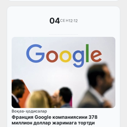
04
12:12
СЕН
Воқеа-ҳодисалар
Франция Google компаниясини 378
миллион доллар жаримага тортди