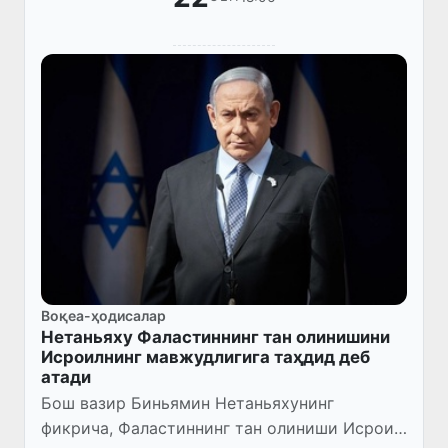
Воқеа-ҳодисалар
Нетаньяху Фаластиннинг тан олинишини
Исроилнинг мавжудлигига таҳдид деб
атади
Бош вазир Биньямин Нетаньяхунинг
фикрича, Фаластиннинг тан олиниши Исроил