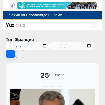
Боланинг фамилиясига отасининг исмини беришга рухсат берилади
Беҳруз Каримов фаолиятини Швейцариянинг «Лугано» клубида давом эттиради
Yuz
uz
Экстремистик ташкилотлар ва материалларнинг электрон реестри юритилади
Ўзбекистонда 2025 йилда коррупцияга оид жиноятлар бўйича 7 517 нафар шахс жавобгарликка тортилган
Тег: Франция
Чехия ва Словакияда ишламоқчи бўлган тиббиёт мутахассислари рўйхатга олинади
25
20:51
СЕН