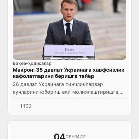
Воқеа-ҳодисалар
Макрон: 35 давлат Украинага хавфсизлик
кафолатларини беришга тайёр
26 давлат Украинага тинчликпарвар
кучларини юбориш ёки молиялаштиришга,
35 давлат эса Украинага хавфсизлик
1462
кафолатларини беришга рози бўлди.
04
14:17
СЕН