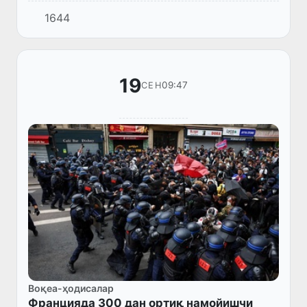
учун таҳдиддир.
1644
19
09:47
СЕН
Воқеа-ҳодисалар
Францияда 300 дан ортиқ намойишчи