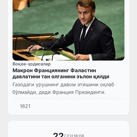
Воқеа-ҳодисалар
Макрон Франциянинг Фаластин
давлатини тан олганини эълон қилди
Ғазодаги урушнинг давом этишини оқлаб
бўлмайди, деди Франция Президенти.
1621
22
18:06
СЕН