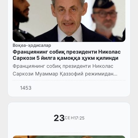
Воқеа-ҳодисалар
Франциянинг собиқ президенти Николас
Саркози 5 йилга қамоққа ҳукм қилинди
Франциянинг собиқ президенти Николас
Саркози Муаммар Қаззофий режимидан
ноқонуний маблағлар қабул қилиш билан
1453
боғлиқ ишда жиноий тил бириктиришда
айбдор деб топилиб, 5 йилга қамоқ...
23
17:25
СЕН