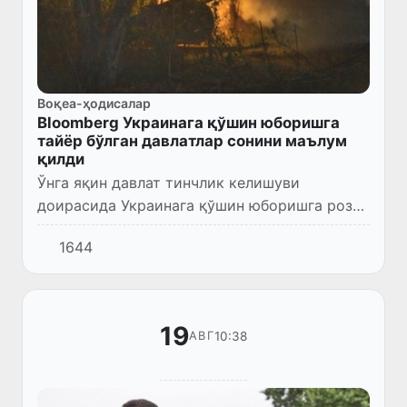
Воқеа-ҳодисалар
Bloomberg Украинага қўшин юборишга
тайёр бўлган давлатлар сонини маълум
қилди
Ўнга яқин давлат тинчлик келишуви
доирасида Украинага қўшин юборишга рози,
деб ёзди Bloomberg.
1644
19
10:38
АВГ