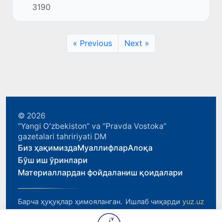
3190
университетлар рейтинги – 2022) рейтинг
натижаларини эълон қилди.
« Previous
Next »
© 2026
“Yangi Oʻzbekiston” va “Pravda Vostoka”
gazetalari tahririyati DM
Биз ҳақимизда
Муаллифлар
Алоқа
Бўш иш ўринлари
Материаллардан фойдаланиш қоидалари
Барча ҳуқуқлар ҳимояланган.
Ишлаб чиқарди
yuz.uz