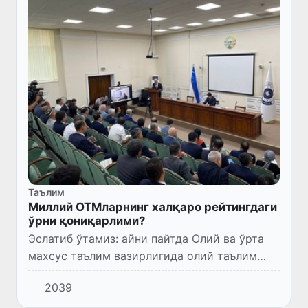
Таълим
Миллий ОТМларнинг халқаро рейтингдаги
ўрни қониқарлими?
Эслатиб ўтамиз: айни пайтда Олий ва ўрта
махсус таълим вазирлигида олий таълим
муассасалари ва академик лицейлар
2039
рейтингини эълон қилишга бағишланган
тадбир давом этмоқда.