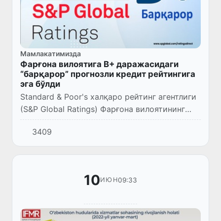
Мамлакатимизда
Фарғона вилоятига B+ даражасидаги
“барқарор” прогнозли кредит рейтингига
эга бўлди
Standard & Poor's халқаро рейтинг агентлиги
(S&P Global Ratings) Фарғона вилоятининг
хорижий ва миллий валютадаги узоқ
3409
муддатли кредит рейтингини B+ даражасида
“Барқарор” деб баҳол...
10
09:33
ИЮН