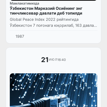
Мамлакатимизда
Ўзбекистон Марказий Осиёнинг энг
тинчликсевар давлати деб топилди
Global Peace Index 2022 рейтингида
Ўзбекистон 7 поғонага юқорилаб, 163 давлат
орасида 86-ўринни эгаллади.
1987
21
16:40
ИЮЛ