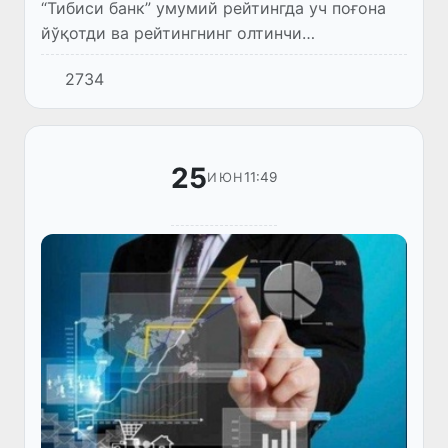
“Тибиси банк” умумий рейтингда уч поғона
йўқотди ва рейтингнинг олтинчи
поғонасидан тўққизинчи поғонасига тушиб
2734
кетди.
25
11:49
ИЮН