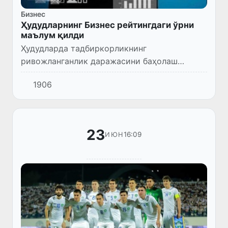
Бизнес
Ҳудудларнинг Бизнес рейтингдаги ўрни
маълум қилди
Ҳудудларда тадбиркорликнинг
ривожланганлик даражасини баҳолаш
автоматик тарзда “BUSINESS
1906
INDICATOR” тизими орқали амалга
оширилади.
23
16:09
ИЮН