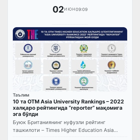
02
09:09
ИЮН
Таълим
10 та ОТМ Asia University Rankings – 2022
халқаро рейтингида “reporter” мақомига
эга бўлди
Буюк Британиянинг нуфузли рейтинг
ташкилоти – Times Higher Education Asia
University Rankings – 2022 (Осиё