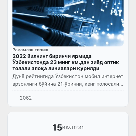
Рақамлаштириш
2022 йилнинг биринчи ярмида
Ўзбекистонда 23 минг км.дан зиёд оптик
толали алоқа линиялари қурилди
Дунё рейтингида Ўзбекистон мобил интернет
арзонлиги бўйича 21-ўринни, кенг полосали
симли интернет арзонлиги бўйича 19-ўринни
2062
эгаллади.
15
12:41
ИЮЛ