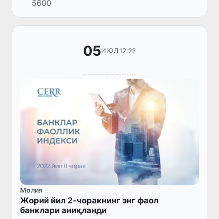
5600
курашиш бўйича қатор халқаро
стандартларни ўз фаолиятига жорий этиш
юза...
05
12:22
ИЮЛ
Молия
Жорий йил 2-чоракнинг энг фаол
банклари аниқланди