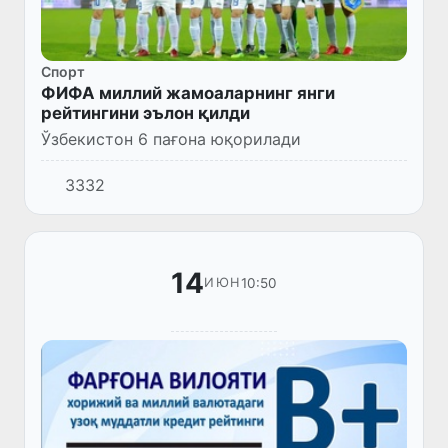
Спорт
ФИФА миллий жамоаларнинг янги
рейтингини эълон қилди
Ўзбекистон 6 пағона юқорилади
3332
14
10:50
ИЮН