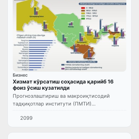
Бизнес
Хизмат кўрсатиш соҳасида қарийб 16
фоиз ўсиш кузатилди
Прогнозлаштириш ва макроиқтисодий
тадқиқотлар институти (ПМТИ)
мутахассислари Ўзбекистон ҳудудларида
2099
жорий йилнинг I чорагида хизмат кўрсатиш
соҳасида рўй берган ўзгаришларни таҳли...