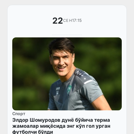
22
17:15
СЕН
Спорт
Элдор Шомуродов дунё бўйича терма
жамоалар миқёсида энг кўп гол урган
футболчи бўлди