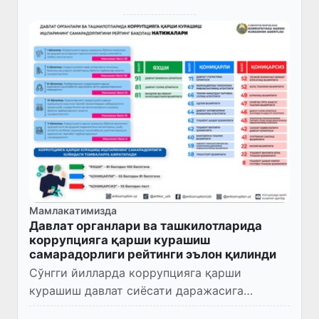
Мамлакатимизда
Давлат органлари ва ташкилотларида
коррупцияга қарши курашиш
самарадорлиги рейтинги эълон қилинди
Сўнгги йилларда коррупцияга қарши
курашиш давлат сиёсати даражасига
кўтарилди. Шу мақсадда коррупцияга қарши