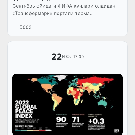
Сентябрь ойидаги ФИФА кунлари олдидан
«Трансфермарк» портали терма
жамоаларнинг 2022 йилги энг яхши
5002
тўпурарлари рўйхатини эълон қилди.
22
17:09
ИЮЛ