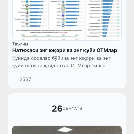
Таълим
Натижаси энг юқори ва энг қуйи ОТМлар
Қуйида соҳалар бўйича энг юқори ва энг
қуйи натижа қайд этган ОТМлар билан
танишинг
2537
26
17:24
СЕН