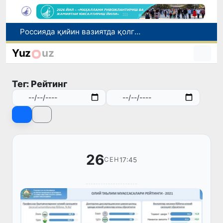
Россияда қийин вазиятда қолган юзлаб ўзбекистонликлар ортга қайтарилди
2030 йилгача хавфли чиқиндиларни қайта ишлаш даражаси 20 фоизга етказилади
Ўзбекистон илк бор Халқаро информатика олимпиадаси — IOI 2026га мезбонлик қилади
Yuz
uz
Тошкентда ППХ инспектори 13 ёшли болани қутқариб қолди
Ўзбекистонда Барқарор ривожланиш мақсадлари ойлигига старт берилди
Тег: Рейтинг
26
17:45
СЕН