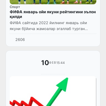
Спорт
ФИФА январь ойи якуни рейтингини эълон
қилди
ФИФА сайтида 2022 йилнинг январь ойи
якуни бўйича жамоалар эгаллаб турган
ўринларнинг янгиланган рейтинги эълон
2606
қилинди.
10
15:44
ФЕВ