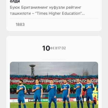
олди
Буюк Британиянинг нуфузли рейтинг
ташкилоти – “Times Highеr Education”
агентлиги “Young University Rankings – 2022”
1883
(Ёш университетлар рейтинги – 2022)
рейтинг натижаларини эълон қ...
10
17:32
ФЕВ