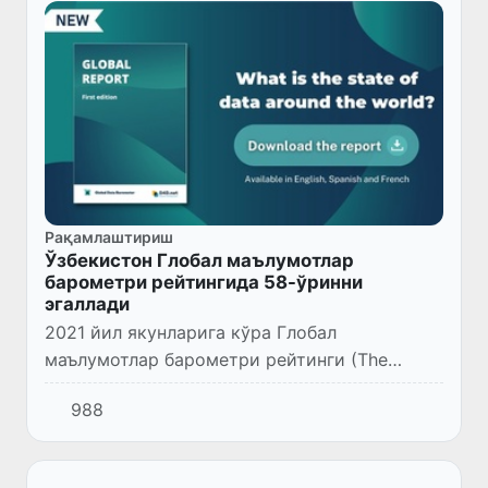
Рақамлаштириш
Ўзбекистон Глобал маълумотлар
барометри рейтингида 58-ўринни
эгаллади
2021 йил якунларига кўра Глобал
маълумотлар барометри рейтинги (The
Global Data Barometer - GDB) эълон қилинди.
988
Унда Ўзбекистон 109 та мамлакат орасида
32 балл тўплаб, 58-ўринни эг...