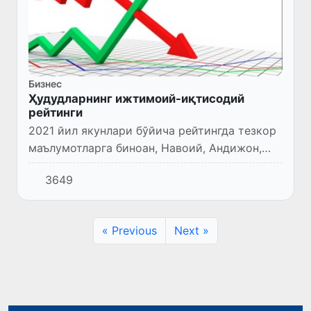
Бизнес
Ҳудудларнинг ижтимоий-иқтисодий
рейтинги
2021 йил якунлари бўйича рейтингда тезкор
маълумотларга биноан, Навоий, Андижон,
Самарқанд вилоятлари юқори поғоғоналарни
3649
эгаллаган.
« Previous
Next »