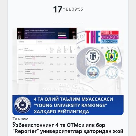
17
09:55
ФЕВ
Таълим
Ўзбекистоннинг 4 та ОТМси илк бор
“Reportеr” университетлар қаторидан жой