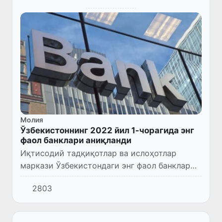
Молия
Ўзбекистоннинг 2022 йил 1-чорагида энг
фаол банклари аниқланди
Иқтисодий тадқиқотлар ва ислоҳотлар
маркази Ўзбекистондаги энг фаол банклар
рейтингини янгилади. Жорий йилнинг 1-
2803
чорагида Ипотека Банк энг катта ўсишни
кўрсатиб, рейтингда 6 поғона...