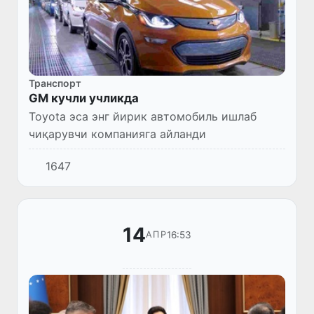
Транспорт
GM кучли учликда
Toyota эса энг йирик автомобиль ишлаб
чиқарувчи компанияга айланди
1647
14
16:53
АПР