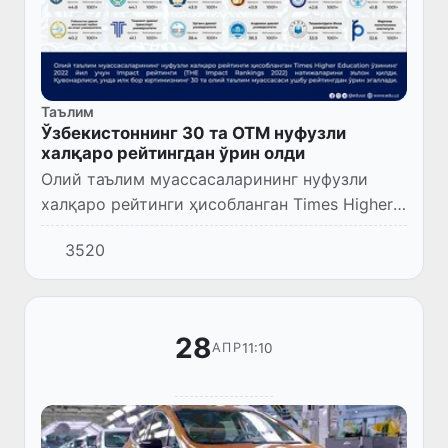
Таълим
Ўзбекистоннинг 30 та ОТМ нуфузли
халқаро рейтингдан ўрин олди
Олий таълим муассасаларининг нуфузли
халқаро рейтинги ҳисобланган Times Higher
Education ўзининг 2022 йил учун Impaсt
3520
рейтинги (THE Impact Rankings 2022)
натижаларини эълон қилди.
28
11:10
АПР