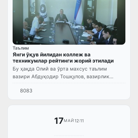
Таълим
Янги ўқув йилидан коллеж ва
техникумлар рейтинги жорий этилади
Бу ҳақда Олий ва ўрта махсус таълим
вазири Абдуқодир Тошқулов, вазирлик
масъуллари ҳамда ҳудудий Касбий таълимни
8083
ривожлантириш ва мувофиқлаштириш
бошқарма бошлиқлари, касб-ҳунар ма...
17
12:11
МАЙ