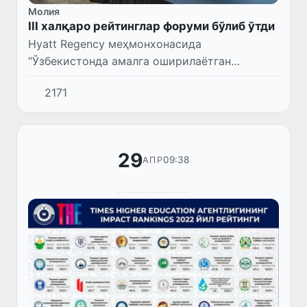
Молия
III халқаро рейтинглар форуми бўлиб ўтди
Hyatt Regency меҳмонхонасида
“Ўзбекистонда амалга оширилаётган
иқтисодий ислоҳотларнинг халқаро
2171
рейтингларга таъсири мавзуида” III халқаро
рейтинглар форуми бўлиб ўтди.
29
09:38
АПР