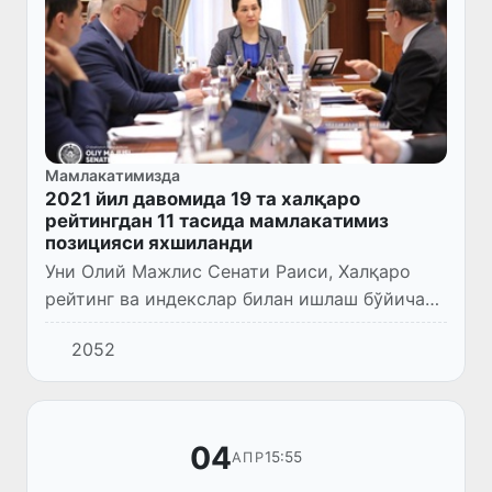
Мамлакатимизда
2021 йил давомида 19 та халқаро
рейтингдан 11 тасида мамлакатимиз
позицияси яхшиланди
Уни Олий Мажлис Сенати Раиси, Халқаро
рейтинг ва индекслар билан ишлаш бўйича
республика кенгаши раиси Танзила Нарбаева
2052
олиб борди.
04
15:55
АПР