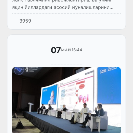
яқин йиллардаги асосий йўналишларини
белгилаб берадиган иккита муҳим ҳужжат
3959
Ўзбекистон Республикаси Президентининг
“2022–2026 йилларда халқ та...
07
16:44
МАЙ