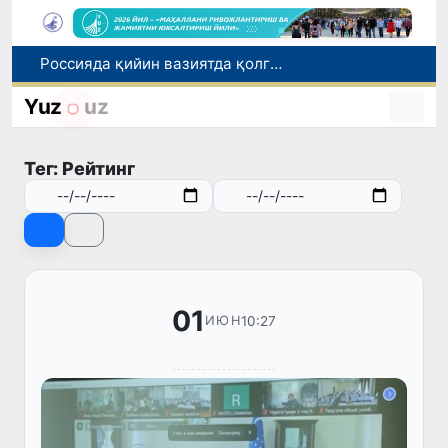
Россияда қийин вазиятда қолган юзлаб ўзбекистонликлар ортга қайтарилди
2030 йилгача хавфли чиқиндиларни қайта ишлаш даражаси 20 фоизга етказилади
Yuz
uz
Ўзбекистон илк бор Халқаро информатика олимпиадаси — IOI 2026га мезбонлик қилади
Тошкентда ППХ инспектори 13 ёшли болани қутқариб қолди
Тег: Рейтинг
Ўзбекистонда Барқарор ривожланиш мақсадлари ойлигига старт берилди
01
10:27
ИЮН