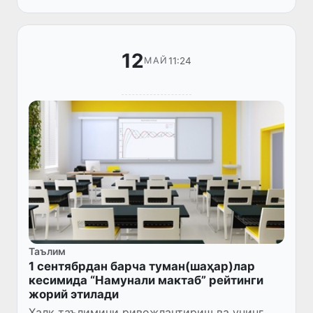
12
11:24
МАЙ
Таълим
1 сентябрдан барча туман(шаҳар)лар
кесимида “Намунали мактаб” рейтинги
жорий этилади
Халқ таълимини ривожлантириш ва унинг