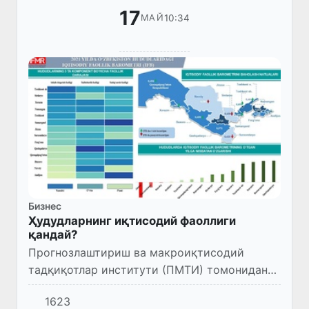
17
10:34
МАЙ
Бизнес
Ҳудудларнинг иқтисодий фаоллиги
қандай?
Прогнозлаштириш ва макроиқтисодий
тадқиқотлар институти (ПМТИ) томонидан
Ўзбекистон ҳудудларидаги Иқтисодий
1623
фаоллик барометри (ИФБ) баҳоланди.