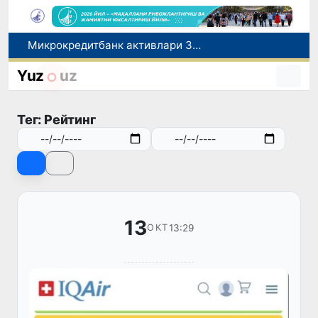
Микрокредитбанк активлари 30,7 трлн сўмга етди, Fitch рейтингни BB даражасига оширди
Малайзия Марказий Осиёда тиббий туризм йўналиши сифатидаги мавқеини мустаҳкамламоқда
Польшадаги элчихона кўмагида она ва бола Ватанга қайтарилди
Yuz
uz
Наманган шаҳрининг собиқ ҳокими Анвар Отаходжаевга нисбатан 11 йилга озодликдан маҳрум қилиш жазоси тайинланди
UZCERT давлат ташкилотлари ва корхоналарни оммавий киберҳужумлар ҳақида огоҳлантирди
Тег: Рейтинг
13
13:29
ОКТ