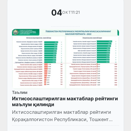
04
11:21
ОКТ
Таълим
Ихтисослаштирилган мактаблар рейтинги
маълум қилинди
Ихтисослаштирилган мактаблар рейтинги
Қорақалпоғистон Республикаси, Тошкент
шаҳри ва вилоятлар кесимида кўриб