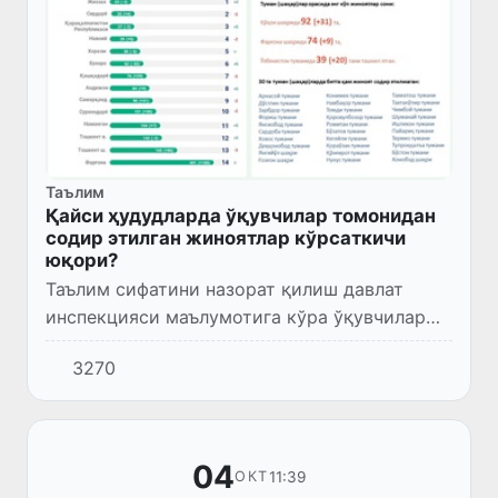
Таълим
Қайси ҳудудларда ўқувчилар томонидан
содир этилган жиноятлар кўрсаткичи
юқори?
Таълим сифатини назорат қилиш давлат
инспекцияси маълумотига кўра ўқувчилар
томонидан содир этилган жиноятлар
3270
таҳлили бўйича энг юқори кўрсаткич
Фарғона (491 та), Тошкент шаҳри (16...
04
11:39
ОКТ