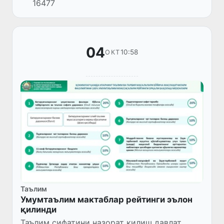
16477
чиқилди.
04
10:58
ОКТ
Таълим
Умумтаълим мактаблар рейтинги эълон
қилинди
Таълим сифатини назорат қилиш давлат