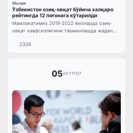
Молия
Ўзбекистон озиқ-овқат бўйича халқаро
рейтингда 12 поғонага кўтарилди
Мамлакатимиз 2019-2022 йилларда озиқ-
овқат хавфсизлигини таъминлашда жадал
ривожланишга эришган 10 та давлат орасида
2326
биринчи ўринни эгаллади.
05
11:07
ОКТ