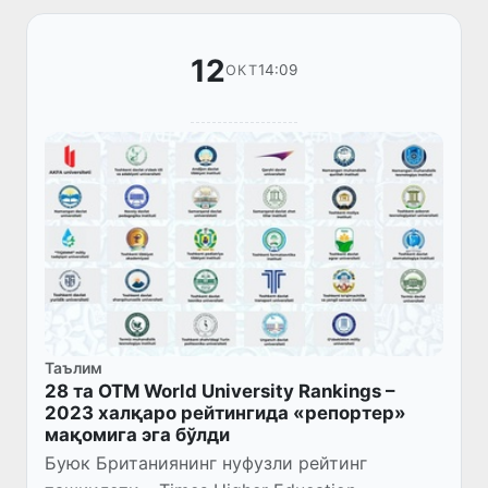
12
14:09
ОКТ
Таълим
28 та ОТМ World University Rankings –
2023 халқаро рейтингида «репортер»
мақомига эга бўлди
Буюк Британиянинг нуфузли рейтинг