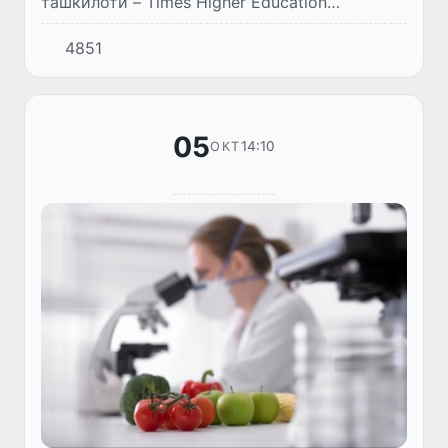
ташкилоти – Times Higher Education
агентлиги ўзининг World University Rankings –
4851
2023 рейтинг натижаларини эълон қилди
05
14:10
ОКТ