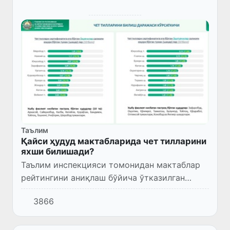
Таълим
Қайси ҳудуд мактабларида чет тилларини
яхши билишади?
Таълим инспекцияси томонидан мактаблар
рейтингини аниқлаш бўйича ўтказилган
тадқиқот натижалари эълон қилинди.
3866