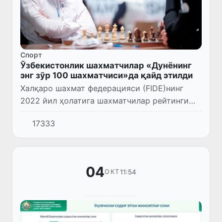
Спорт
Ўзбекистонлик шахматчилар «Дунёнинг
энг зўр 100 шахматчиси»да қайд этилди
Халқаро шахмат федерацияси (FIDE)нинг
2022 йил ҳолатига шахматчилар рейтинги
эълон қилинди.
17333
04
11:54
ОКТ