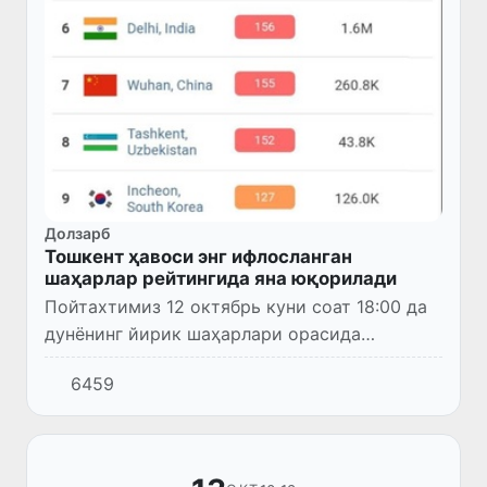
Долзарб
Тошкент ҳавоси энг ифлосланган
шаҳарлар рейтингида яна юқорилади
Пойтахтимиз 12 октябрь куни соат 18:00 да
дунёнинг йирик шаҳарлари орасида
ҳавонинг ифлосланиши бўйича 8 ўринни
6459
эгаллади.