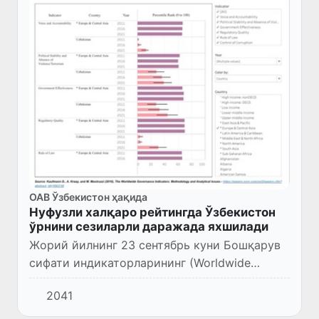
ОАВ Ўзбекистон ҳақида
Нуфузли халқаро рейтингда Ўзбекистон
ўрнини сезиларли даражада яхшилади
Жорий йилнинг 23 сентябрь куни Бошқарув
сифати индикаторларининг (Worldwide
Governance Indicators) 2021 йил якунлари
2041
бўйича натижалар эълон қилинди.