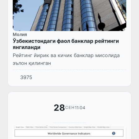
Молия
Ўзбекистондаги фаол банклар рейтинги
янгиланди
Рейтинг йирик ва кичик банклар мисолида
эълон қилинган
3975
28
11:04
СЕН