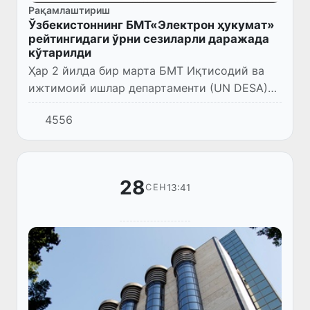
Рақамлаштириш
Ўзбекистоннинг БМТ«Электрон ҳукумат»
рейтингидаги ўрни сезиларли даражада
кўтарилди
Ҳар 2 йилда бир марта БМТ Иқтисодий ва
ижтимоий ишлар департаменти (UN DESA)
томонидан олиб бориладиган Электрон
4556
ҳукумат сўровномаси (E-government
Survey)нинг навбатдаги натижаси э...
28
13:41
СЕН