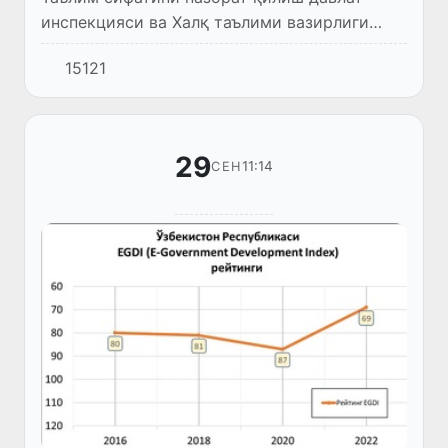
инспекцияси ва Халқ таълими вазирлиги
мутасаддилари мактаблар рейтингини
15121
аниқлаш бўйича амалга оширилган ишлар ва
ўтказилган тадқиқотлар натижа...
29
11:14
СЕН