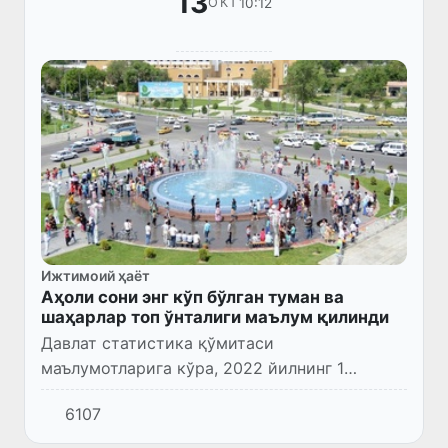
13
10:12
ОКТ
Ижтимоий ҳаёт
Аҳоли сони энг кўп бўлган туман ва
шаҳарлар топ ўнталиги маълум қилинди
Давлат статистика қўмитаси
маълумотларига кўра, 2022 йилнинг 1
октябрь ҳолатига республикадаги доимий
6107
аҳоли сони 35 821,0 минг кишини ташкил
этган.