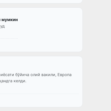
и мумкин
жуд
иёсати бўйича олий вакили, Европа
андга келди.