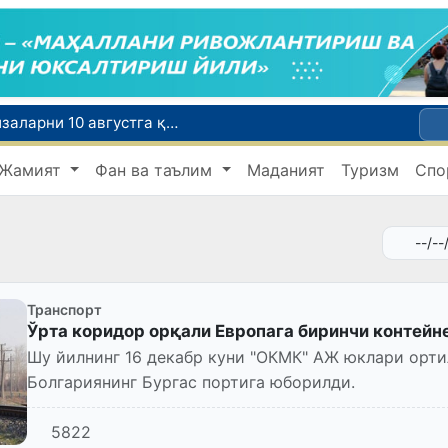
Ўқишини кўчириш бўйича рад этилган аризаларни 10 августга қадар таҳрирлаш мумкин
I ва II гуруҳ ногиронлиги бўлган фуқароларга пенсия проактив тарзда тайинланади
Жамият
Фан ва таълим
Маданият
Туризм
Спо
ар хавфсиз бўлиши шарт
Ўзбекистонда хавфли маҳсулотларни бозордан чиқариб олишнинг ҳуқуқий механизми белгиланади
Тошкентда 4 килограммдан ортиқ гиёҳвандлик воситаларининг «закладка» усулида тарқатилишига чек қўйилди
Транспорт
Ўрта коридор орқали Европага биринчи контейн
Шу йилнинг 16 декабр куни "ОКМК" АЖ юклари орти
Болгариянинг Бургас портига юборилди.
5822