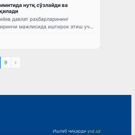
аммитида нутқ сўзлайди ва
 қилади
иёев давлат раҳбарларининг
биринчи мажлисида иштирок этиш учун
9
›
Ишлаб чиқарди
yuz.uz