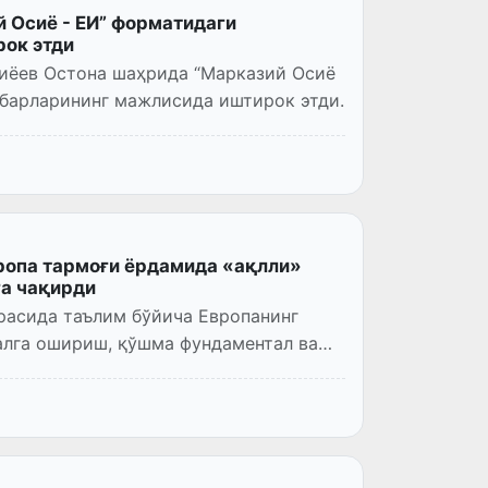
 Осиё - ЕИ” форматидаги
ок этди
иёев Остона шаҳрида “Марказий Осиё
ҳбарларининг мажлисида иштирок этди.
ропа тармоғи ёрдамида «ақлли»
а чақирди
расида таълим бўйича Европанинг
лга ошириш, қўшма фундаментал ва