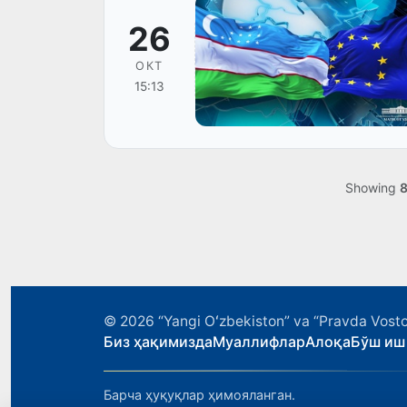
26
ОКТ
15:13
Showing
© 2026
“Yangi Oʻzbekiston” va “Pravda Vosto
Биз ҳақимизда
Муаллифлар
Алоқа
Бўш иш
Барча ҳуқуқлар ҳимояланган.