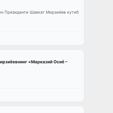
он Президенти Шавкат Мирзиёев кутиб
ирзиёевнинг «Марказий Осиё –