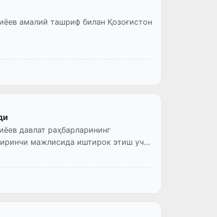
иёев амалий ташриф билан Қозоғистон
ди
иёев давлат раҳбарларининг
биринчи мажлисида иштирок этиш учун