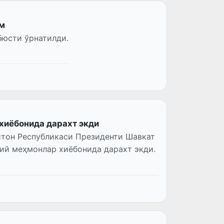
ам
бюсти ўрнатилди.
хиёбонида дарахт экди
тон Республикаси Президенти Шавкат
ий меҳмонлар хиёбонида дарахт экди.