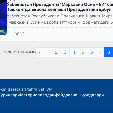
Ўзбекистон Президенти “Марказий Осиё - ЕИ” с
Тошкентда Европа кенгаши Президентини қабул
Ўзбекистон Республикаси Президенти Шавкат Мирз
“Марказий Осиё – Европа Иттифоқи” форматидаги 
27 октябрь куни амалий т...
10063
‹
1
2
3
4
5
6
7
8
85
to
96
of
104
results
ka” gazetalari tahririyati DM
 ўринлари
Материаллардан фойдаланиш қоидалари