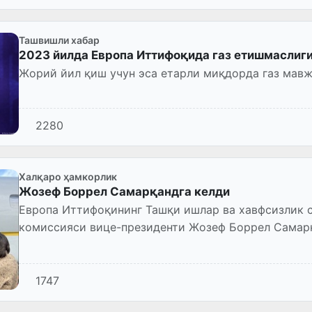
Ташвишли хабар
2023 йилда Европа Иттифоқида газ етишмаслиг
Жорий йил қиш учун эса етарли миқдорда газ мав
2280
Халқаро ҳамкорлик
Жозеф Боррел Самарқандга келди
Европа Иттифоқининг Ташқи ишлар ва хавфсизлик с
комиссияси вице-президенти Жозеф Боррел Самарқ
1747