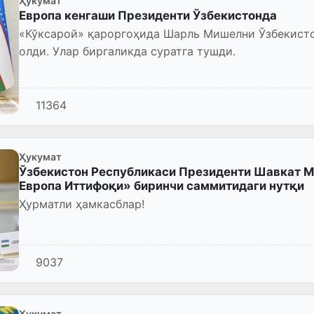
Ҳукумат
Европа кенгаши Президенти Ўзбекистонда
«Кўксарой» қароргоҳида Шарль Мишелни Ўзбекист
олди. Улар биргаликда суратга тушди.
11364
Ҳукумат
Ўзбекистон Республикаси Президенти Шавкат М
Европа Иттифоқи» биринчи саммитидаги нутқи
Ҳурматли ҳамкасблар!
9037
Ҳукумат