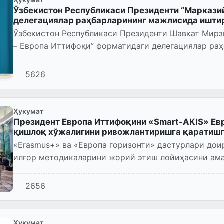
Ўзбекистон Республикаси Президенти “Марказий
делегациялар раҳбарларининг мажлисида иштир
Ўзбекистон Республикаси Президенти Шавкат Мирз
– Европа Иттифоқи” форматидаги делегациялар ра
5626
Ҳукумат
Президент Европа Иттифоқини «Smart-AKIS» Ев
қишлоқ хўжалигини ривожлантиришга қаратишг
«Erasmus+» ва «Европа горизонти» дастурлари дои
илғор методикаларини жорий этиш лойиҳасини ама
амалий тадқиқотларни ў...
2656
Ҳукумат