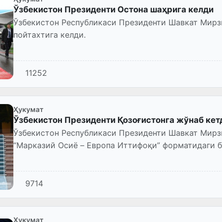
Ўзбекистон Президенти Остона шаҳрига келди
Ўзбекистон Республикаси Президенти Шавкат Мирз
пойтахтига келди.
11252
Ҳукумат
Ўзбекистон Президенти Қозоғистонга жўнаб кет
Ўзбекистон Республикаси Президенти Шавкат Мирз
“Марказий Осиё – Европа Иттифоқи” форматидаги 
27 октябрь куни амалий т...
9714
Ҳукумат