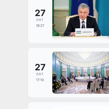
27
ОКТ
18:27
27
ОКТ
17:10