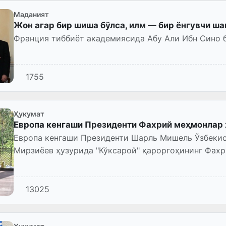
Маданият
Жон агар бир шиша бўлса, илм — бир ёнгувчи ш
Франция тиббиёт академиясида Абу Али Ибн Сино 
1755
Ҳукумат
Европа кенгаши Президенти Фахрий меҳмонлар 
Европа кенгаши Президенти Шарль Мишель Ўзбекис
Мирзиёев ҳузурида "Кўксарой" қароргоҳининг Фахр
13025