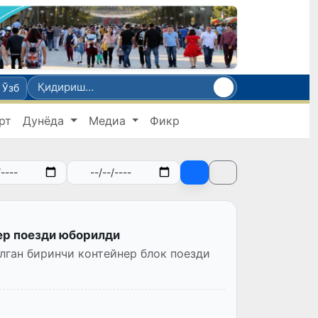
Ўзб
рт
Дунёда
Медиа
Фикр
ер поезди юборилди
лган биринчи контейнер блок поезди