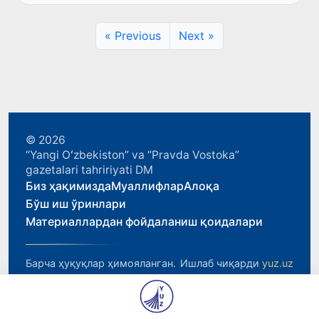
эришилган ғалабага Ўзбекистонликларнинг...
« Previous
Next »
© 2026
“Yangi Oʻzbekiston” va “Pravda Vostoka”
gazetalari tahririyati DM
Биз ҳақимизда
Муаллифлар
Алоқа
Бўш иш ўринлари
Материаллардан фойдаланиш қоидалари
Барча ҳуқуқлар ҳимояланган.
Ишлаб чиқарди
yuz.uz