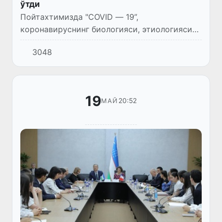
ўтди
Пойтахтимизда "COVID — 19”,
коронавируснинг биологияси, этиологияси
ва физиологияси» мавзуида халқаро илмий-
3048
амалий конференция ташкил этилди.
19
20:52
МАЙ