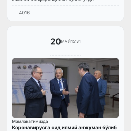
4016
20
15:31
МАЙ
Мамлакатимизда
Коронавирусга оид илмий анжуман бўлиб