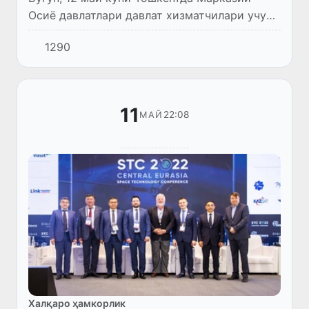
Осиё давлатлари давлат хизматчилари учун
“Давлат бошқарувини модернизация қилиш
1290
ва қонун устуворлиги тамойилларини
ҳурмат қилиш” мавзусида хал...
11
22:08
МАЙ
Халқаро ҳамкорлик