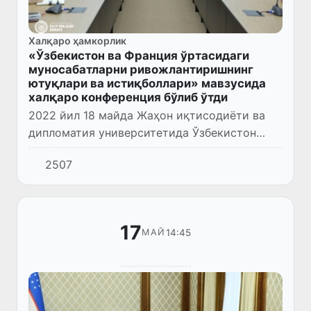
Халқаро ҳамкорлик
«Ўзбекистон ва Франция ўртасидаги
муносабатларни ривожлантиришнинг
ютуқлари ва истиқболлари» мавзусида
халқаро конференция бўлиб ўтди
2022 йил 18 майда Жаҳон иқтисодиёти ва
дипломатия университетида Ўзбекистон
Республикаси ва Франция ўртасида
2507
дипломатик муносабатлар ўрнатилганининг
30 йиллигига бағишланган «Ўзбек...
17
14:45
МАЙ