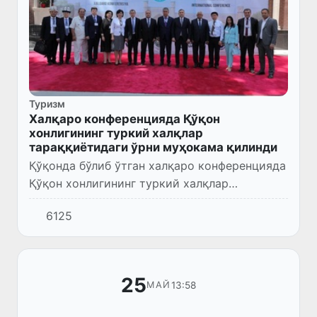
Туризм
Халқаро конференцияда Қўқон
хонлигининг туркий халқлар
тараққиётидаги ўрни муҳокама қилинди
Қўқонда бўлиб ўтган халқаро конференцияда
Қўқон хонлигининг туркий халқлар
тараққиётидаги ўрни муҳокама қилинди.
6125
25
13:58
МАЙ