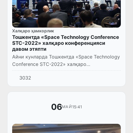
Халқаро ҳамкорлик
Тошкентда «Space Technology Conference
STC-2022» халқаро конференцияси
давом этяпти
Айни кунларда Тошкентда «Space Technology
Conference STC-2022» халқаро
конференцияси бўлиб ўтяпти. Унда бир нечта
3032
хорижий давлатлар вакиллари ҳам иштирок
этяпти.
06
15:41
МАЙ