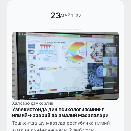
иқтис...
23
11:06
МАЙ
Халқаро ҳамкорлик
Ўзбекистонда дин психологиясининг
илмий-назарий ва амалий масалалари
Тошкентда шу мавзуда республика илмий-
амалий конференцияси бўлиб ўтди