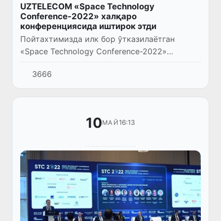
UZTELECOM «Space Technology
Conference-2022» халқаро
конференциясида иштирок этди
Пойтахтимизда илк бор ўтказилаётган
«Space Technology Conference-2022»
халқаро конференциясида «Ўзбектелеком»
3666
АК ҳам иштирок этяпти.
10
16:13
МАЙ