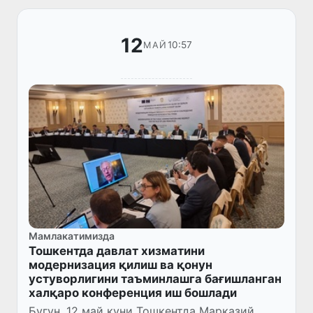
12
10:57
МАЙ
Мамлакатимизда
Тошкентда давлат хизматини
модернизация қилиш ва қонун
устуворлигини таъминлашга бағишланган
халқаро конференция иш бошлади
Бугун, 12 май куни Тошкентда Марказий