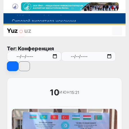
Сирдарё вилоятида ноқонуний балиқ овлаш ҳолатига чек қўйилди
Савдо соҳасидаги корхоналар 18,8 трлн сўмдан ортиқ солиқ тўлади
Yuz
uz
Нукус шаҳрига янги прокурор тайинланди
Олмалиқдаги Мис бойитиш фабрикасида магистрал қувур ёрилди
Тег: Конференция
Коррупция ва фирибгарлик билан боғлиқ ҳолатлар аниқланди
10
15:21
ИЮН