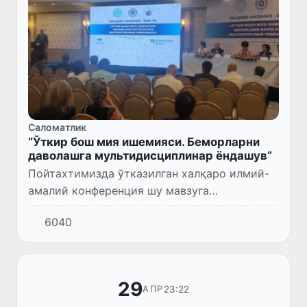
Саломатлик
“Ўткир бош мия ишемияси. Беморларни
даволашга мультидисциплинар ёндашув”
Пойтахтимизда ўтказилган халқаро илмий-
амалий конференция шу мавзуга
бағишланди.
6040
29
23:22
АПР