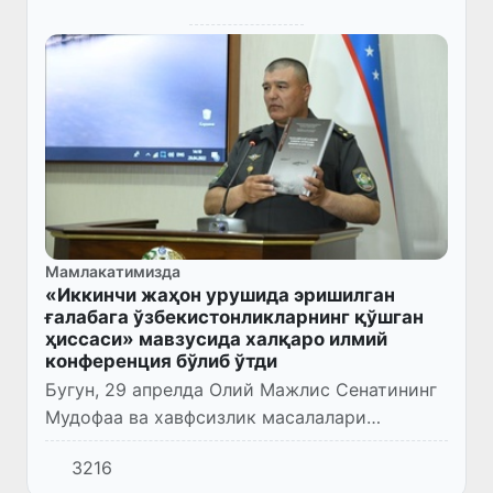
Мамлакатимизда
«Иккинчи жаҳон урушида эришилган
ғалабага ўзбекистонликларнинг қўшган
ҳиссаси» мавзусида халқаро илмий
конференция бўлиб ўтди
Бугун, 29 апрелда Олий Мажлис Сенатининг
Мудофаа ва хавфсизлик масалалари
қўмитаси ҳамда Мудофаа вазирлиги
3216
ташаббуси «Иккинчи жаҳон урушида