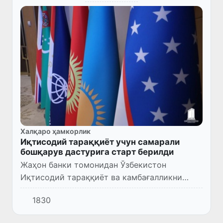
Халқаро ҳамкорлик
Иқтисодий тараққиёт учун самарали
бошқарув дастурига старт берилди
Жаҳон банки томонидан Ўзбекистон
Иқтисодий тараққиёт ва камбағалликни
қисқартириш, Бандлик ва меҳнат
1830
муносабатлари ҳамда Молия вазирликлари
билан ҳамкорликда “Марказий Осиёда