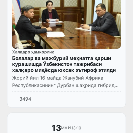
Халқаро ҳамкорлик
Болалар ва мажбурий меҳнатга қарши
курашишда Ўзбекистон тажрибаси
халқаро миқёсда юксак эътироф этилди
Жорий йил 16 майда Жанубий Африка
Республикасининг Дурбан шаҳрида гибрид
шаклда «Болалар меҳнатига барҳам бериш
3494
бўйича 5-Глобал конференция» бўлиб ўтди.
13
13:10
МАЙ