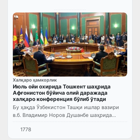
Халқаро ҳамкорлик
Июль ойи охирида Тошкент шаҳрида
Афғонистон бўйича олий даражада
халқаро конференция бўлиб ўтади
Бу ҳақда Ўзбекистон Ташқи ишлар вазири
в.б. Владимир Норов Душанбе шаҳрида
бўлиб ўтётган МДҲ ташқи ишлар вазирлари
1778
Кенгашининг мажлисидаги нутқида маълум
қилди.