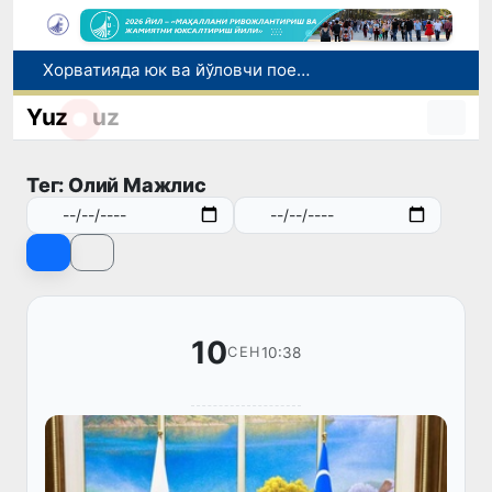
Хорватияда юк ва йўловчи поездларининг тўқнашиб кетиши оқибатида 24 киши жабрланди
Бозор хизматларининг 40 фоиздан ортиғи пойтахт ҳиссасига тўғри келмоқда
Yuz
uz
“Мен таниган Ўзбекистон!”
Адолат, холислик, ростлик ва ҳалоллик муҳитини яратишга қаратилган янги қонун тафсилоти
Тег: Олий Мажлис
Сирдарёда юк машинаси ҳамда "Captiva" иштирокида йўл-транспорт ҳодисаси содир бўлди
10
10:38
СЕН