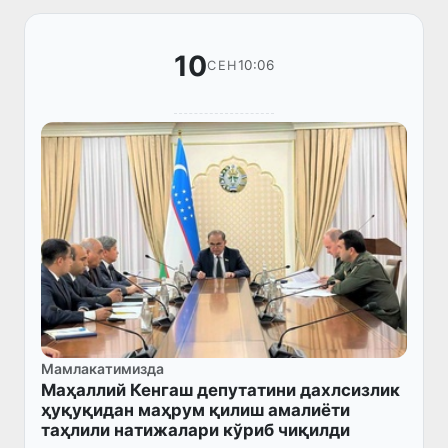
10
10:06
СЕН
Мамлакатимизда
Маҳаллий Кенгаш депутатини дахлсизлик
ҳуқуқидан маҳрум қилиш амалиёти
таҳлили натижалари кўриб чиқилди