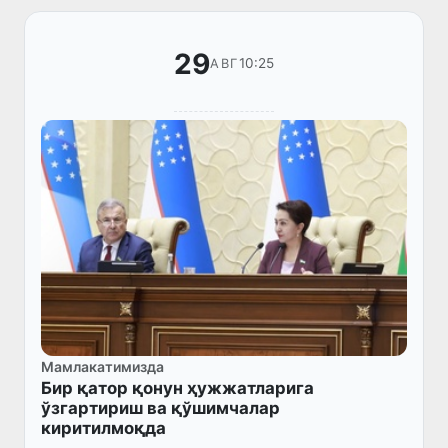
29
10:25
АВГ
Мамлакатимизда
Бир қатор қонун ҳужжатларига
ўзгартириш ва қўшимчалар
киритилмоқда