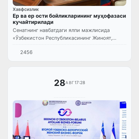
Хавфсизлик
Ер ва ер ости бойликларининг муҳофазаси
кучайтирилади
Сенатнинг навбатдаги ялпи мажлисида
«Ўзбекистон Республикасининг Жиноят,
Жиноят-процессуал кодексларига ҳамда
2456
Ўзбекистон Республикасининг Маъмурий
жавобгарлик тўғрисидаги кодексига...
28
17:28
АВГ