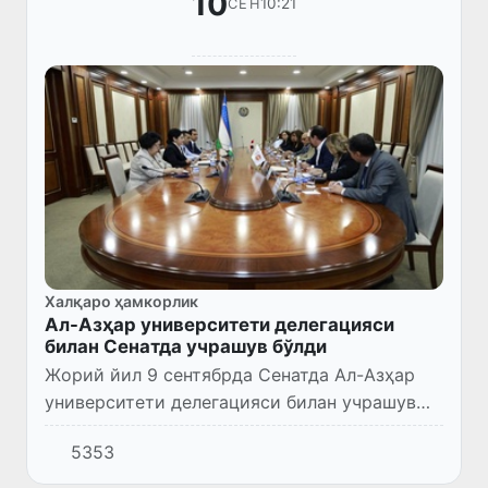
10
10:21
СЕН
Халқаро ҳамкорлик
Ал-Азҳар университети делегацияси
билан Сенатда учрашув бўлди
Жорий йил 9 сентябрда Сенатда Ал-Азҳар
университети делегацияси билан учрашув
ўтказилди.
5353