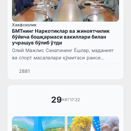
Хавфсизлик
БМТнинг Наркотиклар ва жиноятчилик
бўйича бошқармаси вакиллари билан
учрашув бўлиб ўтди
Олий Мажлис Сенатининг Ёшлар, маданият
ва спорт масалалари қўмитаси раиси
ўринбосари Д.Ташмуҳамедова БМТнинг
2881
Наркотиклар ва жиноятчилик бўйича
бошқармасининг (UNODC) минтақавий соғ...
29
17:22
АВГ