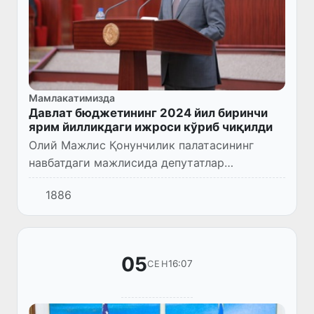
Мамлакатимизда
Давлат бюджетининг 2024 йил биринчи
ярим йилликдаги ижроси кўриб чиқилди
Олий Мажлис Қонунчилик палатасининг
навбатдаги мажлисида депутатлар
Ўзбекистон Республикаси Давлат
1886
бюджетининг ва давлат мақсадли
жамғармалари бюджетларининг 2024 йил
биринчи ярим...
05
16:07
СЕН