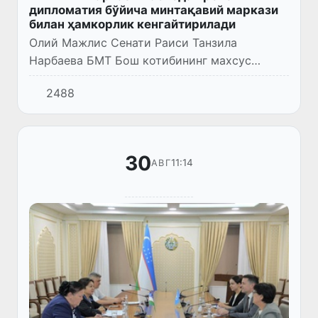
дипломатия бўйича минтақавий маркази
билан ҳамкорлик кенгайтирилади
Олий Мажлис Сенати Раиси Танзила
Нарбаева БМТ Бош котибининг махсус
вакили, БМТнинг Марказий Осиёда
2488
превентив дипломатия бўйича минтақавий
маркази раҳбари Каха Имнадзе билан
учрашд...
30
11:14
АВГ