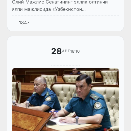
Олий Мажлис Сенатининг эллик олтинчи
ялпи мажлисида «Ўзбекистон
Республикасининг айрим қонун
1847
ҳужжатларига ўзгартириш ва қўшимчалар
киритиш тўғрисида»ги Қонун муҳокама
этилди.
28
18:10
АВГ