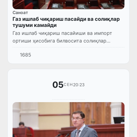
Саноат
Газ ишлаб чиқариш пасайди ва солиқлар
тушуми камайди
Газ ишлаб чиқариш пасайиши ва импорт
ортиши ҳисобига билвосита солиқлар
тушуми камайган. Ўзбекистон 1000 метр куб
1685
газни 160 доллардан импорт қилмоқда.
05
20:23
СЕН