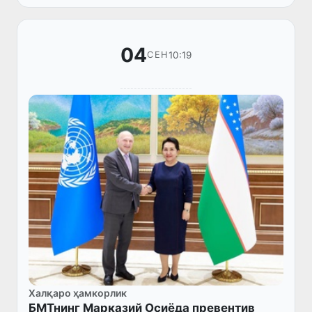
04
10:19
СЕН
Халқаро ҳамкорлик
БМТнинг Марказий Осиёда превентив