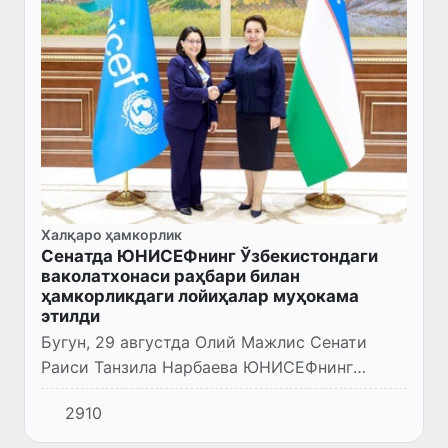
Халқаро ҳамкорлик
Сенатда ЮНИСЕФнинг Ўзбекистондаги
ваколатхонаси раҳбари билан
ҳамкорликдаги лойиҳалар муҳокама
этилди
Бугун, 29 августда Олий Мажлис Сенати
Раиси Танзила Нарбаева ЮНИСEФнинг
Ўзбекистондаги ваколатхонаси раҳбари
2910
Реҳина Мария Кастижо хоним билан
учрашди.