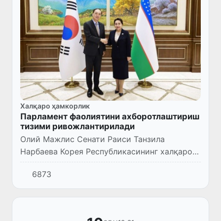
Халқаро ҳамкорлик
Парламент фаолиятини ахборотлаштириш
тизими ривожлантирилади
Олий Мажлис Сенати Раиси Танзила
Нарбаева Корея Республикасининг халқаро
ҳамкорлик агентлиги (KOIKA) президенти
6873
Чанг Вон Сам бошчилигидаги делегацияни
қабул қилди.