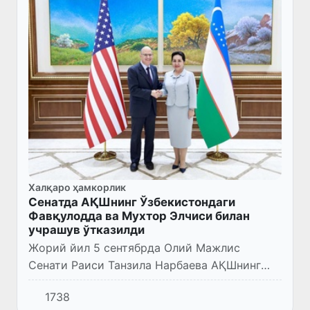
Халқаро ҳамкорлик
Сенатда АҚШнинг Ўзбекистондаги
Фавқулодда ва Мухтор Элчиси билан
учрашув ўтказилди
Жорий йил 5 сентябрда Олий Мажлис
Сенати Раиси Танзила Нарбаева АҚШнинг
Ўзбекистондаги Фавқулодда ва Мухтор
1738
элчиси Жонатан Хеник билан учрашди.