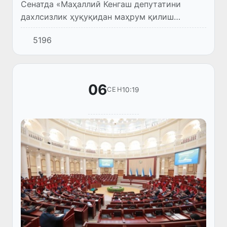
Сенатда «Маҳаллий Кенгаш депутатини
дахлсизлик ҳуқуқидан маҳрум қилиш
амалиёти» мавзусида семинар бўлиб ўтди.
5196
06
10:19
СЕН