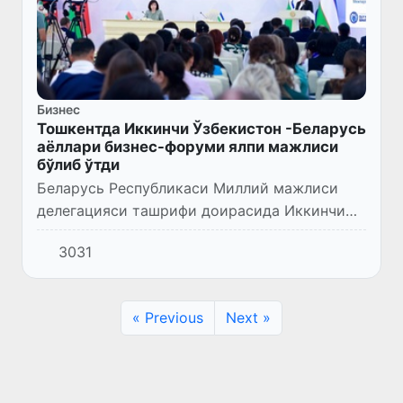
Бизнес
Тошкентда Иккинчи Ўзбекистон -Беларусь
аёллари бизнес-форуми ялпи мажлиси
бўлиб ўтди
Беларусь Республикаси Миллий мажлиси
делегацияси ташрифи доирасида Иккинчи
Ўзбекистон -Беларусь аёллари бизнес-
3031
форумининг «Анъанавий бизнесдан «яшил»
бизнес сари» мавзусидаги ялпи...
« Previous
Next »